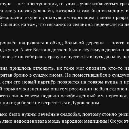
т трупа — нет преступления, от улик лучше избавляться с
го заступился Дурошлёп, который и сам был выходцем и
ебезопасно: вкупе с улизнувшим торговцем, шансы превр
Сошлись на том, что связанного селянина перенесли из лес
рошлёп направился в обход большой деревни — почти н
ад купца. А вот Витюня должен был в эту самую деревню в
еченега» он собирался сразу же пуститься в путь дальше, 
ина пришлось отложить, их тоже мог опознать кто-то и
прятав броню в сундук гнома. Не поместившийся в сундучо
, если его новый партнёр позарится на товары купца и не
ый горьким жизненным опытом россиянин не был склонен по
 всего лишь совсем недавно освобождённый им персонаж. 
ы никогда более не встретиться с Дурошлёпом.
ьно были нужны лечебные снадобья, поэтому стоило рис
ть явно недооценивала мощь народной медицины! Ох уж эт