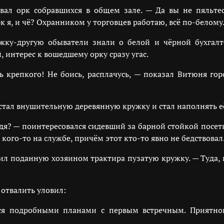
вал орк собравшихся в общем зале. — Да вы не пяльтес
к я, и чё? Охранником у торговцев работаю, всё по-белому
жку-другую обыватели знали о белой и чёрной бухгалт
 интерес к вошедшему орку сразу угас.
ь крепкого! Не боись, расплачусь, — показал Витюня горс
тал внушительную деревянную кружку и стал наполнять е
дя? — поинтересовался сидевший за барной стойкой посет
кого-то на службе, причём этот кто-то явно не бедствовал
л поданную хозяином трактира пузатую кружку. — Туда, к
 отвалить уловил:
ся подробными планами с первым встречным. Приятног