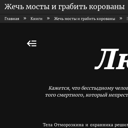
Жечь мосты и грабить корованы
Главная
Книги
Жечь мосты и грабить корованы
Л
Кажется, что бесстыдному челов
того смертного, который непрест
Тела Отморозкина и охранника решили