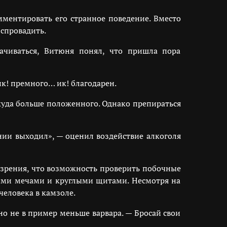
мментировать его странное поведение. Вместо
 спровадить.
ачиваться, Витюня понял, что пришла пора
ик! премного… ик! благодарен.
куда больше положенного. Однако препираться
нии выходил», — оценил воздействие алкоголя
озрения, что возможность проверить побочные
ными мечами и круглыми щитами. Несмотря на
человека в камзоле.
о не в пример меньше варвара. — Бросай свои