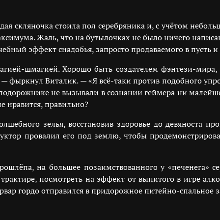
дая скляночка стоила пол серебряника и, с учётом неболь
ксимума. Жаль, что на бутылочках не было ничего написан
ебный эффект снадобья, запросто продаваемого в пусть и 
я магией-шмагией. Хорошо быть создателем фэнтези-мир
», — фыркнул Виталик. — «Я всё-таки против подобного уп
подорожнике не вызывали в сознании геймера ни малейш
не нравится, правильно?
лшебного зелья, восстановив здоровье до девяноста пр
руктор провалил его под землю, чтобы продемонстрироват
рошлёпа, на большее позаимствованного у «печенега» се
 трактире, посмотреть на эффект от выпитого в игре алко
арвар гордо отправился в придорожное питейно-спальное з