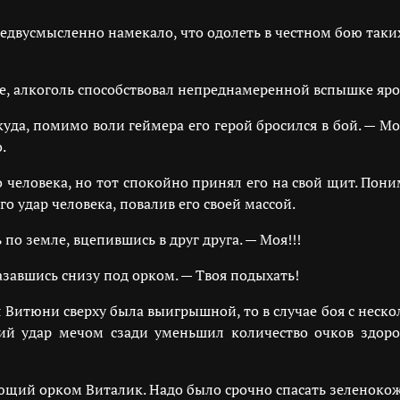
едвусмысленно намекало, что одолеть в честном бою таки
же, алкоголь способствовал непреднамеренной вспышке яро
уда, помимо воли геймера его герой бросился в бой. — Мо
.
человека, но тот спокойно принял его на свой щит. Понима
о удар человека, повалив его своей массой.
по земле, вцепившись в друг друга. — Моя!!!
завшись снизу под орком. — Твоя подыхать!
я Витюни сверху была выигрышной, то в случае боя с неск
ий удар мечом сзади уменьшил количество очков здоров
яющий орком Виталик. Надо было срочно спасать зеленоко