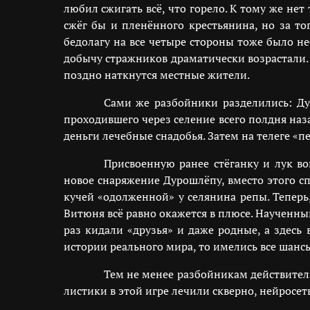
любил сжигать всё, что горело. К тому же не
сжёг бы и пленённого крестьянина, но за то
бедолагу на все четыре стороны тоже было н
добычу стражников драматически возрастали. 
поздно наткнутся местные жители.
Сами же разбойники разделились: Ду
проходившего через селение всего полдня наз
деньги лечебные снадобья. Затем на телеге «п
Присвоенную ранее стёганку и лук во
новое снаряжение Дурошлёпу, вместо этого с
кучей «одолженной» у селянина репы. Теперь
Витюня всё равно окажется в плюсе. Наученн
раз кидали «друзья» и даже родные, а здесь
истории реального мира, то имелись все шанс
Тем не менее разбойникам действител
листики в этой игре лечили скверно, нейросе