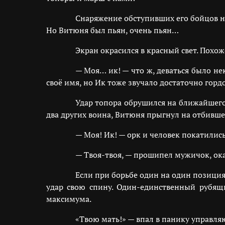
Снаряжение обступивших его бойцов н
Но Витюня был пьян, очень пьян…
Экран окрасился в красный свет. Похо
— Моя… ик! — что ж, деваться было нек
своё имя, но Ик тоже звучало достаточно гордо
Удар топора обрушился на ближайшего 
два других воина, Витюня прыгнул на отбившег
— Моя! Ик! — орк и человек покатились 
— Твоя-твоя, — прошипел мужичок, ока
Если при борьбе один на один позици
удар свою спину. Один-единственный рубящ
максимума.
«Твою мать!» — впал в панику управл