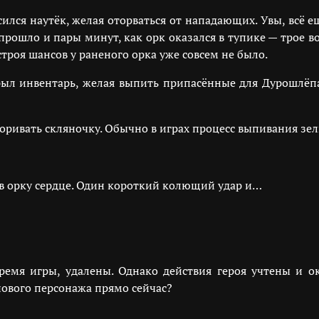
сился наутёк, желая оторваться от нападающих. Увы, всё
рошло и пары минут, как орк оказался в тупике — трое в
троя шансов у раненого орка уже совсем не было.
рыл инвентарь, желая выпить припасённые для Дурошлёпа
ривать скляночку. Обычно в играх процесс выпивания зел
ув орку сердце. Один короткий колющий удар и…
время игры, удалены. Однако действия героя учтены и
нового персонажа прямо сейчас?