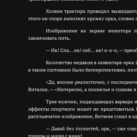
Хозяин трактира проводил вышедшего 
этого он споро наполнял кружку орка, словно
Изображение на экране монитора по
заканчивать пить.
— Ик! Спа… ик! сиб… ик! о-о-о, — пре
Количество медяков в инвентаре орка
в таком состоянии было бесперспективно, поэ
«Да, вполне реалистично, с последне
Виталик. — «Интересно, а похмелье и сушняк в
Трое мужчин, поджидающих варвара на
эффекты спиртного может не представиться.
расплывчатое изображение, Витюня узнал в од
— Давай без глупостей, орк, — уже с
топоры и марш с нами!