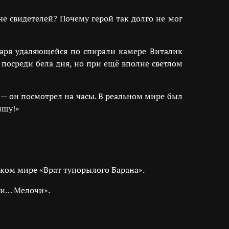
че свидетелей? Почему герой так долго не мог
даря удаляющейся по спирали камере Виталик
 посреди бела дня, но при ещё вполне светлом
» — он посмотрел на часы. В реальном мире был
мщу!»
оком мире «Врат тупорылого Барана».
гли… Мелочи».