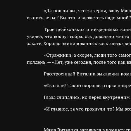
«Да пошли вы, что за херня, вашу Маш
выпить зелье? Вы что, издеваетесь надо мной?!
Трое целёхоньких и невредимых воин
увидел, что вокруг собралось довольно много
закате. Хорошо экипированных вояк здесь явно
«Стражники, а скорее, люди того самог
полдень. — «Нет, уже сегодня, после того как
Расстроенный Виталик выключил компь
«Сволочи! Такого хорошего орка прире
Глаза слипались, но перед внутренни
«И главное, за что грохнули-то? Мы вс
Мама Виталика заглянула в комнату сп