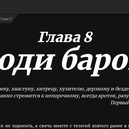
Глава 8
Глава 8
юди баро
еку, хвастуну, хитрецу, хулителю, дерзкому и безд
анно стремится к непорочному, всегда кроток, разу
Первый 
 не хоронить, а сжечь вместе с телегой взятого ранее в 