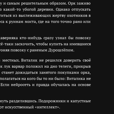
разу и самым решительным образом. Орк заживо
з какой-то убогой деревни. Однако отпускать
атиться из выслеживающих жертву охотников в
а к руинам моста, где на того точно рано или
аверняка кто-нибудь сразу узнал бы повозку
сё-таки заскочить, чтобы купить на имевшиеся
нагоняя повозку с раненым Дурошлёпом.
з местных. Виталик не решился доверить своё
к лук варвар положил на дно телеги, прикрыв
 станет дожидаться занятого покупками орка,
лагаться на кого бы то ни было: Виталика не
Если нейросеть и правда обучалась на основе
кнуть разделившись. Подорожники и капустные
от искусственный «интеллект».