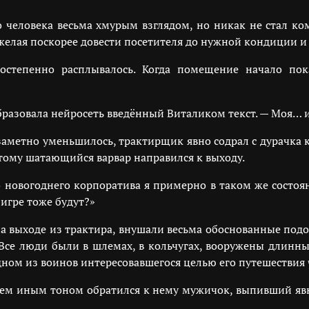
человека весьма хмурым взглядом, но никак не стал ко
 желая поскорее довести посетителя до нужной кондиции и
степенно расплывалось. Когда помещение начало пок
образовала нейросеть введённый Виталиком текст. — Моя… 
 заметно уменьшилось, трактирщик явно содрал с дурачка 
тому шатающийся варвар направился к выходу.
го новогоднего корпоратива я примерно в таком же состоя
 игре тоже будут?»
 выходе из трактира, внушали весьма обоснованные под
 Все люди были в шлемах, в кольчугах, вооружены длин
ном из воинов интересовавшегося целью его путешествия 
овсем иным тоном обратился к нему мужичок, выпивший явн