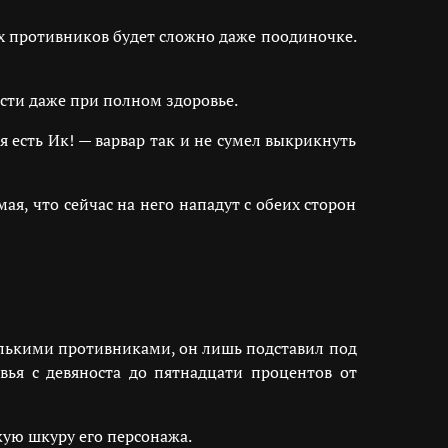
х противников будет сложно даже поодиночке.
сти даже при полном здоровье.
я есть Ик! — варвар так и не сумел выкрикнуть
я, что сейчас на него нападут с обеих сторон
олькими противниками, он лишь подставил под
ья с девяноста до пятнадцати процентов от
жую шкуру его персонажа.