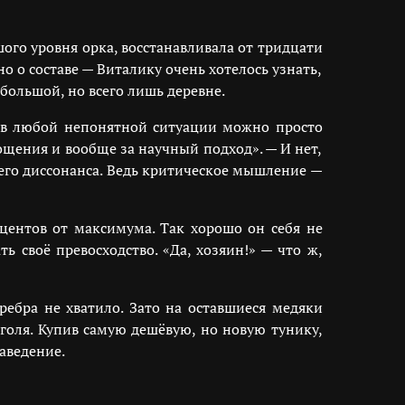
шого уровня орка, восстанавливала от тридцати
о о составе — Виталику очень хотелось узнать,
большой, но всего лишь деревне.
а, в любой непонятной ситуации можно просто
рощения и вообще за научный подход». — И нет,
его диссонанса. Ведь критическое мышление —
оцентов от максимума. Так хорошо он себя не
ь своё превосходство. «Да, хозяин!» — что ж,
ребра не хватило. Зато на оставшиеся медяки
голя. Купив самую дешёвую, но новую тунику,
аведение.