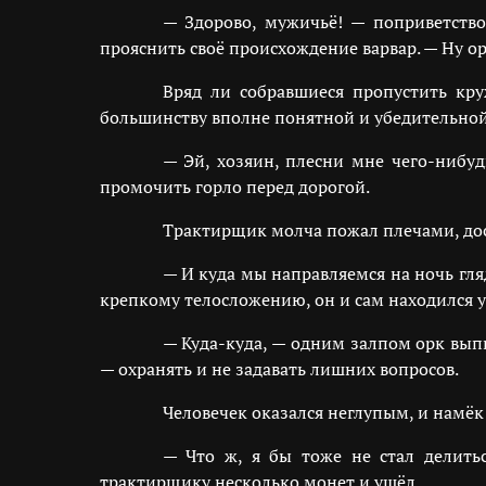
— Здорово, мужичьё! — поприветство
прояснить своё происхождение варвар. — Ну ор
Вряд ли собравшиеся пропустить кру
большинству вполне понятной и убедительной,
— Эй, хозяин, плесни мне чего-нибуд
промочить горло перед дорогой.
Трактирщик молча пожал плечами, дос
— И куда мы направляемся на ночь гля
крепкому телосложению, он и сам находился у 
— Куда-куда, — одним залпом орк выпи
— охранять и не задавать лишних вопросов.
Человечек оказался неглупым, и намёк
— Что ж, я бы тоже не стал делить
трактирщику несколько монет и ушёл.