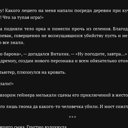
у! Какого лешего на меня напали посреди деревни при ку
 Что за тупая игра!»
а подняли тело орка и понесли прочь из селения. Благо
 зевак, совершенно не возмущавшихся убийству пусть и не
 все знали.
о барона», — догадался Виталик. — «Ну погодите, завтра…
 вздремну, создам нового персонажа и всем обязательно ото
ютер, плюхнулся на кровать.
зали!»
м взором геймера мелькали сцены его приключений в жест
его лишь гнома да какого-то человечка убили. И мост сож
* * *
ящего сына. Грустно вздохнула.