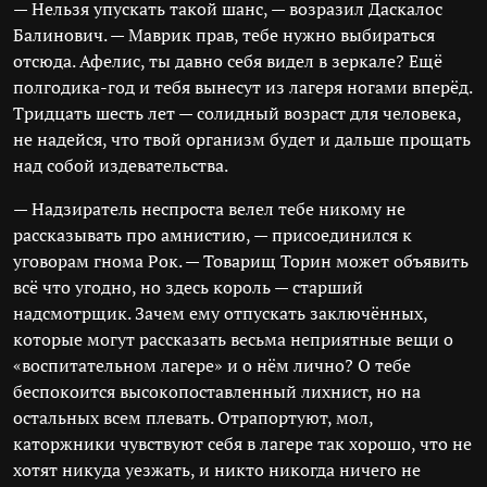
— Нельзя упускать такой шанс, — возразил Даскалос
Балинович. — Маврик прав, тебе нужно выбираться
отсюда. Афелис, ты давно себя видел в зеркале? Ещё
полгодика-год и тебя вынесут из лагеря ногами вперёд.
Тридцать шесть лет — солидный возраст для человека,
не надейся, что твой организм будет и дальше прощать
над собой издевательства.
— Надзиратель неспроста велел тебе никому не
рассказывать про амнистию, — присоединился к
уговорам гнома Рок. — Товарищ Торин может объявить
всё что угодно, но здесь король — старший
надсмотрщик. Зачем ему отпускать заключённых,
которые могут рассказать весьма неприятные вещи о
«воспитательном лагере» и о нём лично? О тебе
беспокоится высокопоставленный лихнист, но на
остальных всем плевать. Отрапортуют, мол,
каторжники чувствуют себя в лагере так хорошо, что не
хотят никуда уезжать, и никто никогда ничего не