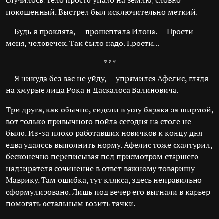
случилось. Тело просто упало на землю, словно
покошенный. Выстрел был исключительно меткий.
— Будь я проклята, — прошептала Илона. — Прости
меня, человечек. Так было надо. Прости…
* * *
— Я никуда без вас не уйду, — упрямился Афелис, глядя
на хмурые лица Рока и Даскалоса Балиновича.
Три друга, как обычно, сидели в углу барака за ширмой,
вот только привычного пойла сегодня на столе не
было. Из-за плохо работавших новичков к концу дня
едва удалось выполнить норму. Афелис тоже схалтурил,
бесконечно переписывая под присмотром старшего
надзирателя сочинение в ответ важному товарищу
Маврику. Там ошибка, тут клякса, здесь неправильно
сформулировано. Лишь под вечер его выгнали в карьер
помогать остальным возить тачки.