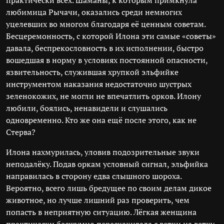
практически всех. Шаманы, к которым примкнула
любимица Рычачи, оказались среди немногих
уцелевших во многом благодаря её ценным советам.
Бесцеремонность, с которой Илона эти самые «советы»
давала, беспрекословность в их исполнении, быстро
вошедшая в норму в условиях постоянной опасности,
язвительность, служившая хрупкой эльфийке
инструментом наказания недостаточно шустрых
зеленокожих, не могли не впечатлить орков. Илону
любили, боялись, ненавидели и слушались
одновременно. Кто же она ещё после этого, как не
Стерва?
Илона нахмурилась, уловив подозрительные звуки
неподалёку. Подав оркам условный сигнал, эльфийка
направилась в сторону едва слышного шороха.
Вероятно, всего лишь бредущее по своим делам дикое
животное, но лучше лишний раз проверить, чем
попасть в неприятную ситуацию. Лёгкая женщина