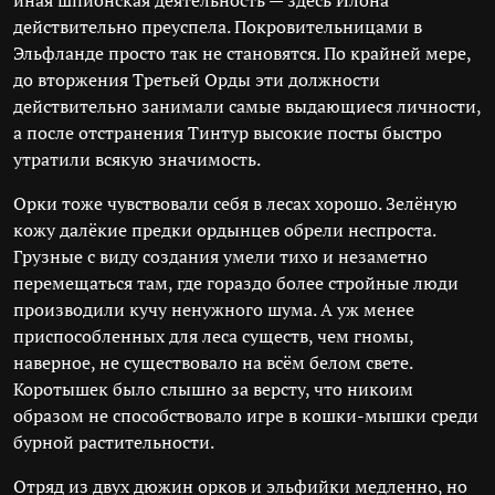
иная шпионская деятельность — здесь Илона
действительно преуспела. Покровительницами в
Эльфланде просто так не становятся. По крайней мере,
до вторжения Третьей Орды эти должности
действительно занимали самые выдающиеся личности,
а после отстранения Тинтур высокие посты быстро
утратили всякую значимость.
Орки тоже чувствовали себя в лесах хорошо. Зелёную
кожу далёкие предки ордынцев обрели неспроста.
Грузные с виду создания умели тихо и незаметно
перемещаться там, где гораздо более стройные люди
производили кучу ненужного шума. А уж менее
приспособленных для леса существ, чем гномы,
наверное, не существовало на всём белом свете.
Коротышек было слышно за версту, что никоим
образом не способствовало игре в кошки-мышки среди
бурной растительности.
Отряд из двух дюжин орков и эльфийки медленно, но