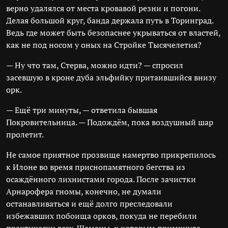
верно удалялся от места кровавой резни и погони.
Делая большой круг, банда держала путь в Торинград.
Ведь где может быть безопаснее укрываться от властей,
как не под носом у оных на Стройке Тысячелетия?
— Ну что там, Стерва, можно идти? — спросил
засевшую в кроне дуба эльфийку притаившийся внизу
орк.
— Ещё три минуты, — ответила бывшая
Покровительница. — Подождём, пока воздушный шар
пролетит.
Не самое приятное прозвище намертво прикрепилось
к Илоне во время приснопамятного бегства из
осаждённого лихнистами города. После зачистки
Арнарофера гномы, конечно, не думали
останавливаться и ещё долго преследовали
избежавших побоища орков, покуда не перебили