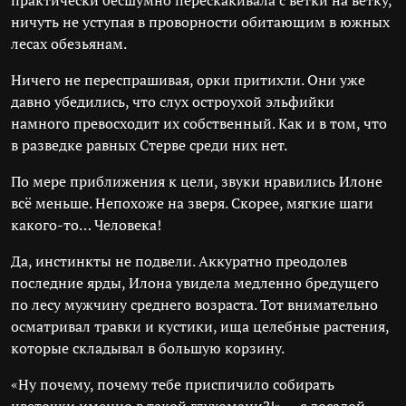
практически бесшумно перескакивала с ветки на ветку,
ничуть не уступая в проворности обитающим в южных
лесах обезьянам.
Ничего не переспрашивая, орки притихли. Они уже
давно убедились, что слух остроухой эльфийки
намного превосходит их собственный. Как и в том, что
в разведке равных Стерве среди них нет.
По мере приближения к цели, звуки нравились Илоне
всё меньше. Непохоже на зверя. Скорее, мягкие шаги
какого-то… Человека!
Да, инстинкты не подвели. Аккуратно преодолев
последние ярды, Илона увидела медленно бредущего
по лесу мужчину среднего возраста. Тот внимательно
осматривал травки и кустики, ища целебные растения,
которые складывал в большую корзину.
«Ну почему, почему тебе приспичило собирать