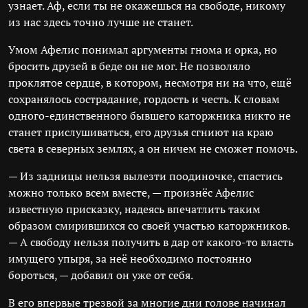
узнает. Аф, если ты не окажешься на свободе, никому
из нас здесь точно лучше не станет.
Умом Афелис понимал аргументы гнома и орка, но
бросить друзей в беде он не мог. Не позволяло
проклятое сердце, в котором, несмотря ни на что, ещё
сохранялось сострадание, гордость и честь. К словам
одного-единственного бывшего каторжника никто не
станет прислушиваться, его друзья сгниют на краю
света в северных землях, а он ничем не сможет помочь.
— Из задницы нельзя вылезти поодиночке, спастись
можно только всем вместе, — произнёс Афелис
известную присказку, надеясь впечатлить таким
образом смирившихся со своей участью каторжников.
— А свободу нельзя получить в дар от какого-то власть
имущего упыря, за неё необходимо постоянно
бороться, — добавил он уже от себя.
В его впервые трезвой за многие дни голове начинал