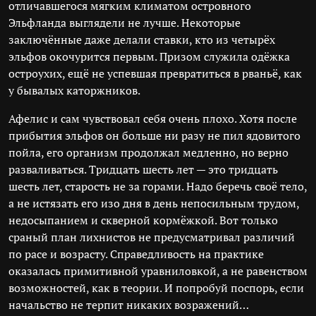
отличавшегося мягким климатом островного
Эльфланда выглядели не лучше. Некоторые
заключённые даже делали ставки, кто из четырёх
эльфов окочурится первым. Призом служила одёжка
остроухих, ещё не успевшая превратиться в рваньё, как
у бывалых каторжников.
Афелис и сам чувствовал себя очень плохо. Хотя после
прибытия эльфов он больше ни разу не пил ядовитого
пойла, его организм продолжал медленно, но верно
разваливаться. Тридцать шесть лет — это тридцать
шесть лет, старость не за горами. Надо беречь своё тело,
а не истязать его изо дня в день непосильным трудом,
недосыпанием и скверной кормёжкой. Вот только
сраный план лихнистов не предусматривал различий
по расе и возрасту. Справедливость на практике
оказалась примитивной уравниловкой, а не равенством
возможностей, как в теории. И попробуй поспорь, если
начальство не терпит никаких возражений…