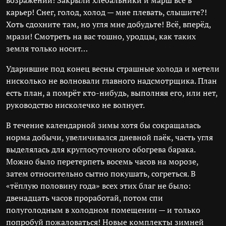
возражений! Закрыли хлебальники и марш все в
карьер! Снег, голод, холод — мне плевать, слышите?!
Хоть сдохните там, но угля мне добудьте! Всё, вперёд,
мрази! Смотреть на вас тошно, уродцы, как таких
земля только носит…
Ударившие под конец весны страшные холода и метели
нисколько не волновали главного надсмотрщика. План
есть план, а помрёт кто-нибудь, выполняя его, или нет,
руководство нисколечко не волнует.
В течение календарной зимы хотя бы сокращалась
норма добычи, увеличивался дневной паёк, часть угля
выделялась для круглосуточного обогрева барака.
Можно было перетерпеть восемь часов на морозе,
затем относительно сытно покушать, согреться. В
«тёплую половину года» всех этих благ не было:
двенадцать часов проработай, потом спи
полуголодным в холодном помещении — и только
попробуй пожаловаться! Новые комплекты зимней