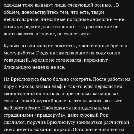
одежды тоже выдадут лишь следующей осенью… В
общем, довольствуйтесь тем, что есть, твари
неблагодарные. Внезапные погодные аномалии — не
столь уж редкие для этих широт — в расписание не
вписываются, а значит, не существуют.
Кутаясь в свои жалкие лохмотья, заключённые брели к
месту работы. Глядя на замерзающие на ходу сопли
товарищей, Афелис не сомневался, переживут
ближайшую неделю не все.
На Брехлисиуса было больно смотреть. После работы на
пару с Роком, хилый эльф и так-то едва держался на
своих тоненьких ножках, а при первых же морозах
схватил такой жуткий кашель, что казалось, вот-вот
выблюет лёгкие. Наблюдая за неподдельными
страданиями «правдоруба», даже суровый Рок
сжалился, поручив Брехлисиусу заниматься расчисткой
снега вместо махания киркой. Остальные новички из