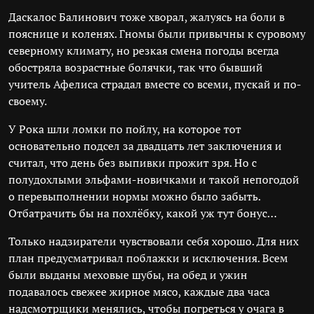
Даскалос Балинович тоже хворал, жалуясь на боли в
пояснице и коленях. Гномы были привычны к суровому
северному климату, но резкая смена погоды всегда
обостряла возрастные болячки, так что бывший
учитель Афелиса страдал вместе со всеми, пускай и по-
своему.
У Рока шли ломки по пойлу, на которое тот
основательно подсел за двадцать лет заключения и
считал, что день без выпивки прожит зря. Но с
полудохлыми эльфами-новичками и такой непогодой
о перевыполнении нормы можно было забыть.
Отбатрачить бы на похлёбку, какой уж тут бонус…
Только надзиратели чувствовали себя хорошо. Для них
план предусматривал поблажки и исключения. Всем
были выданы меховые шубы, на обед и ужин
подавалось свежее жирное мясо, каждые два часа
надсмотрщики менялись, чтобы погреться у очага в