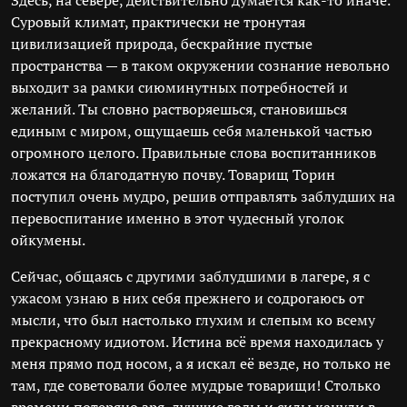
Здесь, на севере, действительно думается как-то иначе.
Суровый климат, практически не тронутая
цивилизацией природа, бескрайние пустые
пространства — в таком окружении сознание невольно
выходит за рамки сиюминутных потребностей и
желаний. Ты словно растворяешься, становишься
единым с миром, ощущаешь себя маленькой частью
огромного целого. Правильные слова воспитанников
ложатся на благодатную почву. Товарищ Торин
поступил очень мудро, решив отправлять заблудших на
перевоспитание именно в этот чудесный уголок
ойкумены.
Сейчас, общаясь с другими заблудшими в лагере, я с
ужасом узнаю в них себя прежнего и содрогаюсь от
мысли, что был настолько глухим и слепым ко всему
прекрасному идиотом. Истина всё время находилась у
меня прямо под носом, а я искал её везде, но только не
там, где советовали более мудрые товарищи! Столько