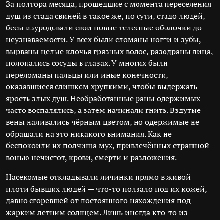
За полтора месяца, прошедшие с момента переселения
душ из стада свиней в такое же, по сути, стадо людей,
бесы изуродовали свои новые телесные оболочки до
неузнаваемости. У всех были сломаны ногти и зубы,
вырваны целые клочья грязных волос, разодраны лица,
полопались сосуды в глазах. У многих были
переломаны пальцы или иные конечности,
оказавшиеся слишком хрупкими, чтобы выдержать
ярость злых душ. Необработанные раны одержимых
часто воспалялись, а затем начинали гнить. Вздутые
вены наливались чёрным цветом, но одержимые не
обращали на это никакого внимания. Как не
беспокоили их полчища мух, привлечённых страшной
вонью нечистот, крови, смерти и разложения.
Насекомые откладывали личинки прямо в живой
плоти бывших людей — что-то ползало под их кожей,
давно сгоревшей от постоянного нахождения под
жарким летним солнцем. Лишь иногда кто-то из