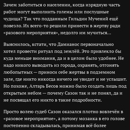
Зачем заботиться о населении, когда изрядную часть
работ могут выполнить големы или послушные
чудища? Так что подданным Гильдии Мучений ещё
повезло. Их всего-то решили принести в жертву ради
«разового мероприятия», недолго им мучиться…
Выяснилось, кстати, что Дамианос первоначально
хотел провести ритуал под землёй. Это привлекло бы
куда меньше внимания, да и в целом было удобнее. Не
надо никого выводить из города, охранять, отгонять
любопытных — приноси себе жертвы в подземном
зале, где никто никогда ничего не увидит и не услышит.
Но похоже, Алтарь Бесов можно было создать лишь под
открытым небом — почему Сазон так и не понял, да и
не посвящал его никто в такие подробности.
Просто волею судеб Сазон оказался плотно вовлечён в
«разовое мероприятие», а потому мозаика в его голове
постепенно складывалась, принимая всё более