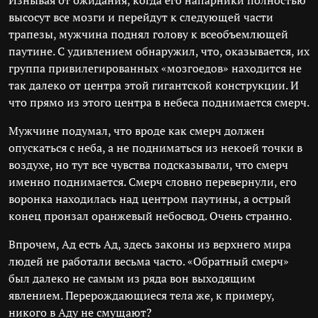
Изнывая от ожидания, когда его напарники полностью
высосут все мозги и перейдут к следующей части
трапезы, мужчина поднял голову к всеобъемлющей
паутине. С удивлением обнаружил, что, оказывается, их
группа привилегированных «мозгоедов» находится не
так далеко от центра этой гигантской конструкции. И
что прямо из этого центра в небеса поднимается смерч.
Мужчине подумал, что вроде как смерч должен
опускаться с неба, а не подниматься из некоей точки в
воздухе, но тут все чувства подсказывали, что смерч
именно поднимается. Смерч словно перевернули, его
воронка находилась над центром паутины, а острый
конец пронзал оранжевый небосвод. Очень странно.
Впрочем, Ад есть Ад, здесь законы из верхнего мира
людей не работали весьма часто. «Обратный смерч»
был далеко не самым из ряда вон выходящим
явлением. Перерождающиеся тела же, к примеру,
никого в Аду не смущают?