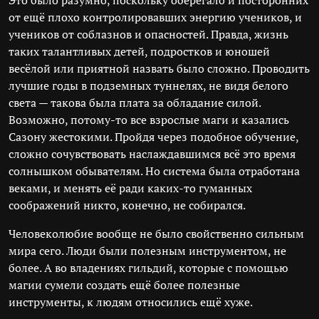
Это было разумно, поскольку оберегало и посторонних
от ещё плохо контролировавших энергию учеников, и
учеников от соблазнов и опасностей. Правда, жизнь
таких талантливых детей, подростков и юношей
весёлой или приятной назвать было сложно. Проводить
лучшие годы в подземных туннелях, не видя белого
света — такова была плата за обладание силой.
Возможно, потому-то все взрослые маги и казались
Сазону жестокими. Пройдя через подобное обучение,
сложно сочувствовать наслаждавшимся всё это время
солнышком обывателям. Но система была отработана
веками, и менять её ради каких-то гуманных
соображений никто, конечно, не собирался.
Человеколюбие вообще не было свойственно сильным
мира сего. Люди были полезным инструментом, не
более. А во владениях гильдий, которые с помощью
магии сумели создать ещё более полезные
инструменты, к людям относились ещё хуже.