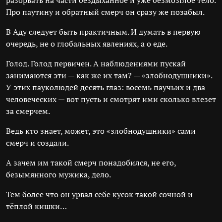
разорвать на части бездыханное и уже безмозглое тело.
Про паутину и обратный смерч он сразу же позабыл.
В Аду следует быть практичным. И думать в первую
очередь, не о глобальных явлениях, а о еде.
Голод. Голод первичен. А наблюдениями пускай
занимаются эти — как же их там? — «злобнодушники».
У этих пауколюдей десять глаз: восемь паучьих и два
человеческих — вот пусть и смотрят ими сколько влезет
за смерчем.
Ведь кто знает, может, это «злобнодушники» сами
смерч и создали.
А зачем им такой смерч понадобился, не его,
безымянного мужика, дело.
Тем более что он урвал себе кусок такой сочной и
тёплой кишки…