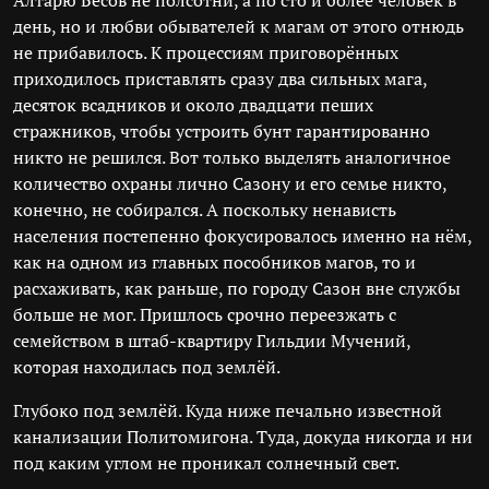
Алтарю Бесов не полсотни, а по сто и более человек в
день, но и любви обывателей к магам от этого отнюдь
не прибавилось. К процессиям приговорённых
приходилось приставлять сразу два сильных мага,
десяток всадников и около двадцати пеших
стражников, чтобы устроить бунт гарантированно
никто не решился. Вот только выделять аналогичное
количество охраны лично Сазону и его семье никто,
конечно, не собирался. А поскольку ненависть
населения постепенно фокусировалось именно на нём,
как на одном из главных пособников магов, то и
расхаживать, как раньше, по городу Сазон вне службы
больше не мог. Пришлось срочно переезжать с
семейством в штаб-квартиру Гильдии Мучений,
которая находилась под землёй.
Глубоко под землёй. Куда ниже печально известной
канализации Политомигона. Туда, докуда никогда и ни
под каким углом не проникал солнечный свет.