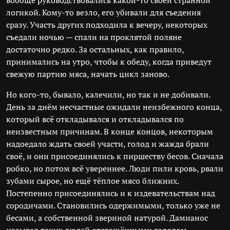
вообще руководствовались какой-то своей странной
логикой. Кому-то везло, его убивали для съедения
сразу. Участь других подходила к вечеру, некоторых
съедали ночью — спали на проклятой поляне
достаточно редко. За остальных, как правило,
принимались на утро, чтобы к обеду, когда приведут
свежую партию мяса, начать цикл заново.
Но кого-то, бывало, калечили, но так и не добивали.
День за днём несчастные ожидали неизбежного конца,
который всё откладывался и откладывался по
неизвестным причинам. В конце концов, некоторым
надоедало ждать своей участи, голод и жажда брали
своё, и они присоединялись к пиршеству бесов. Сначала
робко, но потом всё увереннее. Люди пили кровь, рвали
зубами сырое, но ещё тёплое мясо ближних.
Постепенно присоединялись и к издевательствам над
сородичами. Становились одержимыми, только уже не
бесами, а собственной звериной натурой. Дамианос