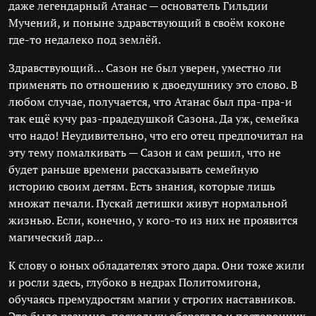
даже легендарный Атанас — основатель Гильдии
Мучений, и поныне здравствующий в своём коконе
где-то недалеко под землёй.
Здравствующий… Сазон не был уверен, уместно ли
применять по отношению к двоедушнику это слово. В
любом случае, получается, что Атанас был пра-пра-и
так ещё кучу раз-прадедушкой Сазона. Да уж, семейка
что надо! Неудивительно, что его отец предпочитал на
эту тему помалкивать — Сазон и сам решил, что не
будет раньше времени рассказывать семейную
историю своим детям. Есть знания, которые лишь
множат печали. Пускай детишки живут нормальной
жизнью. Если, конечно, у кого-то из них не проявится
магический дар…
К слову о юных обладателях этого дара. Они тоже жили
и росли здесь, глубоко в недрах Политомигона,
обучаясь премудростям магии у строгих наставников.