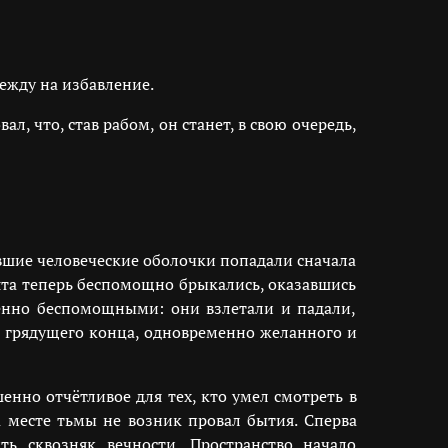
дежду на избавление.
, что, став рабом, он станет, в свою очередь,
евшие человеческие оболочки попадали сначала
ята теперь беспомощно брыкались, оказавшись
шенно беспомощными: они взлетали и падали,
 грядущего конца, одновременно желанного и
енно отчётливое для тех, кто умел смотреть в
а месте тьмы не возник провал бытия. Сперва
ь сквозняк вечности. Пространство начало