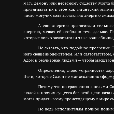
магу, демону или небесному существу. Могла б
притягивать их к себе как гигантский магни
число могучих воль заставляло энергию сжима
А ещё энергию притягивали сильные 
энергию, мешая ей свободно течь дальше. П
которые ловко захватывали злые волшебники
Не сказать, что подобное прозрение 
него священнодействием. Или святотатством, 
Адом и реализован людьми — чтобы масштабная
Определённо, слово «странность» хар
Цели, которые Сазон не мог осознанно сформу
Потому что по сравнению с целями Св
людей и прочих существ без этой цели казал
могла придать всему происходящему в мире см
Но ведь исполнителям полное понима