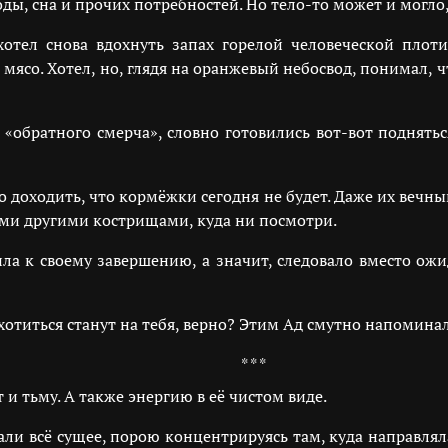
ды, сна и прочих потребностей. Но тело-то может и могло, 
тел снова вдохнуть запах горелой человеческой плоти
мясо. Хотел, но, глядя на оранжевый небосвод, понимал, 
«обратного смерча», словно готовились вот-вот поднятьс
ло доходить, что кормёжки сегодня не будет. Даже их вечн
семи другими кострищами, куда ни посмотри.
ила к своему завершению, а значит, следовало вместо о
 охотиться станут на тебя, верно? Этим Ад смутно напоми
* * *
т и тьму. А также энергию в её чистом виде.
и всё сущее, порою концентрируясь там, куда направляла