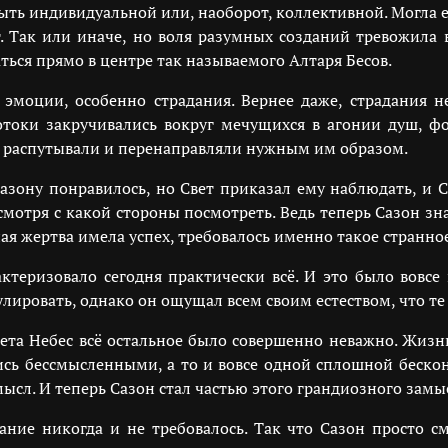
ыть индивидуальной или, наоборот, коллективной. Могла е
т. Так или иначе, но воля разумных созданий тревожила 
ться прямо в центре так называемого Алтаря Бесов.
эмоции, особенно страдания. Вернее даже, страдания не
отоки закручивались вокруг мечущихся в агонии душ, ф
, распутывали и перенаправляли нужным им образом.
Сазону понравилось, но Свет приказал ему наблюдать, и
смотря с какой стороны посмотреть. Ведь теперь Сазон зн
 жертва имела успех, требовалось именно такое странное
актеризовало сегодня практически всё. И это было вовсе 
лировать, однако он ощущал всем своим естеством, что те
ета Небес всё остальное было совершенно неважно. Жизн
ись бессмысленными, а то и вовсе одной сплошной беско
ысл. И теперь Сазон стал частью этого грандиозного замыс
ние никогда и не требовалось. Так что Сазон просто см