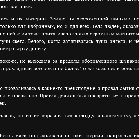
ной частички.
алось и на материи. Землю на огороженной шипами пол
олько для избранных, но и для всех. Тела людей, оказа
но небытия тоже притягивало словно огромным магнитом. 
учи света. Белого, когда затягивалась душа ангела, и чё
мир сверху донизу.
похоже, не выходила за пределы обозначенного шипами 
рохладный ветерок и не более. То же касалось и остальн
о проваливаясь в какие-то преисподние, а провал бытия с
было правильно. Провал должен был превратиться в прол
ек.
сквозь, позволив образоваться колодцу, аналогичному л
Бесов маги подталкивали потоки энергии, направляя и