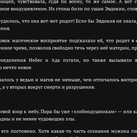
ицей, чувствовала, судя по всему, то же самое. А вот
пное воодушевление. Их стоны били по ушам Эвдокии, слов
дилось, что она вот-вот родит! Если бы Эвдокия не знала
ения.
овок магическое восприятие подсказало ей, что родит в с
ёмное чрево, позволив свободно течь через неё материи, п
единения Небес и Ада пугали, но также вызывали во
 нечто новое.
ичалось у ведьм и магов не меньше, чем отличалось восп
 а у вторых вокруг смерти и разрушения.
вой взор к небу. Пора бы уже «злобнодушникам» — или ка
лодны и не менее чудовищно злы.
ь его постоянно. Хотя какая-то часть сознания мужика г