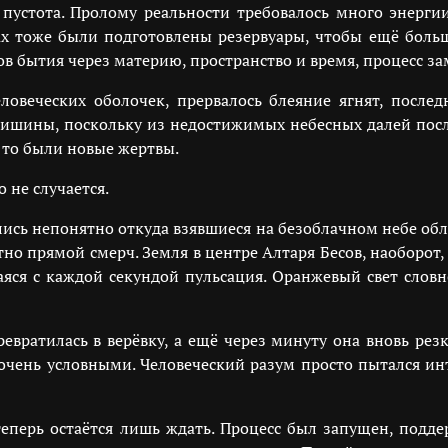
 пустота. Пролому реальности требовалось много энерги
ах тоже были подготовлены резервуары, чтобы ещё больш
в бытия через материю, пространство и время, процесс за
ловеческих оболочек, прервалось блеяние ягнят, посл
 тишины, поскольку из недостижимых небесных далей посл
, то были новые жертвы.
 не случается.
ись непонятно откуда взявшиеся на безоблачном небе обла
тно прямой смерч. Земля в центре Алтаря Бесов, наоборот,
яся с каждой секундой пульсация. Оранжевый свет словн
евратилась в верёвку, а ещё через минуту она вновь резк
и очень условными. Человеческий разум просто пытался и
теперь остаётся лишь ждать. Процесс был запущен, подд