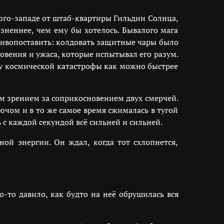
юго-западе от штаб-квартиры Гильдии Солнца,
зненнее, чем ему бы хотелось. Бывалого мага
отивопоставить: колдовать защитные чары было
вения и ужаса, которые испытывал его разум.
ну космической катастрофы как можно быстрее
им зрением за соприкосновением двух смерчей.
чом и в то же самое время сжималась в тугой
 с каждой секундой всё сильней и сильней.
ой энергии. Он ждал, когда тот схлопнется,
то-то давило, как будто на неё обрушилась вся