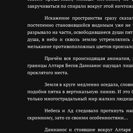
закручиваться по спирали вокруг этой ничтож
Искажение пространства сразу сказ
постепенно становившийся видимым уже не т
разрывало на части, освободившиеся души пят
душа, в небо и сквозь землю устремлялись л
мелькание противоположных цветов пронзало 
Причём вся происходящая аномалия, 
границы Алтаря Бесов Дамианос ощущал лишь п
проклятого места.
Земля в круге медленно оседала, словн
подобия пятна в вертикальную линию. И это 
только многострадальный мир жалких людиш
Небеса и Ад следовало проткнуть на
скромному, зато со своими особенностями…
Дамианос и стоявшие вокруг Алтаря 