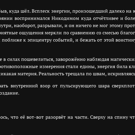
ыв, куда шёл. Всплеск энергии, произошедший далеко на 
оянии воспринимался Никодимом куда отчётливее и боле
знутри, наоборот, разрывали, и он ничего не мог этому пр
риятные ощущения меркли по сравнению со смесью благого
 поближе к эпицентру событий, и бежать от этой воисти
, не в силах пошевелиться, заворожённо наблюдая магическ
противоположные измерения стали едины, энергия била клю
икакая материя. Реальность трещала по швам, искривляясь
вать внутренний взор от пульсирующего шара сверхплотн
оздание.
ось, что её вот-вот разорвёт на части. Сверху на спину ч