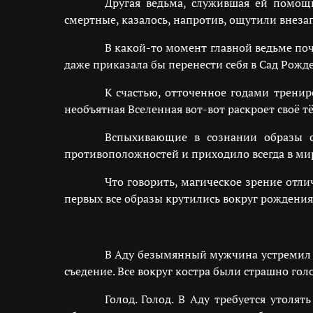
Другая ведьма, служившая ей помощн
смертные, казалось, напротив, ощутили внеза
В какой-то момент главной ведьме почу
даже приказала бы перенести себя в Сад Рожд
К счастью, отточенное годами тренир
необъятная Вселенная вот-вот раскроет своё т
Вспыхивающие в сознании образы со
противоположностей и приходило всегда в мир
Что говорить, магическое зрение отл
первых все образы крутились вокруг рождения,
В Аду безымянный мужчина устремил с
съедение. Все вокруг костра были страшно го
Голод. Голод. В Аду требуется утолят