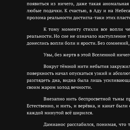
появиться из ничего, даже такая аномальная
любые подачки. К счастью, в Аду и на Небес
пролома реальности достигла-таки этих пласто
К тому моменту стихли все вопли че
реальности. Но сие не означало наступление
донеслись вопли боли и ярости. Без сомнений
Увы, без жертв в этой Вселенной ничего
Вокруг тёмной нити небытия закружил
поверхность начал опускаться узкий и абсолю
разглядеть дна, видна была лишь усиливающа
своим жаром холод вечности.
Внезапно нить беспросветной тьмы пр
Естественно, и нить, и верёвка, и канат был
каждой минутой всё ширился.
Дамианос расслабился, понимая, что 