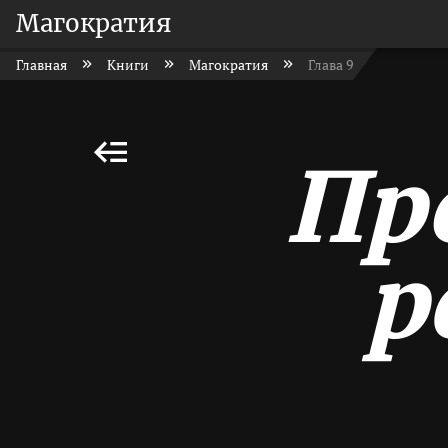
Магократия
Главная
Книги
Магократия
Глава 9
Пр
р