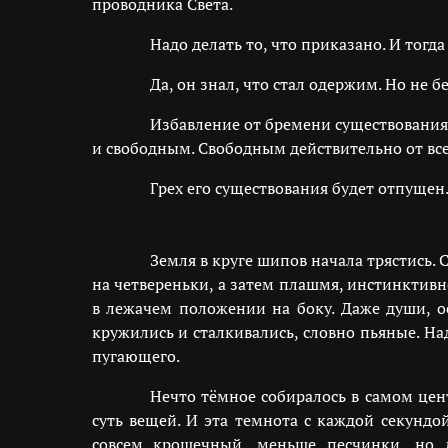
проводника Света.
Надо делать то, что приказано. И тогда
Да, он знал, что стал одержим. Но не 
Избавление от бремени существования в
и свободным. Свободным действительно от все
Грех его существования будет отпущен
Земля в круге шипов начала трястись.
на четвереньки, а затем плашмя, инстинктив
в лежачем положении на боку. Даже души, о
кружились и сталкивались, словно пьяные. 
пугающего.
Нечто тёмное собиралось в самом цент
суть вещей. И эта темнота с каждой секундо
совсем крошечный, меньше песчинки, но д