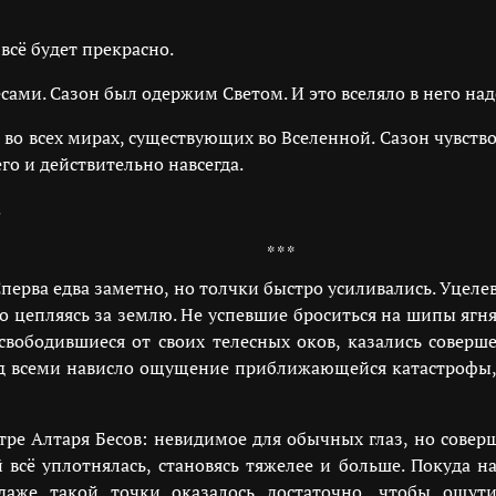
 всё будет прекрасно.
бесами. Сазон был одержим Светом. И это вселяло в него на
о всех мирах, существующих во Вселенной. Сазон чувствовал
го и действительно навсегда.
.
* * *
 Сперва едва заметно, но толчки быстро усиливались. Уцел
но цепляясь за землю. Не успевшие броситься на шипы ягн
свободившиеся от своих телесных оков, казались совер
Над всеми нависло ощущение приближающейся катастрофы,
ре Алтаря Бесов: невидимое для обычных глаз, но соверш
й всё уплотнялась, становясь тяжелее и больше. Покуда н
аже такой точки оказалось достаточно, чтобы ощутит