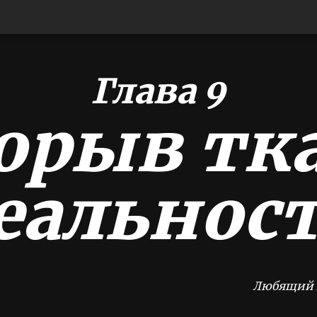
Глава 9
орыв тк
еальнос
Любящий 