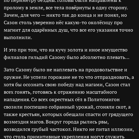
по периметру бездны. Головы были направлены к
пролому в земле, все тела повёрнуты в одну сторону.
Зачем, для чего — никто так до конца и не понял, но
Сазон столь уверенно нёс какую-то околёсицу про
магнит для одарённых душ, что все его указания точно
выполнили.
И это при том, что на кучу золота и иное имущество
филиалов гильдий Сазону было абсолютно плевать…
Зато Сазону было не наплевать на продовольствие и
оружие. Не успели горожане не то что отпраздновать, а
хотя бы осознать свою победу над магами, Сазон стал
всех гонять, готовясь к отражению масштабного
нападения. Со всех окрестных сёл в Политомигон
свозили поспешно собранный урожай, сгоняли скот, а
также крестьян, которых обещали спасти от грядущего
возмездия магов. Вокруг города рылись рвы,
возводился грубый частокол. Никто не питал иллюзии,
что столь примитивные укрепления могут служить