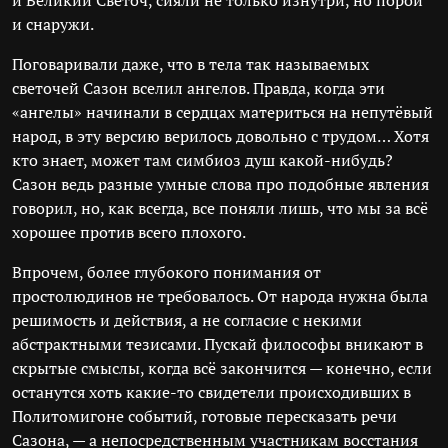
и Великий Светоч, сияли не только изнутри, но порой
и снаружи.
Поговаривали даже, что в тела так называемых
светочей Сазон вселил ангелов. Правда, когда эти
«ангелы» начинали в сердцах материться на непутёвый
народ, в эту версию верилось довольно с трудом… Хотя
кто знает, может там симбиоз душ какой-нибудь?
Сазон ведь разные умные слова про подобные явления
говорил, но, как всегда, все поняли лишь, что мы за всё
хорошее против всего плохого.
Впрочем, более глубокого понимания от
простолюдинов не требовалось. От народа нужна была
решимость и действия, а не согласие с некими
абстрактными тезисами. Пускай философы вникают в
скрытые смыслы, когда всё закончится — конечно, если
останутся хоть какие-то свидетели происходивших в
Политомигоне событий, готовые пересказать речи
Сазона, — а непосредственным участникам восстания