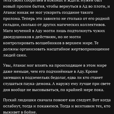
тела своих собратьев в коконах и ждать. Нужен был
новый пролом бытия, чтобы вернуться в Ад во плоти, и
Атанас никак не мог ускорить создание такого
пролома. Теперь это зависело не столько от его родной
гильдии, сколько от других магических коллективов.
Маги мучений в Аду могли лишь подтолкнуть чужих
двоедушников к действиям, но не могли
контролировать волшебников в верхнем мире. Те
должны организовать масштабное жертвоприношение
людей сами.
Увы, Атанас мог влиять на происходящее в этом мире
даже меньше, чем его подчинённые в Аду. Кроме
засевших в подземельях бедолаг, едва ли кто станет
слушаться паука-демона. А наружу ему лучше при свете
дня вообще не высовываться, по крайней мере пока.
Пускай людишки сначала повоют как следует. Вот когда
ослабнут, тогда и покажемся. Тогда и возглавим тех, кто
выживет в бойне.