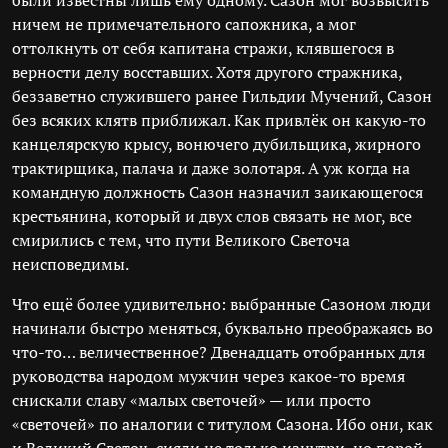
были известны лишь ему одному. Сазон мог возвысить
ничем не примечательного сапожника, а мог
оттолкнуть от себя капитана стражи, клявшегося в
верности делу восставших. Хотя другого стражника,
беззаветно служившего ранее Гильдии Мучений, Сазон
без всяких клятв приближал. Как привлёк он какую-то
канцелярскую крысу, вонючего дубильщика, жирного
трактирщика, палача и даже золотаря. А уж когда на
командную должность Сазон назначил заикающегося
крестьянина, который и двух слов связать не мог, все
смирились с тем, что пути Великого Светоча
неисповедимы.
Что ещё более удивительно: выбранные Сазоном люди
начинали быстро меняться, буквально преображаясь во
что-то… величественное? Двенадцать отобранных для
руководства народом мужчин через какое-то время
снискали славу «малых светочей» — или просто
«светочей» по аналогии с титулом Сазона. Ибо они, как