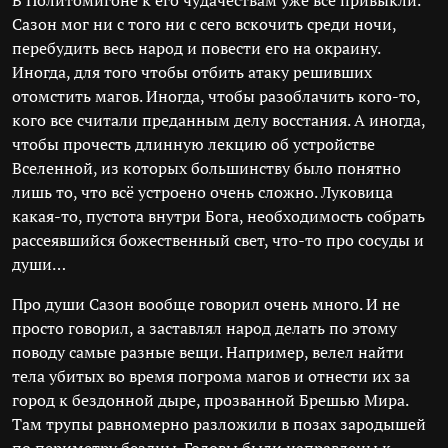
В Политомигоне к его чудачествам уже все привыкли.
Сазон мог ни с того ни с сего вскочить среди ночи,
перебудить весь народ и повести его на окраину.
Иногда, для того чтобы отбить атаку решивших
отомстить магов. Иногда, чтобы разоблачить кого-то,
кого все считали преданным делу восстания. А иногда,
чтобы прочесть длинную лекцию об устройстве
Вселенной, из которых большинству было понятно
лишь то, что всё устроено очень сложно. Луковица
какая-то, пустота внутри Бога, необходимость собрать
рассеявшийся божественный свет, что-то про сосуды и
души…
Про души Сазон вообще говорил очень много. И не
просто говорил, а заставлял народ делать по этому
поводу самые разные вещи. Например, велел найти
тела убитых во время погрома магов и отнести их за
город к бездонной дыре, прозванной Брешью Мира.
Там трупы равномерно разложили в позах зародышей