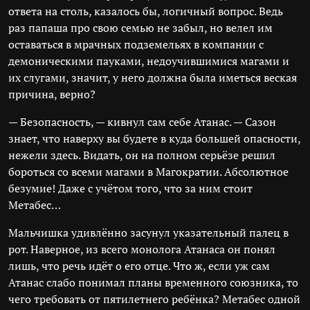
ответа на столь, казалось бы, логичный вопрос. Ведь
раз папаша про свою семью не забыл, но велел им
оставаться в мрачных подземельях в компании с
демоническими пауками, недоучившимися магами и
их слугами, значит, у него должна была иметься веская
причина, верно?
— Безопасность, — кивнул сам себе Атанас. — Сазон
знает, что наверху вы будете в куда большей опасности,
нежели здесь. Видать, он на полном серьёзе решил
бороться со всеми магами в Магократии. Абсолютное
безумие! Даже с учётом того, что за ним стоит
Метабес…
Мальчишка удивлённо засунул указательный палец в
рот. Наверное, из всего монолога Атанаса он понял
лишь, что речь идёт о его отце. Что ж, если уж сам
Атанас слабо понимал планы временного союзника, то
чего требовать от пятилетнего ребёнка? Метабес одной