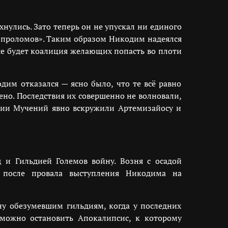
нулись. Зато теперь он не упускал ни единого
 «проломов». Таким образом Никодим надеялся
ше будет коалиция желающих попасть во плоти
дим отказался — ясно было, что те всё равно
но. Последствия их совершенно не волновали,
дии Мучений явно вскружили Артемизайосу и
щ и Гильдией Големов войну. Возня с осадой
у после провала выступления Никодима на
у обезумевшим гильдиям, когда у последних
 можно остановить Апокалипсис, к которому