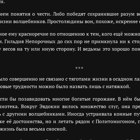
и.
ием понятия о чести. Либо победят сохранившие разум 
изни волшебников. Простолюдины вон, похоже, искренне с
ое ему красноречие по отношению к тем, кого ещё можно 
. Гильдия Непорочных до сих пор не примкнула ни к ст
есов на ту или иную сторону. И ведьмы это хорошо пон
* * *
ыло совершенно не связано с тяготами жизни в осадном ла
ытовые трудности можно было назвать лишь с натяжкой.
ли бы позавидовать многие богатые горожане. В нём бы
иотека. Вокруг Эвдокии вилось множество слуг, она пре
 с другими волшебниками. Иногда устраивала конные пут
 её достоинства, но и летать рядом с Политомигоном, 
 жизнь была весьма сносной.