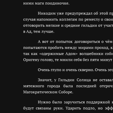
ними маги поодиночке.
Никодим уже предупреждал об этой про
случая напомнить коллегам по ремеслу о сво
отговорить мелкие и средние гильдии от уча
в Ад, тем лучше.
А вот от попыток договориться о чём
попытаются пробить между мирами проход, ка
так как «одержимые Адом» волшебники соби
Оригену голову, те мнили себя без пяти минут
Очень глупо и очень скверно. Очень э
Значит, у Гильдии Солнца не остава
мятежного города была последней отсроч
Магократическом Соборе.
Нужно было заручиться поддержкой к
будут связаны руки. Ударить подло, но эф