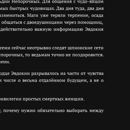
льдии Непорочных. Для общения с чудо-яйцом
мых быстрых чудовищах. Два дня туда, два дня
змениться. Маги уже теряли терпение, осада
сь общаться с двоедушницами через помощниц,
ть действительно важную информацию Эвдокия
всеми сейчас неотрывно следят шпионские сети
епорочных, то ведьмам точно не поздоровится.
мени.
дце Эвдокии разрывалось на части от чувства
м числе о весьма отдалённом будущем, а не о
 привилегии простых смертных женщин.
му, почему нужно обязательно выбирать между