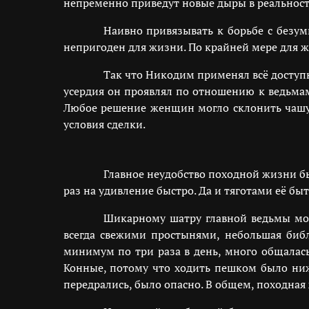
непременно приведут новые дыры в реальност
Наивно привязывать к борьбе с безум
непригоден для жизни. По крайней мере для ж
Так что Никодим применял всё доступн
усердия он проявлял по отношению к ведьмам
Любое решение женщин могло склонить чашу в
условия сделки.
Главное неудобство походной жизни б
раз на удивление быстро. Да и тяготами её б
Шикарному шатру главной ведьмы мог
всегда свежими простынями, небольшая библ
минимум по три раза в день, много общалась
Конные, потому что ходить пешком было ниже
передрались, было опасно. В общем, походная