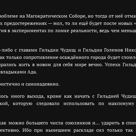
блеме на Магократическом Соборе, но тогда от неё отмах
их предостережениях — мол, то ли ещё будет после новых
стия в экспериментах по ломке реальности, ведь чем мень
-либо с главами Гильдии Чудищ и Гильдии Големов Нико
к только сопротивление осаждённого города будет сломле
рались жить в новом для себя мире вечно. Успехи Гиль
 владыками Ада.
гоистично и самонадеянно.
лось иного выхода, кроме как начать с Гильдией Чуди
кой, которую следовало использовать по максимум
ак можно большего числа союзников и… ударить в спин
фективно. Ибо при нынешнем раскладе сил только так