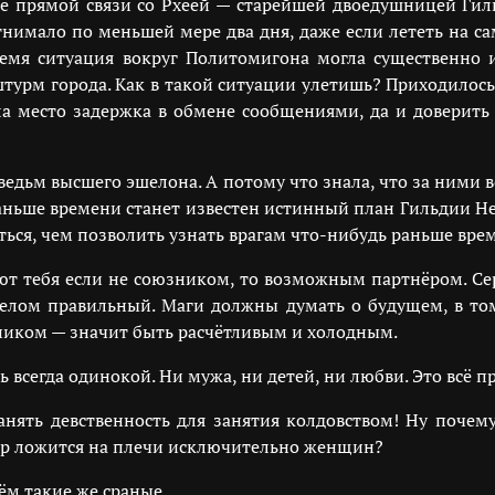
е прямой связи со Рхеей — старейшей двоедушницей Ги
отнимало по меньшей мере два дня, даже если лететь на са
емя ситуация вокруг Политомигона могла существенно и
турм города. Как в такой ситуации улетишь? Приходило
ела место задержка в обмене сообщениями, да и довери
 ведьм высшего эшелона. А потому что знала, что за ними 
раньше времени станет известен истинный план Гильдии Н
ться, чем позволить узнать врагам что-нибудь раньше вре
ают тебя если не союзником, то возможным партнёром. Сер
целом правильный. Маги должны думать о будущем, в то
ником — значит быть расчётливым и холодным.
ь всегда одинокой. Ни мужа, ни детей, ни любви. Это всё
анять девственность для занятия колдовством! Ну поче
ор ложится на плечи исключительно женщин?
ём такие же сраные.