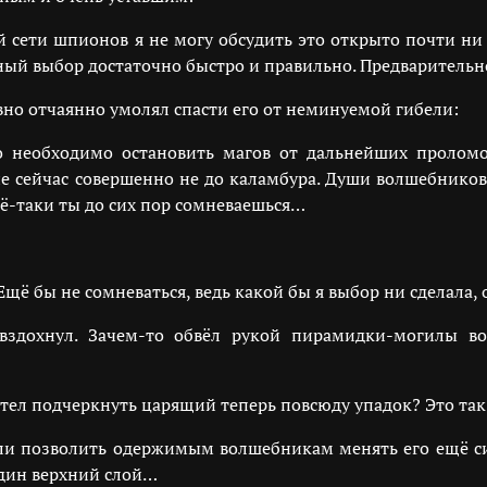
 сети шпионов я не могу обсудить это открыто почти ни с
сный выбор достаточно быстро и правильно. Предваритель
но отчаянно умолял спасти его от неминуемой гибели:
о необходимо остановить магов от дальнейших проломо
мне сейчас совершенно не до каламбура. Души волшебнико
сё-таки ты до сих пор сомневаешься…
щё бы не сомневаться, ведь какой бы я выбор ни сделала,
вздохнул. Зачем-то обвёл рукой пирамидки-могилы во
л подчеркнуть царящий теперь повсюду упадок? Это так и
сли позволить одержимым волшебникам менять его ещё си
один верхний слой…