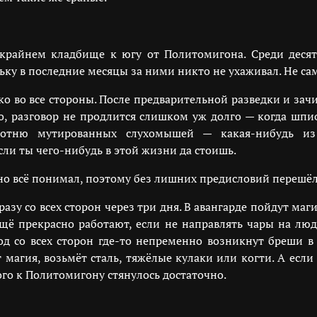
скрайнем кладбище к югу от Политомигона. Среди деся
у в последние месяцы за ними никто не ухаживал. Не сам
о во все стороны. После предварительной разведки и зач
но, разговор не продлится слишком уж долго — когда шпи
 сотню мутированных слухомышей — какая-нибудь из
ли ты чего-нибудь в этой жизни да стоишь.
сно всё понимал, поэтому без лишних предисловий перешёл 
зу со всех сторон через три дня. В авангарде пойдут маг
ещё прекрасно работают, если не направлять чары на лю
род со всех сторон где-то непременно возникнут бреши в
 магия, возьмёт сталь, тяжёлые кулаки или когти. А если
ого к Политомигону стянулось достаточно.