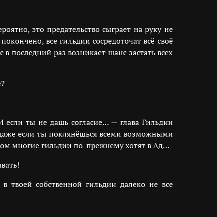
оятно, это предательство сыграет на руку не
покончено, все гильдии сосредоточат всё своё
с в последний раз возникает шанс застать всех
е?
И если ты не дашь согласие… — глава Гильдии
, даже если ты поклянёшься всеми возможными
шком многие гильдии по-прежнему хотят в Ад…
вать!
 в твоей собственной гильдии далеко не все