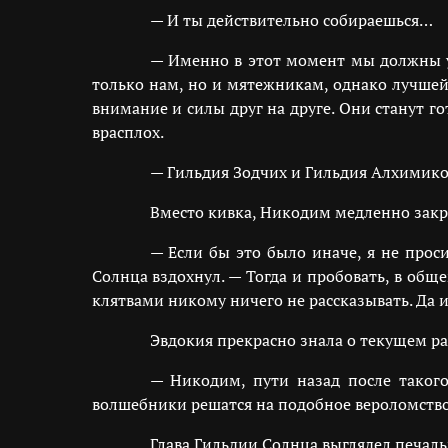
— И ты действительно собираешься…
— Именно в этот момент мы должны уд
только нам, но и мятежникам, однако лучшей 
внимание и силы друг на друге. Они станут го
врасплох.
— Гильдия Зодчих и Гильдия Алхимиков
Вместо кивка, Никодим медленно закр
— Если бы это было иначе, я не прос
Солнца вздохнул. — Тогда и пробовать, в об
клятвами никому ничего не рассказывать. Да 
Эвдокия прекрасно знала о текущем рас
— Никодим, пути назад после такого
волшебники решатся на подобное вероломств
Глава Гильдии Солнца выглядел печал