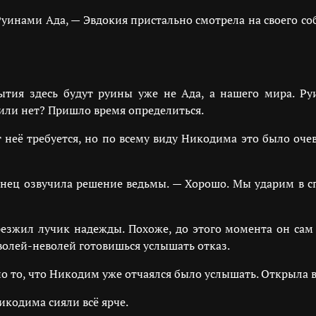
уинами Ада, — Эвдокия пристально смотрела на своего соб
ытия здесь будут руины уже не Ада, а нашего мира. Р
или нет? Пришло время определиться.
 неё требуется, но по всему виду Никодима это было оче
онец озвучила решение ведьмы. — Хорошо. Мы ударим в 
езжил лучик надежды. Похоже, до этого момента он сам у
 волей-неволей готовишься услышать отказ.
но то, что Никодим уже отчаялся было услышать. Открыла 
икодима сияли всё ярче.