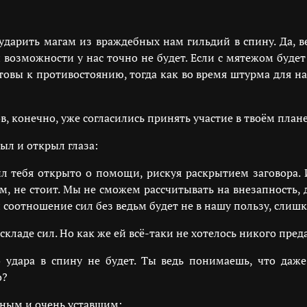
арить магам из враждебных нам гильдий в спину. Да, вер
возможности у нас точно не будет. Если с мятежом будет 
товы к противостоянию, тогда как во время штурма для на
, конечно, уже согласились принять участие в твоём план
ыл и открыл глаза:
ил тебя открыто о помощи, рискуя раскрытием заговора. 
щем, не стоит. Мы не сможем рассчитывать на внезапность
и соотношение сил без ведьм будет не в нашу пользу, сли
кладе сил. Но как же ей всё-таки не хотелось никого преда
 удара в спину не будет. Ты ведь понимаешь, что даже
о?
ьным и очень уставшим: