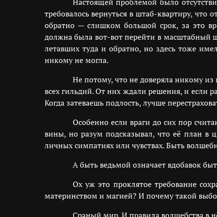
Настоящей проблемой было отсутстви
требовалось вернуться в штаб-квартиру, что 
обратно — слишком большой срок, за это вр
должна была вот-вот перейти в масштабный ш
летавших туда и обратно, но здесь тоже им
никому не могла.
Не потому, что не доверяла никому из
всех гильдий. От них ждали решения, и если 
Когда затеваешь подлость, лучше перестрахова
Особенно если враги до сих пор счит
вины, но разум подсказывал, что её план в 
личных симпатиях или чувствах. Быть волшеб
А быть ведьмой означает вдобавок быт
Ох уж это проклятое требование сохр
материнством и магией? И почему такой выб
Сраный мир. И правила волшебства в н