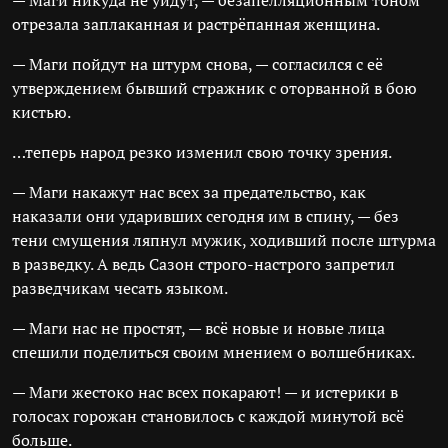
— Маги никуда не уйдут, — безапелляционным тоном
отрезала заплаканная и растрёпанная женщина.
— Маги пойдут на штурм снова, — согласился с её
утверждением бывший стражник с оторванной в бою
кистью.
…теперь народ резко изменил свою точку зрения.
— Маги накажут нас всех за предательство, как
наказали они ударивших сегодня им в спину, — без
тени смущения ляпнул мужик, ходивший после штурма
в разведку. А ведь Сазон строго-настрого запретил
разведчикам чесать языком.
— Маги нас не простят, — всё новые и новые лица
спешили поделиться своим мнением о волшебниках.
— Маги жестоко нас всех покарают! — и истерики в
голосах горожан становилось с каждой минутой всё
больше.