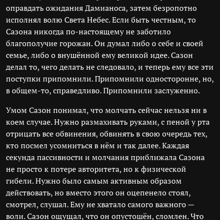
оправдать ожидания Дамианоса, затем безропотно
исполнял волю Света Небес. Если быть честным, то
Сазона никогда по-настоящему не заботило
благополучие горожан. Он думал либо о себе и своей
семье, либо о внушённой ему великой идее. Сазон
делал то, чего делать не следовало, и теперь ему все эти
поступки припомнили. Припомнили односторонне, но,
в общем-то, справедливо. Припомнили заслуженно.
Умом Сазон понимал, что молчать сейчас нельзя ни в
коем случае. Нужно размахивать руками, с пеной у рта
отрицать все обвинения, обвинять в свою очередь тех,
кто посмел усомниться в нём и так далее. Каждая
секунда пассивности и молчания приближала Сазона
не просто к потере авторитета, но к физической
гибели. Нужно было самым активным образом
действовать, но вместо этого он оцепенело стоял,
смотрел, слушал. Ему не хватало самого важного —
воли. Сазон ощущал, что он опустошён, сломлен. Что