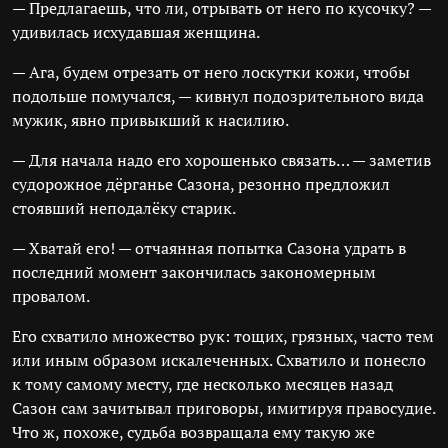
— Предлагаешь, что ли, отрывать от него по кусочку? —
удивилась исхудавшая женщина.
— Ага, будем отрезать от него лоскутки кожи, чтобы
подольше помучался, — кивнул подозрительного вида
мужик, явно привыкший к насилию.
— Для начала надо его хорошенько связать… — заметив
судорожное дёрганье Сазона, резонно предложил
стоявший неподалёку старик.
— Хватай его! — отчаянная попытка Сазона удрать в
последний момент закончилась закономерным
провалом.
Его схватило множество рук: тощих, грязных, часто тем
или иным образом искалеченных. Схватило и понесло
к тому самому месту, где несколько месяцев назад
Сазон сам зачитывал приговоры, имитируя правосудие.
Что ж, похоже, судьба возвращала ему такую же