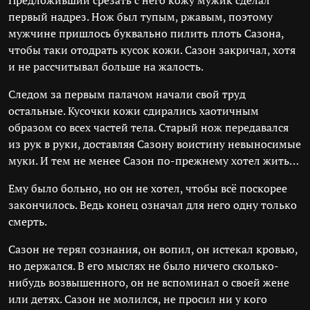
Предложивший срезать с него кожу мужик сделал
первый надрез. Нож был тупым, ржавым, поэтому
мужчине пришлось буквально пилить плоть Сазона,
чтобы таки отодрать кусок кожи. Сазон закричал, хотя
и не рассчитывал больше на жалость.
Следом за первым палачом начали свой труд
остальные. Кусочки кожи сдирались хаотичным
образом со всех частей тела. Старый нож передавался
из рук в руки, доставляя Сазону воистину невыносимые
муки. И тем не менее Сазон по-прежнему хотел жить…
Ему было больно, но он не хотел, чтобы всё поскорее
закончилось. Ведь конец означал для него одну только
смерть.
Сазон не терял сознания, он вопил, он истекал кровью,
но держался. В его мыслях не было ничего сколько-
нибудь возвышенного, он не вспоминал о своей жене
или детях. Сазон не молился, не просил ни у кого