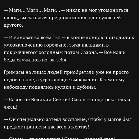
— Маги… Маги… Маги… — никак не мог угомониться
народ, высказывая предположения, одно ужасней
другого.
— И виноват во всём ты! — в конце концов приходили к
умозаключению горожане, тыча пальцами в
покрывшегося холодным потом Сазона. — Все наши
беды случились из-за тебя!
Гримасы на лицах людей приобретали уже не просто
недовольное, а угрожающее выражение. К тёмному
небосводу поднялись кулаки и дубины.
— Сазон не Великий Светоч! Сазон — подстрекатель и
лжец!
— Он специально затеял восстание, чтобы у магов был
предлог принести нас всех в жертву!