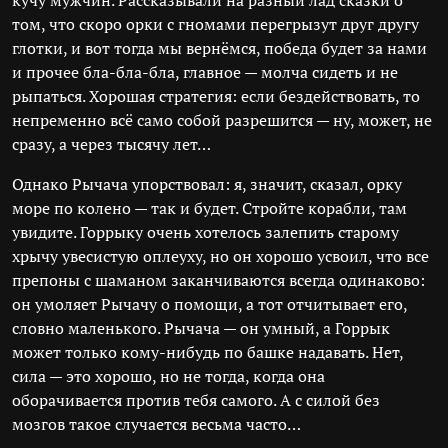
кучу мужчин. Рассказывали на разный лад сказки о
том, что скоро орки с гномами перегрызут друг другу
глотки, и вот тогда мы вернёмся, победа будет за нами
и прочее бла-бла-бла, главное — молча сидеть и не
рыпаться. Хорошая стратегия: если бездействовать, то
непременно всё само собой разрешится — ну, может, не
сразу, а через тысячу лет…
Однако Рычача упорствовал: я, значит, сказал, орку
море по колено — так и будет. Стройте корабли, там
увидите. Горрыку очень хотелось залепить старому
хрычу увесистую оплеуху, но он хорошо усвоил, что все
препоны с шаманом заканчиваются всегда одинаково:
он умоляет Рычачу о помощи, а тот отчитывает его,
словно маленького. Рычача — он умный, а Горрык
может только кому-нибудь по башке надавать. Нет,
сила — это хорошо, но не тогда, когда она
оборачивается против тебя самого. А с силой без
мозгов такое случается весьма часто…