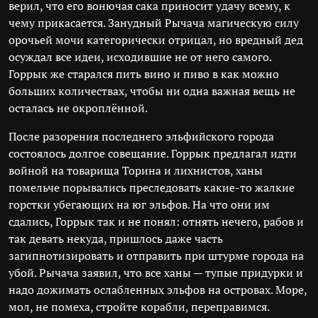
верил, что его вонючая сака приносит удачу всему, к
чему прикасается. Занудный Рычача магическую силу
орочьей мочи категорически отрицал, но вредный дед
осуждал все идеи, исходившие не от него самого.
Горрык же старался пить вино и пиво в как можно
больших количествах, чтобы ни одна важная вещь не
осталась не окроплённой.
После разорения последнего эльфийского города
состоялось долгое совещание. Горрык предлагал идти
войной на товарища Торина и лихнистов, ханы
помельче порывались преследовать какие-то жалкие
горстки убегающих на юг эльфов. На что они им
сдались, Горрык так и не понял: отнять нечего, рабов и
так девать некуда, пришлось даже часть
загипнотизировать и отправить при штурме города на
убой. Рычача заявил, что все ханы — тупые придурки и
надо дожимать ослабленных эльфов на островах. Море,
мол, не помеха, стройте корабли, переправимся.