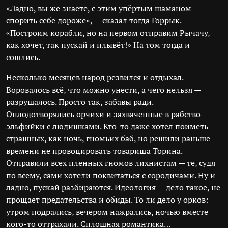
«Ладно, вы же знаете, с этим упёртым шаманом
спорить себе дороже», — сказал тогда Горрык. —
«Построим корабли, но на первом отправим Рычачу,
как хочет, так пускай и плывёт!» На том тогда и
сошлись.
Несколько месяцев народ резвился и отдыхал.
Воровалось всё, что можно унести, а чего нельзя —
разрушалось. Просто так, забавы ради.
Оплодотворялись орчихи и захваченные в рабство
эльфийки с людишками. Кто-то даже хотел поиметь
страшных, как ночь, гномьих баб, но решили раньше
времени не провоцировать товарища Торина.
Отправили всех пленных гномов лихнистам — те, судя
по всему, сами хотели поквитаться с сородичами. Ну и
ладно, пускай разбираются. Идеология — дело такое, не
прощает предательства и обиды. То ли дело у орков:
утром подрались, вечером нажрались, ночью вместе
кого-то оттрахали. Сплошная романтика…