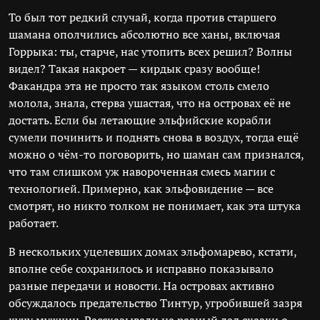
То был тот редкий случай, когда против старшего
шамана ополчились абсолютно все ханы, включая
Горрыка: ты, старче, нас утопить всех решил? Волны
видел? Такая накроет — кирдык сразу вообще!
Факандра эта не просто так языком столь смело
молола, знала, стерва ушастая, что на островах её не
достать. Если бы летающие эльфийские корабли
сумели починить и поднять снова в воздух, тогда ещё
можно о чём-то поговорить, но шаман сам признался,
что там слишком уж навороченная смесь магии с
технологией. Примерно, как эльфовидение — все
смотрят, но никто толком не понимает, как эта штука
работает.
В нескольких уцелевших домах эльфомарево, кстати,
вполне себе сохранилось и исправно показывало
разные передачи и новости. На островах активно
обсуждалось предательство Тинтур, угробившей зазря