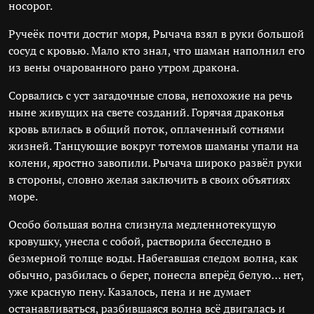
носорог.
Ручеёк почти достиг моря, Рычача взял в руки большой
сосуд с кровью. Мало кто знал, что шаман наполнил его
из вены очарованного рано утром дракона.
Сорвались с уст загадочные слова, непохожие на речь
ныне живущих на свете созданий. Горячая драконья
кровь влилась в общий поток, оплаченный сотнями
жизней. Танцующие вокруг тотемов шаманы упали на
колени, яростно завопили. Рычача широко развёл руки
в стороны, словно желая заключить в своих объятиях
море.
Особо большая волна слизнула медленнотекущую
кровушку, унесла с собой, растворила бесследно в
безмерной толще воды. Набегавшая следом волна, как
обычно, разбилась о берег, понесла вперёд белую… нет,
уже красную пену. Казалось, пена и не думает
останавливаться, разбившаяся волна всё двигалась и