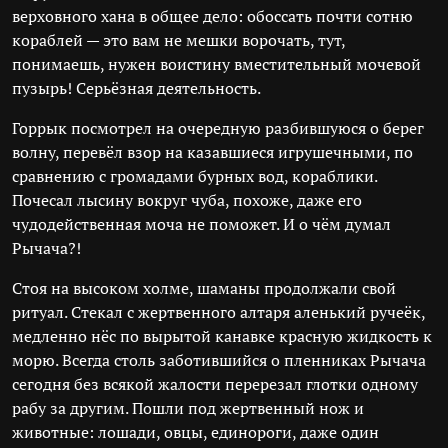
верховного хана в общее дело: обоссать почти сотню
кораблей — это вам не мешки ворочать, тут,
понимаешь, нужен воистину вместительный мочевой
пузырь! Серьёзная деятельность.
Горрык посмотрел на очередную разбившуюся о берег
волну, перевёл взор на казавшиеся игрушечными, по
сравнению с громадами бурных вод, кораблики.
Почесал лысину вокруг чуба, похоже, даже его
чудодейственная моча не поможет. И о чём думал
Рычача?!
Стоя на высоком холме, шаманы продолжали свой
ритуал. Стекал с жертвенного алтаря аленький ручеёк,
медленно нёс по вырытой канавке красную жидкость к
морю. Всегда столь заботившийся о пленниках Рычача
сегодня без всякой жалости перерезал глотки одному
рабу за другим. Пошли под жертвенный нож и
животные: лошади, овцы, единороги, даже один