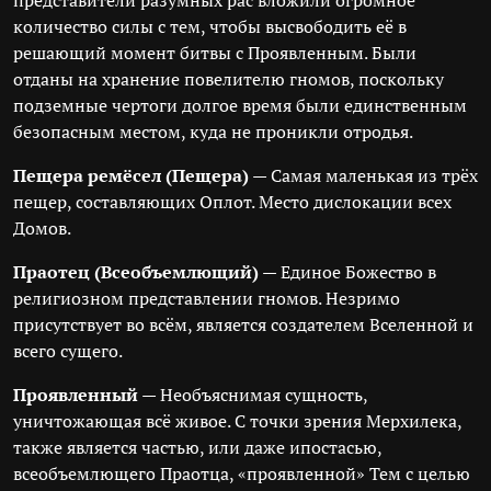
представители разумных рас вложили огромное
количество силы с тем, чтобы высвободить её в
решающий момент битвы с Проявленным. Были
отданы на хранение повелителю гномов, поскольку
подземные чертоги долгое время были единственным
безопасным местом, куда не проникли отродья.
Пещера ремёсел (Пещера)
— Самая маленькая из трёх
пещер, составляющих Оплот. Место дислокации всех
Домов.
Праотец (Всеобъемлющий)
— Единое Божество в
религиозном представлении гномов. Незримо
присутствует во всём, является создателем Вселенной и
всего сущего.
Проявленный
— Необъяснимая сущность,
уничтожающая всё живое. С точки зрения Мерхилека,
также является частью, или даже ипостасью,
всеобъемлющего Праотца, «проявленной» Тем с целью