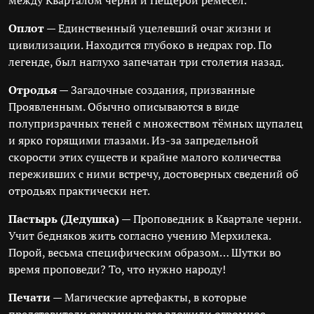
между Кварталом черни и Пещерой ремёсел.
Оплот
— Единственный уцелевший очаг жизни и
цивилизации. Находится глубоко в недрах гор. По
легенде, был наглухо запечатан три столетия назад.
Отродья
— Загадочные создания, призванные
Проявленным. Обычно описываются в виде
полупризрачных теней с множеством тёмных щупалец
и ярко горящими глазами. Из-за запредельной
скорости этих существ и крайне малого количества
переживших с ними встречу, достоверных сведений об
отродьях практически нет.
Пастырь (Дедушка)
— Проповедник в Квартале черни.
Учит бедняков жить согласно учению Мерхилека.
Порой, весьма специфическим образом… Шутки во
время проповеди? То, что нужно народу!
Печати
— Магические артефакты, в которые