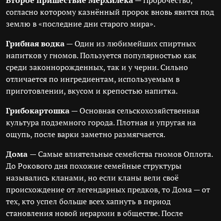
Второе пришествие Мерхилека
— Пророчество,
согласно которому казнённый пророк вновь явится под
землю в «последние дни старого мира».
Грибная водка
— Один из любимейших спиртных
напитков у гномов. Пользуется популярностью как
среди законнорожденных, так и у черни. Сильно
отличается по ингредиентам, используемым в
приготовлении, вкусом и крепостью напитка.
Грибокартошка
— Основная сельскохозяйственная
культура подземного города. Плотная и упругая на
ощупь, после варки заметно размягчается.
Дома
— Самые влиятельные семейства гномов Оплота.
До Рокового дня похожие семейные структуры
назывались кланами, но если кланы вели своё
происхождение от легендарных предков, то Дома — от
тех, кто успел больше всех хапнуть в период
становления новой иерархии в обществе. После