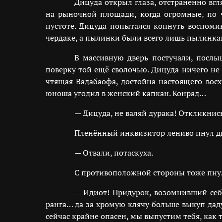
Дицуда открыл глаза, отстранённо вг
на рыночной площади, когда огромные, по
пустоте. Дицуда попытался копнуть воспоми
чердаке, а пылинки были всего лишь пылинками
В массивную дверь постучали, послы
поверку той ещё сволочью. Дицуда ничего не 
чтящая Вадабаофа, достойна настоящего восх
юноша угодил в женский капкан. Конрад…
— Дицуда, не валяй дурака! Откликнис
Пленённый инквизитор лениво пнул две
— Отвали, потаскуха.
С противоположной стороны тоже пнул
— Идиот! Придурок, возомнивший себ
ранга… да за хромую клячу больше выкуп даду
сейчас крайне опасен, мы выпустим тебя, как т