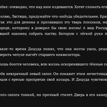
ке: очевидно, что над ним издеваются. Хотят сломить его
моляю, Лястяша, придумайте что-нибудь убедительнее. Кр
 так это для демона и призвавших эту тварь психиков, но
ороде, которому я доверил бы свою жизнь! А ваш Рисх
вший наконец собрать паству. Которую с лёгкой руки 
какое-то время Дицуда понял, что она молча ушла, ре
ерить чепухе насчёт старшего инквизитора.
лишь боится человека, всю жизнь искоренявшего тёмные си
себя невзрачный левый сапог. Он покажет этим нечестивц
цов с ересью припрятан свой козырь. И Дицуда чувствова
ого сапога тонкий, но прочный стилет. Дверь в его каме