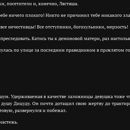
и, посетители и, конечно, Лястяша.
тебе ничего плохого! Никто не причинил тебе никакого зла
все нечестивцы! Все отступники, богохульники, мерзость!
преследовать. Катись ты к демоновой матери, раз настольк
улась по улице за последним праведником в пр
о
клятом го
ум. Удерживаемая в качестве заложницы девушка тоже что
е душу Дицуду. Он почти дотащил свою жертву до трактир
овую, развернулся и побежал.
настежь.