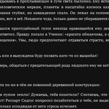
лядываясь в проплывающие в луче света пылинки. Ему всп
 человеческим меркам, планеты в масштабах космоса к
нания глубже, но наваждение спало. Он лежал на солом
, вот и всё. Никакого чуда, только давно не убиравшееся 
шался приглушённый голос некогда нравившейся ему де
ответил. Правду писали в Учении: «красота обманчива, а 
ищения». Увы, люди предпочитают отдаваться страсти, 
ь или я вынуждена буду позвать кого-то из вышибал!
рь, общаться с предательницей рода людского ему не хот
и по ни в чём не повинной деревянной конструкции:
я пупом земли! Думаешь, тебя похитили? Считаешь, что
т! Рисхарт Сидсус попросил позаботиться о тебе, он выд
олько исходящая от него угроза исчезнет.