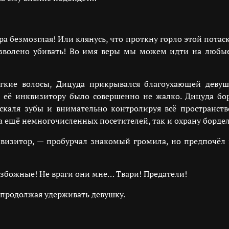
а безмозглая! Или клянусь, что проткну горло этой потаск
озволено убивать! Во имя веры мы можем идти на любые
гкие волосы, Дицуда прикрывался благоухающей деву
 её инквизитору было совершенно не жалко. Дицуда боре
каля зубы и внимательно контролируя всё пространство
 ещё немногочисленных посетителей, так и охрану бордел
квизитор, — пробурчал знакомый громила, но предпочёл
безбожные! Не враги они мне… Твари! Предатели!
, продолжая удерживать девушку.