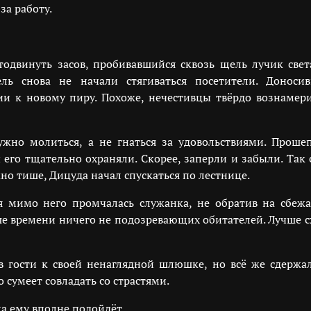
за работу.
тодвинуть засов, пробивавшийся сквозь щель лучик свет
ель снова не начали стягиваться посетители. Доноси
ии к новому пиру. Похоже, нечестивцы твёрдо вознамер
жно молиться, а не гнаться за удовольствиями. Прошеп
его тщательно охраняли. Скорее, заперли и забыли. Так с
но тише, Дицуда начал спускаться по лестнице.
я мимо него промчалась служанка, не обратив на сбеж
ьше времени ничего не подозревающих обитателей. Лучше с
 гости к своей ненаглядной шлюшке, но всё же сдержа
 сумеет совладать со страстями.
ка ему вполне подойдёт…