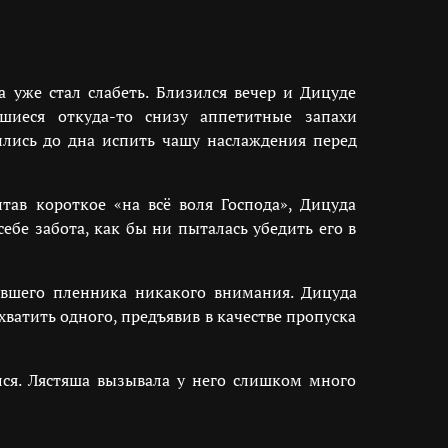
а уже стал слабеть. Близился вечер и Дицуде
вшиеся откуда-то снизу аппетитные запахи
ились до дна испить чашу наслаждения перед
тав короткое «на всё воля Господа», Дицуда
ебе забота, как бы ни пыталась убедить его в
авшего пленника никакого внимания. Дицуда
хватить одного, предъявив в качестве пропуска
лся. Лястяша вызывала у него слишком много