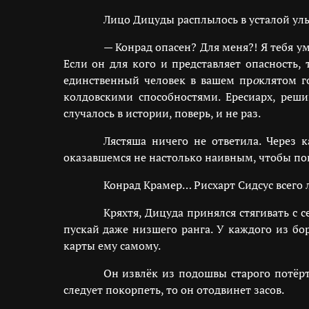
Лицо Дицуды расплылось в усталой улыб
— Конрад опасен? Для меня?! Я тебя у
Если он для кого и представляет опасность,
единственный человек в вашем пр
о
клятом г
колдовскими способностями. Ересиарх, реши
случалось в истории, поверь, и не раз.
Лястяша ничего не ответила. Через 
оказавшемся не настолько наивным, чтобы пов
Конрад Крамер… Рисхарт Сидсус всего 
Кряхтя, Дицуда принялся стягивать с 
пускай даже низшего ранга. У каждого из бор
карты ему самому.
Он извлёк из подошвы старого потёрт
следует покорпеть, то он отодвинет засов.