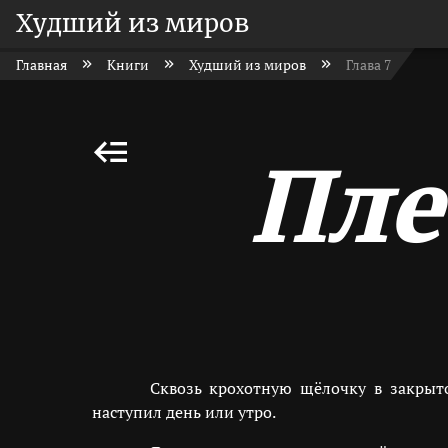
Худший из миров
Главная
Книги
Худший из миров
Глава 7
Пле
Сквозь крохотную щёлочку в закрыто
наступил день или утро.