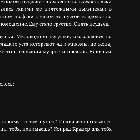
омнилось недавнее прозрение во время пляски
азались такими же ничтожными пылинками в
енном тюфяке в какой-то пустой кладовке на
помещение. Ему стало грустно. Опять неудача.
вушки. Миловидной девушки, оказавшейся на
сладкие уста исторгают яд и миазмы, но жена,
вместо следования мудрости предков. Наивный
елось:
 ты кому-то там нужен? Инквизитор седьмого
елил тебя, понимаешь? Конрад Крамер для тебя