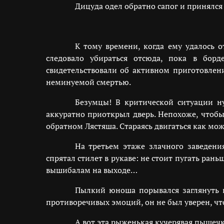
Дицуда одел обратно сапог и принялся 
К тому времени, когда ему удалось о
следовало убираться отсюда, пока в борд
свидетельствовали об активном приготовлен
неминуемой смертью.
Безумцы! В критической ситуации ну
аккуратно приоткрыл дверь. Непохоже, чтобы 
обратном Лястяша. Стараясь двигаться как мож
На третьем этаже злачного заведени
спрятал стилет в рукаве: не стоит пугать ран
вышибалам на выходе…
Пылкий юноша порывался заглянуть в
противоречивых эмоций, он не был уверен, что
А вот эта рыженькая кучерявая пышеч