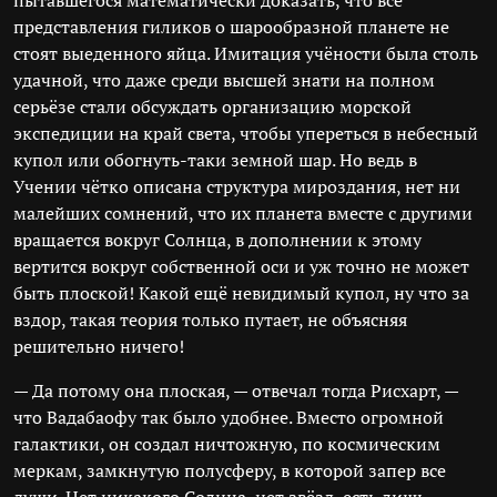
пытавшегося математически доказать, что все
представления гиликов о шарообразной планете не
стоят выеденного яйца. Имитация учёности была столь
удачной, что даже среди высшей знати на полном
серьёзе стали обсуждать организацию морской
экспедиции на край света, чтобы упереться в небесный
купол или обогнуть-таки земной шар. Но ведь в
Учении чётко описана структура мироздания, нет ни
малейших сомнений, что их планета вместе с другими
вращается вокруг Солнца, в дополнении к этому
вертится вокруг собственной оси и уж точно не может
быть плоской! Какой ещё невидимый купол, ну что за
вздор, такая теория только путает, не объясняя
решительно ничего!
— Да потому она плоская, — отвечал тогда Рисхарт, —
что Вадабаофу так было удобнее. Вместо огромной
галактики, он создал ничтожную, по космическим
меркам, замкнутую полусферу, в которой запер все