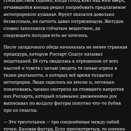
сумасшествия. Однако, когда голод взял над ним вверх,
отчаявшийся юноша решил попробовать предлагаемое
антипророком кушанье. Фрукт оказался довольно
безвкусным, но сытость давал потрясающую. Желудок
словно заполнялся губчатым веществом, до
следующего полудня есть не хотелось.
После загадочного обеда начиналась не менее странная
процедура, которую Рисхарт Сидсус называл
медитацией. Её суть сводилась к отрешению от всех
мыслей и чувств с целью увидеть те самые огрехи в
ткани реальности, о которых всё время талдычил
антипророк. Люди садились на землю и, легонько
покачиваясь, часами смотрели на стоявшего напротив
них Рисхарта, который плавными движениями рук
выписывал по воздуху фигуры попутно что-то бубня
про их смыслы.
— Это треугольник — три соединённые между собой
точки. Базовая фигура. Если присмотреться, то именно