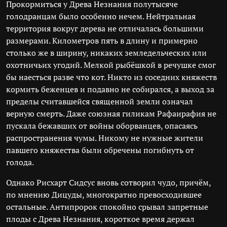
Прокормиться у Древа Незнания полутысяче
голодранцам было особенно нечем. Нейтральная
территория вокруг дерева не отличалась большими
размерами. Километров пять в длину и примерно
столько же в ширину, никаких земледельческих или
охотничьих угодий. Мелкой рыбёшкой в речушке смог
бы наесться разве что кот. Никто из соседних княжеств
кормить беженцев и подавно не собирался, а выход за
пределы считавшейся священной земли означал
верную смерть. Даже союзная гиликам Рафаирафия не
пускала бежавших от войны оборванцев, опасаясь
распространения чумы. Никому не нужные жители
павшего княжества были обречены погибнуть от
голода.
Однако Рисхарт Сидсус вновь сотворил чудо, причём,
по мнению Дицуды, многократно превосходившее
остальные. Антипророк спокойно срывал запретные
плоды с Древа Незнания, короткое время держал