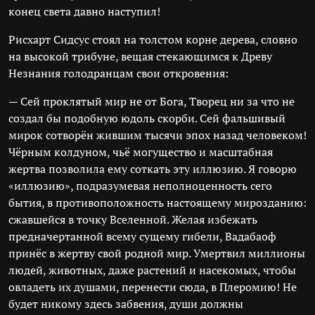
конец света давно наступил!
Рисхарт Сидсус стоял на толстом корне дерева, словно
на высокой трибуне, вещая стекающимся к Древу
Незнания голодранцам свои откровения:
— Сей проклятый мир не от Бога, Творец ни за что не
создал бы подобную юдоль скорби. Сей фальшивый
мирок сотворён жившим тысячи эпох назад человеком!
Чёрным колдуном, чьё могущество и масштабная
жертва позволила ему соткать эту иллюзию. Я говорю
«иллюзию», подразумевая неполноценность сего
бытия, в противоположность настоящему мирозданию:
сжавшейся в точку Вселенной. Желая избежать
предначертанной всему сущему гибели, Вадабаоф
принёс в жертву свой родной мир. Умертвил миллионы
людей, животных, даже растений и насекомых, чтобы
овладеть их душами, перенести сюда, в Плеромию! Не
будет никому здесь забвения, души должны