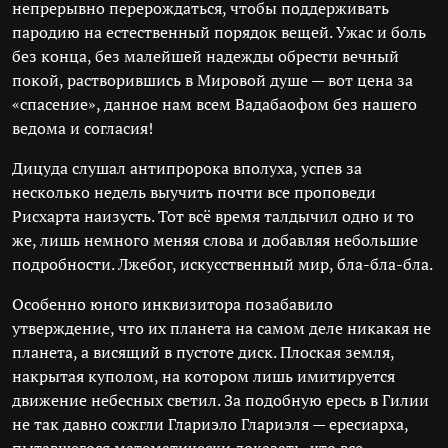
непрерывно перерождаться, чтобы поддерживать
пародию на естественный порядок вещей. Ужас и боль
без конца, без малейшей надежды обрести вечный
покой, растворившись в Мировой душе — вот цена за
«спасение», данное нам всем Вадабаофом без нашего
ведома и согласия!
Дицуда слушал антипророка вполуха, успев за
несколько недель выучить почти все проповеди
Рисхарта наизусть. Тот всё время талдычил одно и то
же, лишь немного меняя слова и добавляя небольшие
подробности. Лжебог, искусственный мир, бла-бла-бла.
Особенно юного инквизитора позабавило
утверждение, что их планета на самом деле никакая не
планета, а висящий в пустоте диск. Плоская земля,
накрытая куполом, на котором лишь имитируется
движение небесных светил. За подобную ересь в Гилии
не так давно сожгли Глариэло Глариэля — ересиарха,