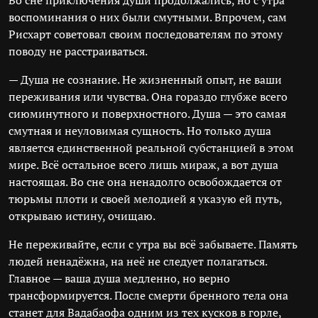
Во сне приключения души продолжались, но с утра
воспоминания о них были смутными. Впрочем, сам
Рисхарт советовал своим последователям по этому
поводу не расстраиваться.
— Душа не сознание. Не жизненный опыт, не ваши
переживания или чувства. Она гораздо глубже всего
сиюминутного и поверхностного. Душа — это самая
смутная и неуловимая сущность. Но только душа
является единственной реальной субстанцией в этом
мире. Всё остальное всего лишь мираж, а вот душа
настоящая. Во сне она ненадолго освобождается от
тюрьмы плоти и своей мелодией я указую ей путь,
открываю истину, очищаю.
Не переживайте, если с утра вы всё забываете. Память
людей ненадёжна, на неё не следует полагаться.
Главное — ваша душа медленно, но верно
трансформируется. После смерти бренного тела она
станет для Вадабаофа одним из тех кусков в горле,