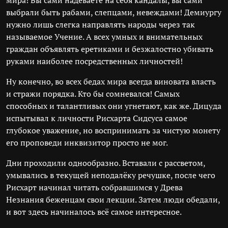
мира! Вы сами надеваете на себя кандалы, вы сами
выбрали быть рабами, слепцами, невеждами! Демиургу
нужно лишь слегка направлять народы через так
называемое Учение. А всех умных и внимательных
граждан объявлять еретиками и безжалостно убивать
руками наиболее посредственных личностей!
Ну конечно, во всех бедах мира всегда виновата власть
и стражи порядка. Кто бы сомневался! Самых
способных и талантливых они угнетают, как же. Дицуда
испытывал к личности Рисхарта Сидсуса самое
глубокое уважение, но воспринимать за чистую монету
его проповеди инквизитор просто не мог.
Дни проходили однообразно. Вставали с рассветом,
умывались в текущей неподалёку речушке, после чего
Рисхарт начинал читать собравшимся у Древа
Незнания беженцам свои лекции. Затем люди обедали,
и вот здесь начиналось всё самое интересное.