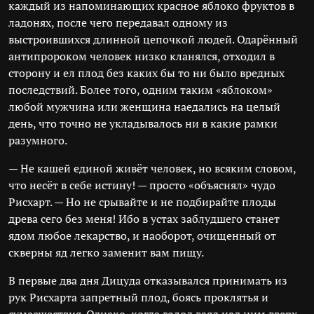
каждый из напоминающих красное яблоко фруктов в
ладонях, после чего передавал одному из
выстроившихся длинной цепочкой людей. Одарённый
антипророком человек низко кланялся, отходил в
сторону и ел плод без каких бы то ни было вредных
последствий. Более того, одним таким «яблоком»
любой мужчина или женщина наедались на целый
день, что точно не укладывалось ни в какие рамки
разумного.
— Не кашей единой живёт человек, но всяким словом,
что несёт в себе истину! — просто «объяснял» чудо
Рисхарт. — Но не срывайте и не подбирайте плоды
древа сего без меня! Ибо в устах заблудшего станет
ядом любое лекарство, и наоборот, очищенный от
скверны яд легко заменит вам пищу.
В первые два дня Дицуда отказывался принимать из
рук Рисхарта запретный плод, боясь проклятья и