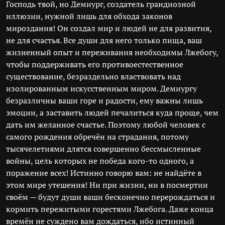
Господь твой, но Демиург, создатель грандиозной
иллюзии, нужной лишь для обхода законов
мироздания! Он создал мир и людей не для развития,
не для счастья. Все души для него только пища, ваш
жизненный опыт и переживания необходимы Лжебогу,
чтобы поддерживать его противоестественное
существование, безраздельно властвовать над
изолированным искусственным миром. Демиургу
безразличны ваши горе и радости, ему важны лишь
эмоции, а заставить людей печалиться куда проще, чем
дать им желанное счастье. Поэтому любой человек с
самого рождения обречён на страдания, потому
тысячелетиями длятся совершенно бессмысленные
войны, цель которых не победа кого-то одного, а
поражение всех! Истинно говорю вам: не найдёте в
этом мире утешения! Ни при жизни, ни в посмертии
своём — будут души ваши бесконечно перерождаться и
кормить пережитыми горестями Лжебога. Даже конца
времён не суждено вам дождаться, ибо истинный