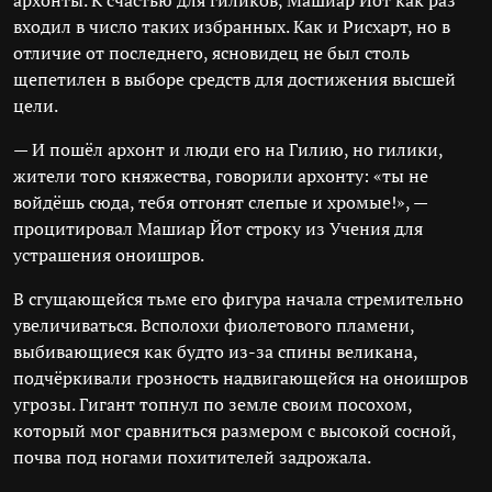
архонты. К счастью для гиликов, Машиар Йот как раз
входил в число таких избранных. Как и Рисхарт, но в
отличие от последнего, ясновидец не был столь
щепетилен в выборе средств для достижения высшей
цели.
— И пошёл архонт и люди его на Гилию, но гилики,
жители того княжества, говорили архонту: «ты не
войдёшь сюда, тебя отгонят слепые и хромые!», —
процитировал Машиар Йот строку из Учения для
устрашения оноишров.
В сгущающейся тьме его фигура начала стремительно
увеличиваться. Всполохи фиолетового пламени,
выбивающиеся как будто из-за спины великана,
подчёркивали грозность надвигающейся на оноишров
угрозы. Гигант топнул по земле своим посохом,
который мог сравниться размером с высокой сосной,
почва под ногами похитителей задрожала.