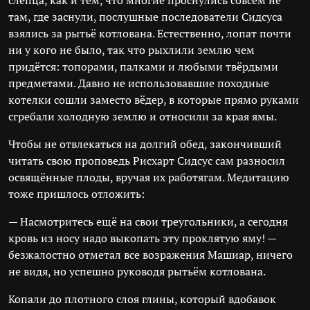
слепца, как и тем, что многие проснулись совсем не
там, где заснули, послушные последователи Сидсуса
взялись за рытьё котлована. Естественно, лопат почти
ни у кого не было, так что рыхлили землю чем
придётся: топорами, палками и любыми твёрдыми
предметами. Давно не использовавшие походные
котелки сошли заместо вёдер, в которые прямо руками
сгребали холодную землю и относили за края ямы.
Чтобы не отвлекаться на долгий обед, закончивший
читать свою проповедь Рисхарт Сидсус сам разносил
освящённые плоды, вручая их работягам. Медитацию
тоже пришлось отложить:
— Насмотритесь ещё на свои треугольники, а сегодня
кровь из носу надо выкопать эту проклятую яму! —
безжалостно отметал все возражения Машиар, ничего
не видя, но успешно руководя рытьём котлована.
Копали до плотного слоя глины, который вдобавок