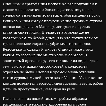
Оноишры и ератофанцы несколько раз подходили к
спящим на достаточно близкое расстояние, но как
только они начинали возиться, чтобы расцепить руки
гиликов, к ним сразу с преувеличенно громким стуком
посоха направлялся Машиар, исторгая из пустых
глазниц синее пламя. В темноте это зрелище не
казалось чем-то безобидным, так что похитители от
греха подальше старались убраться от ясновидца.
Белоснежная одежда Рисхарта Сидсуса тоже сияла
каким-то совершенно мистическим образом, а
золотистый ореол вокруг его головы стал виден даже
тем, у кого никаких способностей к колдовству
отродясь не было. Слепой и хромой вновь отгоняли
сотни суровых мужей почти как в Учении. Увы, в конце
концов повелители ератофанцев заставили своих рабов
идти на преступление, невзирая на риск.
Пальцы спящих людей самым грубым образом
расцеплялись, несколько здоровенных парней