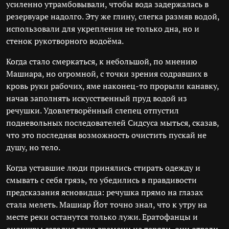
усиленно утрамбовывали, чтобы вода задержалась в
резервуаре надолго. Эту же глину, слегка размяв водой,
использовали для укрепления не только дна, но и
стенок рукотворного водоёма.
Когда стало смеркаться, к небольшой, по мнению
Машиара, но огромной, с точки зрения содравших в
кровь руки рабочих, яме наконец-то прорыли канавку,
начав заполнять искусственный пруд водой из
речушки. Удовлетворённый слепец отпустил
подневольных последователей Сидсуса мыться, сказав,
что это последняя возможность очистить пускай не
душу, но тело.
Когда уставшие люди принялись стирать одежду и
смывать с себя грязь, то убедились в правдивости
предсказания ясновидца: речушка прямо на глазах
стала мелеть. Машиар Йот точно знал, что к утру на
месте реки останутся только лужи. Ератофанцы и