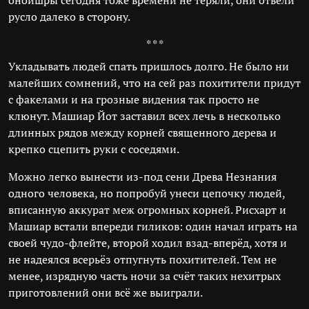
оноишры сегодня тоже времени не теряли, они отвели
русло далеко в сторону.
* * *
Укладывать людей спать пришлось долго. Не было ни
малейших сомнений, что на сей раз похитители придут
с факелами и на грозные видения так просто не
клюнут. Машиар Йот заставил всех лечь в несколько
длинных рядов между корней священного дерева и
крепко сцепить руки с соседями.
Можно легко вынести из-под сени Древа Незнания
одного человека, но попробуй унеси цепочку людей,
вписанную аккурат меж огромных корней. Рисхарт и
Машиар встали впереди гиликов: один начал играть на
своей чудо-флейте, второй ходил взад-вперёд, хотя и
не надеялся всерьёз отпугнуть похитителей. Тем не
менее, изрядную часть ночи за счёт таких нехитрых
приготовлений они всё же выиграли.