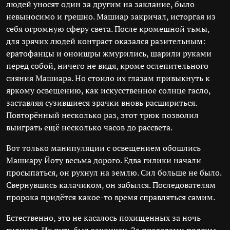
людей уносят один за другим на заклание, было
невыносимо и грешно. Машиар закричал, исторгая из
себя огромную сферу света. После кромешной тьмы,
для зрячих людей контраст оказался разительным:
ератофанцы и оноишры жмурились, шарили руками
перед собой, ничего не видя, кроме ослепительного
сияния Машиара. Но стоило их глазам привыкнуть к
яркому освещению, как искусственное солнце гасло,
заставляя сузившиеся зрачки вновь расшириться.
Повторённый несколько раз, этот трюк позволил
выиграть ещё несколько часов до рассвета.
Вот только манипуляции с освещением обошлись
Машиару Йоту весьма дорого. Едва гилики начали
просыпаться, он рухнул на землю. Сил больше не было.
Свернувшись калачиком, он забылся. Последователям
пророка придётся какое-то время справляться самим.
Естественно, это не касалось похищенных за ночь