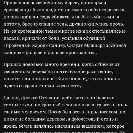
Пришедшие к священному дереву оноишры и
ератофанцы были людьми не самого робкого десятка,
но они пришли сюда убивать, а не быть убитыми, а
потому, бросив спящие тела, дружно кинулись прочь.
Из-за кромешной тьмы многие из них спотыкались и
падали, кричали от боли, усиливая обуявший
«праведный народ» панику. Силуэт Машиара заслонял
собой всё больше и больше пространства.
Прошло довольно много времени, когда отбежав от
священного дерева на почтительное расстояние,
похитители пришли в себя и поняли, что их органы
чувств сыграли с ними злую шутку.
Да, над Древом Отчаяния действительно нависли
тёмные тучи, но грозный великан оказался всего лишь
слепым человеком. Посох был всего лишь посохом, но
никак не большим деревом, а фиолетовый огонь и
дрожь земли являлись насланным видением, которое