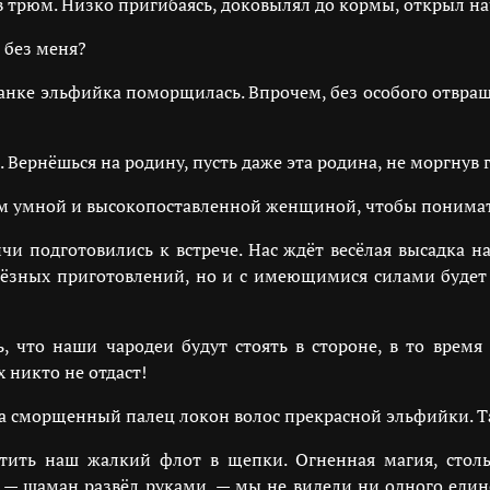
 в трюм. Низко пригибаясь, доковылял до кормы, открыл 
ь без меня?
анке эльфийка поморщилась. Впрочем, без особого отвраще
Вернёшься на родину, пусть даже эта родина, не моргнув гл
 умной и высокопоставленной женщиной, чтобы понимать
чи подготовились к встрече. Нас ждёт весёлая высадка на
ёзных приготовлений, но и с имеющимися силами будет н
, что наши чародеи будут стоять в стороне, в то врем
 никто не отдаст!
на сморщенный палец локон волос прекрасной эльфийки. Т
тить наш жалкий флот в щепки. Огненная магия, стол
, — шаман развёл руками, — мы не видели ни одного еди