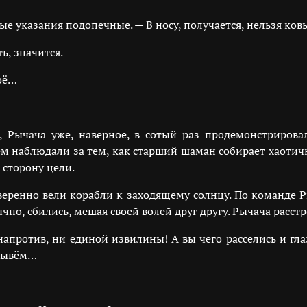
ые указания подопечные. — В носу, получается, нельзя ков
ь, значится.
моё…
 Рычача уже, наверное, в сотый раз продемонстрирова
м наблюдали за тем, как старший шаман собирает хаотич
 сторону цели.
уверенно вели корабли к заходящему солнцу. По команде
чно, сбились, мешая своей волей друг другу. Рычача расст
напротив, ни единой извилины! А вы чего расселись и гл
плывём…