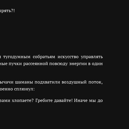
ырять?!
л тугодумным собратьям искусство управлять
ные пучки рассеянной повсюду энергии в один
 Рычачи шаманы подхватили воздушный поток,
роенно сплюнул:
азами хлопаете? Гребите давайте! Иначе мы до