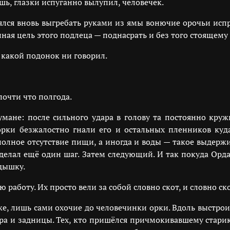
Ишь, глазки испуганно вылупил, человечек.
нялся вновь выгребать руками из ямы вонючие орочьи испр
нная цель этого подлеца — поднасрать и без того стоящему 
 какой подонок ни говорил.
очти что полгода.
умане: после сильного удара в голову та постоянно кружи
 орки безжалостно гнали его и остальных пленников куд
олное отсутствие пищи, а иногда и воды — такое выдер
лал ещё один шаг. Затем следующий. И так покуда Орда
дышку.
работу. Их просто вели за собой словно скот, и словно ск
же, лишь сами охочие до человечинки орки. Вдоль выстрои
дра и задницы. Тех, кто пришёлся причмокивавшему старик