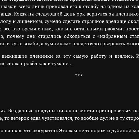
 шаман всего лишь приковал его к столбу на одном из холм
да. Когда на следующий день орк вернулся за пленнико
 голоду и лишениям, сумело сделать страшное зрелище ок
то всё это время с ним, как и с остальными рабами, пр
а, почему они старались обходиться с «избранным ст
ли хуже зомби, а «умникам» предстояло совершить мног
, выжившие пленники за эту самую работу и взялись. 
ис снова провёл как в тумане…
* * *
ых. Бездарные колдуны никак не могли приноровиться н
то ветерок едва чувствовался, то вообще дул не в ту сторо
но направлять аккуратно. Это вам не топором и дубиной ма