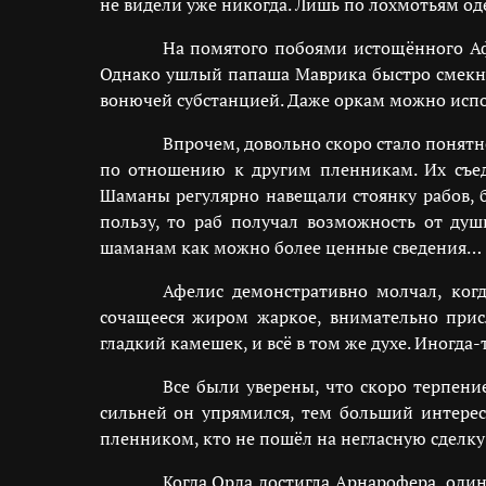
не видели уже никогда. Лишь по лохмотьям о
На помятого побоями истощённого Афе
Однако ушлый папаша Маврика быстро смекнул
вонючей субстанцией. Даже оркам можно испорт
Впрочем, довольно скоро стало понятн
по отношению к другим пленникам. Их съед
Шаманы регулярно навещали стоянку рабов, б
пользу, то раб получал возможность от душ
шаманам как можно более ценные сведения…
Афелис демонстративно молчал, когд
сочащееся жиром жаркое, внимательно присл
гладкий камешек, и всё в том же духе. Иногда-
Все были уверены, что скоро терпени
сильней он упрямился, тем больший интерес
пленником, кто не пошёл на негласную сделку
Когда Орда достигла Арнарофера, оди