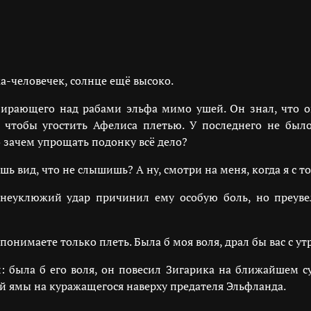
а-человечек, солнце ещё высоко.
ирающего над рабами эльфа мимо ушей. Он знал, что ог
, чтобы угостить Афелиса плетью. У последнего не был
 зачем упрощать подонку всё дело?
ь вид, что не слышишь? А ну, смотри на меня, когда я с т
 неуклюжий удар причинил ему особую боль, но преуве
онимаете только плеть. Была б моя воля, драл бы вас с ут
ыла б его воля, он повесил Зигарика на ближайшем сук
й ямы на куражащегося наверху предателя Эльфланда.