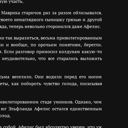
ую участь.
 Маврика старичок раз за разом облизывался.
своего ненаглядного сынишку грязью и другой
вда, теперь невольно сторонился даже Афелис.
жно так выразиться, весьма привилегированным
и и вообще, по орочьим понятиям, берегли.
м. Если разговор приносил колдунам какую-то
 неудивительно, что все старались выложить
сьма веселило. Они водили перед его носом
ты, как побороть чувство голода, посасывая
ривилегированном стаде умников. Однако, чем
а юг Эльфланда Афелис остался единственным
олод.
 собой. Афелис был абсолютно уверен, что уж