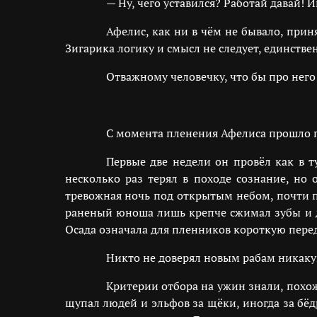
— Ну, чего уставился? Работай давай! 
Афелис, как ни в чём не бывало, при
Зигарика логику и смысл не следует, единстве
Отважному человечку, что бы про него
С момента пленения Афелиса прошло п
Первые две недели он провёл как в т
несколько раз терял в походе сознание, но
тревожная ночь под открытым небом, почти п
раненый юноша лишь крепче сжимал зубы и де
Осада означала для пленников короткую пере
Никто не доверял новым рабам никакую 
Критерии отбора на ужин знали, похо
щупал людей и эльфов за щёки, иногда за бё