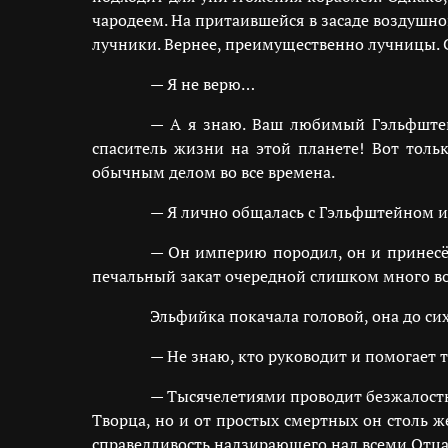
чародеем. На притаившейся в засаде воздушн
лучники. Вернее, преимущественно лучницы. С 
— Я не верю…
— А я знаю. Ваш любимый Гэльфштейн 
спаситель жизни на этой планете! Вот тольк
обычным делом во все времена.
— Я лично общалась с Гэльфштейном и
— Он империю породил, он и принесёт
печальный закат очередной слишком много во
Эльфийка покачала головой, она до си
— Не знаю, кто руководит и помогает 
— Тысячелетиями проводит безжалостн
Творца, но и от простых смертных он столь же
справедливость надзирающего над всеми Отц