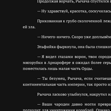
Продолжая ворчать, Рычача спустился
— Ну здравствуй, красотка, соскучилас
Прикованная к грубо сколоченной леж
ей зла.
— Ничего-ничего. Скоро уже доплывём. 
Эльфийка фыркнула, она была слишком
— Я видел глазами ворон, твои сороди
мясорубки в Арнарофере я ожидал более серь
поместилась лишь малая часть Орды.
— Ты безумец, Рычача, если считаешь
континентальная часть империи, так просто их
Рычача ласково улыбнулся, накрутил 
— Ваши чародеи давно могли превра
подходит для уничтожения кораблей. Однако