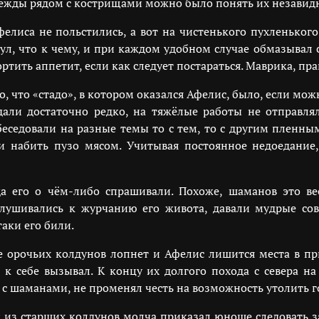
дежды рядом с кострищами можно было понять их незавидн
лиса не польстились, а вот на чистенького пухленького
, что к чему, и при каждом удобном случае обмазывал 
ить аппетит, если как следует постараться. Маврика, пра
о, что «стадо», в котором оказался Афелис, было, если мо
али достаточно редко, на тяжёлые работы не отправлял
еседовали на разные темы то с тем, то с другим пленны
и набить пузо мясом. Учитывая постоянное недоедание,
а его о чём-либо спрашивали. Похоже, шаманов это ве
ушивались к журчанию его живота, давали мудрые сове
таки его били.
е орочьих колдунов лопнет и Афелис лишится места в п
 к себе вызывал. К концу их долгого похода с севера н
 с шаманами, не променял честь на возможность утолить г
н из старших колдунов молча приказал юноше следовать за