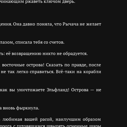
начинающим ржаветь ключом дверь.
ния. Она давно поняла, что Рычача не желает
азом, списала тебя со счетов.
: её возвращению никто не обрадуется.
 восточные острова! Сказать по правде, после
е так легко справиться. Всё-таки на корабли
я как вы уничтожаете Эльфланд! Острова — не
а вновь фыркнула.
ь любимая вашей расой, наилучшим образом
норога с готовящимся швырять огненные шары