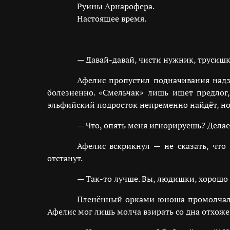
Руины Арнарофера.
Настоящее время.
— Давай-давай, чисти нужник, трусишк
Афелис пропустил подначивания надз
болезненно. «Смельчак» лишь ищет предлог
эльфийский подросток непременно найдёт, но
— Что, опять меня игнорируешь? Делаеш
Афелис вскрикнул — не сказать, что
отстанут.
— Так-то лучше. Вы, людишки, хорошо п
Пленённый орками юноша промолчал: б
Афелис мог лишь молча взирать со дна отхоже