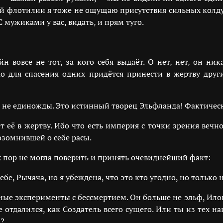
ой флотилии я тоже не ощущаю присутствия сильных колду
мужиками у вас, видать, и прям туго.
вовсе не тот, за кого себя выдаёт. О нет, нет, он ни
о для спасения одних придётся принести в жертву други
 не единожды. Это истинный творец Эльфланда! Фактичес
 её в жертву. Ибо что есть империя с точки зрения веч
зомнившей о себе расы.
х пор не могла поверить и принять очевиднейший факт:
тебе, Рычача, но я убеждена, что это кто угодно, но толь
ые эксперименты с бессмертием. Он больше не эльф, Илона
 отдалился, как Создатель всего сущего. Или ты из тех н
а?