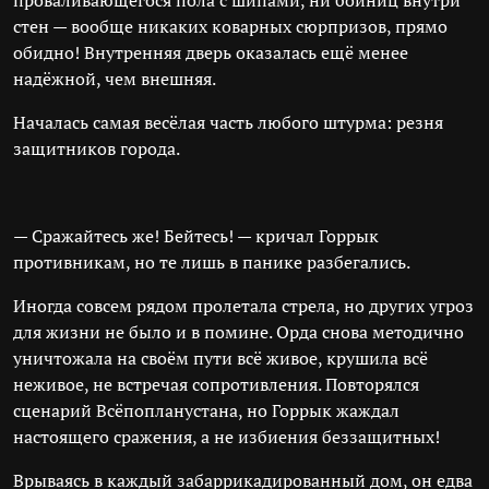
проваливающегося пола с шипами, ни бойниц внутри
стен — вообще никаких коварных сюрпризов, прямо
обидно! Внутренняя дверь оказалась ещё менее
надёжной, чем внешняя.
Началась самая весёлая часть любого штурма: резня
защитников города.
— Сражайтесь же! Бейтесь! — кричал Горрык
противникам, но те лишь в панике разбегались.
Иногда совсем рядом пролетала стрела, но других угроз
для жизни не было и в помине. Орда снова методично
уничтожала на своём пути всё живое, крушила всё
неживое, не встречая сопротивления. Повторялся
сценарий Всёпопланустана, но Горрык жаждал
настоящего сражения, а не избиения беззащитных!
Врываясь в каждый забаррикадированный дом, он едва