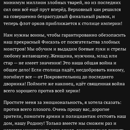
минимум миллион злобных тварей, но из последних
сил они всё ещё прут вперёд. Верховный хан решился
на совершенно безрассудный финальный рывок, и
теперь флот орков приближается к столице империи!
Нам нужны воины, чтобы гарантированно обезопасить
наш прекрасный Фисаэль от посягательства злобных
монстров! Мы обучим и выдадим боевые луки и стрелы
любому желающему. Женщина, мужчина, млад или
стар — не имеет значения! Это наша общая война и
общее дело! Если столица падёт, несдобровать никому,
погибнут все — от Покровительниц до последнего
дворника! Поймите же наконец, идёт священная война
всего хорошего против всей херни!
Простите меня за эмоциональность, я хотела сказать:
против всего плохого. Очень прошу вас, дорогие
зрители, помогите армии и полициантам отстоять наш
дом, нашу Родину! Только вместе мы сможем раз и