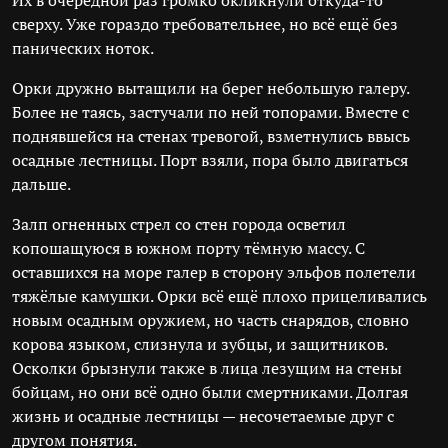
Их в очередной раз громко окликнули откуда-то
сверху. Уже гораздо требовательнее, но всё ещё без
панических ноток.
Орки дружно вытащили на берег небольшую галеру.
Более не таясь, застучали по ней топорами. Вместе с
поднявшейся на стенах тревогой, взметнулись ввысь
осадные лестницы. Порт взяли, пора было двигаться
дальше.
Залп огненных стрел со стен города осветил
копошащуюся в южном порту тёмную массу. С
оставшихся на море галер в сторону эльфов полетели
тяжёлые камушки. Орки всё ещё плохо прицеливались
новым осадным оружием, но часть снарядов, словно
корова языком, слизнула и зубцы, и защитников.
Осколки брызнули также в лица лезущим на стены
бойцам, но они всё одно были смертниками. Долгая
жизнь и осадные лестницы — несочетаемые друг с
другом понятия.