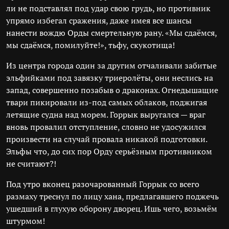
ли не подставлял под удар свою грудь, но противник
упрямо избегал сражения, даже имея все шансы
нанести вождю Орды смертельную рану. «Мы сдаёмся,
мы сдаёмся, помилуйте!», тьфу, скукотища!
Из центра города один за другим отчаливали забитые
эльфийками под завязку триеролёты, они неслись на
запад, совершенно позабыв о драконах. Огнедышащие
твари пикировали из-под самых облаков, поджигая
летящие судна над морем. Горрык выругался — враг
вновь провалил отступление, словно не удосужился
произвести на случай провала никакой подготовки.
Эльфы что, до сих пор Орду серьёзным противником
не считают?!
Под утро вконец разочарованный Горрык со всего
размаху треснул по лицу хана, предлагавшего поджечь
ушедший в глухую оборону дворец. Ишь чего, возьмём
штурмом!