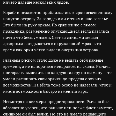
ничего дальше нескольких ярдов.
Корабли незаметно приближались к ярко освещённому
изнутри острову. За городскими стенами шло веселье.
Это было на руку оркам. По сравнению с гамом
праздника, размеренно опускающиеся вёсла казались
почти что бесшумными. Свет за спинами мешал
дозорным вглядываться в окружающий мрак, в то
время как орки чётко видели очертания острова.
Главным риском стало даже не выдать себя раньше
времени, а не напороться ненароком на скалы. Рычача
постарался выделить на каждую галеру по шаману — те
умели расширять свои зрачки до предела орочьих
возможностей. На вёсла тоже особо не налегали, чтобы
иметь возможность быстро изменить курс.
Несмотря на все меры предосторожности, Рычача был
абсолютно уверен, что раньше или позже флот заметят,
слишком он был велик. Но это не имело решающего