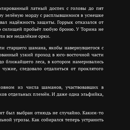
олированный латный доспех с головы до пят
иру зелёную морду с расплывшимися в усмешке
вал надёжность защиты. Горрык отказался от
то силищей пробьёт любую броню. У Торина не
ли все недалёкие орки.
ли старшего шамана, якобы навернувшегося с
ованный узкий проход в юго-восточной части
 до ближайшего леса, в котором намеривались
чужие, следовало отдалиться от проклятого
новном из числа шаманов, участвовавших в
ов отдельных племён. И даже одна эльфийка,
ент был выбран отнюдь не случайно. Каким-то
ной угрозы. Как собирался теперь устранить