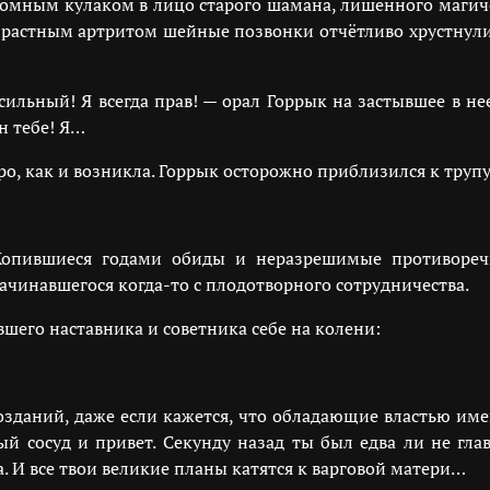
ромным кулаком в лицо старого шамана, лишённого магич
растным артритом шейные позвонки отчётливо хрустнули.
сильный! Я всегда прав! — орал Горрык на застывшее в не
н тебе! Я…
о, как и возникла. Горрык осторожно приблизился к трупу
 Копившиеся годами обиды и неразрешимые противоре
ачинавшегося когда-то с плодотворного сотрудничества.
вшего наставника и советника себе на колени:
озданий, даже если кажется, что обладающие властью име
й сосуд и привет. Секунду назад ты был едва ли не гла
. И все твои великие планы катятся к варговой матери…