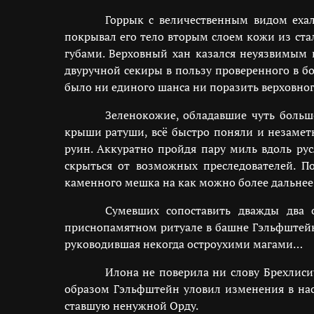
Горрык с величественным видом ехал
покрывал его тело вторым слоем кожи из ста
губами. Верховный хан казался неуязвимым 
двуручной секиры в пользу проверенного в б
было ни единого шанса ни поразить верховного
Зеленокожие, обладавшие чуть больш
крыши ратуши, всё быстро поняли и незамет
руин. Аккуратно пройдя пару миль вдоль рус
скрыться от возможных преследователей. П
каменного мешка на как можно более дальнее 
Сумевших сопоставить дважды два 
приснопамятном ритуале в башне Гэльфштейн
руководившая некогда остроухими магами…
Илона не поверила ни слову Брехлиси
образом Гэльфштейн уловил изменения в нас
ставшую ненужной Орду.