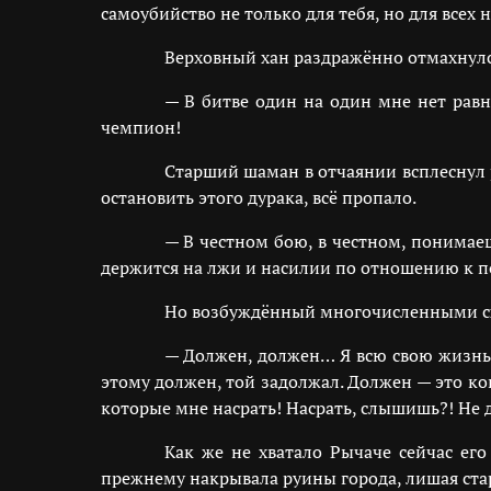
самоубийство не только для тебя, но для всех н
Верховный хан раздражённо отмахнулс
— В битве один на один мне нет равн
чемпион!
Старший шаман в отчаянии всплеснул 
остановить этого дурака, всё пропало.
— В честном бою, в честном, понимаеш
держится на лжи и насилии по отношению к 
Но возбуждённый многочисленными схв
— Должен, должен… Я всю свою жизнь 
этому должен, той задолжал. Должен — это ког
которые мне насрать! Насрать, слышишь?! Не 
Как же не хватало Рычаче сейчас ег
прежнему накрывала руины города, лишая ста