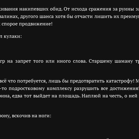
кивания накипевших обид. От исхода сражения за руины з
алинах, другого шанса хотя бы отчасти лишить их преиму
х спорое продвижение!
л кулаки:
гр на запрет того или иного слова. Старшему шаману тр
з всё что потребуется, лишь бы предотвратить катастрофу
у-то подростковому комплексу разрушить все достижения
ина, едва тот выйдет на площадь. Наплюй на честь, о ней
ону, вскочив на ноги: