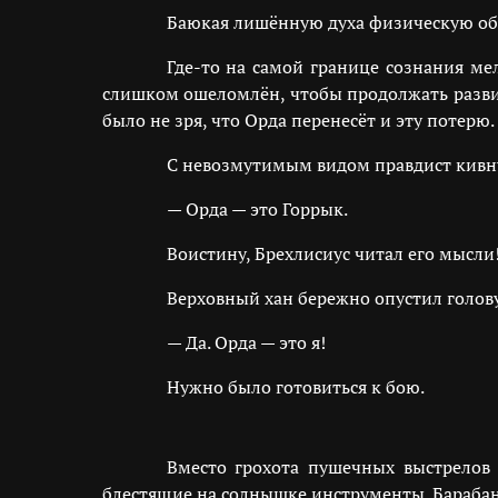
Баюкая лишённую духа физическую обо
Где-то на самой границе сознания ме
слишком ошеломлён, чтобы продолжать развив
было не зря, что Орда перенесёт и эту потерю.
С невозмутимым видом правдист кивну
— Орда — это Горрык.
Воистину, Брехлисиус читал его мысли
Верховный хан бережно опустил голову
— Да. Орда — это я!
Нужно было готовиться к бою.
Вместо грохота пушечных выстрелов 
блестящие на солнышке инструменты. Барабан