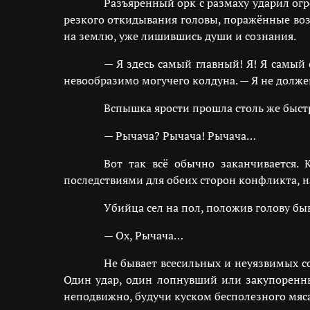
Разъярённый орк с размаху ударил ог
резкого откидывания головы, поражённые воз
на землю, уже лишившись души и сознания.
— Я здесь самый главный! Я! Я самый 
невообразимо могучего колдуна. — Я не долже
Вспышка ярости прошла столь же быстр
— Рычача? Рычача! Рычача…
Вот так всё обычно заканчивается.
последствиями для обеих сторон конфликта, н
Убийца сел на пол, положив голову бы
— Ох, Рычача…
Не бывает всесильных и неуязвимых с
Один удар, один лопнувший или закупоренны
неподвижно, будучи куском бесполезного мяса