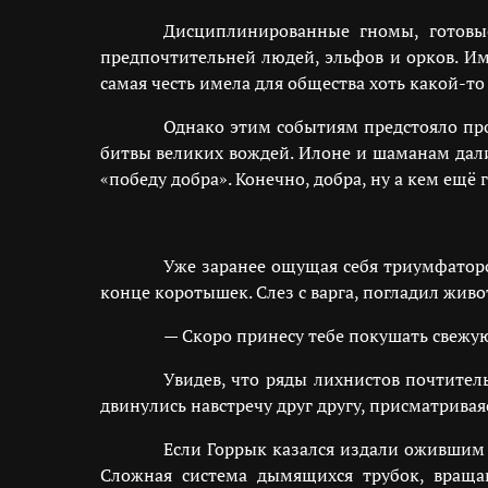
Дисциплинированные гномы, готовы
предпочтительней людей, эльфов и орков. Им
самая честь имела для общества хоть какой-т
Однако этим событиям предстояло прои
битвы великих вождей. Илоне и шаманам дали
«победу добра». Конечно, добра, ну а кем ещ
Уже заранее ощущая себя триумфатор
конце коротышек. Слез с варга, погладил живо
— Скоро принесу тебе покушать свежую
Увидев, что ряды лихнистов почтител
двинулись навстречу друг другу, присматрив
Если Горрык казался издали ожившим
Сложная система дымящихся трубок, враща