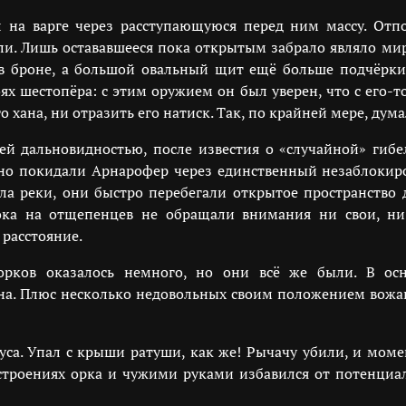
 на варге через расступающуюся перед ним массу. Отп
ли. Лишь остававшееся пока открытым забрало являло м
в броне, а большой овальный щит ещё больше подчёрки
оях шестопёра: с этим оружием он был уверен, что с его-
 хана, ни отразить его натиск. Так, по крайней мере, дума
ей дальновидностью, после известия о «случайной» гибе
но покидали Арнарофер через единственный незаблокир
ла реки, они быстро перебегали открытое пространство
ока на отщепенцев не обращали внимания ни свои, ни 
расстояние.
орков оказалось немного, но они всё же были. В ос
а. Плюс несколько недовольных своим положением вожак
уса. Упал с крыши ратуши, как же! Рычачу убили, и мом
троениях орка и чужими руками избавился от потенциаль