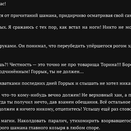
ас!
я от причитаний шамана, придирчиво осматривая свой са
ых. Я сражаюсь с тех пор, как встал на ноги! Никто не м
руками. Он понимал, что переубедить упёршегося рогом ха
ь?! Честность — это точно не про товарища Торина!!! Бор
подчинённым! Горрык, ты не должен…
атками последних дней Горрык и слышать не хотел ника
что-то кому-нибудь вечно должен! Не верховный хан, а пр
да ты получил нечто, дав взамен обещания. Всё остальное
должен я ничего никому, отцепитесь! Услышу ещё раз слов
о магии. Наколдовать паралич, утихомирить взорвавшего
рого шамана главного козыря в любом споре.