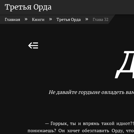
Третья Орда
Главная
Книги
Третья Орда
Глава 32
Не давайте гордыне овладеть вам
— Горрык, ты и впрямь такой идиот?!
понимаешь? Он хочет обезглавить Орду, чт