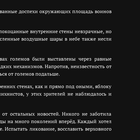
рованные доспехи окружающих площадь воинов
 покоцанные внутренние стены невзрачные, но
сленные воздушные шары в небе также несли
вах големов были выставлены через равные
дких механизмов. Напротив, неизвестность от
ся от големов подальше.
ренних стенах, как и прямо под оными, яблоку
лихнистов, у этих зрителей не наблюдалось и
 от остальных новостей. Никого не заботила
нды на много поколений вперёд. Каждый хотел
е. Испытать ликование, восславить верховного