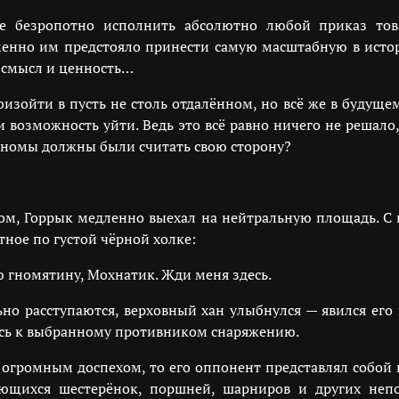
е безропотно исполнить абсолютно любой приказ тов
енно им предстояло принести самую масштабную в истори
о смысл и ценность…
зойти в пусть не столь отдалённом, но всё же в будущем
 возможность уйти. Ведь это всё равно ничего не решал
ё гномы должны были считать свою сторону?
ом, Горрык медленно выехал на нейтральную площадь. С 
тное по густой чёрной холке:
 гномятину, Мохнатик. Жди меня здесь.
ьно расступаются, верховный хан улыбнулся — явился его
аясь к выбранному противником снаряжению.
 огромным доспехом, то его оппонент представлял собой
ющихся шестерёнок, поршней, шарниров и других неп