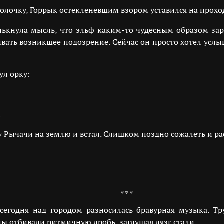
лочку, Горрык остекленевшим взором уставился на проход
лькнула мысль, что эльф каким-то чудесным образом за
ать возникшее подозрение. Сейчас он просто хотел услыша
л орку:
!
 Рычачи на землю и встал. Слишком поздно сожалеть и рас
* * *
сегодня над городом разносилась бравурная музыка. Тр
ы отбивали ритмичную дробь, заглушая лязг стали.