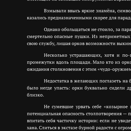
Взмывали ввысь яркие знамёна, симв
казались предназначенными скорее для парада
Однако обольщаться не стоило, за па
смертельно опасные пушки. Из неприметных
свою службу, лишая орков возможности выкин
Несколько устрашающих, хотя и по-
промежутки вдоль площади. Мало кто из орко
ожидания столкновения с этим «чудо-оружием
Недостатка в желающих поглазеть на б
было негде упасть: орки буквально сидели д
близко.
Не сумевшие урвать себе «козырное 
потенциальная опасность столпотворения — п
впитать себя частичку истории: если не увид
хана. Слиться в экстазе бурной радости с огро