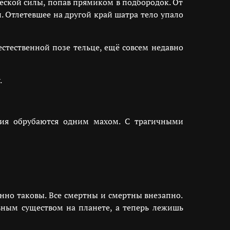
еской силы, попав прямиком в подбородок. От
 Отлетевшее на другой край шатра тело упало
естественной позе тельце, ещё совсем недавно
.
чия обрубаются одним махом. С трагичными
нно таковы. Все смертны и смертны внезапно.
вным существом на планете, а теперь лежишь