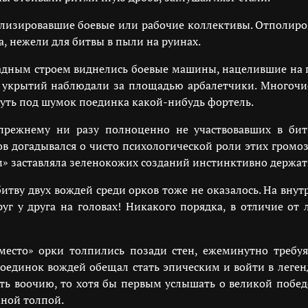
олизировавшие боевые или рабочие коллективы. Отполи
, нежели для битвы в пыли на руинах.
радным строем виднелись боевые машины, нацелившие на
 укрытий наблюдали за площадью арбалетчики. Многочи
уть под шумок поединка какой-нибудь фортель.
прежнему ни разу полноценно не участвовавших в бит
в догадывался о чисто психологической роли этих громоз
» заставляла зеленокожих созданий инстинктивно держать
итву двух вождей среди орков тоже не оказалось. На внут
руг у друга на головах! Никакого порядка, в отличие от 
место» орки толпились позади стен, ежеминутно требуя
оединок вождей обещал стать эпическим и войти в леге
еть воочию, то хотя бы первым услышать о великой побед
мной толпой.