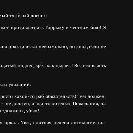
мый тяжёлый доспех:
ожет противостоять Горрыку в честном бою! Я
на практически невозможно, но знал, если не
одатый подлец врёт как дышит! Вся его власть
ких указаний:
осто какой-то раб обязательств! Тем должен,
 — не должен, а чьи-то хотелки! Пожелания, на
о «должен», убью!
ся орка… Увы, плотная пелена антимагии по-