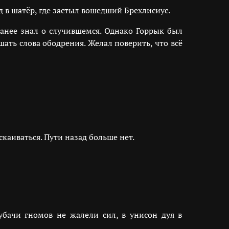
 в шатёр, где застыл вошедший Брехлисиус.
ранее знал о случившемся. Однако Горрык был
ть слова ободрения. Желал поверить, что всё
каиваться. Пути назад больше нет.
убачи гномов не жалели сил, в унисон дуя в