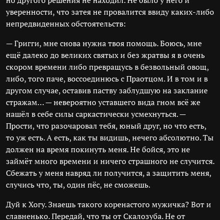
но другого решения не находил. Не было у него и
уверенности, что затея не провалится ввиду каких-либо
непредвиденных обстоятельств:
— Григги, мне снова нужна твоя помощь. Боюсь, мне
ещё далеко до великих святых и без жратвы я в очень
скором времени либо превращусь в безвольный овощ,
либо, того паче, воссоединюсь с Праотцом. И в том и в
другом случае, оставив паству заблудшую на заклание
стражам… — невероятно уставшего вида гном всё же
нашёл в себе силы саркастически усмехнуться. —
Прости, что разочаровал тебя, юный друг, но что есть,
то уж есть. А есть, как ты видишь, нечего абсолютно. Ты
должен на время покинуть меня. Не бойся, это не
займёт много времени и ничего страшного не случится.
Сбежать у меня навряд ли получится, а защитить меня,
случись что, ты, один пёс, не сможешь.
Дуй к Хогу. Знаешь такого коренастого мужичка? Вот и
славненько. Передай, что ты от Скалозуба. Не от