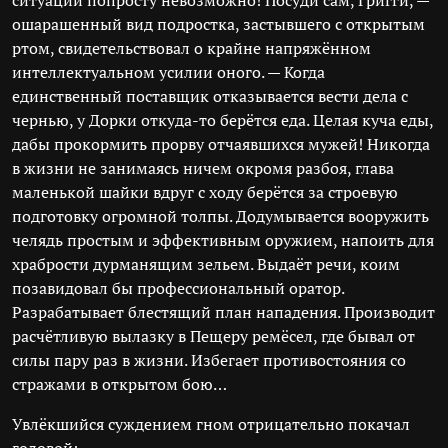
ситуации попросту невозможно! Посуди сам, Григги, —
ошарашенный вид подростка, застывшего с открытым
ртом, свидетельствовал о крайне напряжённом
интеллектуальном усилии оного. — Когда
единственный поставщик отказывается вести дела с
чернью, у Дорки откуда-то берётся еда. Целая куча еды,
дабы прокормить прорву отчаявшихся мужей! Никогда
в жизни не занимаясь ничем окромя разбоя, глава
маленькой шайки вдруг с ходу берётся за строевую
подготовку огромной толпы. Додумывается вооружить
челядь простым и эффективным оружием, напоить для
храбрости дурманящим зельем. Выдаёт речи, коим
позавидовал бы профессиональный оратор.
Разрабатывает блестящий план нападения. Производит
расчётливую вылазку в Пещеру ремёсел, где бывал от
силы пару раз в жизни. Избегает противостояния со
стражами в открытом бою…
Увлёкшийся суждением гном отрицательно покачал