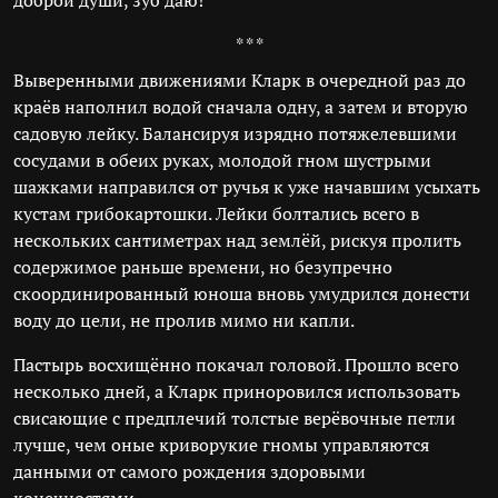
доброй души, зуб даю!
* * *
Выверенными движениями Кларк в очередной раз до
краёв наполнил водой сначала одну, а затем и вторую
садовую лейку. Балансируя изрядно потяжелевшими
сосудами в обеих руках, молодой гном шустрыми
шажками направился от ручья к уже начавшим усыхать
кустам грибокартошки. Лейки болтались всего в
нескольких сантиметрах над землёй, рискуя пролить
содержимое раньше времени, но безупречно
скоординированный юноша вновь умудрился донести
воду до цели, не пролив мимо ни капли.
Пастырь восхищённо покачал головой. Прошло всего
несколько дней, а Кларк приноровился использовать
свисающие с предплечий толстые верёвочные петли
лучше, чем оные криворукие гномы управляются
данными от самого рождения здоровыми