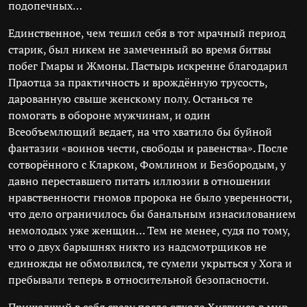
подопечных…
Единственное, чем тешил себя в тот мрачный период
старик, был никем не замеченный во время битвы
побег Гмары и Жмоны. Пастырь искренне благодарил
Праотца за практичность и врождённую трусость,
дарованную свыше женскому полу. Останься те
помогать в обороне мужчинам, и один
Всеобъемлющий ведает, на что хватило бы буйной
фантазии «воинов чести, свободы и равенства». После
сотворённого с Кларком, Фомлином и Безбородым, у
давно переставшего питать иллюзии в отношении
нравственности гномов пророка не было уверенности,
что дело ограничилось бы банальным изнасилованием
немолодых уже женщин… Тем не менее, судя по тому,
что о двух барышнях никто из надсмотрщиков не
единожды не обмолвился, те сумели укрыться у Хога и
пребывали теперь в относительной безопасности.