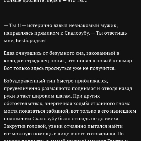
больше добавить. Ведь я — это ты…
— Ты!!! — истерично взвыл незнакомый мужик,
направляясь прямиком к Скалозубу. — Ты ответишь
мне, Безбородый!
Едва очнувшись от безумного сна, закованный в
колодки страдалец понял, что попал в новый кошмар.
Вот только здесь проснуться уже не получится.
Взбудораженный тип быстро приближался,
преувеличенно размашисто поднимая и отводя назад
руки в такт широким шагам. При других
обстоятельствах, энергичная ходьба странного гнома
могла показаться забавной, вот только в его нынешнем
положении Скалозубу было отнюдь не до смеха.
Закрутив головой, узник отчаянно пытался найти
возможную помощь в лице юного сотоварища. По