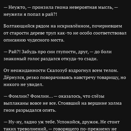
— Неужто, — пронзила гнома невероятная мысль, —
неужели я попал в рай?!
Болтающийся рядом на искривлённом, почерневшем
от старости дереве труп как-то не особо соответствовал
описанию чудесного места.
— Рай?! Забудь про сии глупости, друг, — до боли
знакомый голос раздался откуда-то сзади.
От неожиданности Скалозуб вздрогнул всем телом.
Дёрнулся, резко поворачиваясь навстречу товарищу, но
никого не увидел.
— Фомлин? Фомлин… — оказалось, что слёзы
выплаканы вовсе не все. Стоявший на вершине холма
гном разрыдался опять.
— Ну-ну, ладно уж тебе. Успокойся, дружок. Не стоит
таких треволнений, — говорящего по-прежнему не