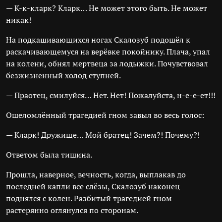
— К-к-кларк? Кларк… Не может этого быть. Не может
никак!
На подкашивающихся ногах Скалозуб подошёл к
раскачивающемуся на верёвке покойнику. Плача, упал
на колени, обнял мертвеца за лодыжки. Почувствовал
безжизненный холод ступней.
— Праотец, смилуйся… Нет. Нет! Пожалуйста, н-е-е-ет!!!
Ошеломлённый трагедией гном завыл во весь голос:
— Кларк! Дружище… Мой братец! Зачем?! Почему?!
Ответом была тишина.
Прошла, наверное, вечность, когда, выплакав до
последней капли все слёзы, Скалозуб наконец
поднялся с колен. Разбитый трагедией гном
растерянно оглянулся по сторонам.