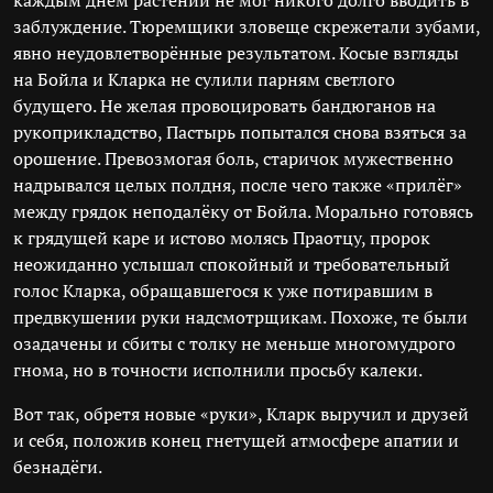
каждым днём растений не мог никого долго вводить в
заблуждение. Тюремщики зловеще скрежетали зубами,
явно неудовлетворённые результатом. Косые взгляды
на Бойла и Кларка не сулили парням светлого
будущего. Не желая провоцировать бандюганов на
рукоприкладство, Пастырь попытался снова взяться за
орошение. Превозмогая боль, старичок мужественно
надрывался целых полдня, после чего также «прилёг»
между грядок неподалёку от Бойла. Морально готовясь
к грядущей каре и истово молясь Праотцу, пророк
неожиданно услышал спокойный и требовательный
голос Кларка, обращавшегося к уже потиравшим в
предвкушении руки надсмотрщикам. Похоже, те были
озадачены и сбиты с толку не меньше многомудрого
гнома, но в точности исполнили просьбу калеки.
Вот так, обретя новые «руки», Кларк выручил и друзей
и себя, положив конец гнетущей атмосфере апатии и
безнадёги.