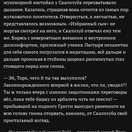
мухоморной настойки у Скалозуба перехватывало
дыхание. Казалось, страшная вонь сочится из самых пор
жутковатого посетителя. Отвернуться, к несчастью, не
представлялось возможным. «Избранный сын» не
моргая смотрел на него, и Скалозуб отвечал ему тем
же. Борясь с невероятным внешним и внутренним
дискомфортом, прилежный ученик Пастыря незаметно
для себя самого погрузился в медитацию, всё дальше и
дальше проникая в глубины широко распахнутых глаз
стоящего перед ним гнома.
— Эй, Торк, чего й ты так вылупился?
Законнорожденного впервой в жизни, что ли, увидел?!
Ты ж только вчера с ихними защитниками переговоры
вёл, пока тебе башку из арбалета чуть не снесли! —
прибывший на подмогу Григги вынудил раненного на
всю голову гнома оторвать, наконец, от Скалозуба свой
пристальный взгляд.