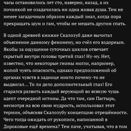
часы остановились лет сто, наверно, назад, а их
починкой не озадачилась ни одна живая душа. Тем не
менее загадочным образом каждый знал, когда пора
прекращать шум и гам, чтобы не мешать другим спать.
В одной древней книжке Скалозуб даже вычитал
объяснение данному феномену, но счёл его вздорным.
Якобы за ощущение суточных циклов отвечает
скрытый внутри головы третий глаз! Ну-ну. Нет,
известно, что некоторые гномы могли, например,
жопой чуять опасность, однако предположений об
органах чувств в заднице никто почему-то не
выдвигал… То ли дело дополнительный глаз! Его
старался развить каждый верующий во всякую чушь
адепт очередной истины. Да что там, сам Пастырь,
несмотря на всю свою мудрость, использовал этот
термин, объясняя Скалозубу концепцию отрешённости.
Чего тогда ожидать от рукописи, написанной в
Дороковые ещё времена? Тем паче, учитывая, что в том