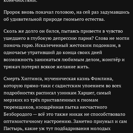
конечностями.
Пророк вновь покачал головою, на сей раз задумавшись
об удивительной природе гномьего естества.
Сколь же долго он бился, пытаясь привести в чувство
ушедшего в глубокую депрессию парня? Слова не могли
помочь горю. Искалеченный жестоким подонком, в
одночасье утративший до конца своих дней
возможность заниматься любимым делом, жонглёр и
трюкач потерял всякое желание жить.
Смерть Хиггинса, мученическая казнь Фомлина,
которую прямо-таки с садистским упоением во всех
подробностях расписал узникам Харшег, самый
мерзких из трёх приставленных к гномам
тюремщиков, изощрённая пытка несчастного
Безбородого — всё это также никак не способствовало
оптимистичному настроению. Заметно приуныл и сам
Пастырь, какие уж тут подбадривания молодых