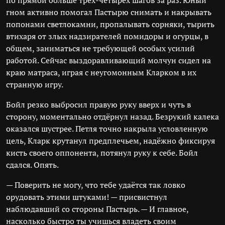
по прямой больше трёх-четырёх шагов за раз. Юный
гном активно помогал Пастырю снимать и накрывать
попонами светлокамни, пропалывать сорняки, тырить
втихаря от злых надзирателей помидоры и огурцы, в
общем, заниматься не требующей особых усилий
работой. Сейчас выздоравливающий молчун сидел на
краю матраса, играя с неугомонным Кларком в их
странную игру.
Бойл резко выбросил правую руку вверх и чуть в
сторону, моментально отдёрнул назад. Безрукий калека
оказался шустрее. Петля точно накрыла условленную
цель, Кларк крутанул предплечьем, надёжно фиксируя
кисть своего оппонента, потянул руку к себе. Бойл
сдался. Опять.
— Поверить не могу, что тебе удаётся так ловко
орудовать этими штуками! — присвистнул
наблюдавший со стороны Пастырь. — И главное,
насколько быстро ты учишься владеть своим