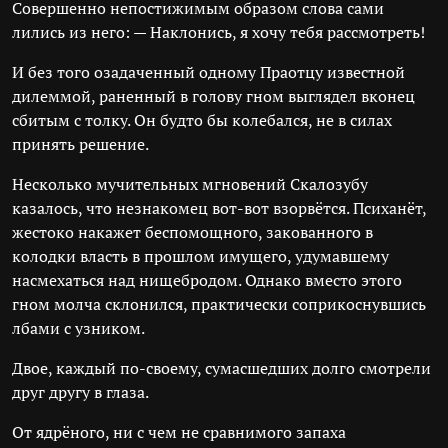
Совершенно непостижимым образом слова сами
лились из него: — Наклонись, я хочу тебя рассмотреть!
И без того озадаченный одному Праотцу известной
дилеммой, раненный в голову гном выглядел вконец
сбитым с толку. Он будто бы колебался, не в силах
принять решение.
Несколько мучительных мгновений Скалозубу
казалось, что незнакомец вот-вот взорвётся. Психанёт,
жестоко накажет беспомощного, закованного в
колодки власть в прошлом имущего, удумавшему
насмехаться над нищебродом. Однако вместо этого
гном молча склонился, практически соприкоснувшись
лбами с узником.
Двое, каждый по-своему, сумасшедших долго смотрели
друг другу в глаза.
От ядрёного, ни с чем не сравнимого запаха