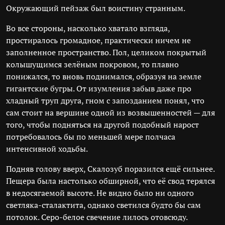
Окружающий пейзаж был воистину странным.
Во все стороны, насколько хватало взгляда,
простиралось громадное, практически ничем не
заполненное пространство. Пол, целиком покрытый
колышущимся зелёным покровом, то плавно
понижался, то вновь поднимался, образуя на земле
гигантские бугры. От изумления забыв даже про
хладный труп друга, гном с запозданием понял, что
сам стоит на вершине одной из возвышенностей — для
того, чтобы подняться на другой подобный нарост
потребовалось бы по меньшей мере полчаса
интенсивной ходьбы.
Подняв голову вверх, Скалозуб поразился ещё сильнее.
Пещера была настолько обширной, что её свод терялся
в недосягаемой высоте. Не видно было ни одного
светляка-сталактита, однако светился будто бы сам
потолок. Серо-белое свечение лилось отовсюду.