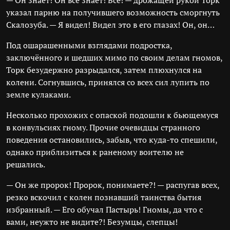
— Он знает! Он всё знает! Всё! — дрожащей рукой Торк
указал парню на получившего возможность сморгнуть
Скалозуба. — Я видел! Видел это в его глазах! Он, он…
Под ошарашенными взглядами подростка,
заключённого и шедших мимо по своим делам гномов,
Торк безудержно разрыдался, затем плюхнулся на
колени. Согнувшись, принялся со всех сил лупить по
земле кулаками.
Несколько прохожих с опаской подошли к бьющемуся
в конвульсиях гному. Прочие очевидцы странного
поведения остановились, забыв, что куда-то спешили,
однако приблизиться к раненому воителю не
решались.
— Он же пророк! Пророк, понимаете?! — распугав всех,
резко вскочил с колен познавший таинства бытия
избранный. — Его обучал Пастырь! Гномы, да что с
вами, неужто не видите?! Безумцы, слепцы!