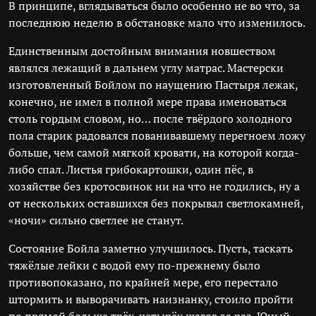
В принципе, вглядываться было особенно не во что, за
последнюю неделю в обстановке мало что изменилось.
Единственным достойным внимания новшеством
являлся лежащий в дальнем углу матрас. Мастерски
изготовленный Бойлом по наущению Пастыря лежак,
конечно, не имел в полной мере права именоваться
столь гордым словом, но… после твёрдого холодного
пола старик радовался пованивавшему перегноем ложу
больше, чем самой мягкой кровати, на которой когда-
либо спал. Листья грибокартошки, один пёс, в
хозяйстве без кротосвинок ни на что не годились, ну а
от нескольких оставшихся без покрывал светлокамней,
«ночи» сильно светлее не станут.
Состояние Бойла заметно улучшилось. Пусть, таскать
тяжёлые лейки с водой ему по-прежнему было
противопоказано, по крайней мере, его перестало
штормить и выворачивать наизнанку, стоило пройти