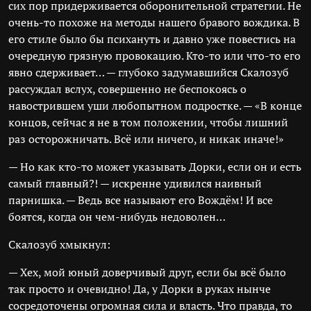
сих пор придерживается оборонительной стратегии. Не
очень-то похоже на методы нашего бравого вождика. В
его стиле было бы психануть и давно уже повестись на
очередную грязную провокацию. Кто-то или что-то его
явно сдерживает… — глубоко задумавшийся Скалозуб
рассуждал вслух, совершенно не беспокоясь о
навострившем уши любопытном подростке. — «В конце
концов, сейчас я не в том положении, чтобы лишний
раз осторожничать. Всё или ничего, и никак иначе!»
— Но как кто-то может указывать Дорки, если он и есть
самый главный?! — искренне удивился наивный
парнишка. — Ведь все называют его Вождём! И все
боятся, когда он чем-нибудь недоволен…
Скалозуб хмыкнул:
— Хех, мой юный доверчивый друг, если бы всё было
так просто и очевидно! Да, у Дорки в руках нынче
сосредоточены огромная сила и власть. Что правда, то