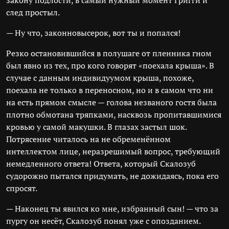
закону подлости, в самый нужный момент Григги и
след простыл.
— Ну что, законновысерок, вот ты и попался!
Резко остановившийся в полушаге от пленника гном
был явно из тех, про кого говорят «поехала крыша». В
случае с данным индивидуумом крыша, похоже,
поехала не только в переносном, но и в самом что ни
на есть прямом смысле — голова незваного гостя была
плотно обмотана тряпками, насквозь пропитавшимися
кровью у самой макушки. В глазах застыл шок.
Потрясение читалось на не обременённом
интеллектом лице, неразрешимый вопрос, требующий
немедленного ответа! Ответа, который Скалозуб
судорожно пытался придумать, не дожидаясь, пока его
спросят.
— Наконец ты явился ко мне, избранный сын! — что за
пургу он несёт, Скалозуб понял уже с опозданием.