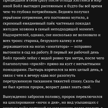
Пришедший в себя сразу после отхода Хиггинса в мир
иной Бойл выглядел рассеянным и будто бы всё время
чем-то глубоко потрясённым. Бедняга получил
серьёзное сотрясение, его постоянно мутило, а
скромный ежедневный паёк частенько покидал
желудок хозяина в самый неподходящий момент.
Надзирателей, однако, сие нисколько не волновало и
всех троих: старика, безрукого калеку и еле
державшегося на ногах «имитатора» — исправно
выгоняли в сад на работу. В первый же рабочий день
Бойл пронёс лейку с водой ровно три метра, после чего
благополучно «прилёг» прямо на куст с несчастными
помидорами. Пастырь корячился за всех целый день, в
связи с чем к вечеру едва мог разогнуть
перетруженную тасканием тяжестей спину. Сколь бы
не был крепок пророк, возраст давал знать своё.
Вынужденно забросив поливку, пророк переключился
на циклирование «ночи и дня», но вид усыхающих с