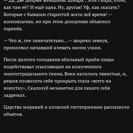
— Да, две добрые женщины. Шмара… или Гмара, блин,
как там её? И ещё одна. Ну, другая! Уф, как сказать?
Которые с бывшим старостой жили всё время! —
косноязычно, но при этом доходчиво объяснил
паренёк.
— Что ж, сие замечательно… — широко зевнув,
промолвил начавший клевать носом узник.
После долгого голодания обильный приём пищи
подействовал усыпляющее на измученного
многострадального гнома. Веки налились тяжестью, и,
решив позволить себе прикрыть глаза «всего на
минутку», Скалозуб незаметно для самого себя
задремал.
Царство миражей и иллюзий гостеприимно распахнуло
объятия.