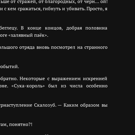
льше от стражей, от благородных, от черн… ой!
 с кем сражаться, гибнуть и убивать. Просто, я
беглецу. В конце концов, добрая половина
оге «халявный паёк».
большого отряда вновь посмотрел на странного
событий.
 обратно. Некоторые с выражением искренней
не. «Сука-король» был из числа особенно
нтрнаступление Скалозуб. — Каким образом вы
ам, понятно?!