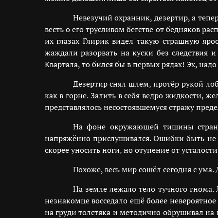
Невезучий охранник, дезертир, а тепе
весть о его трусливом бегстве от бедняков ра
их глазах Глирик видел такую страшную ярос
жаждали разорвать на куски без следствия и
Квартала, то бился бы в первых рядах! Эх, над
Дезертир снял шлем, протёр рукой лоб
как в горне. Залить в себя ведро жидкости, же
представлялось несостоявшемуся стражу пред
На фоне окружающей тишины странн
напряжённо прислушивался. Ошибки быть не м
скорее уносить ноги, но отупение от усталост
Похоже, весь мир сошёл сегодня с ума
На земле лежало тело тучного гнома.
незнакомце восседало ещё более невероятное
на груди толстяка и методично обрушивал на 