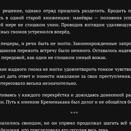
е решение, однако отряд пришлось разделить. Бродить
сь в одной старой книженции: манёвры — половина успе
й мере не слишком умно. Проводив взглядом удаляющую
нных гномов устремился вперёд.
й пещеры, и речи быть не могло. Законнорожденные запрос
 шансов пережить встречу было немного. Оставалось наде
 на передовой, как один не слишком умный вожак.
ние жадного гнома не могли удовлетворить тонкое чувств
ыл дать ответ и понести наказание за свои преступления
тересовало весьма незначительно.
ливаясь у каждого перекрёстка и дожидаясь донесений р
и. Путь к имению Кременькана был долог и не обошёлся б
* * *
налились свинцом, но он упрямо продолжал шагать всё в
езумия, что преследовало его сегодня весь день.