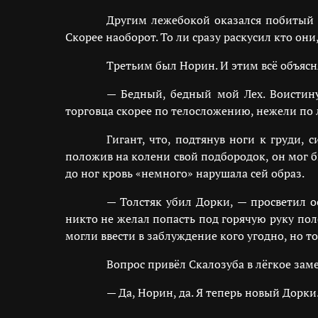
Другим лежебокой оказался побитый и
Скорее наоборот. То ли сразу раскусил кто они
Третьим был Норин. И этим всё объясн
— Бедный, бедный мой Лех. Воистину
торговца скорее по телосложению, нежели по 
Гигант, что, подтянув ноги к груди,
положив на колени свой подбородок, он мог 
до ног кровь «немного» нарушала сей образ.
— Толстяк убил Дорки, — просветил о
никто не желал попасть под горячую руку пол
могли ввести в заблуждение кого угодно, но т
Вопрос привёл Скалозуба в лёгкое зам
— Да, Норин, да. Я теперь новый Дорк