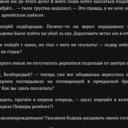
кое им до этого дело! Я всего лишь хотел оказаться пода
абрёл… — гном грустно вздохнул. — Это правда, я не хочу ни
м армейским пайком.
оскрёб подбородок. Почему-то он верил нерадивому 
ены были пойти на убой за еду. Дороговато встал им в ит
 пойдёт с нами, но глаз с него не спускать! — лидер не
 не страж?
торого никак не получалось держаться подальше от центра 
т, Безбородый? — теперь уже все оборванцы вернулись
верием поглядывали на сотоварищей в прекрасной бро
 Как вы здесь оказались?
адать, причём в первую очередь, — сразу перешёл в ко
ворках Пещеры ремёсел?!
законнорожденным! Указания будешь раздавать своим слуг