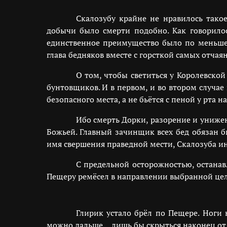
Скалозубу крайне не нравилось тако
добычи было смерти подобно. Как говорило
единственное преимущество было по меньше
глава бедняков вместе с горсткой самых отчая
О том, чтобы светиться у Королевско
бунтовщиков. И в первом, и во втором случае
безопасного места, а не бьётся с пеной у рта
Ибо смерть Дорки, разорение и униже
Божьей. Главный зачинщик всех бед обязан б
имя свершения праведной мести, Скалозуба ин
С предельной осторожностью, останав
Пещеру ремёсел в направлении выбранной цел
Глирик устало брёл по Пещере. Ноги 
можно дальше… лишь бы скрыться наконец от б