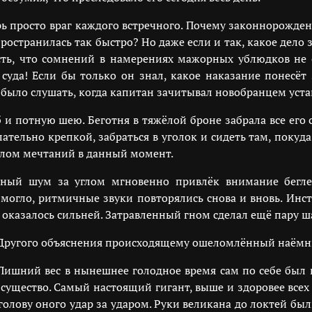
рь просто враг каждого встречного. Почему законнорожден
спространилась так быстро? Но даже если и так, какое дел
ть, что сомнений в намерениях мажорных ублюдков не о
 суда! Если бы только он знал, какое наказание понесёт
о было слушать, когда капитан зачитывал новобранцем устав
 и потную шею. Беготня в тяжёлой броне забрала все его с
лательно крепкой, забраться в уголок и сидеть там, покуд
елом мечтаний в данный момент.
ый шум за углом мгновенно привлёк внимание беглец
огло, ритмичные звуки повторялись снова и вновь. Инс
и оказалось сильней. Затравленный гном сделал ещё пару ш
. Другого объяснения происходящему ошеломлённый наёмни
 Лишний вес в нынешнее голодное время сам по себе был
 существо. Самый настоящий гигант, выше и здоровее всех
голову оного удар за ударом. Руки великана до локтей б