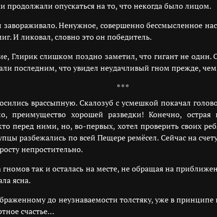
 продолжали опускаться на то, что некогда было лицом.
 завораживало. Ненужное, совершенно бессмысленное нас
иг. И ликовал, словно это он победитель.
е, Глирик слишком поздно заметил, что гигант не один. О
али последним, что увидел неудачливый гном прежде, чем
* * *
росились врассыпную. Скалозуб с усмешкой покачал голов
но, преимущество хорошей разведки! Конечно, острая
то перед ними, но, во-первых, хотел проверить своих реб
лупцы разбежались по всей Пещере ремёсел. Сейчас на сче
росту непростительно.
ца гномов так и осталась на месте, не обращая на приближ
ла ясна.
браженному до неузнаваемости толстяку, уже в принципе 
ртное счастье…