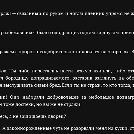
траж! — связанный по рукам и ногам пленник упрямо не ж
— разбежавшихся было голодранцев одним за другим приводи
ажем» пророк неодобрительно покосился на «короля». Вз
раж. Ты либо перестаёшь нести всякую ахинею, либо о
ул бородищу допрашиваемого, заставив взглянуть на об
 выслушивать сивый бред. Если ты не страж, то кто тогда, 
! Они набирали добровольцев за небольшое вознагр
 тоже доспехи, но вы же не стражи!
десь, а не защищаешь дворец?
.. А законнорожденные чуть не разорвали меня на куски, ст