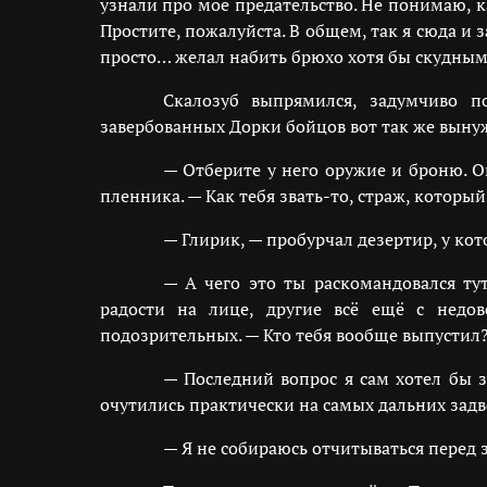
узнали про моё предательство. Не понимаю, ка
Простите, пожалуйста. В общем, так я сюда и з
просто… желал набить брюхо хотя бы скудны
Скалозуб выпрямился, задумчиво п
завербованных Дорки бойцов вот так же вынужд
— Отберите у него оружие и броню. Он
пленника. — Как тебя звать-то, страж, который
— Глирик, — пробурчал дезертир, у ко
— А чего это ты раскомандовался ту
радости на лице, другие всё ещё с недо
подозрительных. — Кто тебя вообще выпустил?
— Последний вопрос я сам хотел бы з
очутились практически на самых дальних зад
— Я не собираюсь отчитываться перед 