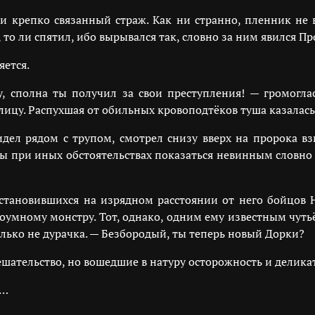
 крепко связанный страж. Как ни странно, пленник не 
, то ли спятил, ибо вырывался так, словно за ним явился П
яется.
, сполна ты получил за свои преступления! — громогла
лицу. Распухшая от обильных кровоподтёков туша казалас
 сидел рядом с трупом, смотрел снизу вверх на пророка 
бы при иных обстоятельствах показаться невинным словно
становившихся на изрядном расстоянии от него бойцов 
оумному монстру. Тот, однако, одним ему известным чутьё
олько не дурачка. — Безбородый, ты теперь новый Дорки?
ешательство, но вошедшие в натуру осторожность и деликат
и…