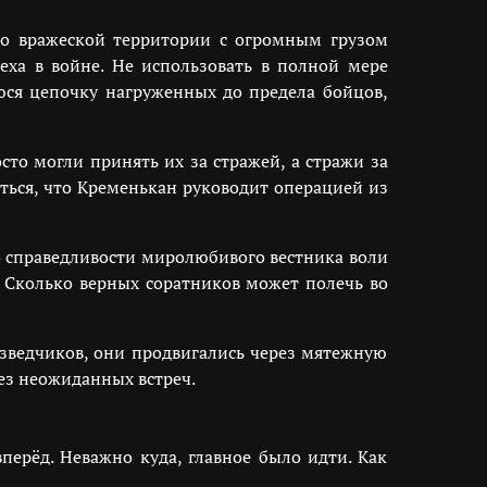
 по вражеской территории с огромным грузом
ха в войне. Не использовать в полной мере
ся цепочку нагруженных до предела бойцов,
то могли принять их за стражей, а стражи за
яться, что Кременькан руководит операцией из
о справедливости миролюбивого вестника воли
. Сколько верных соратников может полечь во
азведчиков, они продвигались через мятежную
ез неожиданных встреч.
перёд. Неважно куда, главное было идти. Как