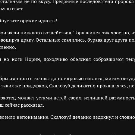
остальным не по вкусу. Преданные последователи пророка 
я в ответ.
 Опустите оружие идиоты!
оизвели никакого воздействия. Торк шипел так яростно, чт
воцируя драку. Остальные скалились, буравя друг друга п
сленно.
 на ноги Норин, доходчиво объясняя собравшимся тек
абрызганного с головы до ног кровью гиганта, мигом осту
 таких же придурков, Скалозуб деликатно прокашлялся, пе
Праотец молвит устами детей своих, излишней разумность
аш сейчас рассказал.
озило непонимание. Скалозуб деланно вздохнул и словно