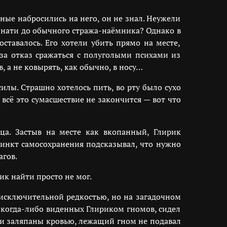
ные набросились на него, он не знал. Неужели
о знати до обычного стража-наёмника? Однако в
ставалось. Его хотели убить прямо на месте,
 за отказ сражаться с полуголыми психами из
, а не ковырять, как обычно, в носу…
илы. Страшно хотелось пить, во рту было сухо
а всё это сумасшествие не закончится — вот что
а. Застыв на месте как вкопанный, Глирик
тинкт самосохранения подсказывал, что нужно
агов.
к найти просто не мог.
 исключительной редкостью, но на загадочном
 когда-либо виденных Глириком гномов, сидел
ыли заляпаны кровью, лежащий гном не подавал