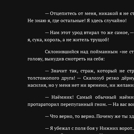
— Отцепитесь от меня, никакой я не с
Не знаю я, где остальные! Я здесь случайно!
— Нам этот урод втирал то же самое, 
я, сука, король, а не житель трущоб!
Склонившийся над пойманным «не стр
голову, вынудив смотреть на себя:
— Значит так, страж, который не ст
толстожопого друга! — Скалозуб резко дёрн
насилия, но у меня нет ни времени, ни желания
— Наёмник! Самый обычный наёмник
протараторил перепуганный гном. — На вас вон
— Что верно, то верно. Почему же ты з
— Я убежал с поля боя у Нижних ворот.