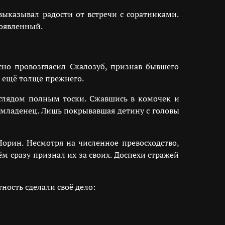
выказывал радости от встречи с соратниками.
роявленный.
сно провозгласил Скалозуб, признав бывшего
ь ещё толще прежнего.
взглядом полным тоски. Сжавшись в комочек и
 младенец. Лишь покрывавшая детину с головы
Норин. Несмотря на численное превосходство,
м сразу признал их за своих. Доспехи стражей
ность сделали своё дело: