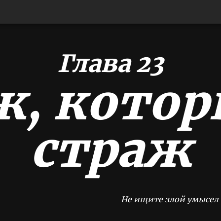
Глава 23
ж, котор
страж
Не ищите злой умысел 