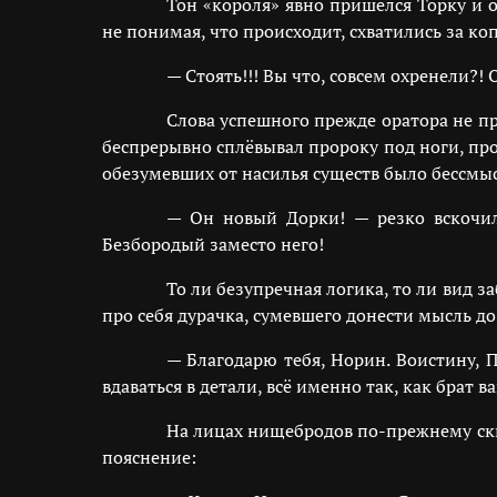
Тон «короля» явно пришёлся Торку и 
не понимая, что происходит, схватились за копь
— Стоять!!! Вы что, совсем охренели?!
Слова успешного прежде оратора не пр
беспрерывно сплёвывал пророку под ноги, про
обезумевших от насилья существ было бессмы
— Он новый Дорки! — резко вскочил
Безбородый заместо него!
То ли безупречная логика, то ли вид з
про себя дурачка, сумевшего донести мысль до
— Благодарю тебя, Норин. Воистину, 
вдаваться в детали, всё именно так, как брат в
На лицах нищебродов по-прежнему скв
пояснение: