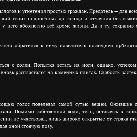
т налогов и угнетения простых граждан. Предатель — для вс
ёдший своих подопечных до голода и отчаяния без вся
й у него абсолютно всё кроме жизни. Да и ту, сохран
ельно обратился к нему повелитель последней про́клят
ься с колен. Попытка встать на ноги, однако, успехо
 вновь распластался на каменных плитах. Слабость расте
щью голос повелевал самой сутью вещей. Ожившие др
гали. Помимо собственной воли, тело, оставаясь в го
ении не участвовал, лишь широко открытые от страха гл
дав оной стоячую позу.