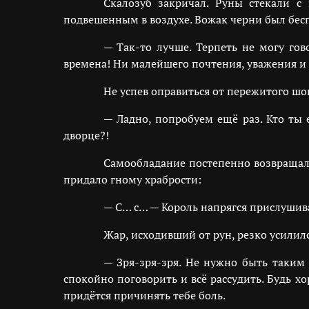
Скалозуб закричал. Руны стекали с
подвешенным в воздухе. Вожак черни был бес
— Так-то лучше. Терпеть не могу гов
времена! Ни малейшего почтения, уважения и
Не успев оправиться от пережитого шок
— Ладно, попробуем ещё раз. Кто ты 
дворце?!
Самообладание постепенно возвращалос
придало гному храбрости:
— С… с… — Король напрягся прислушивая
Жар, исходивший от рун, резко усилилс
— Зря-зря-зря. Не нужно быть таким
спокойно поговорить и всё рассудить. Будь 
придётся причинять тебе боль.