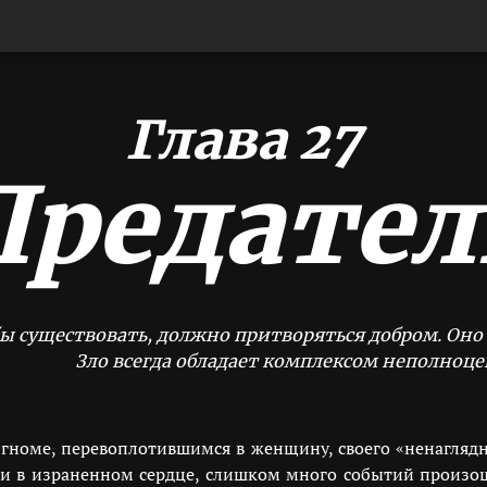
Глава 27
Предател
бы существовать, должно притворяться добром. Оно
Зло всегда обладает комплексом неполноце
 гноме, перевоплотившимся в женщину, своего «ненаглядн
ли в израненном сердце, слишком много событий произо