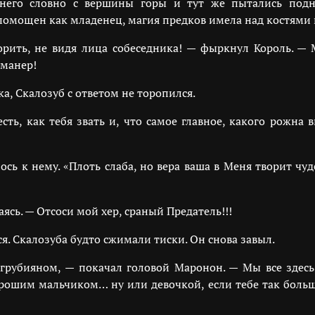
 него словно с вершины горы и тут же пытались подн
помощен как младенец, магия предков имела над костями 
орить, не видя лица собеседника! — фыркнул Король. —
 манер!
а, Скалозуб с ответом не торопился.
есть, как тебя звать и, что самое главное, какого рожна
ь к нему. «Плоть слаба, но вера ваша в Меня творит чуде
сь. — Отсоси мой хер, сраный Предатель!!!
я. Скалозуба будто сжимали тиски. Он снова завыл.
 грубияном, — покачал головой Маронон. — Мы все здес
хорошим мальчиком… ну или девочкой, если тебе так больш