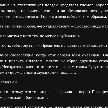
мание на столпившихся позади Предателя гномов. Корол
ном зале, с ненавистью взирали на обездвиженного руна
гитта стояла слева от Короля и вела себя схожим образом.
ть сей гнилой бабы, чего удивляться?» — с досадой подумал
ля матом у него тем не менее поубавилось.
ость, тебя зовут? … — Предатель с участливым видом смотр
нечное словоблудие, когда итог беседы всем очевиден? 
лжит править Оплотом, мятежный сброд дружным строе
. Несправедливость и нищета с каждым годом будут лишь
д всеми «нормальными мужиками» подряд…
олвил он.
сто потому, что тишина в зале давила на нервы. Поскоре
сом, родными и близкими…
называл меня Скалозубик. — Глаза Бригитты удивлённо 