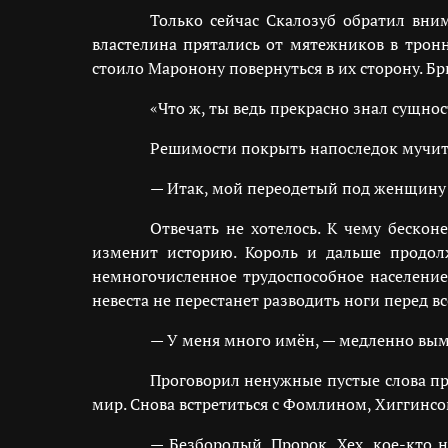
Только сейчас Скалозуб обратил вни
властелина прятались от мятежников в трон
стоило Маронону повернуться в их сторону. Бри
«Что ж, ты ведь прекрасно знал сущнос
Решимости покрыть напоследок мучите
— Итак, мой переодетый под женщину г
Отвечать не хотелось. К чему беско
изменит историю. Король и дальше продо
немногочисленное трудоспособное население
невеста не перестанет разводить ноги пере
— У меня много имён, — медленно вым
Проговорил ненужные пустые слова про
мир. Снова встретиться с Фомлином, Хиггин
— Безбородый. Пророк. Хех, кое-кто 