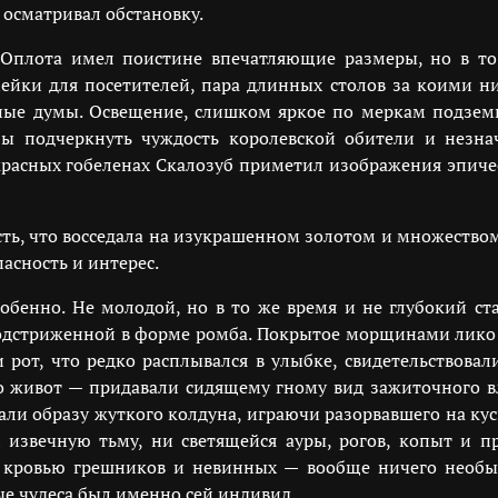
 осматривал обстановку.
Оплота имел поистине впечатляющие размеры, но в то
йки для посетителей, пара длинных столов за коими ни
ые думы. Освещение, слишком яркое по меркам подземно
абы подчеркнуть чуждость королевской обители и незна
расных гобеленах Скалозуб приметил изображения эпичес
ость, что восседала на изукрашенном золотом и множеств
асность и интерес.
особенно. Не молодой, но в то же время и не глубокий ст
подстриженной в форме ромба. Покрытое морщинами лико
 рот, что редко расплывался в улыбке, свидетельствовал
 живот — придавали сидящему гному вид зажиточного в
вали образу жуткого колдуна, играючи разорвавшего на ку
 извечную тьму, ни светящейся ауры, рогов, копыт и 
с кровью грешников и невинных — вообще ничего необы
ые чудеса был именно сей индивид.