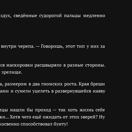
оздух, сведённые судорогой пальцы медленно
нутри черепа. — Говоришь, этот тип у них за
йся маскировки расшвыряло в разные стороны.
е зрелище.
а, размером в два гномских роста. Края бреши
тами и сумели уцелеть в развернувшейся наяву
зумцы нашли бы проход — так хоть жизнь себе
и... Хотя чего ещё ожидать от этих зверей? Ну
 косвенно способствовал бунту!