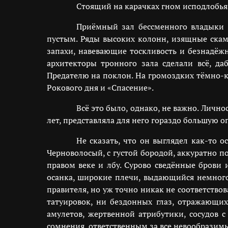
Стоящий на карачках гном исподлобья
Приёмный зал бессменного владыки 
пустым. Ряды высоких колонн, изящные скаме
запахи, навевающие тоскливость и безнадёжн
архитекторы тронного зала сделали всё, д
Предателю на поклон. На громоздких тёмно-к
Рокового дня и «Спасение».
Всё это было, однако, не важно. Личн
лет, представляла для него гораздо большую оп
Не сказать, что он выглядел как-то 
Черноволосый, с густой бородой, аккуратно 
правом веке и лбу. Сурово сведённые брови и
осанка, широкие плечи, выдающийся немного
правителя, но уж точно никак не соответство
татуировок, ни бездонных глаз, отражающих
амулетов, жертвенной атрибутики, сосудов 
сомнения, ответственным за все невообразим