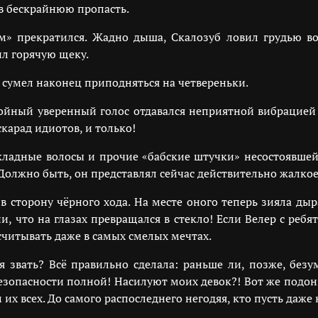
 в бескрайнюю пропасть.
м» прекратился. Жадно дыша, Скалозуб ловил грудью в
л горячую щеку.
н сумел наконец приподняться на четвереньки.
йный уверенный голос отдавался неприятной вибрацией в
скарад идиотов, и только!
акладные волосы и прочие «бабские штучки» несостоявше
 Должно быть, он представлял сейчас действительно жалко
 сторону чёрного хода. На месте оного теперь зияла дыр
и, что на глазах превращался в стекло! Если Велер с ребя
считывать даже в самых смелых мечтах.
я звать? Всё правильно сделала: раньше ли, позже, бе
езопасности полной! Насилуют моих девок?! Вот же подонк
их всех. До самого распоследнего негодяя, кто пусть даже