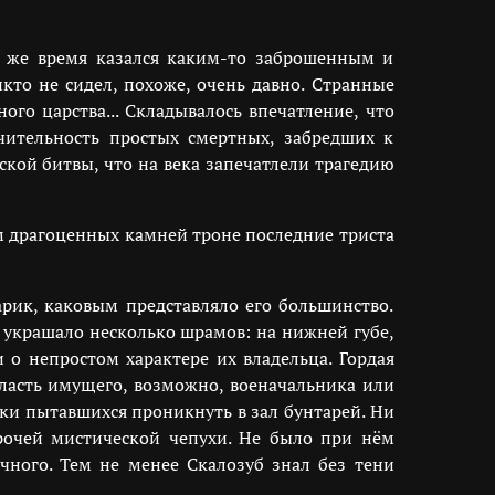
 же время казался каким-то заброшенным и
кто не сидел, похоже, очень давно. Странные
го царства... Складывалось впечатление, что
чительность простых смертных, забредших к
кой битвы, что на века запечатлели трагедию
ом драгоценных камней троне последние триста
арик, каковым представляло его большинство.
 украшало несколько шрамов: на нижней губе,
и о непростом характере их владельца. Гордая
ласть имущего, возможно, военачальника или
ски пытавшихся проникнуть в зал бунтарей. Ни
прочей мистической чепухи. Не было при нём
чного. Тем не менее Скалозуб знал без тени