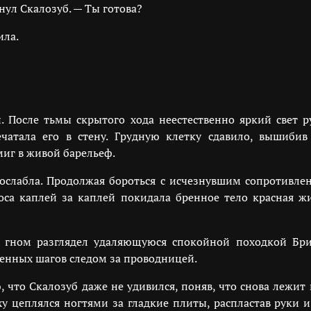
нул Скалозуб. — Ты готова?
ила.
. После тьмы скрытого хода неестественно яркий свет р
чатала его в стену. Грудную клетку сдавило, вышибив
миг в живой барельеф.
ослабла. Продолжая бороться с исчезнувшим сопротивле
 носа каплей за каплей покидала бренное тело красная ж
гном разглядел удаляющуюся спокойной походкой Бриг
ренных шагов следом за проводницей.
 что Скалозуб даже не удивился, поняв, что снова лежит 
ху цеплялся ногтями за гладкие плиты, распластав руки и