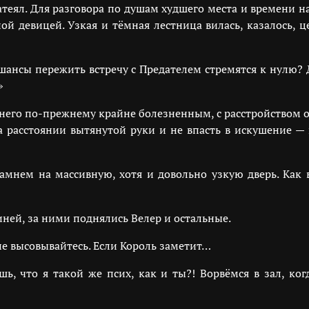
затеял. Для разговора по душам худшего места и времени 
ой девицей. Узкая и тёмная лестница вилась, казалось, ц
шансы пережить встречу с Предателем стремятся к нулю? Да
»
я него по-прежнему крайне болезненным, с расстройством 
а расстоянии вытянутой руки и не впасть в искушение —
амнем на массивную, хотя и довольно узкую дверь. Как
виней, за ними поднялись Велер и остальные.
не высовывайтесь. Если Король заметит…
шь, что я такой же псих, как и ты?! Ворвёмся в зал, ког