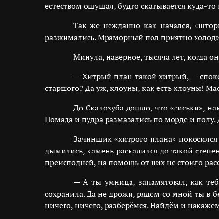
естеством ощущал, будто скатывается куда-то
Так же нежданно как начался, «штор
разжимались. Мраморный пол приятно холоди
Минула, наверное, тысяча лет, когда о
— Хитрый план такой хитрый, — споко
старшого? Да уж, клоуны, как есть клоуны! Ма
До Скалозуба дошло, что «сиськи», н
Помада и пудра размазались по морде и полу.
Зачинщик «хитрого плана» покосился в
дымились, камень раскалился до такой степен
преисподней, на помощь от них не стоило рас
— А ты умница, запамятовал, как теб
сохранила. Да не дрожи, рядом со мной ты в б
ничего, ничего, разберёмся. Найдём и накажем 