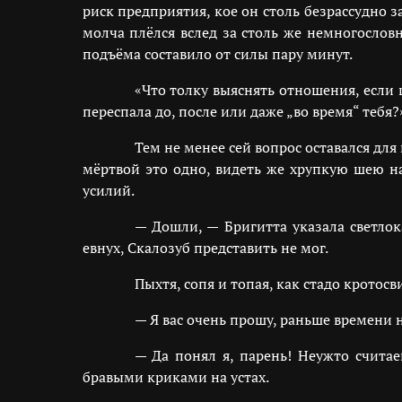
риск предприятия, кое он столь безрассудно 
молча плёлся вслед за столь же немногословн
подъёма составило от силы пару минут.
«Что толку выяснять отношения, если 
переспала до, после или даже „во время“ тебя?
Тем не менее сей вопрос оставался дл
мёртвой это одно, видеть же хрупкую шею н
усилий.
— Дошли, — Бригитта указала светлок
евнух, Скалозуб представить не мог.
Пыхтя, сопя и топая, как стадо кротос
— Я вас очень прошу, раньше времени 
— Да понял я, парень! Неужто считае
бравыми криками на устах.