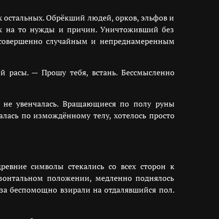
ех остальных. Обрёкший людей, орков, эльфов и
ких на то нужды и причин. Уничтоживший без
ив совершенно случайным и непреднамеренным
ой расы. — Прошу тебя, встань. Бессмысленно
м не увенчалась. Вращающиеся по полу руны
калась по измождённому телу, хотелось просто
евние символы стекались со всех сторон к
ризонтальном положении, медленно поднялось
аза беспомощно взирали на отдалявшийся пол.