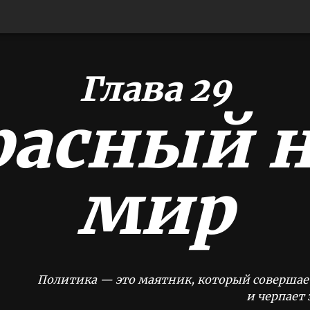
Глава 29
расный 
мир
Политика — это маятник, который совершае
и черпает