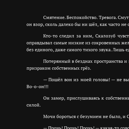
Смятение. Беспокойство. Тревога. См
он взор, сколь далеко бы ни шёл, как часто не
Кто-то следил за ним, Скалозуб чувс
оправдывал самые низкие из сокровенных жела
без единого, даже самого тихого звука. Лишь 
Потерянный в безднах пространства и
призраком собственных грёз.
— Пошёл вон из моей головы! — не вы
Во-о-он!!!
Он замер, прислушиваясь к собственн
силой.
Мочи бороться с безумием не было, и Ск
— Прочь! Прочь! Прочь! — какая-то сов