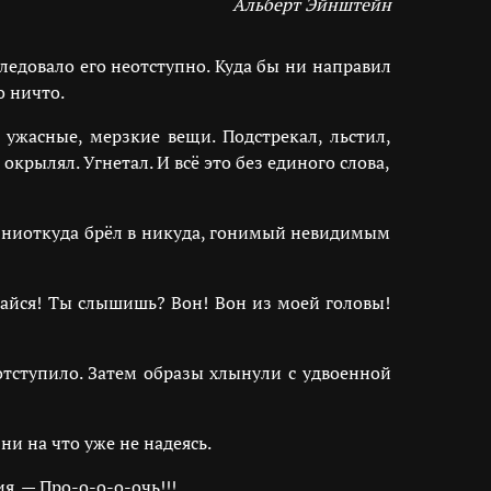
Альберт Эйнштейн
едовало его неотступно. Куда бы ни направил
о ничто.
 ужасные, мерзкие вещи. Подстрекал, льстил,
рылял. Угнетал. И всё это без единого слова,
з ниоткуда брёл в никуда, гонимый невидимым
райся! Ты слышишь? Вон! Вон из моей головы!
отступило. Затем образы хлынули с удвоенной
ни на что уже не надеясь.
я. — Про-о-о-о-очь!!!