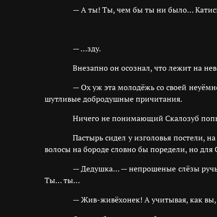
— А ты! Ты, чем бы ты ни было… Катис
— …зду.
Внезапно он осознал, что лежит на нев
— Ох уж эта молодёжь со своей неуёмно
шутливые добродушные причитания.
Ничего не понимающий Скалозуб попыта
Пастырь сидел у изголовья постели, н
волосы на бороде словно бы поредели, но для
— Дедушка… — непрошеные слёзы ручьё
Ты… ты…
— Жив-живёхонек! А учитывая, как вы,