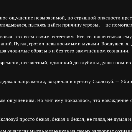
утное ощущение невыразимой, но страшной опасности пресл
 оглядывался, пытаясь найти причину угрозы, — не помогал
твовал это всем своим естеством. Кто-то нашёптывал ему
ний. Пугал, грозил невыносимыми муками. Воодушевлял, ок
едва уловимые образы в и без того замутнённом сознании.
 времени, несчастный, одинокий до глубины души гном и
держав напряжения, закричал в пустоту Скалозуб. — Уби
ым ощущениям. На миг ему показалось, что наваждение 
алозуб просто бежал, бежал и бежал, не глядя, не думая и 
сем ошалелая мысль мелькнула на самых задворках сознани