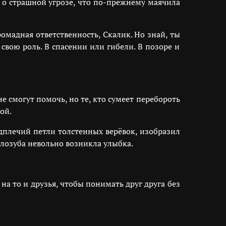
е о страшной угрозе, что по-прежнему маячила
омадная ответственность, Скалик. Но знай, ты
свою роль. В спасении или гибели. В позоре и
е смогут помочь, но те, кто сумеет перебороть
ой.
едплечий петли толстенных верёвок, изобразил
алозуба невольно возникла улыбка.
на то и друзья, чтобы понимать друг друга без