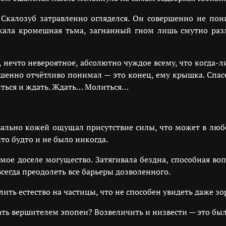
 Скалозуб затравленно огляделся. Он совершенно не пони
ужала кромешная тьма, загнанный гном лишь смутно раз
нечто невероятное, абсолютно чуждое всему, что когда-ли
шенно отчётливо понимал — это конец, ему крышка. Спасе
иться и ждать. Ждать… Молиться…
вально кожей ощущал присутствие силы, что может в любо
что будто и не было никогда.
омое доселе могущество. Затягивала бездна, способная во
сегда преодолеть все барьеры дозволенного.
лить естество на частицы, что не способен увидеть даже зо
ть вершителем эпопеи? Возвеличить и низвести — это был 