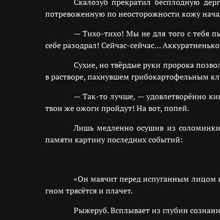
Скалозуб прекратил бесплодную дерг
потревоженную по неосторожности кожу начал
— Тихо-тихо! Мы не для того с тебя 
себе разодрал! Сейчас-сейчас… Аккуратненьк
Сухие, но твёрдые руки пророка позв
в растворе, пахнувшем грибокартофельным клу
— Так-то лучше, — удовлетворённо ки
твои же ожоги пройдут! На вот, попей.
Лишь медленно осушив из соломинки 
памяти картину последних событий:
«Он маячит перед испуганным лицом 
гном трясётся и плачет.
Рыжеруб. Всплывает из глубин сознани