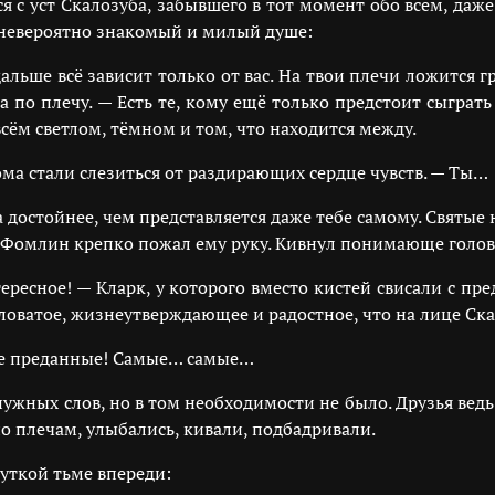
я с уст Скалозуба, забывшего в тот момент обо всём, даж
, невероятно знакомый и милый душе:
льше всё зависит только от вас. На твои плечи ложится гр
 по плечу. — Есть те, кому ещё только предстоит сыграть 
всём светлом, тёмном и том, что находится между.
ма стали слезиться от раздирающих сердце чувств. — Ты…
достойнее, чем представляется даже тебе самому. Святые н
 — Фомлин крепко пожал ему руку. Кивнул понимающе голов
ересное! — Кларк, у которого вместо кистей свисали с пр
ловатое, жизнеутверждающее и радостное, что на лице Ск
ые преданные! Самые… самые…
жных слов, но в том необходимости не было. Друзья ведь 
по плечам, улыбались, кивали, подбадривали.
уткой тьме впереди: