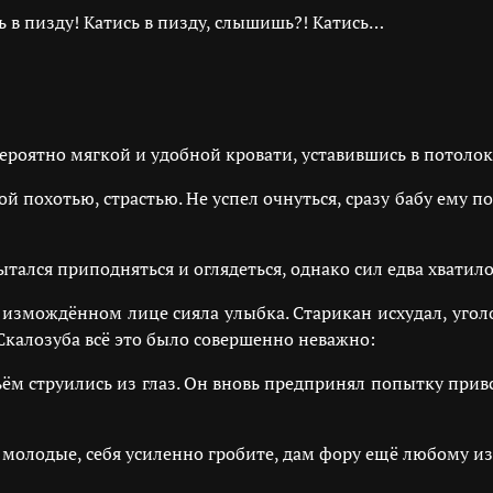
ь в пизду! Катись в пизду, слышишь?! Катись…
ероятно мягкой и удобной кровати, уставившись в потолок
й похотью, страстью. Не успел очнуться, сразу бабу ему п
лся приподняться и оглядеться, однако сил едва хватило 
а измождённом лице сияла улыбка. Старикан исхудал, уголо
 Скалозуба всё это было совершенно неважно:
м струились из глаз. Он вновь предпринял попытку привст
 молодые, себя усиленно гробите, дам фору ещё любому из