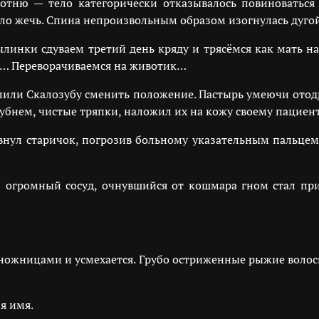
отню — тело категорически отказывалось повиноваться
о жечь. Спина непроизвольным образом изогнулась дугой
пылинки сдуваем третий день кряду и трясёмся как мать н
о… Переворачиваемся на животик…
олили Скалозубу сменить положение. Пастырь умеючи отод
бнем, чистые тряпки, наложил их на кожу своему пациент
внул старичок, погрозив больному указательным пальцем
огромный сосуд, очнувшийся от кошмара гном стал прих
ножницами и усмехается. Грубо остриженные рыжие волос
я имя.