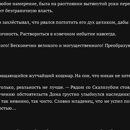
юбое намерение, была на расстоянии вытянутой руки перед
ит безграничную власть.
о захлёстывал, что рвался поглотить его дух целиком, дабы
личность. Раствориться в извечном небытие навсегда.
иного! Бесконечно великого и могущественного! Преобразу
ращающийся жутчайший кошмар. На сон, что никак не хоте
только, реальность не лучше. — Рядом со Скалозубом сто
течению обстоятельств Дома грустно улыбнулся наследнику
так невинно, так чисто. Словно младенец, что не успел по
зостью…