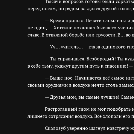
Тысячи вопросов готовы были сорватьс
перед носом, но рядом раздался другой голос
— Время пришло. Печати сломлены и да
не один, — Хиггинс похлопал бывшего ученика
славе. В отважной борьбе или трусости. В… во 
— Уч… учитель… — глаза одинокого гно
— Ты справишься, Безбородый! Ты куда 
в себе тьму, укажут другим путь к спасению!
— Выше нос! Начинается всё самое инт
своими орудиями в воздухе нечто столь замыс
— Друзья мои, вы самые лучшие! Сам
Растроганный гном не мог подобрать ну
лишнего сотрясания воздуха. Все хлопали его 
Скалозуб уверенно шагнул навстречу ж