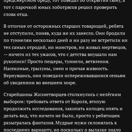
предсмертном бреду, тот поведал об открытии сыну, а
тот с парочкой юных лоботрясов решил проверить
слова отца.
В отличие от осторожных старших товарищей, ребята
не отступили, поняв, куда же их занесло. Они бродили
по туннелям несколько дней и ни разу не встретили ни
тех самых отродий, ни монстров, ни живых мертвецов,
— ничего из тех ужасов, что с детства внушали нам
рукописи! Просто пещеры, туннели, ветвления.
Насекомые, грызуны, змеи и прочая живность.
Вернувшись, они поведали испереживавшимся семьям
об увиденном во внешнем мире.
Старейшины Жизнетворцев столкнулись с нелёгким
выбором: требовать ответа от Короля, втихую
продолжить исследования, закопать колодец опять и
делать вид, что ничего не было, просто у ребятишек
разыгралась фантазия. Мудрые мужи склонялись к
последнему варианту, но поскольку о вылазке знало