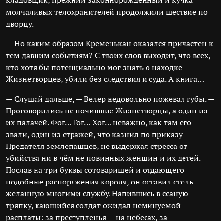
кладовщик, прежний законнорожденный и кучка
молчаливых телохранителей продолжили шествие по
дворцу.
— Но каким образом Кременькан оказался причастен к
тем давним событиям? С твоих слов выходит, что всех,
кто хотя бы потенциально мог знать о находке
Жизнетворцев, убили без следствия и суда. А книга…
— Слушай дальше, — Велер недовольно пожевал губы. —
Проговорились не почившие Жизнетворцы, а один из
их палачей. Фог… Гог… Хог… неважно, как там его
звали, один из стражей, что казнил по приказу
Предателя землепашцев, не выдержал стресса от
убийства ни в чём не повинных женщин и их детей.
Послав на три буквы сотоварищей и отдающего
подобные распоряжения короля, он оставил столь
желанную многими службу. Напившись в ссаную
тряпку, кающийся солдат ожидал неминуемой
расплаты: за преступленья — на небесах, за