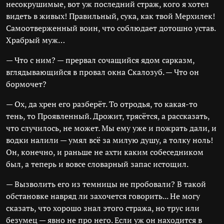
несокрушимые, вот уж последний страж, кого я хотел
видеть в живых! Правильный, сука, как твой Мерхилек!
Самоотверженный воин, что соблюдает дотошно устав.
Храбрый муж…
— Что с ним? — прервал сочащийся ядом сарказм,
вглядывающийся в провал окна Скалозуб. — Что он
бормочет?
— Ох, да хрен его разберёт. То отродья, то какая-то
тень, то Проявленный. Дрожит, трясётся, а рассказать,
что случилось, не может. Мы ему уже и пожрать дали, и
водки налили — умял всё за милую душу, а толку ноль!
Он, конечно, и раньше не ахти каким собеседником
был, а теперь и вовсе словарный запас истощил.
— Вызволить его из темницы не пробовали? В такой
обстановке навряд ли захочется говорить... Не могу
сказать, что хорошо знал этого стража, но трус или
безумец — явно не про него. Если уж он находится в