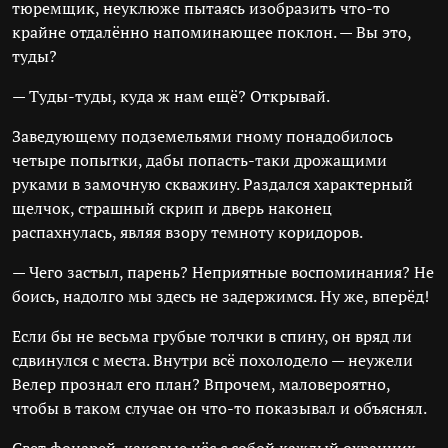
тюремщик, неуклюже пытаясь изобразить что-то
крайне отдалённо напоминающее поклон. — Вы это,
туды?
— Туды-туды, куда ж нам ещё? Открывай.
Заведующему подземельями гному понадобилось
четыре попытки, дабы попасть-таки дрожащими
руками в замочную скважину. Раздался характерный
щелчок, страшный скрип и дверь наконец
распахнулась, являя взору темноту коридоров.
— Чего застыл, парень? Неприятные воспоминания? Не
боись, надолго мы здесь не задержимся. Ну же, вперёд!
Если бы не весьма грубые толчки в спину, он вряд ли
сдвинулся с места. Внутри всё похолодело — неужели
Велер прознал его план? Впрочем, маловероятно,
чтобы в таком случае он что-то показывал и объяснял.