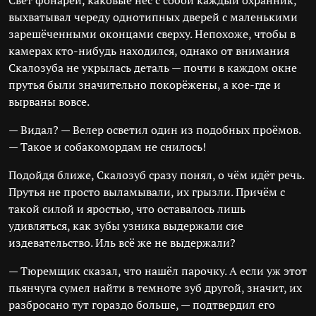
Свет фонарей, каковые нёс с собой каждый охранник,
выхватывал череду однотипных дверей с маленькими
зарешёченными оконцами сверху. Непохоже, чтобы в
камерах кто-нибудь находился, однако от внимания
Скалозуба не укрылась деталь — почти в каждом окне
прутья были значительно покорёжены, а кое-где и
вырваны вовсе.
— Видал? — Велер осветил один из подобных проёмов.
— Такое и собакомордам не снилось!
Подойдя ближе, Скалозуб сразу понял, о чём идёт речь.
Прутья не просто выламывали, их грызли. Причём с
такой силой и яростью, что оставалось лишь
удивляться, как зубы узника выдержали сие
издевательство. Иль всё же не выдержали?
— Тюремщик сказал, что нашёл парочку. А если уж этот
пьянчуга сумел найти в темноте зуб другой, значит, их
разбросано тут гораздо больше, — подтвердил его