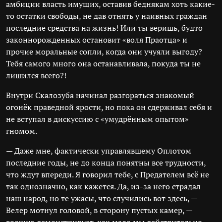
амбиции власть имущих, оставив беднякам хоть какие-
то остатки свободы, не дав отнять у наивных граждан
последние средства на жизнь! Или ты веришь, будто
законнорожденных остановит «воля Праотца» и
прочие моральные сопли, когда они учуяли выгоду?
Тебя самого много она останавливала, покуда ты не
лишился всего?!
Внутри Скалозуба начинал разгораться знакомый
огонёк праведной ярости, но пока он сдерживал себя и
не вступал в дискуссию с «умудрённым опытом»
гномом.
— Даже мне, фактически управлявшему Оплотом
последние годы, не до конца понятны все трудности,
что ждут впереди. Я говорил тебе, с Предателем всё не
так однозначно, как кажется. Да, из-за него страдал
наш народ, но те ужасы, что случились вот здесь, —
Велер мотнул головой, в сторону пустых камер, —