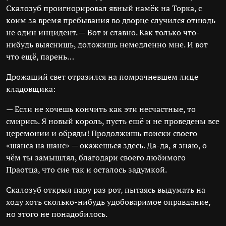
Скалозуб проигнорировал явный намёк на Торка, с
коим за время пребывания во дворце случился отнюдь
не один инцидент. — Вот и славно. Как только что-
нибудь выяснишь, доложишь немедленно мне. И вот
что ещё, парень…
Дрожащий свет отразился на помрачневшем лице
кладовщика:
— Если не хочешь кончить как эти несчастные, то
смирись. Я новый король, пусть ещё и не проведены все
церемонии и обряды! Продолжишь поиски своего
«шанса на шанс» — окажешься здесь. Да-да, я знаю, о
чём ты замышлял, благодари своего любимого
Праотца, что сие так и осталось задумкой.
Скалозуб открыл пару раз рот, пытаясь выдумать на
ходу хоть сколько-нибудь удобоваримое оправдание,
но этого не понадобилось.