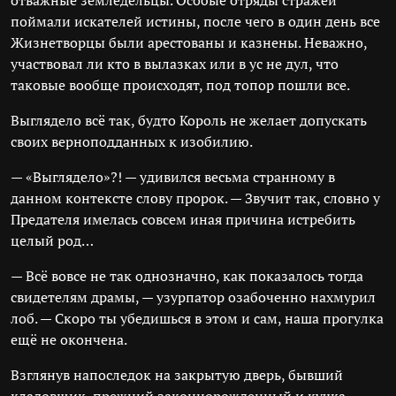
отважные земледельцы. Особые отряды стражей
поймали искателей истины, после чего в один день все
Жизнетворцы были арестованы и казнены. Неважно,
участвовал ли кто в вылазках или в ус не дул, что
таковые вообще происходят, под топор пошли все.
Выглядело всё так, будто Король не желает допускать
своих верноподданных к изобилию.
— «Выглядело»?! — удивился весьма странному в
данном контексте слову пророк. — Звучит так, словно у
Предателя имелась совсем иная причина истребить
целый род…
— Всё вовсе не так однозначно, как показалось тогда
свидетелям драмы, — узурпатор озабоченно нахмурил
лоб. — Скоро ты убедишься в этом и сам, наша прогулка
ещё не окончена.
Взглянув напоследок на закрытую дверь, бывший