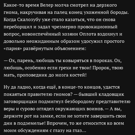
Какое-то время Велер молча смотрел на дерзкого
гнома, накручивая на палец конец ухоженной бороды.
Когда Скалозубу уже стало казаться, что он снова
переборщил и задал чрезмерно провокационный
вопрос, новоиспечённый хозяин Оплота вздохнул и
довольно неожиданным образом удосужил простого
«парня» развёрнутым объяснением:
— Ох, парень, любишь ты ковыряться в пороках. Ох,
любишь, особенно если грехи не твои! Пророк, твою
мать, проповедник до мозга костей!
Ну да ладно, когда ещё, в конце-то концов, удастся
покаяться правителю гномов? — бывший кладовщик
заговорщицки подмигнул безбородому представителю
веры и сурово оглядел окружающих воинов. — А вы,
держите рот на замке, если не хотите завершить свои
дни в подземелье! Впрочем, то же относится ко всем
моим обсуждениям с глазу на глаз…