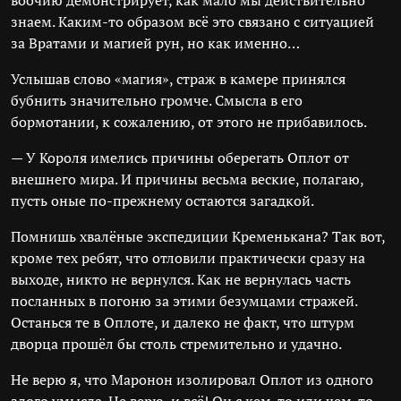
воочию демонстрирует, как мало мы действительно
знаем. Каким-то образом всё это связано с ситуацией
за Вратами и магией рун, но как именно…
Услышав слово «магия», страж в камере принялся
бубнить значительно громче. Смысла в его
бормотании, к сожалению, от этого не прибавилось.
— У Короля имелись причины оберегать Оплот от
внешнего мира. И причины весьма веские, полагаю,
пусть оные по-прежнему остаются загадкой.
Помнишь хвалёные экспедиции Кременькана? Так вот,
кроме тех ребят, что отловили практически сразу на
выходе, никто не вернулся. Как не вернулась часть
посланных в погоню за этими безумцами стражей.
Останься те в Оплоте, и далеко не факт, что штурм
дворца прошёл бы столь стремительно и удачно.
Не верю я, что Маронон изолировал Оплот из одного