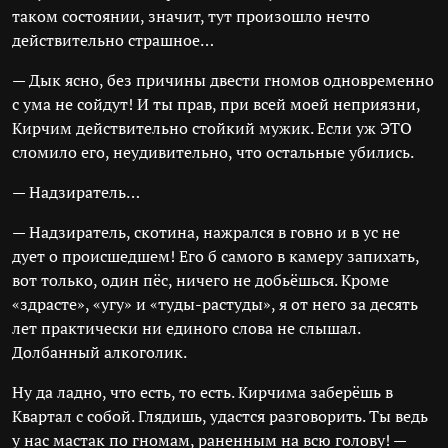
таком состоянии, значит, тут произошло нечто
действительно страшное…
— Дык ясно, без причины двести гномов одновременно
с ума не сойдут! И ты прав, при всей моей неприязни,
Кирчим действительно стойкий мужик. Если уж ЭТО
сломило его, неудивительно, что остальные убились.
— Надзиратель…
— Надзиратель, скотина, нажрался в говно и в ус не
дует о происшедшем! Его б самого в камеру запихать,
вот только, один пёс, ничего не добьёшься. Кроме
«здрасте», «угу» и «туды-растуды», я от него за десять
лет практически ни единого слова не слышал.
Долбанный алкоголик.
Ну да ладно, что есть, то есть. Кирчима заберёшь в
Квартал с собой. Глядишь, удастся разговорить. Ты ведь
у нас мастак по гномам, раненным на всю голову! —