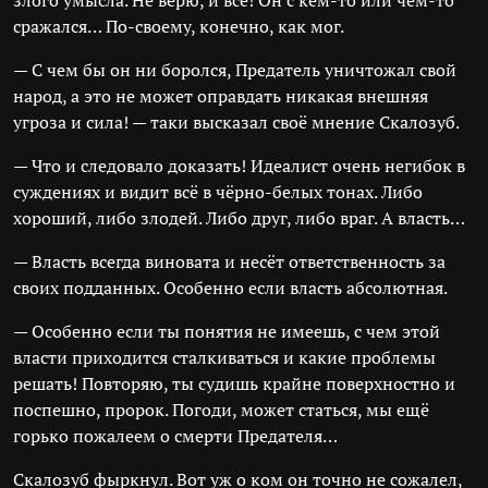
злого умысла. Не верю, и всё! Он с кем-то или чем-то
сражался… По-своему, конечно, как мог.
— С чем бы он ни боролся, Предатель уничтожал свой
народ, а это не может оправдать никакая внешняя
угроза и сила! — таки высказал своё мнение Скалозуб.
— Что и следовало доказать! Идеалист очень негибок в
суждениях и видит всё в чёрно-белых тонах. Либо
хороший, либо злодей. Либо друг, либо враг. А власть…
— Власть всегда виновата и несёт ответственность за
своих подданных. Особенно если власть абсолютная.
— Особенно если ты понятия не имеешь, с чем этой
власти приходится сталкиваться и какие проблемы
решать! Повторяю, ты судишь крайне поверхностно и
поспешно, пророк. Погоди, может статься, мы ещё
горько пожалеем о смерти Предателя…
Скалозуб фыркнул. Вот уж о ком он точно не сожалел,