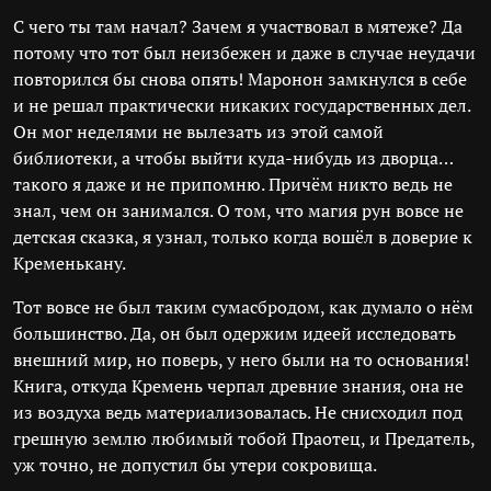
С чего ты там начал? Зачем я участвовал в мятеже? Да
потому что тот был неизбежен и даже в случае неудачи
повторился бы снова опять! Маронон замкнулся в себе
и не решал практически никаких государственных дел.
Он мог неделями не вылезать из этой самой
библиотеки, а чтобы выйти куда-нибудь из дворца…
такого я даже и не припомню. Причём никто ведь не
знал, чем он занимался. О том, что магия рун вовсе не
детская сказка, я узнал, только когда вошёл в доверие к
Кременькану.
Тот вовсе не был таким сумасбродом, как думало о нём
большинство. Да, он был одержим идеей исследовать
внешний мир, но поверь, у него были на то основания!
Книга, откуда Кремень черпал древние знания, она не
из воздуха ведь материализовалась. Не снисходил под
грешную землю любимый тобой Праотец, и Предатель,
уж точно, не допустил бы утери сокровища.