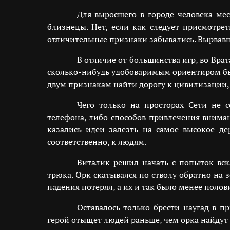
Для выросшего в городе человека мес
близнецы. Нет, если как следует присмотре
отличительные признаки забывались. Вырвавши
В отличие от большинства игр, во Вр
сколько-нибудь удобоваримым ориентиром был
двум признакам найти дорогу к цивилизации, 
Чего только на просторах Сети не с
телефона, либо способов привлечения внима
казались идеи залезть на самое высокое де
соответственно, к людям.
Виталик решил начать с попыток вска
трюка. Орк скатывался по стволу обратно на 
падения потерял, а их и так было менее полов
Оставалось только брести наугад в п
герой отыщет людей раньше, чем орка найдут