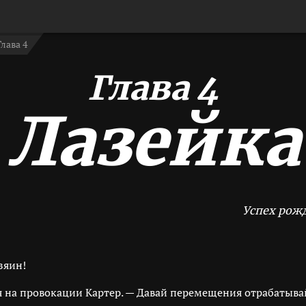
Глава 4
Глава 4
Лазейка
Успех рож
зяин!
я на провокации Картер. — Давай перемещения отрабатыва