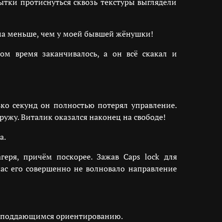
тки протиснуться сквозь текстуры выглядели
ума меньше, чем у моей бывшей жёнушки!
ом время заканчивалось, а он всё скакал и
ько секунд он полностью потерял управление.
ужу. Виталик оказался наконец на свободе!
а.
геря, причём поскорее. Зажав Caps lock для
час его совершенно не волновало направление
хо поддающимся ориентированию.