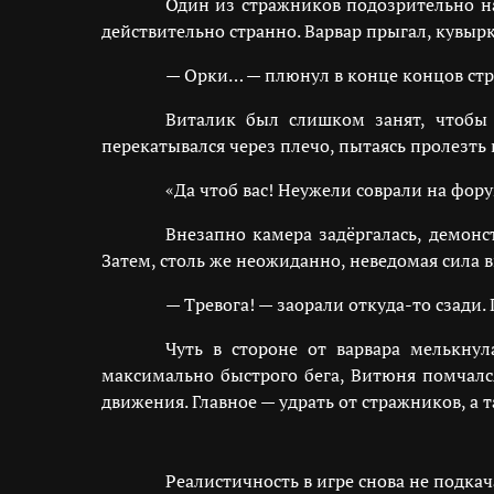
Один из стражников подозрительно н
действительно странно. Варвар прыгал, кувырка
— Орки… — плюнул в конце концов стра
Виталик был слишком занят, чтобы 
перекатывался через плечо, пытаясь пролезть 
«Да чтоб вас! Неужели соврали на фор
Внезапно камера задёргалась, демонс
Затем, столь же неожиданно, неведомая сила 
— Тревога! — заорали откуда-то сзади.
Чуть в стороне от варвара мелькнул
максимально быстрого бега, Витюня помчался
движения. Главное — удрать от стражников, а 
Реалистичность в игре снова не подка