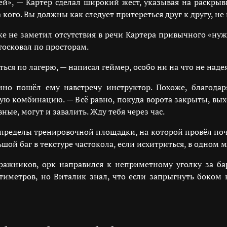
», — Картер сделал широкий жест, указывая на раскры
кого. Вы должны как следует притереться друг к другу, не
же не заметил отсутствия в речи Картера привычного «нуж
тосковал по просторам.
ся по лагерю, — написал геймер, особо ни на что не надея
но пошёл ему навстречу инструктор. Похоже, благодар
ую комбинацию. — Всё равно, покуда ворота закрыты, выход
ные, могут и завалить. Жду тебя через час.
 пределы тренировочной площадки, на которой провёл почти
ой баг в текстуре частокола, если исхитриться, в одном 
ражников, орк направился к неприметному уголку за бар
нтиметров, но Виталик знал, что если запрыгнуть боком