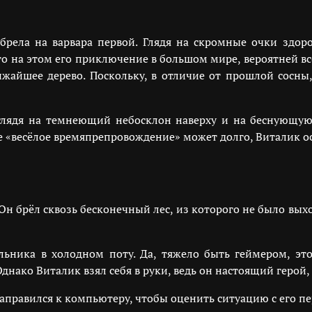
абрела на варвара первой. Глядя на скромные очки здо
то на этом его приключение в большом мире, вероятней все
лижайшее дерево. Поскольку, в отличие от прошлой сосны
глядя на темнеющий небосклон наверху и на беснующуюс
е «весёлое времяпрепровождение» может долго, Виталик 
н брёл сквозь бесконечный лес, из которого не было выхо
льника в холодном поту. Да, тяжело быть геймером, эт
Однако Виталик взял себя в руки, ведь он настоящий герой,
 направился к компьютеру, чтобы оценить ситуацию с его п