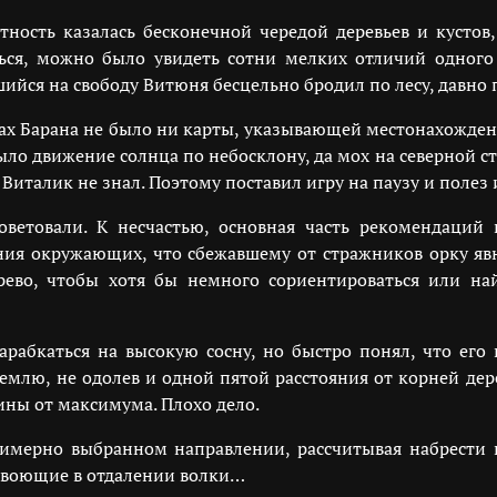
тность казалась бесконечной чередой деревьев и кустов
ться, можно было увидеть сотни мелких отличий одного 
йся на свободу Витюня бесцельно бродил по лесу, давно 
атах Барана не было ни карты, указывающей местонахожден
о движение солнца по небосклону, да мох на северной сто
Виталик не знал. Поэтому поставил игру на паузу и полез
оветовали. К несчастью, основная часть рекомендаций
ния окружающих, что сбежавшему от стражников орку яв
рево, чтобы хотя бы немного сориентироваться или на
рабкаться на высокую сосну, но быстро понял, что его
землю, не одолев и одной пятой расстояния от корней де
ины от максимума. Плохо дело.
римерно выбранном направлении, рассчитывая набрести н
 воющие в отдалении волки…