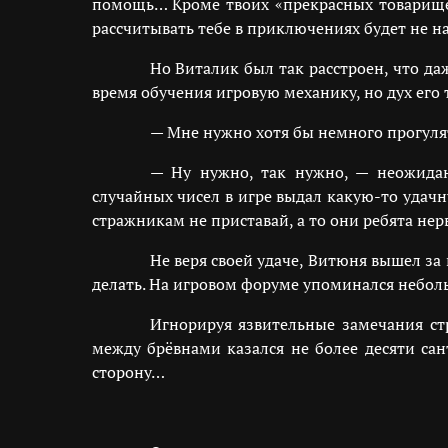
помощь… Кроме твоих «прекрасных товарищей
рассчитывать тебе в приключениях будет не на 
Но Виталик был так расстроен, что да
время обучения игровую механику, но дух его 
— Мне нужно хотя бы немного прогулять
— Ну нужно, так нужно, — неожидан
случайных чисел в игре выдал какую-то удачн
стражникам не приставай, а то они ребята нерв
Не веря своей удаче, Витюня вышел за
делать. На игровом форуме упоминался небольш
Игнорируя язвительные замечания ст
между брёвнами казался не более десяти са
сторону…