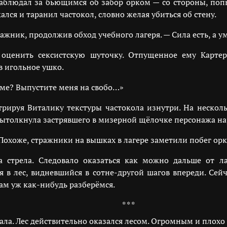
аблюдал за бьющимся об забор орком — со стороны, попы
лся и таранил частокол, словно желая убиться об стену.
жник, продолжив обход учебного лагеря. — Сила есть, а 
оценить сексистскую шуточку. Отпущенное ему Картер
в игольное ушко.
уме? Выпустите меня на свобо…»
трируя Виталику текстуры частокола изнутри. На нескол
вытолкнула застрявшего в мизерной щёлочке персонажа нар
 Похоже, стражники на вышках в лагере заметили побег орк
а стрела. Следовало оказаться как можно дальше от ла
 в лес, видневшийся в сотне-другой шагов впереди. Сей
там уж как-нибудь разберёмся.
* * *
чала. Лес действительно оказался лесом. Огромным и пло