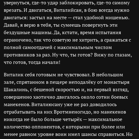
увернуться, где-то удар заблокировать, где-то самому
врезать. И двигаться, Виталийсан, в бою всегда нужно
двигаться: застыл на месте — стал удобной мишенью.
Давай, я верю в тебя, ты сумеешь повергнуть эти
бездушные машины. Да, кстати, время испытания
ограничено, так что советую не хитрить, а сражаться с
полной самоотдачей с максимальным числом
противников за раз. Ну что, ты готов? Вижу по глазам,
что готов, тогда начали!
Виталик себя готовым не чувствовал. В небольшом
зале, спрятанном в пещере неподалёку от монастыря
Шакалинь, с бешеной скоростью и, на первый взгляд,
совершенно хаотично двигалось около сотни боевых
манекенов. Виталиюсану уже не раз доводилось
отрабатывать на них Вротмненогидо, но манекенов
никогда не было больше четырёх — максимальное
количество оппонентов, с которыми при более или
менее равном уровне воин имел шансы справиться. Но