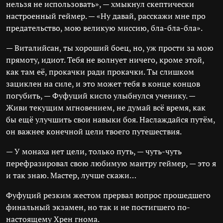
нельзя не использовать», — хмыкнул скептически
настроенный геймер. — «Ну давай, расскажи мне про
предательство, мою великую миссию, бла-бла-бла».
— Виталийсан, ты хороший боец, но, уж прости за мою
прямоту, идиот. Тебя не волнует ничего, кроме этой,
как там её, прокачки ради прокачки. Ты слишком
зациклен на силе, и это может тебя в конце концов
погубить, — Фуфуций кисло улыбнулся ученику. —
Живи текущим мгновением, не думай всё время, как
бы ещё улучшить свои навыки боя. Наслаждайся путём,
он важнее конечной цели твоего путешествия.
— У монаха нет цели, только путь, — чуть-чуть
перефразировал свою любимую мантру геймер, — это я
и так знаю. Мастер, лучше скажи…
Фуфуций резким жестом прервал вопрос прошедшего
финальный экзамен, но так и не постигшего по-
настоящему Хрен гнома.