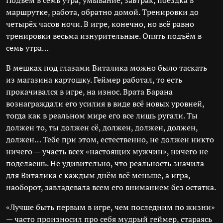
Подъём в семь утра, умывание, завтрак, поездка в
маршрутке, работа, обратно домой. Тренировки до
четырёх часов ночи. В игре, конечно, но всё равно
тренировки весьма изнурительные. Опять подъём в
семь утра…
В мешках под глазами Виталика можно было таскать
из магазина картошку. Геймер работал, то есть
прокачивался в игре, на износ. Врата Барана
вознаграждали его усилия в виде всё новых уровней,
тогда как в реальном мире его все лишь ругали. Ты
должен то, ты должен сё, должен, должен, должен,
должен… Тебе при этом, естественно, не должен никто
ничего — участь всех «настоящих мужчин», ничего не
поделаешь. Не удивительно, что реальность значила
для Виталика с каждым днём всё меньше, а игра,
наоборот, завладевала всем его вниманием без остатка.
«Лучше быть первым в игре, чем последним по жизни»
— часто произносил про себя мудрый геймер, стараясь