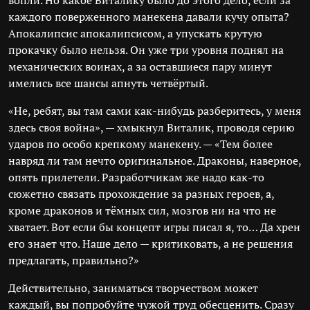
вопли. Но какое Виталику было до этого дело, если за
каждого поверженного манекена давали кучу опыта?
Апокалипсис апокалипсисом, а упускать крутую
прокачку было нельзя. Он уже три уровня поднял на
механических воинах, а за оставшиеся пару минут
имелись все шансы апнуть четвёртый.
«Не, ребят, вы там сами как-нибудь разберитесь, у меня
здесь своя война», — хмыкнул Виталик, проводя серию
ударов по особо крепкому манекену. — «Тем более
навряд ли там нечто оригинальное. Драконы, наверное,
опять прилетели. Разработчикам же надо как-то
сюжетно связать прохождение за разных героев, а,
кроме драконов и тёмных сил, мозгов ни на что не
хватает. Вот если бы концепт игры писал я, то… Да хрен
его знает что. Наше дело — критиковать, а не решения
предлагать, правильно?»
Действительно, заниматься творчеством может
каждый, вы попробуйте чужой труд обесценить. Сразу