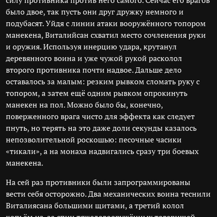
силу противника против него самого. Сейчас его врагов
было двое, так пусть они друг дружку немного и
подубасят. Уйдя с линии атаки вооружённого топором
манекена, Виталийсан схватил место сочленения руки
и оружия. Используя инерцию удара, крутанул
деревянного воина и уже чужой рукой расколол
второго противника почти надвое. Дальше дело
оставалось за малым: резким рывком сломать руку с
топором, а затем ещё одним рывком опрокинуть
манекен на пол. Можно было бы, конечно,
поверженного врага чисто для эффекта как следует
пнуть, но терять на это даже доли секунды казалось
непозволительной роскошью: песочные часики
«тикали», а на монаха надвигались сразу три боевых
манекена.
На сей раз противники были запрограммированы
вести себя осторожно. Два механических воина теснили
Виталиясана большими щитами, а третий колол