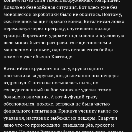
копьём из-за спин тяжеловооружённых товарищей.
Довольно безнадёжная ситуация. Вот здесь уже без
монашеской акробатики было не обойтись. Поэтому,
схватившись за щит правого воина, Виталийсан ловко
перемахнул через преграду, очутившись позади
троицы. Короткими ударами под колено и в условную
шею монах быстро расправился с щитоносцем и
манекеном с копьём, одолеть оставшегося бойца
помогло уже обычно Хваткидо.
Виталийсан кружился по залу, круша одного
противника за другим, когда внезапно пол пещеры
вздрогнул. С потолка посыпалась пыль, но
сосредоточенный на бое монах не уделил этому
большого внимания. А вот Фуфуций сразу
обеспокоился, похоже, встряска не была частью
финального испытания. Крикнув ученику какие-то
указания, наставник выбежал из пещеры. Снаружи
явно что-то происходило: слышался рёв, грохот и