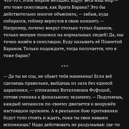
Что-то с этим миром неладно. Вдруг весь наш мир —
это тоже симуляция, как Врата Барана? Это бы
действительно многое объясняло, — забыв, куда
собирался, геймер вернулся в свою комнату. —
Например, почему вокруг столько тупых баранов,
только внешне похожих на нормальных людей! Да, мы
точно живём в симуляции. Буду называть её Планетой
Баранов. Только подождите, тогда получается, что я
тоже баран?
* * *
— Да ты не ссы, не убьют тебя манекены! Если всё
сделаешь правильно, выйдешь из зала без единой
царапинки, — успокаивал Виталиясана Фуфуций,
готовя ученика к финальному экзамену. — Подумаешь,
каждый механизм по-своему двигается и вооружён
настоящим оружием. А в реальном бою противники
будут тупо стоять и ждать, пока ты свои навыки
вспомнишь? Надо действовать не раздумывая: где-то