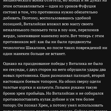
механического воина отлетела, но монах и не думал на
этом останавливаться — один из уроков Фуфуция
состоял в том, что противника нужно обязательно
добивать. Поэтому, воспользовавшись удобной
позицией, Виталийсан вложил всю массу своего
немаленького гномьего тела в лоу-кик, переломив
жерди, заменявшие манекену ноги. Вот теперь с этим
противником всё: как бы ни были продвинуты
технологии Шакалиня, но после таких повреждений ни
один манекен больше не встанет.
Однако на празднование победы у Виталика не было
ни секунды, с двух сторон на него обрушили удары два
новых противника. Один размахивал палицей, второй
настоящим боевым топором. На обоих сверху одели
толстые куртки и кольчуги. Голыми руками такую
броню хрен пробьёшь. Но Виталийсан и не собирался
противопоставлять кулак дубине и уж тем более
топору. Он познал Хрен, а потому умел использовать