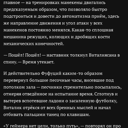
главное — на тренировках манекены двигались
предсказуемым образом, что позволяло быстро
подстроиться и довести до автоматизма приём, здесь
же направление движения и угол атаки у всех
манекенов постоянно менялся. Какая-то сплошная
мешанина режущих, колющих и дробящих кости
механических конечностей.
— Пошёл! Пошёл! — наставник толкнул Виталиясана в
спину. — Время утекает.
И действительно Фуфуций каким-то образом
перевернул большие песочные часы, висевшие под
потолком зала — песчинки стремительно посыпались,
отмеряя отведённое на испытание время. Сглотнув и
вытерев вспотевшие ладони о засаленную футболку,
Виталик отрёкся от всех бренных мыслей и начал
отбивать пальцами танец по клавишам.
«У геймера нет цели, только путь», — повторял он про