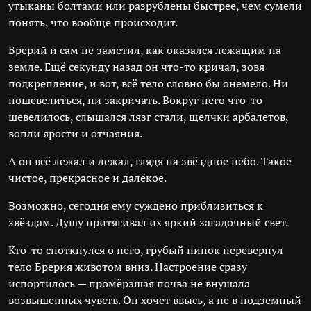
утыканы болтами или разрублены быстрее, чем сумели
понять, что вообще происходит.
Брерий и сам не заметил, как оказался лежащим на
земле. Ещё секунду назад он что-то кричал, зовя
подкрепление, и вот, всё тело словно бы онемело. Ни
пошевелиться, ни закричать. Вокруг него что-то
шевелилось, слышался лязг стали, щелчки арбалетов,
вопли ярости и отчаяния.
А он всё лежал и лежал, глядя на звёздное небо. Такое
чистое, прекрасное и далёкое.
Возможно, сегодня ему суждено приблизиться к
звёздам. Душу притягивал их яркий загадочный свет.
Кто-то споткнулся о него, грубый пинок перевернул
тело Брерия животом вниз. Настроение сразу
испортилось — промёрзшая почва не внушала
возвышенных чувств. Он хочет ввысь, а не в подземный