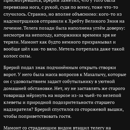
Присмотревшись, Брерий заметил, что у того была
перевязана нога, с рукой, судя по всему, тоже что-то
случилось. Странно, но вполне объяснимо: кого-то из
надсмотрщиков отправили к Хребту Великого Змия на
лечение. Телега позади была наполнена углём доверху:
несмотря на непогоду, каторжники времени зря не
теряли. Мамонт как будто немного прихрамывал и
вообще шёл как-то вяло. Метель потрепала даже такой
колосс силы.
Брерий подал знак подчинённым открыть створки
ворот. У него была масса вопросов к Махалычу, которые
он с удовольствием задаст собутыльнику в уютной
домашней обстановке. Нет, ну не заставлять же старого
товарища мёрзнуть на морозе из-за чьей-то нелепой
клеветы и природной подозрительности старшего
надзирателя? Брерий спустился со сторожевой вышки,
чтобы поприветствовать гостя.
Мамонт со страдающим видом втащил телегу на