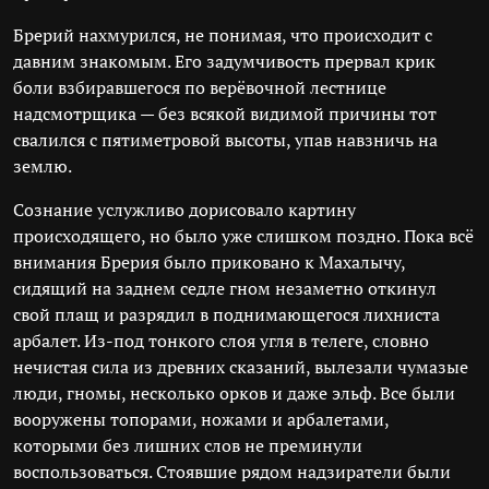
Брерий нахмурился, не понимая, что происходит с
давним знакомым. Его задумчивость прервал крик
боли взбиравшегося по верёвочной лестнице
надсмотрщика — без всякой видимой причины тот
свалился с пятиметровой высоты, упав навзничь на
землю.
Сознание услужливо дорисовало картину
происходящего, но было уже слишком поздно. Пока всё
внимания Брерия было приковано к Махалычу,
сидящий на заднем седле гном незаметно откинул
свой плащ и разрядил в поднимающегося лихниста
арбалет. Из-под тонкого слоя угля в телеге, словно
нечистая сила из древних сказаний, вылезали чумазые
люди, гномы, несколько орков и даже эльф. Все были
вооружены топорами, ножами и арбалетами,
которыми без лишних слов не преминули
воспользоваться. Стоявшие рядом надзиратели были