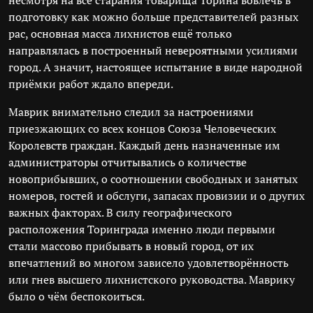
несмотря на все старания товарища Торина вовлечь в
подготовку как можно больше представителей разных
рас, основная масса лихнистов ещё только
направлялась в построенный невероятными усилиями
город. А значит, настоящее испытание в виде народной
приёмки работ ждало впереди.
Маврик внимательно следил за настроениями
приезжающих со всех концов Союза Человеческих
Королевств граждан. Каждый день назначенные им
администраторы отчитывались о количестве
новоприбывших, о соотношении свободных и занятых
номеров, гостей и обслуги, запасах провизии и о других
важных факторах. В силу географического
расположения Торинграда именно люди первыми
стали массово прибывать в новый город, от их
впечатлений во многом зависело удовлетворённость
или гнев высшего лихнистского руководства. Маврику
было о чём беспокоиться.