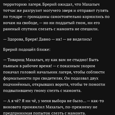
территорию лагеря. Брерий ожидал, что Махалыч
тотчас же разгрузит могучего зверя и отправит гулять
по тундре — громадины самостоятельно кормились по
ночам на свободе, — но ни поддатый гном, ни его
раненый спутник слезать с мамонта не спешили.
— Здорова, Бреря! Давно — ик! — не виделись!
Брерий подошёл ближе:
— Товарищ Махалыч, ну как вам не стыдно! Быть
пьяным в рабочее время! — с показным укором
покачал головой начальник лагеря, чтобы соблюсти
формальности при свидетелях. Он подозвал двух
подчинённых, открывших ворота, чтобы те помогли
подвыпившему гному слезть с мамонта.
— А я чё? Я ни чё, у меня выбора не было… — как-то
виновато промямлил Махалыч, по-прежнему не
предпринимая попыток слезть с мамонта.