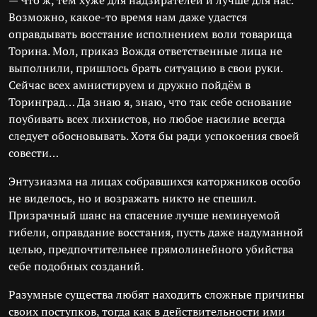
— Что ж, тем хуже для надзирателей и лучше для нас.
Возможно, какое-то время нам даже удастся
оправдывать восстание исполнением воли товарища
Торина. Мол, приказ Вождя ответственные лица не
выполнили, пришлось брать ситуацию в свои руки.
Сейчас всех амнистируем и дружно пойдём в
Торинград… Да знаю я, знаю, что так себе основание
поубивать всех лихнистов, но любое насилие всегда
следует обосновывать. Хотя бы ради успокоения своей
совести…
Энтузиазма на лицах собравшихся каторжников особо
не виделось, но и возражать никто не спешил.
Призрачный шанс на спасение лучше неминуемой
гибели, оправдание восстания, пусть даже надуманной
целью, предпочтительнее прямолинейного убийства
себе подобных созданий.
Разумные существа любят находить сложные причины
своих поступков, тогда как в действительности ими