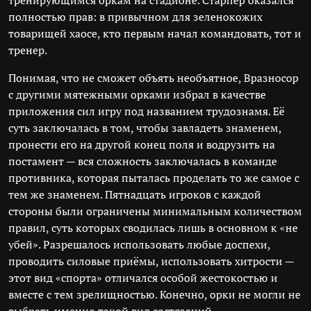
тренирующимся оркам на стадионе. Старпёр оказался
полностью прав: в привычном для зеленокожих
товарищей хаосе, кто первым начал командовать, тот и
тренер.
Понимая, что не сможет объять необъятное, Вразносор
с другими мятежными орками избрал в качестве
приложения сил игру под названием трудознамя. Её
суть заключалась в том, чтобы завладеть знаменем,
пронести его на другой конец поля и водрузить на
постамент — вся сложность заключалась в команде
противника, которая пыталась проделать то же самое с
тем же знаменем. Пятнадцать игроков с каждой
стороны были ограничены минимальным количеством
правил, суть которых сводилась лишь в основном к «не
убей». Разрешалось использовать любые доспехи,
проводить силовые приёмы, использовать хитрости —
этот вид «спорта» отличался особой жестокостью и
вместе с тем зрелищностью. Конечно, орки не могли не