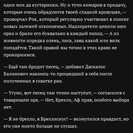
один мох да кустарники. Ну и тучи комаров в придачу,
которые очень обрадуются твоей сладкой кровушке, —
проворчал Рок, который регулярно участвовал в поиске
новых залежей ископаемых. Надзиратели ценили нюх
орка и брали его буквально в каждый поход. — А из
живности изредка олень, лиса, заяц какой или волк
попадётся. Такой оравой мы точно в этих краях не
прокормимся.
— Ещё там бродит песец, — добавил Даскалос
Балинович наконец-то пришедший в себя после
полученных в схватке ран.
— Угумс, вот песец там точно наступит, — согласился с
товарищем орк. — Нет, Брехло, Аф прав, особого выбора
нет.
— Я не брехло, я Брехлисиус! — возмутился правдист, но
его уже никто больше не слушал.