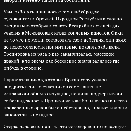
выбрать именно такой вид состязаний.
Увы, работать пришлось с тем ещё сбродом —
руководители Орочьей Народной Республики словно
специально отобрали со всех Бескрайних степей для
участия в Межрасовых играх конченых идиотов. Орки
не то что не могли согласовать свои действия, они даже
до невозможности примитивные правила забывали.
Тренировка из раза в раз заканчивалась массовой
дракой, в то время как бесхозное знамя валялось где-
нибудь в стороне.
Пара мятежников, которых Вразносору удалось
внедрить в число участников состязания, не
исправляли общую ситуацию, но лишь подчёркивали
её безнадёжность. Пропихивать же большее количество
проверенных орков было небезопасно, лихнисты могли
заподозрить неладное.
Стерва дала ясно понять, что её совершенно не волнует