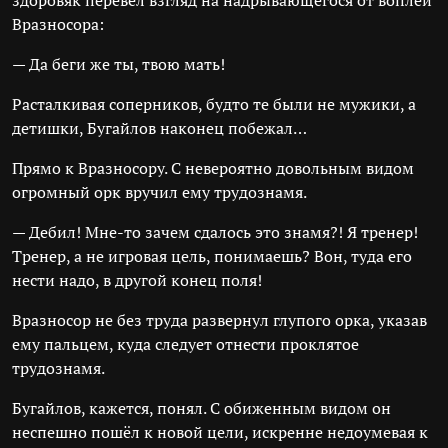
здоровяк перевёл взгляд на надрывающегося от воплей
Вразносора:
— Да беги же ты, твою мать!
Расталкивая соперников, будто те были не мужики, а
детишки, Бугайлов наконец побежал…
Прямо к Вразносору. С невероятно довольным видом
огромный орк вручил ему трудознамя.
— Дебил! Мне-то зачем сдалось это знамя?! Я тренер!
Тренер, а не игровая цель, понимаешь? Вон, туда его
нести надо, в другой конец поля!
Вразносор не без труда развернул глупого орка, указав
ему пальцем, куда следует отнести проклятое
трудознамя.
Бугайлов, кажется, понял. С обиженным видом он
неспешно пошёл к новой цели, искренне недоумевая к