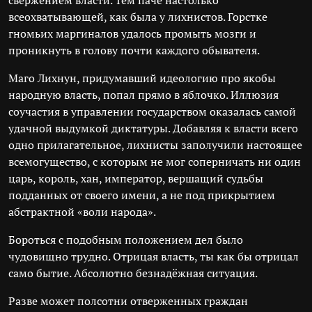
свержением власти. Тем паче настолько
всеохватывающей, как была у лихнистов. Горстке
гномьих маргиналов удалось промыть мозги и
проникнуть в голову почти каждого обывателя.
Маго Лихнун, придумавший идеологию про якобы
народную власть, попал прямо в яблочко. Иллюзия
соучастия в управлении государством оказалась самой
удачной выдумкой диктатуры. Добавляя к власти всего
одно прилагательное, лихнисты заполучили настоящее
всемогущество, с которым не мог соперничать ни один
царь, король, хан, император, вершащий судьбы
подданных от своего имени, а не под прикрытием
абстрактной «воли народа».
Бороться с подобным положением дел было
чудовищно трудно. Отрицая власть, ты как бы отрицал
само бытие. Абсолютно безнадёжная ситуация.
Разве может полсотни отверженных граждан