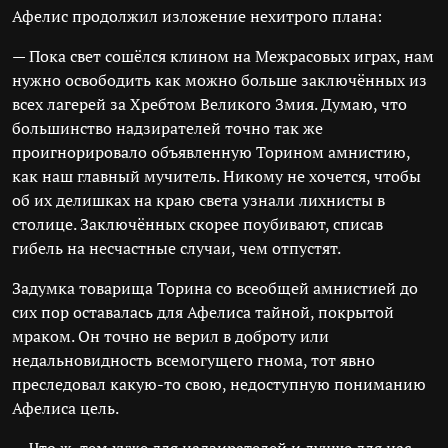
Афелис продолжил изложение нехитрого плана:
— Пока свет сошёлся клином на Межрасовых играх, нам
нужно освободить как можно больше заключённых из
всех лагерей за Хребтом Великого Змия. Думаю, что
большинство надзирателей точно так же
проигнорировало объявленную Торином амнистию,
как наш главный мучитель. Никому не хочется, чтобы
об их делишках на краю света узнали лихнисты в
столице. Заключённых скорее поубивают, списав
гибель на несчастные случаи, чем отпустят.
Задумка товарища Торина со всеобщей амнистией до
сих пор оставалась для Афелиса тайной, покрытой
мраком. Он точно не верил в доброту или
недальновидность всемогущего гнома, тот явно
преследовал какую-то свою, недоступную пониманию
Афелиса цель.