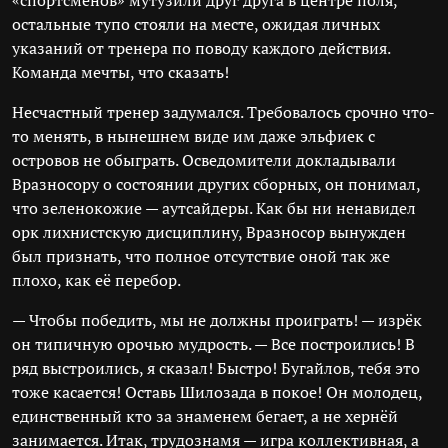
«спортсменов» мутузили друг друга в центре поля,
остальные тупо стояли на месте, ожидая личных
указаний от тренера по поводу каждого действия.
Команда мечты, что сказать!
Несчастный тренер задумался. Требовалось срочно что-
то менять, в нынешнем виде им даже эльфиек с
островов не обыграть. Осведомители докладывали
Вразносору о состоянии других сборных, он понимал,
что зеленокожие — аутсайдеры. Как бы ни ненавидел
орк лихнистскую дисциплину, Вразносор вынужден
был признать, что полное отсутствие оной так же
плохо, как её перебор.
— Чтобы победить, мы не должны проиграть! — изрёк
он типичную орочью мудрость. — Все построились! В
ряд выстроились, я сказал! Быстро! Бугайлов, тебя это
тоже касается! Оставь Шилозада в покое! Он молодец,
единственный кто за знаменем бегает, а не хернёй
занимается. Итак, трудознамя — игра коллективная, а