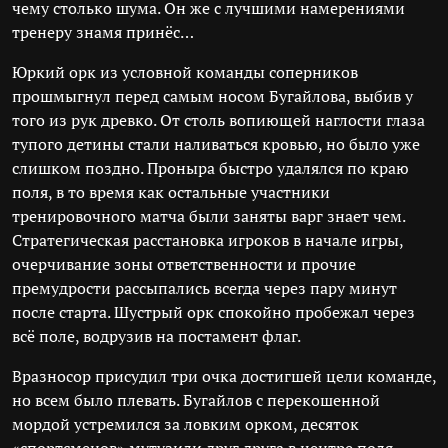
чему столько шума. Он же с лучшими намерениями
тренеру знамя принёс…
Юркий орк из условной команды соперников
прошмыгнул перед самым носом Бугайлова, выбив у
того из рук древко. От столь вопиющей наглости глаза
тупого детины стали наливаться кровью, но было уже
слишком поздно. Проныра быстро удалялся по краю
поля, в то время как остальные участники
тренировочного матча были заняты варг знает чем.
Стратегическая расстановка игроков в начале игры,
очерчивание зоны ответственности и прочие
премудрости рассыпались всегда через пару минут
после старта. Шустрый орк спокойно пробежал через
всё поле, водрузив на постамент флаг.
Вразносор присудил три очка достигшей цели команде,
но всем было плевать. Бугайлов с перекошенной
мордой устремился за ловким орком, десяток