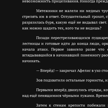
невозможность прицеливания. Никогда прежде
Мятежники не жалели ни медных труб
стрелять им в ответ. Оглушительный грохот, 
разразилась буря, какую ещё не видывал свет
как можно щадить тех, кого ты не видишь?
Позади перестреливающихся пушкарей
лестницы и готовые идти до конца люди, ор
начала атаки. Первое зависело разве что
вглядывавшийся в начинавший понемногу расс
начинать.
— Вперёд! — закричал Афелис в ухо ст
Зов подхватили остальные горнисты, 
Первыми вперёд двинулись отряды, к
над ещё пенящимися чёрными лужами. Времени
Затем к стенам крепости побежали 