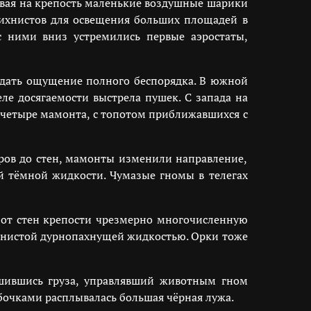
вая на крепость маленькие воздушные шарики
ихнистов для освещения больших площадей в
с ними вниз устремились первые аэростаты,
оздать ощущение полного беспорядка. В южной
ле досягаемости выстрела пушек. С запада на
х четыре мамонта, с топотом приближавшихся с
ров до стен, мамонты изменили направление,
ой тёмной жидкости. Чумазые гномы в телегах
ь от стен крепости чрезмерно многочисленную
янистой дурнопахнущей жидкостью. Орки тоже
ишившись груза, управлявший животным гном
очками расплывалась большая чёрная лужа.