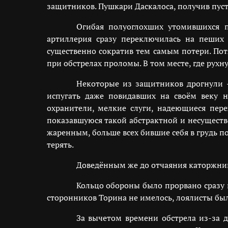
защитников. Пушкари Даскалоса, получив пуст
Огибая полуоглохших утомившихся п
артиллерия сразу переключилась на пеших
существенно сократив тем самым потери. Пот
при обстрелах проломы. В том месте, где рухну
Некоторые из защитников дрогнули 
испугать даже повидавших на своём веку 
охранители, мелкие слуги, надеющиеся пере
показавшуюся такой абстрактной и несуществ
жаренным, больше всех бившие себя в грудь по
терять.
Доведённым же до отчаяния каторжник
Кольцо обороны было прорвано сразу 
сторонников Торина не имелось, лоялисты бы
За вычетом времени обстрела из-за д