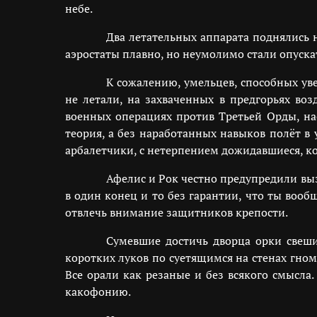
небе.
Два летательных аппарата поднялись 
аэростаты плавно, но неумолимо стали опуск
К сожалению, умельцев, способных ув
не летали, на захваченных в предгорьях во
военных операциях против Третьей Орды, на
теория, а без наработанных навыков полёт в
арбалетчики, с нетерпением дожидавшиеся, ког
Афелис и Рок честно предупредили выз
в один конец и то без гарантии, что ты воо
отвлечь внимание защитников крепости.
Сумевшие достичь дворца орки свеши
коротких луков по суетящимся на стенах гном
Все орали как резаные и без всякого смысла
какофонию.