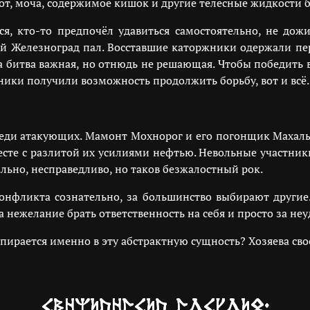
от, моча, содержимое кишок и другие телесные жидкости б
лся, кто-то предпочёл удавиться самостоятельно, не дожи
й Железноград пал. Восставшие каторжники одержали пер
та битва важная, но отнюдь не решающая. Чтобы победить 
ики получили возможность продолжить борьбу, вот и всё.
реди атакующих. Мамонт Мохнорог и его погонщик Махалы
сте с разлитой их усилиями нефтью. Невольные участники 
ьно, несправедливо, но таков безжалостный рок.
онфликта сознательно, за большинство выбирают другие
а нежелание брать ответственность на себя и просто за неу
упирается именно в эту абстрактную сущность? Хозяева свое