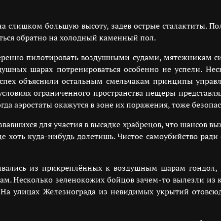
на слишком большую высоту, задев острые сталактиты. П
аться обратно на холодный каменный пол.
еренно пилотировать воздушными судами, мятежникам си
здушных шарах потренироваться особенно не успели. Нес
спех объяснили остальным смельчакам принципы управл
 условиях ограниченного пространства пещеры представлял
да аэростаты окажутся в зоне их поражения, тоже безопас
вавшихся для участия в высадке храбрецов, что шансов вы
бще хоть куда-нибудь долетишь. Чистое самоубийство ради
вались из прикреплённых к воздушным шарам гондол, н
ам. Несколько зеленокожих бойцов зачем-то вылезли из к
. На улицах Железнограда из невидимых укрытий отовсю