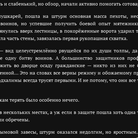
ь и слабенький, но обзор, начали активно помогать сотова
ушкарей, пошла на штурм основная масса пехоты, нес
 воинов, но успевшие получить боевой опыт мятежни
янулись вверх лестницы, в покорёженные ворота ударил та
ла часть стены, завязалась первая рукопашная схватка.
— вид целеустремлённо рвущейся по их души толпы, д
не одну битву воинов. А большинство защитников про
жить во дворце осаду гражданские — никто из них не 
енной… Это на словах все верны режиму и обожаемому пра
дхалимы всегда трусят первыми. И не потому, что они все
ам терять было особенно нечего.
в нескольких местах, а уж если в защите пошла хоть одна
ли обречены.
ымовой завесы, штурм оказался недолгим, но яростным.