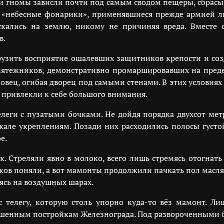
и гномы зависли почти под самым сводом пещеры, сбрасы
у «небесные фонарики», применявшиеся прежде армией л
скались на землю, никому не причиняя вреда. Вместе 
в.
егрузить восприятие ошалевших защитников крепости и с
мятежников, демонстративно промаршировавших на преде
овец, огибая дворец под самыми стенами. В этих условия
 привлекли к себе большого внимания.
леги с пузатыми бочками. Не дойдя порядка двухсот мет
кале укреплениям. Позади них расходились полосы густ
е.
к. Стреляли явно в молоко, всего лишь стремясь отогнат
ков поняли, а вот мамонты продолжили пачкать пол масл
ясь на воздушных шарах.
 телегу, которую столь упорно куда-то вёз мамонт. Л
ушенным постройкам Железнограда. Под развороченными б