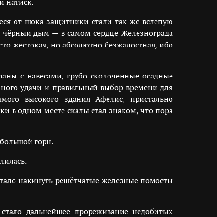
й натиск.
еся от шока защитники стали так же вслепую
той чёрный дым — в самом сердце Железнограда
сто жестокая, но абсолютно безжалостная, ибо
раны с навесами, грубо сколоченные осадные
много удачи и правильный выбор времени для
амого высокого здания Афелис, пристально
и в одном месте скалы стал знаком, что пора
 большой горн.
лилась.
стало накинуть решётчатые железные помосты
 стало дальнейшее прореживание недобитых