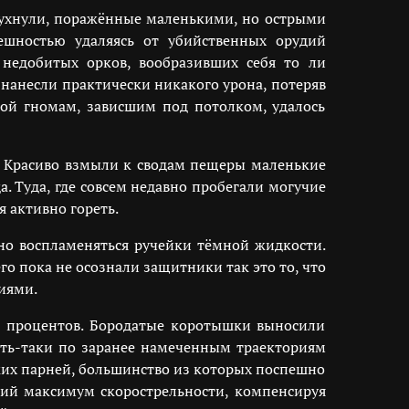
рухнули, поражённые маленькими, но острыми
ешностью удаляясь от убийственных орудий
недобитых орков, вообразивших себя то ли
нанесли практически никакого урона, потеряв
ой гномам, зависшим под потолком, удалось
 Красиво взмыли к сводам пещеры маленькие
 Туда, где совсем недавно пробегали могучие
 активно гореть.
но воспламеняться ручейки тёмной жидкости.
го пока не осознали защитники так это то, что
иями.
то процентов. Бородатые коротышки выносили
ять-таки по заранее намеченным траекториям
ких парней, большинство из которых поспешно
ий максимум скорострельности, компенсируя