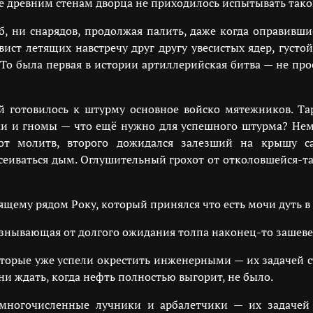
 древним стенам дворца не приходилось испытывать тако
, ни снарядов, продолжая палить, даже когда оправивши
свист летящих навстречу друг другу увесистых ядер, гус
. То была первая в истории артиллерийская битва — не про
 готовилось к штурму основное войско мятежников. Та
ки и гномы — что ещё нужно для успешного штурма? Не
 от молитв, второго дожидался залезший на крышу с
еиваться дым. Оглушительный грохот от отколовшейся-так
оящему рядом Року, который принялся что есть мочи дуть в
изнывающая от долгого ожидания толпа наконец-то зашеве
оторые уже успели окрестить инженерными — их задачей 
 ждать, когда нефть полностью выгорит, не было.
многочисленные лучники и арбалетчики — их задачей