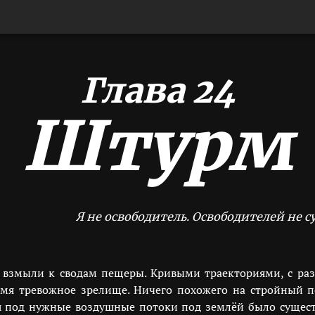
Глава 24
Штурм
Я не освободитель. Освободителей не 
 взмыли к сводам пещеры. Кривыми траекториями, с ра
емя тревожное зрелище. Ничего похожего на стройный по
ся под нужные воздушные потоки под землёй было сущест