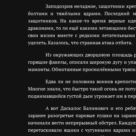
Заподозрив неладное, защитники кре
болтами и тяжёлыми ядрами. Последний ма
защитников. На какое-то время верные ид
драконами, то ли ещё какими летающими бест
свои жизни вместе с редкими летательными
уцелеть. Казалось, что странная атака отбита.
Из окружающих дворцовую площадь р
горящие факелы, описали широкую дугу и упа
мамонты. Обмотанные просмолёнными тряпкам
Едва ли не половина воинов крепост
Многие знали, что быстро такой огонь не поту
поднимавшийся густой дым угрожает им в перв
А вот Даскалос Балинович и его реб
заранее разогретые паровые пушки на заран
начинали вести непрерывный обстрел. Каждую
перетаскивали ящики с чугунными ядрами и