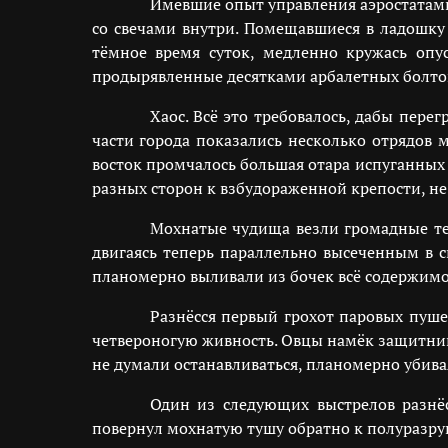
Имевшие опыт управления аэростатам
со свечами внутри. Помещавшиеся в ладошк
тёмное время суток, медленно кружась опу
продырявленные десятками арбалетных болто
Хаос. Всё это требовалось, дабы пер
части города показались несколько отрядов 
восток промчалось большая отара испуганных 
разных сторон к взбудораженной крепости, не
Мохнатые чудища везли громадные те
двигаясь теперь параллельно высеченным в с
планомерно выливали из бочек всё содержимо
Разнёсся первый грохот паровых пуше
четвероногую живность. Овцы намёк защитни
не думали останавливаться, планомерно убива
Один из следующих выстрелов разнёс
повернул мохнатую тушу обратно к полуразр