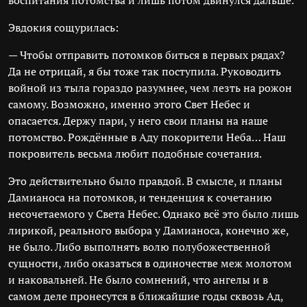
воспитания потомства и лишь потом двинулся дальше.
Эвдокия сощурилась:
— Чтобы отправить потомков биться в первых рядах?
Да не отрицай, я бы тоже так поступила. Руководить
войной из тыла гораздо разумнее, чем лезть на рожон
самому. Возможно, именно этого Свет Небес и
опасается. Держу пари, у него свои планы на наше
потомство. Рождённые в Аду покорители Неба… Наш
покровитель весьма любит подобные сочетания.
Это действительно было правдой. В смысле, и планы
Дамианоса на потомков, и тенденция к сочетанию
несочетаемого у Света Небес. Однако всё это было лишь
лирикой, реального выбора у Дамианоса, конечно же,
не было. Либо выполнять волю полубожественной
сущности, либо оказаться в одиночестве меж молотом
и наковальней. Не было сомнений, что ангелы и в
самом деле пронесутся в ближайшие годы сквозь Ад,