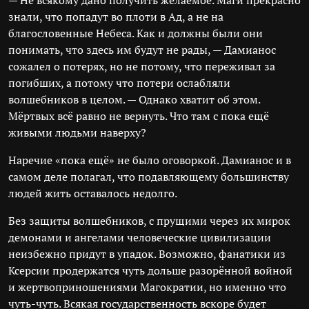
— Не всякому дано получить желаемое. Маги прекрасно
знали, что попадут во плоти в Ад, а не на
благословенные Небеса. Как и должны были они
понимать, что здесь им будут не рады, — Дамианос
сожалел о потерях, но не потому, что переживал за
погибших, а потому что потери ослабляли
волшебников в целом. — Однако хватит об этом.
Мёртвых всё равно не вернуть. Что там с пока ещё
живыми людьми наверху?
Наречие «пока ещё» не было оговоркой. Дамианос и в
самом деле полагал, что подавляющему большинству
людей жить оставалось недолго.
Без защиты волшебников, с прущими через их мирок
демонами и ангелами человеческие цивилизации
неизбежно придут в упадок. Возможно, фанатики из
Ксерсии продержатся чуть дольше разорённой войной
и жертвоприношениями Магократии, но именно что
чуть-чуть. Всякая государственность вскоре будет