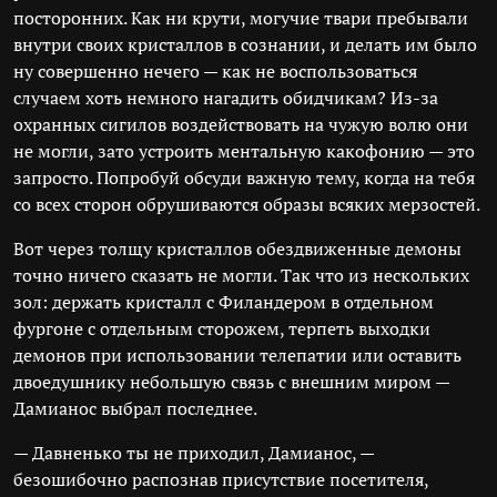
посторонних. Как ни крути, могучие твари пребывали
внутри своих кристаллов в сознании, и делать им было
ну совершенно нечего — как не воспользоваться
случаем хоть немного нагадить обидчикам? Из-за
охранных сигилов воздействовать на чужую волю они
не могли, зато устроить ментальную какофонию — это
запросто. Попробуй обсуди важную тему, когда на тебя
со всех сторон обрушиваются образы всяких мерзостей.
Вот через толщу кристаллов обездвиженные демоны
точно ничего сказать не могли. Так что из нескольких
зол: держать кристалл с Филандером в отдельном
фургоне с отдельным сторожем, терпеть выходки
демонов при использовании телепатии или оставить
двоедушнику небольшую связь с внешним миром —
Дамианос выбрал последнее.
— Давненько ты не приходил, Дамианос, —
безошибочно распознав присутствие посетителя,