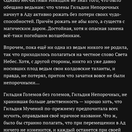
Однако несчастный Никодим не знал того, что было
обещано ведьмам: что члены Гильдии Непорочных
начнут в Аду активно рожать без потери своих чудо-
способностей. Причём рожать не абы кого, а существ с
магическим даром. Достойная, хотя и опасная замена
всё-таки погибшим волшебникам.
Впрочем, пока ещё ни одна из ведьм никого не родила,
так что приходилось полагаться на честное слово Света
Небес. Хотя, с другой стороны, никто из уже давно
носивших плод ведьм свои колдовские таланты, и
правда, не потерял, притом что зачатия вовсе не были
непорочными…
Гильдия Големов без големов, Гильдия Непорочных, не
хранившая больше девственность — хорошо хоть, что
Гильдия Мучений по-прежнему предпочитала всех
мучить, оправдывая своё мрачное название. Что ж,
было бы странно полагать, что при перемещении в Ад
ничего не изменится, и каждый останется при своей