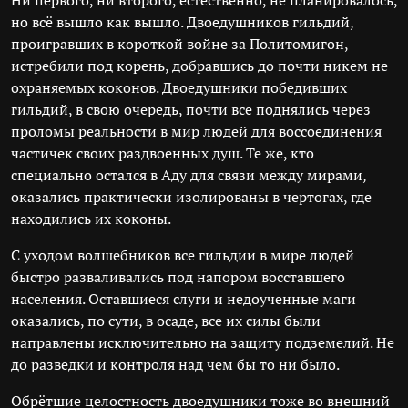
Ни первого, ни второго, естественно, не планировалось,
но всё вышло как вышло. Двоедушников гильдий,
проигравших в короткой войне за Политомигон,
истребили под корень, добравшись до почти никем не
охраняемых коконов. Двоедушники победивших
гильдий, в свою очередь, почти все поднялись через
проломы реальности в мир людей для воссоединения
частичек своих раздвоенных душ. Те же, кто
специально остался в Аду для связи между мирами,
оказались практически изолированы в чертогах, где
находились их коконы.
С уходом волшебников все гильдии в мире людей
быстро разваливались под напором восставшего
населения. Оставшиеся слуги и недоученные маги
оказались, по сути, в осаде, все их силы были
направлены исключительно на защиту подземелий. Не
до разведки и контроля над чем бы то ни было.
Обрётшие целостность двоедушники тоже во внешний