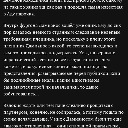
демонов находились всегда под присмотром. К одному
из таких хранилищ как раз и подошла самая известная
в Аду парочка.
Внутрь фургона Дамианос вошёл уже один. Ему до сих
пор казалось немного странным следование нелепым
требованиям пленника, но поскольку в плену этого
пленника Дамианос в какой-то степени находился и
сам, то приходилось подыгрывать. Увы, на вершине
иерархической лестницы всё всегда сложнее, чем
кажется, и закулисные занятия мало походят на
представления, разыгрываемые перед публикой. Если
бы подчинённые знали, каким идиотизмом
занимаются порой их начальники, то давно
взбунтовались…
Эвдокия ждать или тем паче слезливо прощаться с
партнёром, конечно, не собиралась, а потому пошла по
своим делам дальше. У них с Дамианосом были те ещё
«высокие отношения» — один сплошной прагматизм,