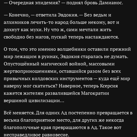
— Очередная эпидемия? — поднял бровь Дамианос.
— Конечно, — ответила Эвдокия. — Без ведьм и
алхимиков лечить-то народ больше некому, вот и
дохнут как мухи. Ну что ж, сами мечтали жить
свободно без магов, пускай теперь наслаждаются.
О том, что это именно волшебники оставили прежний
мир лежащим в руинах, Эвдокия старалась не думать.
Опустошённый магической войной, массовыми
жертвоприношениями, оставшийся разом без всех
привычных колдовских инструментов — куда ещё мир
наверху мог скатиться? Наверное, теперь Ксерсия
кажется жителям развалившейся Магократии
вершиной цивилизации…
Всё меняется. Для одних Ад постепенно превращается в
весьма благоприятное место, для других же некогда
благополучные края превращаются в Ад. Такое вот
несправедливое равновесие.