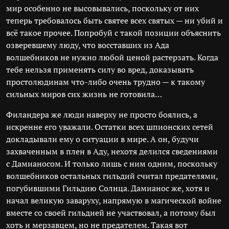
мир особенно не высовывались, поскольку от них
теперь требовалось быть святее всех святых — ни убий и
всё такое прочее. Попробуй с такой позиции объяснить
озверевшему люду, что восставших из Ада
волшебников не нужно любой ценой растерзать. Когда
тебе нельзя применять силу во вред, доказывать
простолюдинам что-либо очень трудно — к такому
сильных миров сих жизнь не готовила…
Филандера же люди наверху не просто боялись, а
искренне его уважали. Остатки всех шпионских сетей
докладывали ему о ситуации в мире. А он, будучи
захваченным в плен в Аду, нехотя делился сведениями
с Дамианосом. И только лишь с ним одним, поскольку
волшебников остальных гильдий считал предателями,
погубившими Гильдию Солнца. Дамианос же, хотя и
начал великую заваруху, напрямую в магической войне
вместе со своей гильдией не участвовал, а потому был
хоть и мерзавцем, но не предателем. Такая вот