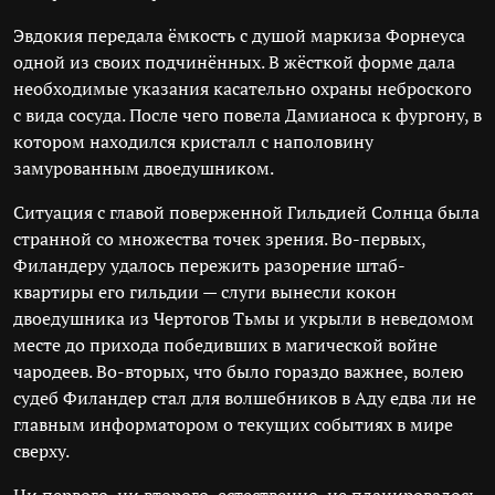
Эвдокия передала ёмкость с душой маркиза Форнеуса
одной из своих подчинённых. В жёсткой форме дала
необходимые указания касательно охраны неброского
с вида сосуда. После чего повела Дамианоса к фургону, в
котором находился кристалл с наполовину
замурованным двоедушником.
Ситуация с главой поверженной Гильдией Солнца была
странной со множества точек зрения. Во-первых,
Филандеру удалось пережить разорение штаб-
квартиры его гильдии — слуги вынесли кокон
двоедушника из Чертогов Тьмы и укрыли в неведомом
месте до прихода победивших в магической войне
чародеев. Во-вторых, что было гораздо важнее, волею
судеб Филандер стал для волшебников в Аду едва ли не
главным информатором о текущих событиях в мире
сверху.