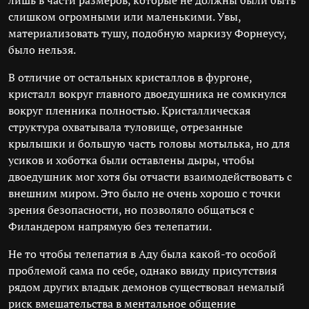
лишь в части размеров, которые не должны были быть
слишком огромными или маленькими. Увы,
материализовать тушу, подобную маркизу Форнеусу,
было нельзя.
В отличие от остальных кристаллов в фургоне,
кристалл вокруг главного двоедушника не сомкнулся
вокруг пленника полностью. Кристаллическая
структура охватывала туловище, отрезанные
крылышки и большую часть головы мотылька, но для
усиков и хоботка были оставлены дыры, чтобы
двоедушник мог хотя бы отчасти взаимодействовать с
внешним миром. Это было не очень хорошо с точки
зрения безопасности, но позволяло общаться с
Филандером напрямую без телепатии.
Не то чтобы телепатия в Аду была какой-то особой
проблемой сама по себе, однако ввиду присутствия
рядом других владык демонов существовал немалый
риск вмешательства в ментальное общение