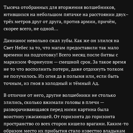
Тысяча отобранных для вторжения волшебников,
ютившихся на небольшом пятачке на расстоянии двух–
трёх метров друг от друга, против армии, причём,
скорее всего, не одной…
Дамианос невольно сжал зубы. Как же он злился на
Свет Небес за то, что магам предоставили так мало
времени на подготовку! Всего месяц после битвы с
маркизом Форнеусом — смешной срок. За такое время
не то что восполнить потери, даже отдохнуть толком
не получилось. Из огня да в полымя или, если быть
точным, из гноя в холодный и тёмный Ад.
В отличие от него, другие волшебники не столько
злились, сколько вжимали головы в плечи —
разворачивающаяся перед ними картина была
воистину ужасающей. От горизонта до горизонта
пространство со всех сторон кишело врагами. Каким-то
образом место их прибытия стало известно владыкам