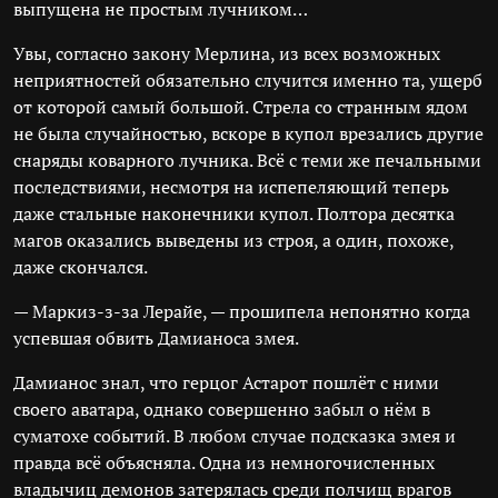
выпущена не простым лучником…
Увы, согласно закону Мерлина, из всех возможных
неприятностей обязательно случится именно та, ущерб
от которой самый большой. Стрела со странным ядом
не была случайностью, вскоре в купол врезались другие
снаряды коварного лучника. Всё с теми же печальными
последствиями, несмотря на испепеляющий теперь
даже стальные наконечники купол. Полтора десятка
магов оказались выведены из строя, а один, похоже,
даже скончался.
— Маркиз-з-за Лерайе, — прошипела непонятно когда
успевшая обвить Дамианоса змея.
Дамианос знал, что герцог Астарот пошлёт с ними
своего аватара, однако совершенно забыл о нём в
суматохе событий. В любом случае подсказка змея и
правда всё объясняла. Одна из немногочисленных
владычиц демонов затерялась среди полчищ врагов