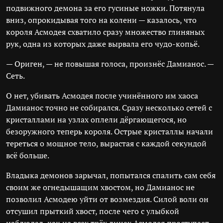
подвижного демона за его гусиные ножки. Потянула
вниз, опрокидывая того на колени — казалось, что
короля Асмодея схватило сразу множество глиняных
рук, одна из которых даже вырвала его чудо-копьё.
— Ориген, — не повышая голоса, произнёс Дамианос. —
Сеть.
О нет, убивать Асмодея после учинённого им хаоса
Дамианос точно не собирался. Сразу несколько сетей с
кристаллами на узлах оплели дёргающегося, но
безоружного теперь короля. Острые кристаллы начали
тереться о мощное тело, вырастая с каждой секундой
всё больше.
Владыка демонов зарычал, попытался спалить сам себя
своим же огнедышащим хвостом, но Дамианос не
позволил Асмодею уйти от возмездия. Силой воли он
отсушил прыткий хвост, после чего с улыбкой