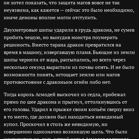
он хотел показать, что защита магов вовсе не так
неуязвима, как кажется — сейчас это было необходимо,
иначе демоны вполне могли отступить.
Двухметровые шипы ударили в грудь дракона, не сумев
пробить чешую, но вынудив монстра поумерить
решимость. Вместо тарана дракон превратился на
время в машину, извергавшую пламя. Бьющие из земли
шипы чернели от жара, рассыпались, но всего через
несколько секунд вырастали из почвы опять. И не было
возможности понять, истощает землю или магов
противостояние с драконьим огнём либо нет.
Тогда король Асмодей выскочил из седла, пробежал
прямо по шее дракона и прыгнул, оттолкнувшись от
его головы. Ударил в прыжке своим копьём сверху вниз
в то место, где должен был находиться невидимый
купол. Проскочил в столь же невидимую, но
совершенно однозначно возникшую щель. Что было