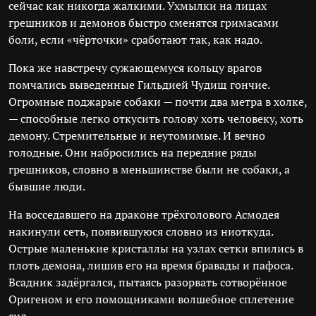
сейчас как никогда жалкими. Ухмылки на лицах
грешников и демонов быстро сменятся гримасами
боли, если «чёрточки» сработают так, как надо.
Пока же навстречу сужающемуся кольцу врагов
помчались выведенные Гильдией Чудищ гончие.
Огромные поджарые собаки — почти два метра в холке,
— способные легко откусить голову хоть человеку, хоть
демону. Стремительные и неутомимые. И вечно
голодные. Они набросились на передние ряды
грешников, словно в меньшинстве были не собаки, а
бывшие люди.
На восседавшего на драконе трёхголового Асмодея
накинули сеть, появившуюся словно из ниоткуда.
Острые маленькие кристаллы на узлах сетки впились в
плоть демона, лишив его на время бравады и пафоса.
Всадник задёргался, пытаясь разорвать сотворённое
Оригеном и его помощниками волшебное сплетение