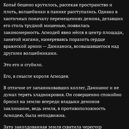
Копьё бешено крутилось, рассекая пространство и
плоть, волшебники в панике расступались. Однако в
хаотичных поначалу перемещениях демона, делавших
его столь трудной мишенью, появилась
закономерность. Асмодей явно нёсся в центр площади,
занятой магами, намереваясь поразить сердце
вражеской армии — Дамианоса, возвышавшегося над
другими волшебниками.
Это его и сгубило.
Его, в смысле короля Асмодея.
В отличие от запаниковавших коллег, Дамианос и не
думал терять хладнокровия. Он совершенно спокойно
бросил на землю впереди владыки демонов
заклинание, ведь земля, в противоположность
Асмодею, была неподвижна.
Зато заколдованная земля схватила чересчур