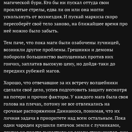
магической бури. Кто бы ни пускал оттуда свои
проклятые стрелы, едва ли он или она могли
ускользнуть от возмездия. И пускай маркиза скоро
пересоберёт своё тело заново, на ближайшее время про
неё можно было забыть.
Тем паче, что пока маги были озабочены лучницей,
возникли другие проблемы. Грешники и демоны
побороли большинство выпущенных против них
гончих, заплатив высокую цену, но дойдя-таки до
передних рубежей магов.
Хорошо, что отвечавшие за их встречу волшебники
сделали своё дело, успев подготовить защиту несмотря
на потери и прочие факторы. У каждого мага была своя
голова на плечах, потому не все отвлекались на
срочные распоряжения Дамианоса, понимая, что их
личная задача в приоритете над всем остальным. Пока
одни чародеи крушили пятачок земли с лучниками,