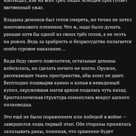
наблюдал, как на всех трёх лицах Асмодея проступает
явственный ужас.
Владыка демонов был готов умереть, но точно не хотел
многовекового пленения. Что ж, надо было думать
раньше хотя бы одной из своих трёх голов, а не лезть
на рожон. Ведь за храбрость и безрассудство полагается
особо суровое наказание…
Видя беду своего повелителя, остальные демоны
взбесились, но сделать ничего не могли. Оружие,
рассекающее ткань пространства, абы кому не дают.
Бесплодно пошвыряв камни и копья в невидимый
купол, окружившая магов армия подалась чуть назад.
Кристаллическая структура сомкнулась вокруг адского
полководца.
Это ещё не было поражением или победой в войне —
завершился лишь первый этап. Обе стороны принялись
зализывать раны, понимая, что сражение будет