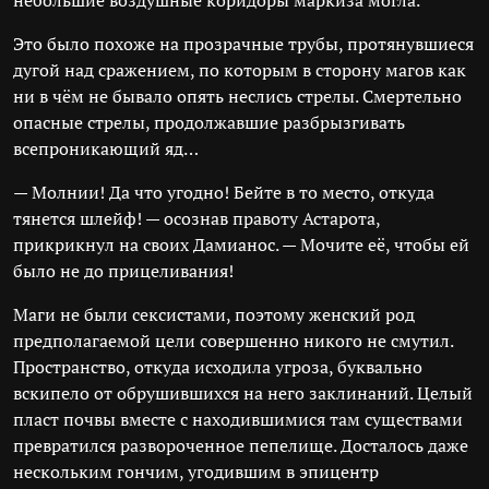
небольшие воздушные коридоры маркиза могла.
Это было похоже на прозрачные трубы, протянувшиеся
дугой над сражением, по которым в сторону магов как
ни в чём не бывало опять неслись стрелы. Смертельно
опасные стрелы, продолжавшие разбрызгивать
всепроникающий яд…
— Молнии! Да что угодно! Бейте в то место, откуда
тянется шлейф! — осознав правоту Астарота,
прикрикнул на своих Дамианос. — Мочите её, чтобы ей
было не до прицеливания!
Маги не были сексистами, поэтому женский род
предполагаемой цели совершенно никого не смутил.
Пространство, откуда исходила угроза, буквально
вскипело от обрушившихся на него заклинаний. Целый
пласт почвы вместе с находившимися там существами
превратился развороченное пепелище. Досталось даже
нескольким гончим, угодившим в эпицентр