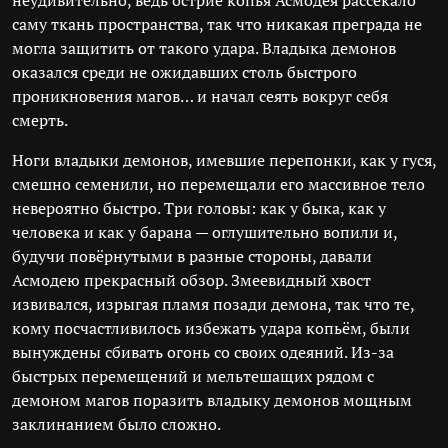
неудивительно, ведь остриё копья Асмодея рассекало
саму ткань пространства, так что никакая преграда не
могла защитить от такого удара. Владыка демонов
оказался среди не ожидавших столь быстрого
проникновения магов… и начал сеять вокруг себя
смерть.
Ноги владыки демонов, имевшие перепонки, как у гуся,
смешно семенили, но перемещали его массивное тело
невероятно быстро. Три головы: как у быка, как у
человека и как у барана — оглушительно вопили и,
будучи повёрнутыми в разные стороны, давали
Асмодею прекрасный обзор. Змеевидный хвост
извивался, изрыгая пламя позади демона, так что те,
кому посчастливилось избежать удара копьём, были
вынуждены сбивать огонь со своих одеяний. Из-за
быстрых перемещений и мельтешащих рядом с
демоном магов поразить владыку демонов мощным
заклинанием было сложно.