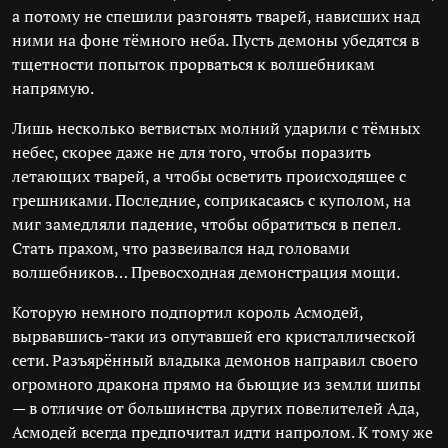
а потому не спешили разгонять тварей, нависших над
ними на фоне тёмного неба. Пусть демоны убедятся в
тщетности попыток прорваться к волшебникам
напрямую.
Лишь несколько ветвистых молний ударили с тёмных
небес, скорее даже не для того, чтобы поразить
летающих тварей, а чтобы осветить происходящее с
грешниками. Последние, соприкасаясь с куполом, на
миг замедляли падение, чтобы обратиться в пепел.
Стать прахом, что развеивался над головами
волшебников… Превосходная демонстрация мощи.
Которую немного подпортил король Асмодей,
вырвавшись-таки из опутавшей его кристаллической
сети. Разъярённый владыка демонов направил своего
огромного дракона прямо на бьющие из земли шипы
— в отличие от большинства других повелителей Ада,
Асмодей всегда предпочитал идти напролом. К тому же