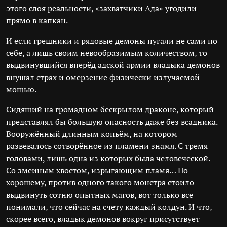
этого слоя реальности, «захватчики Ада» угодили
прямо в капкан.
И если грешники и рядовые демоны пугали не сами по
себе, а лишь своим невообразимым количеством, то
выдвинувшийся вперёд адской армии владыка демонов
внушал страх и омерзение физически излучаемой
мощью.
Сидящий на громадном бескрылом драконе, который
представлял бы большую опасность даже без всадника.
Вооружённый длинным копьём, на котором
развевалось сотворённое из пламени знамя. С тремя
головами, лишь одна из которых была человеческой.
Со змеиным хвостом, изрыгающим пламя… По-
хорошему, против одного такого монстра стоило
выдвинуть сотню опытных магов, вот только все
понимали, что сейчас на счету каждый колдун. И что,
скорее всего, владык демонов вокруг присутствует