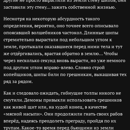
другие не просто вырастили из земли стену шипов, они
заставили эту стену… зажить собственной жизнью.
Несмотря на некоторую абсурдность такого
определения, вероятно, оно точнее всего описывало
опоясавший волшебников частокол. Длинные шипы
стремительно вырастали под небольшим углом к
земле, протыкали оказавшиеся перед ними тела и тут
же отдёргивались, врастая обратно в землю… Чтобы
через несколько секунд вновь вырасти, но уже немного
под другим углом вправо-влево. Словно строй
копейщиков, шипы били по грешникам, выкашивая тех
ряд за рядом.
Как и следовало ожидать, гибнущие толпы никого не
смутили. Демоны привыкли использовать грешников
как живой щит или, на худой конец, в качестве
«мясной насыпи». Они продолжили гнать своих рабов
вперёд, надеясь преодолеть преграду, пройдя по их
трупам. Какое-то время перед бьющими из земли