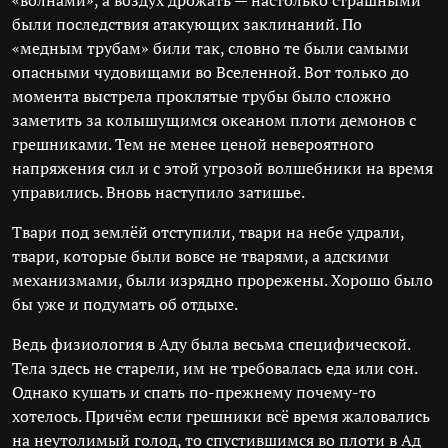
«волнами», а воздух дрожать — настолько страшными
были последствия атакующих заклинаний. По
«медным трубам» били так, словно те были самыми
опасными чудовищами во Вселенной. Вот только до
момента выстрела проклятые трубы было сложно
заметить за колышущимся океаном плоти демонов с
грешниками. Тем не менее ценой невероятного
напряжения сил и с этой угрозой волшебники на время
управились. Вновь наступило затишье.
Твари под землёй отступили, твари на небе удрали,
твари, которые были вовсе не тварями, а адскими
механизмами, были изрядно прорежены. Хорошо было
бы уже и подумать об отдыхе.
Ведь физиология в Аду была весьма специфической.
Тела здесь не старели, им не требовалась еда или сон.
Однако кушать и спать по-прежнему почему-то
хотелось. Причём если грешники всё время жаловались
на неутолимый голод, то спустившимся во плоти в Ад