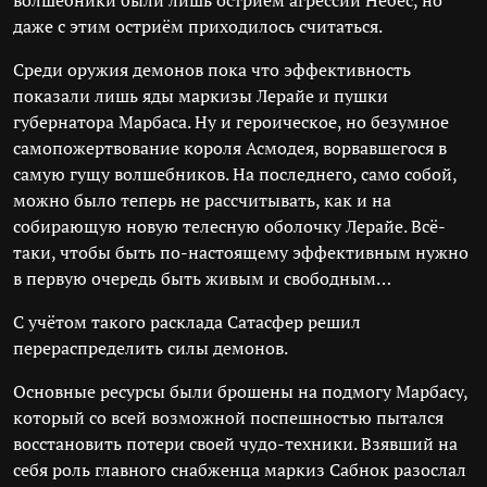
волшебники были лишь остриём агрессии Небес, но
даже с этим остриём приходилось считаться.
Среди оружия демонов пока что эффективность
показали лишь яды маркизы Лерайе и пушки
губернатора Марбаса. Ну и героическое, но безумное
самопожертвование короля Асмодея, ворвавшегося в
самую гущу волшебников. На последнего, само собой,
можно было теперь не рассчитывать, как и на
собирающую новую телесную оболочку Лерайе. Всё-
таки, чтобы быть по-настоящему эффективным нужно
в первую очередь быть живым и свободным…
С учётом такого расклада Сатасфер решил
перераспределить силы демонов.
Основные ресурсы были брошены на подмогу Марбасу,
который со всей возможной поспешностью пытался
восстановить потери своей чудо-техники. Взявший на
себя роль главного снабженца маркиз Сабнок разослал