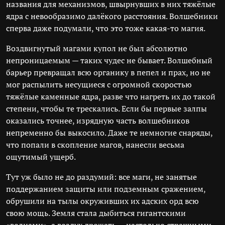
названия для механизмов, швырнувших в них тяжёлые
ядра с невообразимо далёкого расстояния. Волшебники
сперва даже подумали, что это тоже какая-то магия.
Воздвигнутый магами купол не был абсолютно
непроницаемым — таких чудес не бывает. Волшебный
барьер превращал всю органику в пепел и прах, но не
мог распылить несущиеся с огромной скоростью
тяжёлые каменные ядра, разве что нагреть их до такой
степени, чтобы те трескались. Если бы первые залпы
оказались точнее, изрядную часть волшебников
непременно бы выкосило. Даже те немногие снаряды,
что попали в скопление магов, нанесли весьма
ощутимый ущерб.
Тут уж было не до раздумий: все маги, не занятые
поддержанием защиты или подземным сражением,
обрушили на тылы окруживших их адских орд всю
свою мощь. Земля стала дыбиться гигантскими