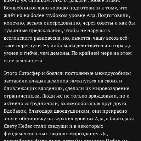
как-то уж слишком лихо отражали любые атаки.
Волшебников явно хорошо подготовили к тому, что
ждёт их на более глубоком уровне Ада. Подготовили,
конечно, весьма опосредованно, через советы и как бы
туманные предсказания, чтобы не нарушать
вселенского равновесия, но, кажется, чашу весов всё-
таки перегнули. Ну либо маги действительно гораздо
умнее и гибче, чем демоны. По крайней мере на этом
слое реальности.
Этого Сатасфер и боялся: постоянные междоусобицы
заставили владык демонов замкнуться на своих и
близлежащих владениях, сделали их мировоззрение
ограниченным. Люди же не только враждовали, но и
активно сотрудничали, взаимообогащая друг друга.
Вдобавок, благодаря двоедушникам, они прекрасно
знали обстановку на верхних уровнях Ада, а благодаря
Свету Небес стали сведущи и в некоторых
фундаментальных законах мироздания. Да,