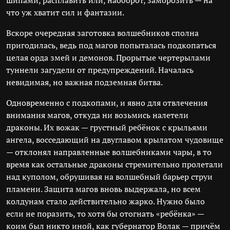
шипами, расплавить или, наоборот, заморозить — на
что уж хватит сил и фантазии.
Вскоре очередная заготовка волшебников сполна
пригодилась, ведь под магов попыталась подкопаться
целая орда змей и демонов. Прорытые чертерылами
туннели загудели от предупреждений. Началась
невидимая, но важная подземная битва.
Одновременно с подкопами, и явно для отвлечения
внимания магов, откуда ни возьмись налетели
драконы. Их вожак — грустный ребёнок с крыльями
ангела, восседающий на двуглавом крылатом чудовище
— отклонял направленные волшебниками чары, в то
время как остальные драконы стремительно пролетали
над куполом, обрушивая на волшебный барьер струи
пламени. Защита магов вновь выдержала, но всем
колдунам стало действительно жарко. Нужно было
если не поразить, то хотя бы отогнать «ребёнка» —
коим был никто иной, как губернатор Волак — причём