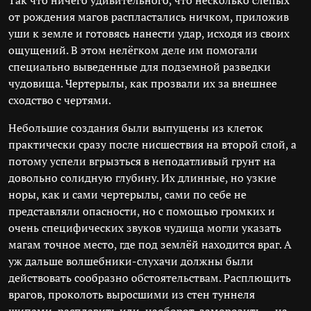
Так что ничего удивительного, что несколько слепых
от рождения магов распластались ничком, приложив
уши к земле и готовясь нанести удар, исходя из своих
ощущений. В этом нелёгком деле им помогали
специально выведенные для подземной разведки
чудовища. Чертерылы, как прозвали их за внешнее
сходство с чертями.
Небольшие создания были выпущены из клеток
практически сразу после нисшествия на второй слой, а
потому успели вгрызться в неподатливый грунт на
довольно солидную глубину. Их длинные, но узкие
норы, как и сами чертерылы, сами по себе не
представляли опасности, но с помощью громких и
очень специфических звуков чудища могли указать
магам точное место, где под землёй находится враг. А
уж дальше волшебники-слухачи должны были
действовать сообразно обстоятельствам. Расплющить
врагов, проколоть выросшими из стен туннеля