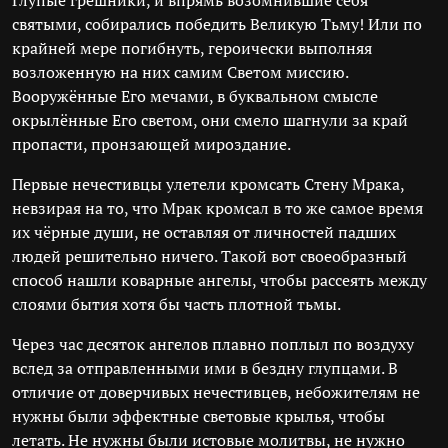
Глупые грешники, и впрямь возомнившие себя
святыми, собирались победить Великую Тьму! Или по
крайней мере погибнуть, героически выполняя
возложенную на них самим Светом миссию.
Вооружённые Его мечами, в буквальном смысле
окрылённые Его светом, они смело шагнули за край
пропасти, пронзающей мироздание.
Первые нечестивцы улетели кромсать Стену Мрака,
невзирая на то, что Мрак кромсал в то же самое время
их чёрные души, не оставляя от личностей падших
людей решительно ничего. Такой вот своеобразный
способ нашли коварные ангелы, чтобы рассеять между
слоями бытия хотя бы часть плотной тьмы.
Через час десяток ангелов плавно поплыл по воздуху
вслед за отправленными ими в бездну глупцами. В
отличие от доверчивых нечестивцев, небожителям не
нужны были эффектные световые крылья, чтобы
летать. Не нужны были истовые молитвы, не нужно