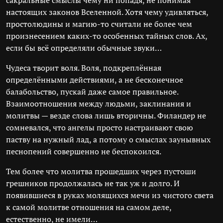
сакральные смыслы чему ни попадя, не понимая
настоящих законов Вселенной. Хотя чему удивляться,
простолюдины и магию-то считали не более чем
произнесением каких-то особенных тайных слов. Ах,
если бы всё определяли обычные звуки…
Чудеса творит воля. Воля, подкреплённая
определёнными действиями, а не бесконечное
балабольство, пускай даже самое правильное.
Взаимоотношения между людьми, заклинания и
молитвы — везде слова лишь вторичны. Филандер не
сомневался, что ангелы просто настраивают свою
паству на нужный лад, а потому о смыслах заунывных
песнопений совершенно не беспокоился.
Тем более что молитва прошедших через пустоши
грешников продолжалась не так уж и долго. И
появившиеся в руках молящихся мечи из чистого света
к самой молитве отношения на самом деле,
естественно, не имели…