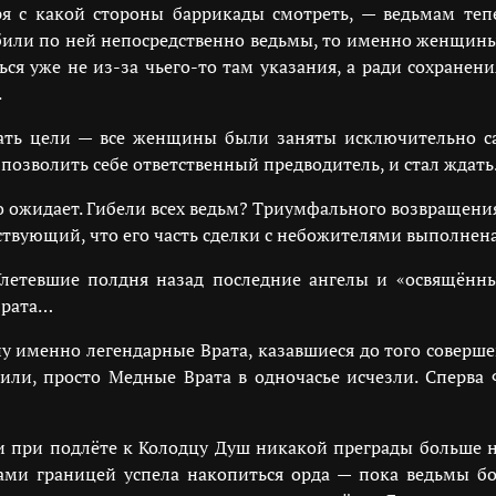
я с какой стороны баррикады смотреть, — ведьмам теп
били по ней непосредственно ведьмы, то именно женщин
я уже не из-за чьего-то там указания, а ради сохранени
.
вать цели — все женщины были заняты исключительно с
 позволить себе ответственный предводитель, и стал ждать
нно ожидает. Гибели всех ведьм? Триумфального возвраще
ствующий, что его часть сделки с небожителями выполнена
Улетевшие полдня назад последние ангелы и «освящённ
Врата…
у именно легендарные Врата, казавшиеся до того соверш
ли, просто Медные Врата в одночасье исчезли. Сперва
и при подлёте к Колодцу Душ никакой преграды больше не
ами границей успела накопиться орда — пока ведьмы бо