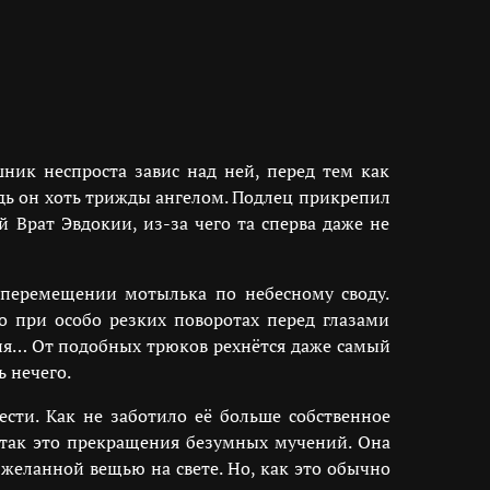
шник неспроста завис над ней, перед тем как
удь он хоть трижды ангелом. Подлец прикрепил
 Врат Эвдокии, из-за чего та сперва даже не
 перемещении мотылька по небесному своду.
но при особо резких поворотах перед глазами
тия… От подобных трюков рехнётся даже самый
ь нечего.
ести. Как не заботило её больше собственное
 так это прекращения безумных мучений. Она
 желанной вещью на свете. Но, как это обычно