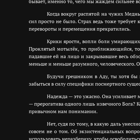
бывает, именно то, чего мы жаждем сильнее вс
Когда вокруг распятой на чужих Медн
сил просто не было. Страх ведь тоже требует
перевороты и перемещения прекратились.
Крики ярости, вопли боли умирающих 
Проклятый мотылёк, то приближающийся, то 
падавшие ей на лицо и закрывавшие весь обзо
меньше и меньше разумного, человеческого. Оп
Будучи грешником в Аду, ты хотя бы 
забыться в силу специфики посмертного суще
Надежда — это ужасно. Она усиливает 
— прерогатива одного лишь извечного Бога? Ко
привычном нам понимании.
Нет, судя по тому, в какую даль унесли
совсем не о том. Об экзистенциальных вопр
использовать неразбериху, чтобы освободитьс