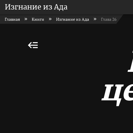
Изгнание из Ада
Главная
Книги
Изгнание из Ада
Глава 26
ц