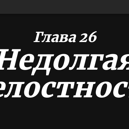
Глава 26
Недолга
елостнос