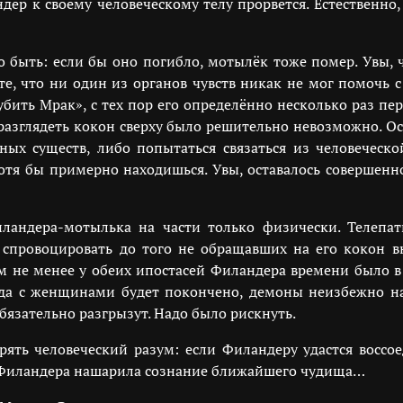
ер к своему человеческому телу прорвётся. Естественно, 
то быть: если бы оно погибло, мотылёк тоже помер. Увы, 
оте, что ни один из органов чувств никак не мог помочь 
убить Мрак», с тех пор его определённо несколько раз п
и разглядеть кокон сверху было решительно невозможно. О
ных существ, либо попытаться связаться из человече
хотя бы примерно находишься. Увы, оставалось совершенно
ландера-мотылька на части только физически. Телепат
спровоцировать до того не обращавших на его кокон в
м не менее у обеих ипостасей Филандера времени было 
огда с женщинами будет покончено, демоны неизбежно на
бязательно разгрызут. Надо было рискнуть.
рять человеческий разум: если Филандеру удастся воссо
ь Филандера нашарила сознание ближайшего чудища…