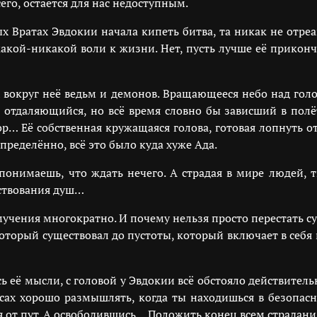
его, остаётся для нас недоступным.
ых Вратах Эвдокии начала кипеть битва, та никак не отре
 какой-никакой воли к жизни. Нет, пусть лучше её приконч
вокруг неё ведьм и демонов. Вращающееся небо над гол
отдаляющийся, но всё время словно бы зависший в полёт
р… Её собственная кружащаяся голова, готовая лопнуть от 
ределённо, всё это было куда хуже Ада.
понимаешь, что ждать нечего. А страдая в мире людей, т
ствования душ…
мучения многократно. И почему нельзя просто перестать с
торый существовал до пустоты, который включает в себя в
сь её мысли, с головой у Эвдокии всё обстояло действитель
осах хорошо размышлять, когда ты находишься в безопас
я от пут. А освободившись… Положить конец всем страдани