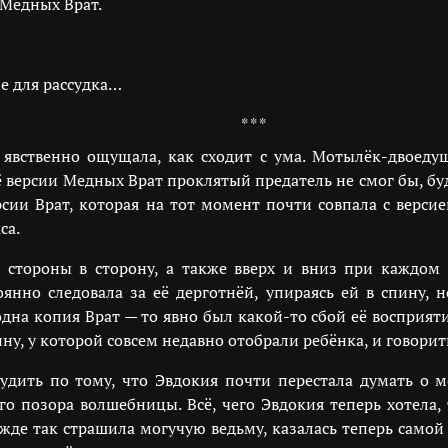
 Медных Врат.
е для рассудка…
* * *
 явственно ощущала, как сходит с ума. Мотылёк-двоеду
её версии Медных Врат проклятый предатель не смог бы, б
сии Врат, которая на тот момент почти совпала с версией
са.
 стороны в сторону, а также вверх и вниз при каждом
нно следовала за её дерготнёй, упираясь ей в спину, 
дна копия Врат — то явно был какой-то сбой её восприя
у, у которой совсем недавно отобрали ребёнка, и говорит
дить по тому, что Эвдокия почти перестала думать о м
о позора волшебницы. Всё, чего Эвдокия теперь хотела,
ежде так страшила могучую ведьму, казалась теперь самой