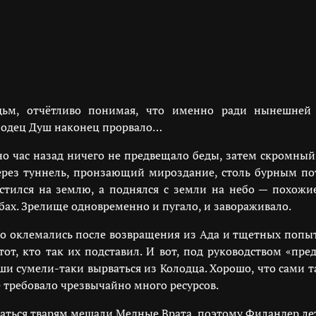
дьм, отчётливо понимая, что именно ради нынешней
олодец Душ наконец прорвало…
но час назад ничего не предвещало беды, затем скромный 
ерез туннель, пронзающий мироздание, столь бурным пот
стился на землю, а поднялся с земли на небо — похож
бах. Зрелище одновременно и пугало, и завораживало.
о оклемались после возвращения из Ада и тщетных попы
тот, кто так их подставил. И вот, под руководством «пре
уши сумели-таки вырваться из Колодца. Хорошо, что сами 
 требовало чрезвычайно много ресурсов.
ься тварям мешали Медные Врата, поэтому Филандер лет