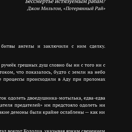
Бессмертье истязуемым рабам?
Джон Мильтон, «Потерянный Рай»
 битвы ангелы и заключили с ним сделку.
ручеёк грешных душ словно бы ни с того ни с
оком, что показалось, будто с земли на небо
ие процессы происходили в Аду при проломах
ток одолеть двоедушника-мотылька, едва-едва
дателя предателей» им предстояло одолеть ни
такие демоны были крайне ослаблены — как ни
ал вокруг Колодца, указывая ярким свечением