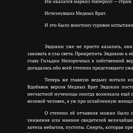
Им оказался маркиз Набериус — страж
Исчезнувших Медных Врат.
И это было воистину суровое испытани
Эвдокии уже не просто казалось, она
заковать в узы света. Прикрепить Эвдокию к 
главу Гильдии Непорочных к собственной вер
догадалась обо всей степени предстоящего ужа
Теперь же главную ведьму мотало из
Вдобавок версия Медных Врат Эвдокии постоя
несчастной мученицы иногда возникала ещё о
волевой человек, а уж про ослабленную женщин
О степени её отчаяния можно было су
унижение или мнение свидетелей величайшег
хотела небытия, пустоты. Смерть, которая пр