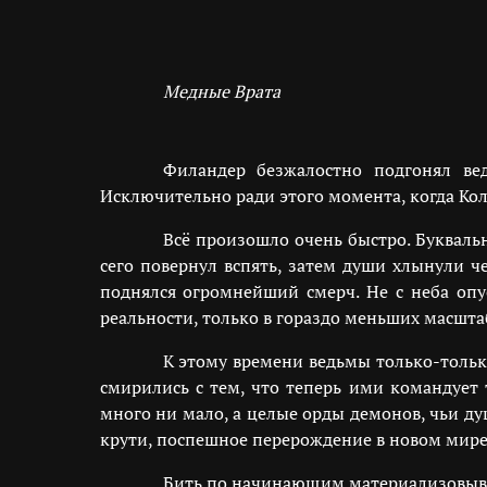
Медные Врата
Филандер безжалостно подгонял ве
Исключительно ради этого момента, когда К
Всё произошло очень быстро. Букваль
сего повернул вспять, затем души хлынули ч
поднялся огромнейший смерч. Не с неба опу
реальности, только в гораздо меньших масшта
К этому времени ведьмы только-тольк
смирились с тем, что теперь ими командует 
много ни мало, а целые орды демонов, чьи д
крути, поспешное перерождение в новом мире
Бить по начинающим материализовыват