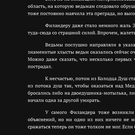
область, на которую ведьмам следовало обру
тоже постоянно маячила эта преграда, но выс
Филандеру даже стало немного жаль Э
туда-сюда со страшной силой. Впрочем, жалет
Ведьмы послушно направляли в указа
знаменитые хлысты ведьм оказались сейчас оч
Можно даже сказать, что несколько первых
пострадал.
К несчастью, потом из Колодца Душ ста
из потока душ так, чтобы оказаться над Ме
бросались либо на двоедушника-мотылька, ли
начали одна за другой умирать.
У самого Филандера тоже возникли
объяснений, но ни одно из них ничего не ме
сражаться теперь он тоже толком не мог. Если