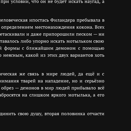
при условии, что он не будет искать наугад, а
человеческая ипостась Филандера пребывала в
с определением местонахождения кокона. Всех
еретаскивали и даже припорошили песком — ни
ставалось либо упорно искать мотыльком свою
ской формы с ближайшим демоном с помощью
 неясным, какой из этих двух вариантов хоть
ическая же связь в мире людей, да ещё и с
нимания тварей на нападение, но и серьёзно
в обрез — демонов в мир людей прибывало всё
бросятся на слишком яркого мотылька, а его
единить свою душу, вторая половинка отчасти