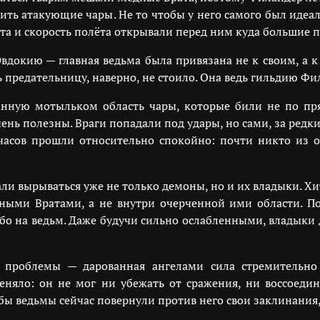
шить атакующие чары. Не то чтобы у него самого был идеа
ота и скорость полёта открывали перед ним куда большие 
вдокию — главная ведьма была привязана не к своим, а к
ь предательницу, наверно, не стоило. Она ведь гильдию Фи
нную мотыльком область чары, которые били не по пря
ень полезны. Враги попадали под удары, но сами, за редки
 часов прошли относительно спокойно: почти никто из
ли вырываться уже не только демоны, но и их владыки. Хи
дными Вратами, а не внутри очерченной ими области. По
бо на ведьм. Даже будучи сильно ослабленными, владыки
 проблемы — дарованная ангелами сила стремительно
няло: он не мог ни убежать от сражения, ни воссоедин
 бы ведьмы сейчас повернули против него свои заклинания,