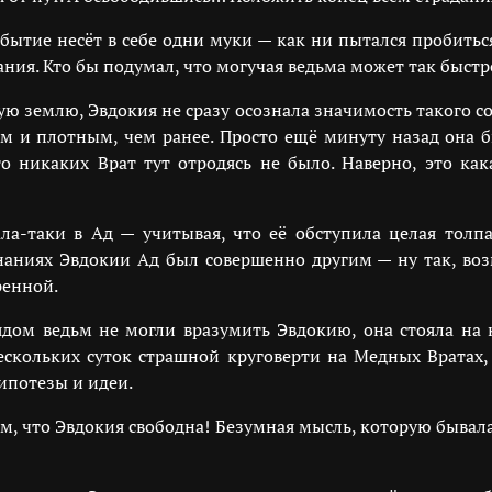
бытие несёт в себе одни муки — как ни пытался пробиться
ания. Кто бы подумал, что могучая ведьма может так быст
ую землю, Эвдокия не сразу осознала значимость такого с
им и плотным, чем ранее. Просто ещё минуту назад она
то никаких Врат тут отродясь не было. Наверно, это к
ла-таки в Ад — учитывая, что её обступила целая толпа
аниях Эвдокии Ад был совершенно другим — ну так, воз
ренной.
ом ведьм не могли вразумить Эвдокию, она стояла на к
ескольких суток страшной круговерти на Медных Вратах,
ипотезы и идеи.
м, что Эвдокия свободна! Безумная мысль, которую бывала