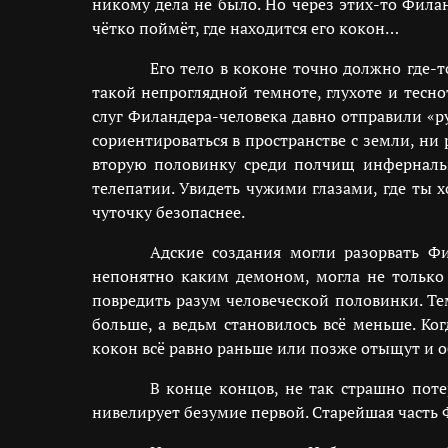
никому дела не было. Но через этих-то Филанд
чётко поймёт, где находится его кокон…
Его тело в коконе точно должно где-
такой непроглядной темноте, глухоте и тесн
слуг Филандера-человека давно отправили «р
сориентироваться в пространстве с земли, н
вторую половинку среди полчищ инферналь
телепатии. Увидеть чужими глазами, где ты 
чуточку безопаснее.
Адские создания могли разорвать Фи
непонятно каким демоном, могла не только 
повредить разум человеческой половинки. Те
больше, а ведьм становилось всё меньше. К
кокон всё равно раньше или позже отыщут и о
В конце концов, не так страшно поте
нивелирует безумие первой. Старейшая част