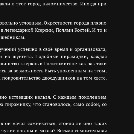
шали в этот город паломничество. Иногда при
овольно условным. Окрестности города плавно
в легендарной Ксерсии, Полями Костей. И то и
олшебникам.
учений успешно в своё время и организовала,
и из шунгита. Подобные пирамидки, каждая
ьшинство клерков в Политомигоне как раз таки
ись за возможность быть упокоенным на этом,
покровительство двоедушников на том свете.
авно истлевших нельзя. С каждым поколением
ю пирамидку, что становилось, само собой, со
в он начал сомневаться, стоило ли оно таких
ь чужие органы и мозги? Весьма сомнительная