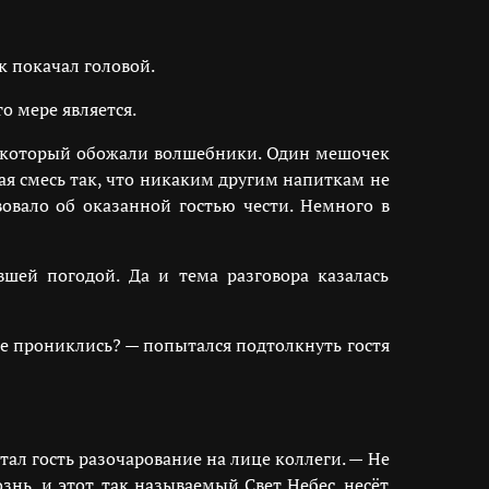
к покачал головой.
то мере является.
в, который обожали волшебники. Один мешочек
ая смесь так, что никаким другим напиткам не
вовало об оказанной гостью чести. Немного в
шей погодой. Да и тема разговора казалась
е прониклись? — попытался подтолкнуть гостя
ал гость разочарование на лице коллеги. — Не
нь, и этот, так называемый Свет Небес, несёт