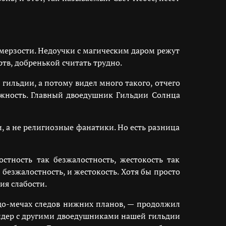
 мерзости. Недоучки с магическим даром режут
в, добренькой считать трудно.
гильдии, а потому видел много такого, отчего
ожность. Главный двоедушник Гильдии Солнца
, а не религиозные фанатики. Но есть разница
стность так безжалостность, жестокость так
 безжалостность, и жестокость. Хотя бы просто
ия слабости.
до-мечах следов нижних планов, — продолжил
андер с другими двоедушниками нашей гильдии