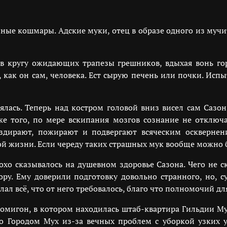
ные кошмары. Адские муки, отец в образе одного из мучи
т в кругу ожидающих трапезы грешников, вдыхая вонь го
 как он сам, человека. Ест сырую печень или почки. Исп
лась. Теперь над костром головой вниз висел сам Сазо
е того, по мере вскипания мозгов сознание не отключа
здирают, пожирают и подвергают всяческим осквернен
вой жизни. Если череду таких страшных мук вообще можно
лохо сказывалось на душевном здоровье Сазона. Чего не с
ру. Ему доверили подготовку довольно странного, но, с
ал всё, что от него требовалось, благо что полномочий дл
итомигон, в котором находилась штаб-квартира Гильдии Му
о Городом Мух из-за вечных проблем с уборкой узких ул