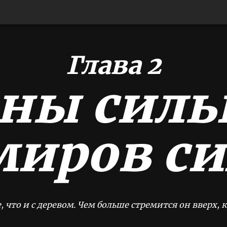
Глава 2
ны сил
миров си
 что и с деревом. Чем больше стремится он вверх, к