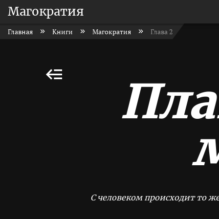
Магократия
Главная
Книги
Магократия
Глава 2
Пла
С человеком происходит то же,