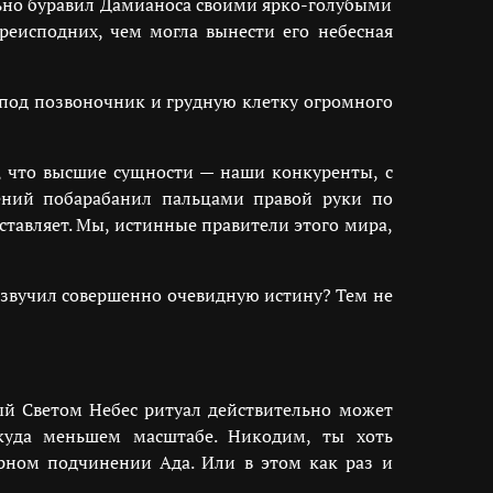
льно буравил Дамианоса своими ярко-голубыми
преисподних, чем могла вынести его небесная
 под позвоночник и грудную клетку огромного
, что высшие сущности — наши конкуренты, с
ений побарабанил пальцами правой руки по
ставляет. Мы, истинные правители этого мира,
 озвучил совершенно очевидную истину? Тем не
мый Светом Небес ритуал действительно может
 куда меньшем масштабе. Никодим, ты хоть
рном подчинении Ада. Или в этом как раз и