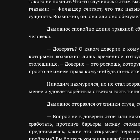
такого не помнит. Что-то случилось с этим 
глазами: — Филандер считает, что так назыв
сущность. Возможно, он, она или оно обезуме
Дамианос спокойно допил травяной сб
человека.
— Доверять? О каком доверии к кому
которыми возможно лишь временное сотруд
столешнице. — Доверие — это роскошь, котору
просто не имеем права кому-нибудь по-настоя
Никодим нахмурился, но не стал возра
менее и удовлетворённым ответом гость точно
Дамианос оторвался от спинки стула, 
— Вопрос не в доверии этой или како
сработать, проткнув барьеры между слоям
представляешь, какие это открывает персп
проблема? Вы боитесь усиления нашей гильди