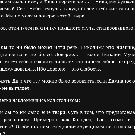
высшим созданием, и Филандер считает… — Никодим буква
аемый Свет Небес сунулся в куда более глубокие слои 
ло. Мы не можем доверять этой твари.
ор, откинулся на спинку изящного стула, стилизованного
 бы то ни было может идти речь, Никодим? Что низшие
ничество и не более. Доверие… — голос Гильдии Муч
ю могут себе позволить лишь те, кто ничего собою не пред
щему доверять. Ибо доверие — это слабость.
жать. Да и что тут можно было возразить, если Дамианос
 не выглядел.
слегка наклонившись над столиком:
й бы то ни было ещё твари. Суть в том, что предлагае
и реальности. Примерно, как Колодец Душ, только в
ективы? Особенно нам, специализирующимся на планоме
и?