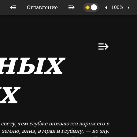
100%
Оглавление
ьных
х
 свету, тем глубже впиваются корни его в
землю, вниз, в мрак и глубину, — ко злу.