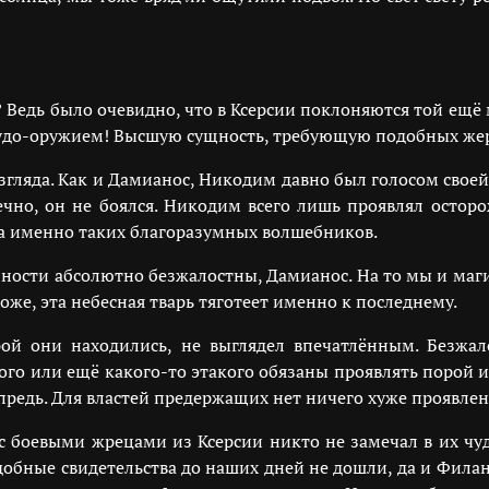
? Ведь было очевидно, что в Ксерсии поклоняются той ещё
удо-оружием! Высшую сущность, требующую подобных жерт
гляда. Как и Дамианос, Никодим давно был голосом своей 
ечно, он не боялся. Никодим всего лишь проявлял остор
са именно таких благоразумных волшебников.
щности абсолютно безжалостны, Дамианос. На то мы и маги
же, эта небесная тварь тяготеет именно к последнему.
ой они находились, не выглядел впечатлённым. Безжало
того или ещё какого-то этакого обязаны проявлять порой и
предь. Для властей предержащих нет ничего хуже проявлен
с боевыми жрецами из Ксерсии никто не замечал в их чу
одобные свидетельства до наших дней не дошли, да и Фил