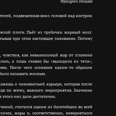
Фридрих Ницше
телей, подвешенная вниз головой над костром
релой плоти. Пьёт из трубочки жирный мозг.
ытывая при этом настоящее ликование. Потому
н, чувствуя, как невыносимый жар от пламени
лось, а лишь словно бы «выходило из тела»,
иям. После чего сознание каким-то образом
 было называть жизнью.
кажешь о чиновничьей карьере, которая после
удя по всему, важного мероприятия. Значение
я этого ему дали достаточно.
чений, считался одним из богатейших во всей
очек, жары и, соответственно, невероятного