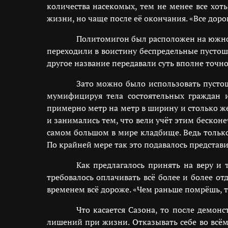
количества насекомых, тем не менее все хот
жизни, но чаще после её окончания. «Все дорог
Политомигон был расположен на южной
переходили в воистину беспредельные пустоши
другое название передавали суть вполне точ
Зато можно было использовать пустош
мумифицируя тела состоятельных граждан 
примерно метр на метр в ширину и столько же
и занимались тем, что вели учёт этим беско
самом большом в мире кладбище. Ведь тольк
По крайней мере так это подавалось предста
Как предлагалось принять на веру и
требовалось оплачивать всё более и более от
временем всё дороже. «Чем раньше помрёшь, т
Что касается Сазона, то после демон
лишений при жизни. Отказывать себе во всём