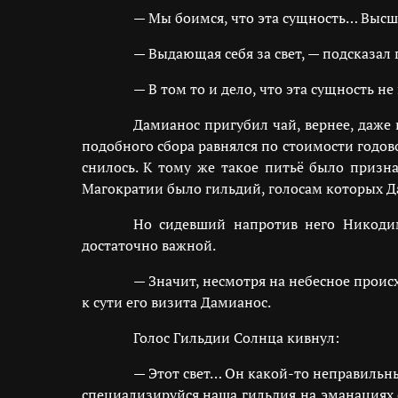
— Мы боимся, что эта сущность… Выс
— Выдающая себя за свет, — подсказал 
— В том то и дело, что эта сущность не
Дамианос пригубил чай, вернее, даже
подобного сбора равнялся по стоимости годов
снилось. К тому же такое питьё было призна
Магократии было гильдий, голосам которых Д
Но сидевший напротив него Никодим
достаточно важной.
— Значит, несмотря на небесное прои
к сути его визита Дамианос.
Голос Гильдии Солнца кивнул:
— Этот свет… Он какой-то неправильны
специализируйся наша гильдия на эманациях с