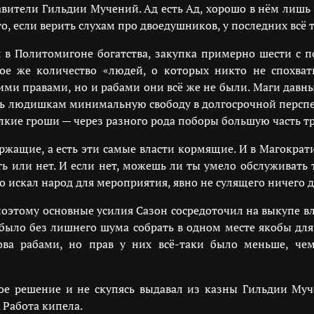
авители Гильдии Мучений. Ад есть Ад, хорошо в нём лишь 
то, если верить слухам про двоедушников, у последних всё
 в Политомигоне богатства, закупка примерно шести с 
кое же количество «людей, о которых никто не спохва
и правами, но и рабами они всё же не были. Маги давн
ать людишкам минимальную свободу в долгосрочной перспек
кие гроши — через разного рода поборы большую часть тру
держащие, а есть эти самые власти кормящие. И в Магокра
 или нет. И если нет, можешь ли ты умело обслуживать т
о искал народ для мероприятия, явно не сулящего ничего д
оэтому основные усилия Сазон сосредоточил на выкупе вл
было без лишнего шума собрать в одном месте якобы дл
ва рабами, но прав у них всё-таки было меньше, чем
е решение и не скупясь выдавал из казны Гильдии Муч
 Работа кипела.