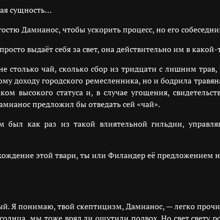
шая сущность…
гостю Дамианос, чтобы ускорить процесс, но его собеседни
 просто выдаёт себя за свет, она действительно им в какой-
 не столько чай, сколько сбор из тридцати с лишним тра
ому доходу городского ремесленника, но и бодрила травян
ком высокого статуса и, в случае угощения, свидетельст
амианос предложил бы отведать сей «чай».
 был как раз из такой влиятельной гильдии, управляв
схождение этой твари, ты или Филандер её предложением н
й. Я понимаю, твой скептицизм, Дамианос, — легко прочит
олнца, мы тоже вряд ли ощутили подвох. Но свет свету роз