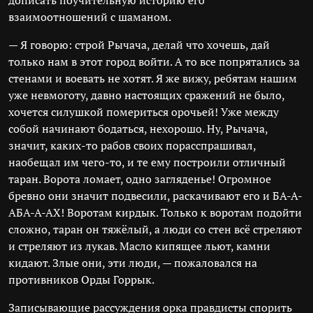
дописать поучительную историю его
взаимоотношений с шаманом.
— Я говорю: строй Рычача, делай что хочешь, дай
только нам в этот город войти. А то все попрятались за
стенами и воевать не хотят. Я же вижу, ребятам нашим
уже невмоготу, давно настоящих сражений не было,
хочется силушкой помериться орочьей! Уже между
собой начинают бодаться, нехорошо. Ну, Рычача,
значит, каких-то рабов своих порасспрашивал,
наобещал им чего-то, и те ему построили отличный
таран. Ворота ломает, одно загляденье! Огромное
бревно они значит подвесили, раскачивают его и БА-А-
АБА-А-АХ! Воротам кирдык. Только к воротам подойти
сложно, таран он тяжёлый, а люди со стен всё стреляют
и стреляют из лукав. Масло кипящее льют, камни
кидают. Злые они, эти люди, — пожаловался на
противников Орды Горрык.
Записывающие рассуждения орка правдисты спорить