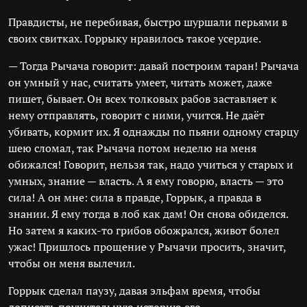
Правдисты, не перебивая, быстро шуршали перьями в
своих свитках. Горрыку нравилось такое усердие.
— Тогда Рычача говорит: давай построим таран! Рычача
он умный у нас, считать умеет, читать может, даже
пишет, бывает. Он всех толковых рабов заставляет к
нему отправлять, говорит с ними, учится. Не даёт
убивать, кормит их. Я однажды по пьяни одному старцу
шею сломал, так Рычача потом неделю на меня
обижался! Говорит, нельзя так, надо учиться у старых и
умных, знание — власть. А я ему говорю, власть — это
сила! А он мне: сила в правде, Горрык, а правда в
знании. Я ему тогда в лоб как дам! Он снова обиделся.
Но затем я каких-то грибов обожрался, живот болел
ужас! Пришлось прощение у Рычачи просить, значит,
чтобы он меня вылечил.
Горрык сделал паузу, давая эльфам время, чтобы