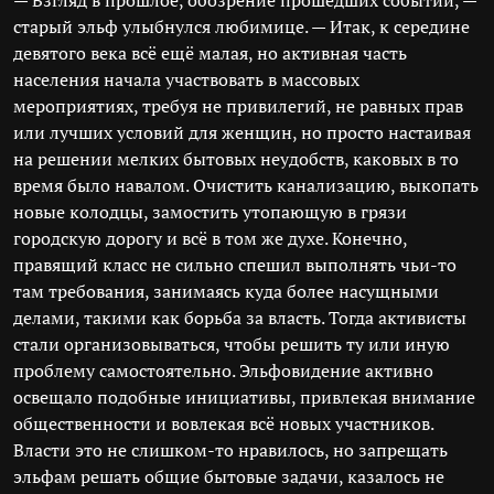
— Взгляд в прошлое, обозрение прошедших событий, —
старый эльф улыбнулся любимице. — Итак, к середине
девятого века всё ещё малая, но активная часть
населения начала участвовать в массовых
мероприятиях, требуя не привилегий, не равных прав
или лучших условий для женщин, но просто настаивая
на решении мелких бытовых неудобств, каковых в то
время было навалом. Очистить канализацию, выкопать
новые колодцы, замостить утопающую в грязи
городскую дорогу и всё в том же духе. Конечно,
правящий класс не сильно спешил выполнять чьи-то
там требования, занимаясь куда более насущными
делами, такими как борьба за власть. Тогда активисты
стали организовываться, чтобы решить ту или иную
проблему самостоятельно. Эльфовидение активно
освещало подобные инициативы, привлекая внимание
общественности и вовлекая всё новых участников.
Власти это не слишком-то нравилось, но запрещать
эльфам решать общие бытовые задачи, казалось не