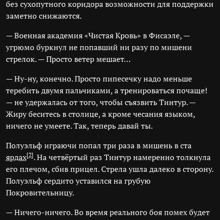
без сухопутного коридора возможности для поддержки
заметно снижаются.
— Военная академия «Чистая Кровь» в Фисаэле, —
угрюмо буркнул не попавший ни разу по мишени
стрелок. — Просто ветер мешает…
— Ну-ну, конечно. Просто пипесечку надо меньше
теребить двумя пальчиками, а тренироваться почаще!
— не удержалась от того, чтобы съязвить Тинтур. —
Жиру беситесь в столице, а кроме чесания языком,
ничего не умеете. Так, теперь давай ты.
Полуэльф играючи попал три раза в мишень в ста
[2]
ярдах
. На четвёртый раз Тинтур намеренно толкнула
его плечом, сбив прицел. Стрела ушла далеко в сторону.
Полуэльф сердито уставился на грубую
Покровительницу.
— Ничего-ничего. Во время реального боя помех будет