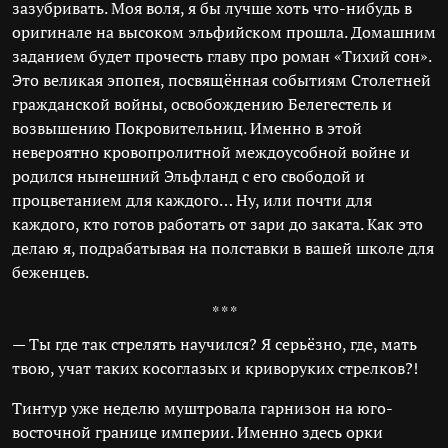
зазубривать. Моя воля, я бы лучше хоть что-нибудь в
оригинале на высоком эльфийском прошла. Домашним
заданием будет прочесть главу про роман «Тихий сон».
Это великая эпопея, посвящённая событиям Столетней
гражданской войны, освобождению Белегестель и
возвышению Покровительниц. Именно в этой
невероятно кровопролитной междоусобной войне и
родился нынешний Эльфланд с его свободой и
процветанием для каждого… Ну, или почти для
каждого, кто готов работать от зари до заката. Как это
делаю я, подрабатывая на полставки в вашей школе для
беженцев.
* * *
— Ты где так стрелять научился? Я серьёзно, где, мать
твою, учат таких косоглазых и криворуких стрелков?!
Тинтур уже неделю муштровала гарнизон на юго-
восточной границе империи. Именно здесь орки