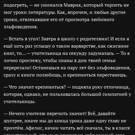
подогреть, — не унимался Маврик, который терпеть не
мог уроки литературы. Как, впрочем, и любые другие
уроки, отвлекавшие его от просмотра любимого
эльфовидения.
— Встать в угол! Завтра в школу с родителями! И если я
ещё хоть раз услышу о таком варварстве, как сжигание
книг, то… — учительница на секунду задумалась. — То я
лично прослежу, чтобы лианы в дом твоей семьи
перерезали! Останешься на пару лет без эльфовидения,
сразу и книги полюбишь, и ерепениться перестанешь.
— Что значит ерепениться? — подняла руку отличница,
которая, однако, не пользовалась большой симпатией у
учительницы.
— Нечего учителю перечить значит! Всё, давайте
шустрее, иначе мы до конца урока даже одну главу не
прочтём. Афелис, начни читать всё сначала, ты в классе