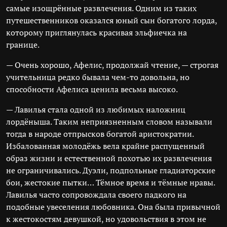
самые изощрённые развлечения. Одним из таких
путешественников оказался юный сын богатого лорда,
которому приглянулась красивая эльфиечка на
границе.
— Очень хорошо, Афелис, продолжай чтение, — строгая
учительница редко бывала чем-то довольна, но
способности Афелиса ценила весьма высоко.
— Лавилья стала одной из любимых наложниц
лордёныша. Таким неприязненным словом называли
тогда в народе отпрысков богатой аристократии.
Избалованная молодёжь вела крайне распущенный
образ жизни и естественной похотью их развлечения
не ограничивались. Дуэли, подпольные гладиаторские
бои, жестокие пытки… Тёмное время и тёмные нравы.
Лавилья часто сопровождала своего падкого на
подобные увеселения любовника. Она была привычной
к жестокостям девушкой, но удовольствия в этом не