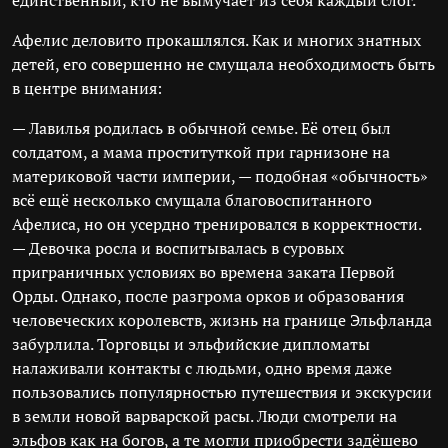
единственный, кто не вымучает из себя каждый слог.
Афелис деловито прокашлялся. Как и многих знатных
детей, его совершенно не смущала необходимость быть
в центре внимания:
— Лавилья родилась в обычной семье. Её отец был
солдатом, а мама проституткой при гарнизоне на
материковой части империи, — подобная «обычность»
всё ещё несколько смущала благовоспитанного
Афелиса, но он усердно тренировался в корректности.
— Девочка росла и воспитывалась в суровых
приграничных условиях во времена заката Первой
Орды. Однако, после разгрома орков и образования
человеческих королевств, жизнь на границе Эльфланда
забурлила. Торговцы и эльфийские дипломаты
налаживали контакты с людьми, одно время даже
пользовались популярностью путешествия и экскурсии
в земли новой варварской расы. Люди смотрели на
эльфов как на богов, а те могли приобрести задёшево