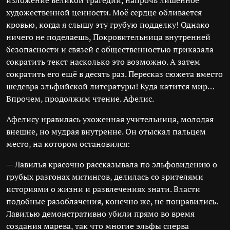
изложение великой трагедии, напрочь лишённое
художественной ценности. Моё сердце обливается
кровью, когда я слышу эту грубую подделку! Однако
ничего не поделаешь, Покровительница внутренней
безопасности и связей с общественностью приказала
сократить текст насколько это возможно. А затем
сократить его ещё в десять раз. Пересказ сюжета вместо
шедевра эльфийской литературы! Куда катится мир…
Впрочем, продолжим чтение. Афелис.
Афелису нравилась ухоженная учительница, молодая
внешне, но мудрая внутренне. Он отыскал пальцем
место, на котором остановился:
— Лавилья красочно рассказывала по эльфовидению о
грубых разгонах митингов, делилась со зрителями
историями о жизни и развлечениях знати. Власти
подобные разоблачения, конечно же, не понравились.
Лавилью демонстративно убили прямо во время
создания марева, так что многие эльфы сперва