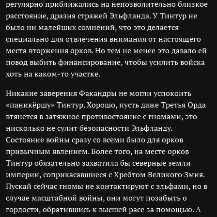
регулярно приближались на непозволительно близкое
расстояние, дразня стражей Эльфланда. У Тинтур не
было ни малейших сомнений, что это делается
специально для отвлечения внимания от настоящего
места вторжения орков. Но тем не менее это давало ей
повод выбить финансирование, чтобы усилить войска
хоть на каком-то участке.
Никакие заверения Факандры не могли успокоить
«паникёршу» Тинтур. Хорошо, пусть даже Третья Орда
втянется в затяжное противостояние с гномами, это
нисколько не сулит безопасности Эльфланду.
Состояние войны сразу со всеми было для орков
привычным явлением. Более того, на месте орков
Тинтур обязательно захватила бы северные земли
империи, соприкасавшиеся с Хребтом Великого Змия.
Пускай сейчас гномы не контактируют с эльфами, но в
случае масштабной войны, они могут позабыть о
гордости, обратившись к высшей расе за помощью. А