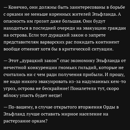
— Конечно, они должны быть заинтересованы в борьбе
с орками не меньше коренных жителей Эльфланда. А
опасность им грозит даже большая. Они будут
находиться в последней очереди на эвакуацию граждан
на острова. Если тот дурацкий закон о запрете
представителям варварских рас покидать континент
вообще отменят хотя бы в критической ситуации.
— Этот „дурацкий закон“ спас экономику Эльфланда от
нечестной конкуренции гномьих гильдий, которые не
считались ни с чем ради получения прибыли. И прошу,
не надо никого эвакуировать из-за надуманных кем-то
угроз, острова не бескрайние! Поналетели тут, скоро
яблоку упасть будет негде!
— По-вашему, в случае открытого вторжения Орды в
Эльфланд лучше оставить мирное население на
растерзание оркам?