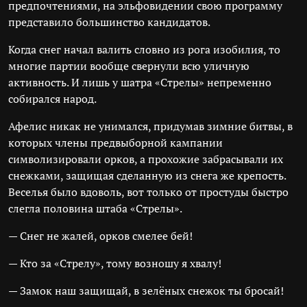
предпочтениями, на эльфовидении свою программу
представило большинство кандидатов.
Когда снег начал валить словно из рога изобилия, то
многие партии вообще свернули всю уличную
активность. И лишь у шатра «Стрелы» непременно
собирался народ.
Афелис никак не унимался, придумав зимние битвы, в
которых члены предвыборной кампании
символизировали орков, а прохожие забрасывали их
снежками, защищая сделанную из снега же крепость.
Веселья было вдоволь, вот только от простуды быстро
слегла половина штаба «Стрелы».
— Снег не жалей, орков смелее бей!
— Кто за «Стрелу», тому возношу я хвалу!
— Замок наш защищай, в зелёных снежок ты бросай!