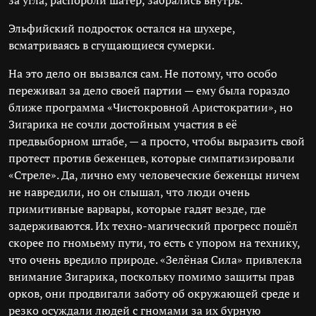
за угла, распороли шатёр, забрались внутрь.
Эльфийский подросток остался на шухере,
всматриваясь в сгущающиеся сумерки.
На это дело он вызвался сам. Не потому, что особо
переживал за дело своей партии — ему была гораздо
ближе программа «Чистокровной Аристократии», но
Зигарика не сочли достойным участия в её
предвыборном штабе, — а просто, чтобы выразить свой
протест против беженцев, которые симпатизировали
«Стреле». Да, лично ему человеческие беженцы ничем
не навредили, но он слышал, что люди очень
примитивные варвары, которые гадят везде, где
задерживаются. Их техно-магический прогресс пошёл
скорее по гномьему пути, то есть с упором на технику,
что очень вредило природе. «Зелёная Сила» привлекла
внимание Зигарика, поскольку помимо защиты прав
орков, они продвигали заботу об окружающей среде и
резко осуждали людей с гномами за их бурную