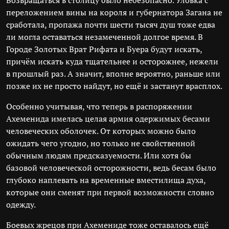
Возвращаться в столицу было небезопасно. Уловка с
переложением вины на короля и губернатора Загана не
сработала, пропажа почти шести тысяч душ тоже едва
ли могла оставаться незамеченной долгое время. В
Городе Золотых Врат Рифата и Буера будут искать,
причём искать куда тщательнее и осторожнее, нежели
в прошлый раз. А значит, вполне вероятно, раньше или
позже их не просто найдут, но ещё и застанут врасплох.
Особенно учитывая, что теперь в распоряжении
Ахеменида имелась целая армия одержимых бесами
человеческих оболочек. От которых можно было
ожидать чего угодно, но только не свойственной
обычным людям предсказуемости. Или хотя бы
базовой человеческой осторожности, ведь бесам было
глубоко наплевать на временные вместилища духа,
которые они сменят при первой возможности словно
одежду.
Боевых жрецов при Ахемениде тоже оставалось ещё