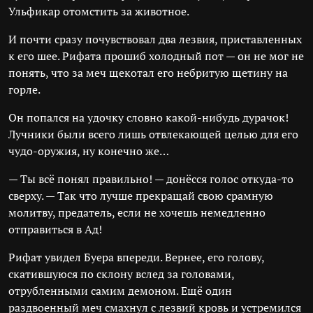
Ульфикар отомстить за животное.
И почти сразу почувствовал два лезвия, приставленных
к его шее. Рифата прошиб холодный пот — он не мог не
понять, что за меч щекотал его небритую щетину на
горле.
Он попался на удочку словно какой-нибудь дурачок!
Лучники были всего лишь отвлекающей целью для его
чудо-оружия, ну конечно же…
— Ты всё понял правильно! — донёсся голос откуда-то
сверху. — Так что лучше прекращай свою срамную
молитву, предатель, если не хочешь немедленно
отправиться в Ад!
Рифат увидел Буера впереди. Вернее, его голову,
скатившуюся по склону вслед за головами,
отрубленными самим демоном. Ещё один
раздвоенный меч смахнул с лезвий кровь и устремился