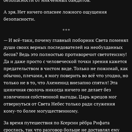
безопасности от никчёмных бандитов.
А зря. Нет ничего опаснее ложного ощущения
безопасности.
* * *
— И всё-таки, почему главный поборник Света поменял
души своих верных последователей на необузданных
бесов? Ведь это полностью противоречит светотеизму!
Да и даже просто с человеческой точки зрения кажется
предательством в чистом виде. Только не пожимай, как
обычно, плечами, я могу поверить во всё что угодно, но
только не в то, что Ахеменид внезапно спятил! Эта
циничная сволочь никогда ничего не делает без
извлечения собственной выгоды. Царь жрецов мог
отвернуться от Света Небес только ради служения
кому-то более могущественному.
За время путешествия по Ксерсии рёбра Рифата
срослись, так что разговор больше не доставлял ему