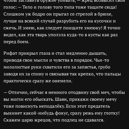
чтобы заставить оружие убивать, — жрец возвысил свой
голос: — Тело и голову того типа тоже тащите сюда!
Слишком уж бодро он прыгал со стрелой в брюхе,
лучше на всякий случай разрубить его на кусочки и
сжечь. И змею, как следует поищите змеюку! Я точно
видел, как эта тварь уползла куда-то в кусты как раз
перед боем.
Рифат прикрыл глаза и стал медленно дышать,
приводя свои мысли и чувства в порядок. Чьи-то
мозолистые руки схватили его за запястья, грубо
заводя их за спину и связывая так крепко, что пальцы
практически сразу же онемели.
— Отлично, сейчас я немного отодвину свой меч, чтобы
вы могли его обыскать. Шаян, прикажи своему мечу
тоже повиснуть неподалёку. Если этот предатель
выкинет какой-нибудь фокус, сразу режь ему глотку!
Скажем царю жрецов, что подлец не сдавался.