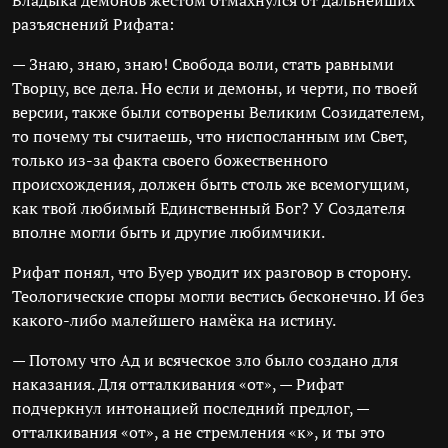
Владыка демонов жестом отмахнулся от дальнейших
разъяснений Рифата:
— Знаю, знаю, знаю! Свобода воли, стать равными
Творцу, все дела. Но если и демоны, и черти, по твоей
версии, также были сотворены Великим Созидателем,
то почему ты считаешь, что ниспосланным им Свет,
только из-за факта своего божественного
происхождения, должен быть столь же всемогущим,
как твой любимый Единственный Бог? У Создателя
вполне могли быть и другие любимчики.
Рифат понял, что Буер уводит их разговор в сторону.
Теологические споры могли вестись бесконечно. И без
какого-либо малейшего намёка на истину.
— Потому что Ад и всяческое зло было создано для
наказания. Для отталкивания «от», — Рифат
подчеркнул интонацией последний предлог, —
отталкивания «от», а не стремления «к», и ты это