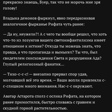
прекрасно знаешь, Буер, так что не морочь мне зря
голову!
Владыка демонов фыркнул, явно передразнивая
аналогичное фырканье Рифата чуть ранее:
— Да ну, неужели?! А с чего ты вообще решил, что хоть
что-то из лозунгов вашего светоинфантилизма имеет
отношение к истине? Откуда ты можешь знать, что
правда, а что пропаганда и вымысел? Ты что, был
свидетелем снисхождения Света и разрушения Ада?
Глупый религиозный фанатик…
— Тихо-с-с-с! — внезапно прервал спор удав,
молчавший всё это время. — Ваши вопли привлекли с-
с-слишком много внимания. Нас-с-с окружают.
Аватар Астарота сполз с ослика Рифата, на котором
ранее примостился, быстро сливаясь с гравием и
скудной горной растительностью.