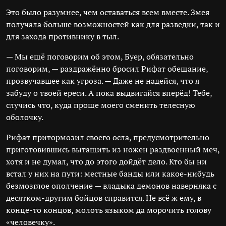
Это было разумнее, чем оставаться всем вместе. Змея
получала больше возможностей как для разведки, так и
для захода противнику в тыл.
— Мы ещё поговорим об этом, Буер, обязательно
поговорим, — раздражённо бросил Рифат обещание,
прозвучавшее как угроза. — Даже не надейся, что я
забуду о твоей ереси. А пока выдвигайся вперёд! Тебе,
случись что, куда проще моего сменить телесную
оболочку.
Рифат притормозил своего осла, предусмотрительно
приготовившись вытащить из ножен раздвоенный меч,
хотя и не думал, что до этого дойдёт дело. Кто бы ни
встал у них на пути: местные банды или какое-нибудь
безмозглое ополчение — владыка демонов наверняка с
десятком-другим бойцов справится. Не всё ж ему, в
конце-то концов, молоть языком да морочить голову
«человечку».