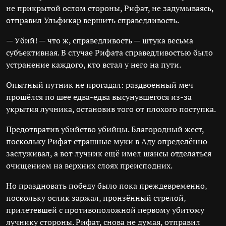
не прикрытой ослом стороны, Рифат, не задумываясь,
отправил Ульфикар вершить справедливость.
— Убий! — что ж, справедливость — штука весьма
субъективная. В случае Рифата справедливостью было
устранение каждого, кто встал у него на пути.
Опытный путник не прогадал: раздвоенный меч
прошёлся по шее едва-едва высунувшегося из-за
укрытия лучника, остановив того от плохого поступка.
Предотвратив убийство убийцы. Благородный жест,
поскольку Рифат страшные муки в Аду определённо
заслуживал, а вот лучник ещё имел шансы отделаться
очищением на верхних слоях преисподних.
Но праздновать победу было пока преждевременно,
поскольку ослик заржал, пронзённый стрелой,
прилетевшей с противоположной первому убитому
лучнику стороны. Рифат, снова не думая, отправил