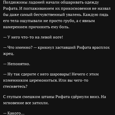
Полдюжины ладоней начали обшаривать одежду
Рифата. И поглаживанием их прикосновения не назвал
бы даже самый бесчувственный увалень. Каждую пядь
его тела ощупывали не просто грубо, а с явным
намерением причинить ему боль.
— У него что-то на левой ноге!
— Что именно? — крикнул заставший Рифата врасплох
жрец.
— Непонятно.
— Ну так сдерите с него шаровары! Нечего с этим
изменником церемониться. Или вы чего-то
стесняетесь?
С глупым смешком штаны Рифата сдёрнули вниз. На
мгновение все затихли.
— Какого…