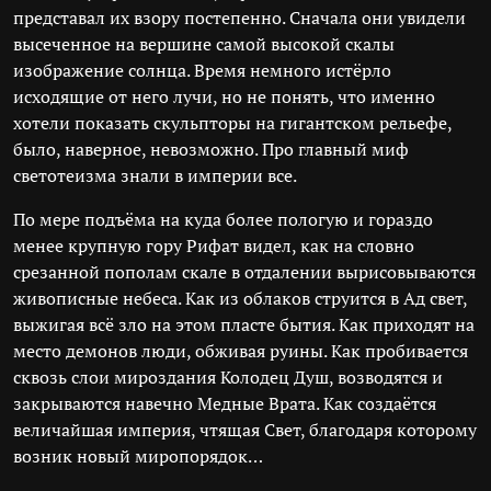
представал их взору постепенно. Сначала они увидели
высеченное на вершине самой высокой скалы
изображение солнца. Время немного истёрло
исходящие от него лучи, но не понять, что именно
хотели показать скульпторы на гигантском рельефе,
было, наверное, невозможно. Про главный миф
светотеизма знали в империи все.
По мере подъёма на куда более пологую и гораздо
менее крупную гору Рифат видел, как на словно
срезанной пополам скале в отдалении вырисовываются
живописные небеса. Как из облаков струится в Ад свет,
выжигая всё зло на этом пласте бытия. Как приходят на
место демонов люди, обживая руины. Как пробивается
сквозь слои мироздания Колодец Душ, возводятся и
закрываются навечно Медные Врата. Как создаётся
величайшая империя, чтящая Свет, благодаря которому
возник новый миропорядок…