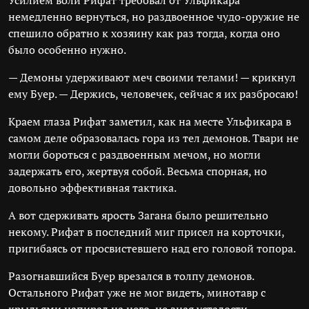
Усилием воли Рифат требовал от Ульфикара
немедленно вернуться, но раздвоенное чудо-оружие не
спешило обратно к хозяину как раз тогда, когда оно
было особенно нужно.
— Демоны удерживают меч своими телами! — крикнул
ему Буер. — Держись, человечек, сейчас я их разбросаю!
Краем глаза Рифат заметил, как на месте Ульфикара в
самом деле образовалась гора из тел демонов. Твари не
могли бороться с раздвоенным мечом, но могли
задержать его, жертвуя собой. Весьма спорная, но
довольно эффективная тактика.
А вот сдерживать ярость Загана было решительно
некому. Рифат в последний миг присел на корточки,
пригибаясь от просвистевшего над его головой топора.
Разогнавшийся Буер врезался в толпу демонов.
Остального Рифат уже не мог видеть, минотавр с