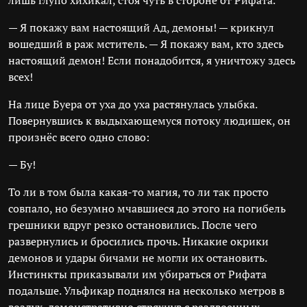
лишь глупо хихикал, стоя чуть в стороне от Рифата.
— Я покажу вам настоящий Ад, демоны! — крикнул
вошедший в раж мститель. — Я покажу вам, кто здесь
настоящий демон! Если понадобится, я уничтожу здесь
всех!
На лице Буера от уха до уха растянулась улыбка.
Повернувшись к выдыхающемуся потоку людишек, он
произнёс всего одно слово:
— Бу!
То ли в том была какая-то магия, то ли так просто
совпало, но безумно мчавшиеся до этого на погибель
грешники вдруг резко остановились. После чего
развернулись и бросились прочь. Никакие окрики
демонов и удары бичами не могли их остановить.
Инстинкты приказывали им убираться от Рифата
подальше. Ульфикар поднялся на несколько метров в