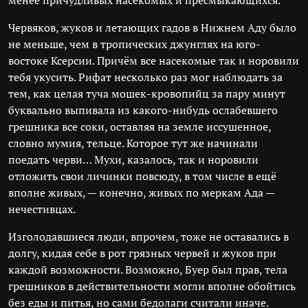
менее причудливых насекомых и пресмыкающихся.
Червяков, жуков и летающих гадов в Нижнем Аду было
не меньше, чем в тропических джунглях на юго-
востоке Ксерсии. Причём все насекомые так и норовили
тебя укусить. Рифат несколько раз мог наблюдать за
тем, как целая туча мошек-кровопийц за пару минут
буквально выпивала из какого-нибудь ослабевшего
грешника все соки, оставляя на земле иссушенное,
словно мумия, тельце. Которое тут же начинали
поедать черви… Мухи, казалось, так и норовили
отложить свои личинки повсюду, в том числе в ещё
вполне живых, — конечно, живых по меркам Ада —
нечестивцах.
Изголодавшиеся люди, впрочем, тоже не оставались в
долгу, кидая себе в рот грязных червей и жуков при
каждой возможности. Возможно, Буер был прав, тела
грешников в действительности могли вполне обойтись
без еды и питья, но сами бедолаги считали иначе.