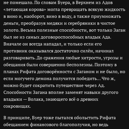
не помешало. По словам Буера, в Верхнем из Адов
«летающая корова» могла превращать всякую жидкость
в вино и, наоборот, вино в воду, а также приумножать
деньги, преобразуя медяки и серебряники в чистое
золото. Весьма полезные способности, вот только Заган
был не из самых договороспособных владык Ада.
Вначале он всегда нападал, и только если его
противник оказывался достаточно силён, начинал
разговаривать. До сражения любые хитрости, угрозы и
обещания были совершенно бесполезны. Поэтому в
планах Рифата договорённости с Заганом и не было, но
если могучего демона получится победить… Что ж,
можно будет сократить путешествие через Ад.
Способности Загана вполне заменят навыки другого
владыки — Волака, знающего всё о древних
сокровищах.
В принципе, Буер тоже пытался обольстить Рифата
обещанием финансового благополучия, но ведь