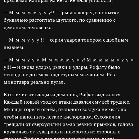
крыльями напирал на него, не зная усталости.
— М-м-м-м-м-у-у-у!!! — рывок вперёд в попытке
буквально растоптать щуплого, по сравнению с
демоном, человечка.
— М-м-м-у-у-у!!! — серия ударов топором с двойным
лезвием.
— М-м-м-у-у-у! М-м-м-м-м-у-у-у! М-м-м-м-м-у-у-у-у-
у!!! — и снова удары, рывки и удары. Рифату было
отнюдь не до смеха над глупым мычанием. Рёв
минотавра реально пугал.
В отличие от владыки демонов, Рифат выдыхался.
Каждый новый уход от атаки давался ему всё труднее.
Мышцы горели огнём, пыльного воздуха не хватало,
чтобы наполнить лёгкие кислородом. Сухожилия
трещали от сверхусилий из-за резких прыжков, голова
кружилась от кувырков и поворотов из стороны в