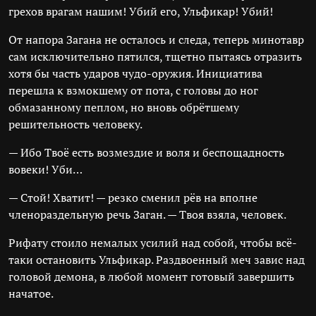
грехов врагам нашим! Убий его, Ульфикар! Убий!
От напора Загана не осталось и следа, теперь минотавр
сам исключительно пятился, тщетно пытаясь отразить
хотя бы часть ударов чудо-оружия. Инициатива
перешла к взмокшему от пота, с головы до ног
обмазанному пеплом, но вновь обрётшему
решительность человеку.
— Ибо Твоё есть возмездие и воля и беспощадность
вовеки! Уби…
— Стой! Хватит! — резко сменил рёв на вполне
членораздельную речь Заган. — Твоя взяла, человек.
Рифату стоило немалых усилий над собой, чтобы всё-
таки остановить Ульфикар. Раздвоенный меч завис над
головой демона, в любой момент готовый завершить
начатое.