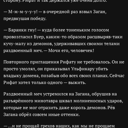
сторону. Рифат и так держался уже очень долго.
— М-м-м-у-у-у! — в очередной раз взвыл Заган,
предвкушая победу.
— Баранки гну! — куда более тоненьким голосом
провозгласил Буер, каким-то образом расшвыряв-таки
кучу-малу из демонов, удерживавших своими телами
раздвоенный меч. — Мочи его, человечек!
Повторного приглашения Рифату не требовалось. Он не
просто умолял, он приказывал Ульфикару убить
владыку домена, позабыв обо всех своих планах. Сейчас
Рифат хотел только одного — выжить.
Раздвоенный меч устремился на Загана, обрушив на
разъярённого минотавра шквал молниеносных ударов,
которые не мог отразить даже король демонов. Рёв
Загана обрёл совсем иные оттенки.
— …и не прощай грехов наших, как мы не прощаем