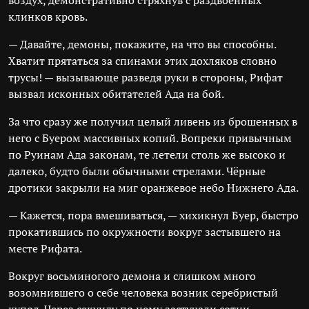
воздух, демонстративно стряхнув с раздвоенных
клинков кровь.
— Давайте, демоны, покажите, на что вы способны.
Хватит прятаться за спинами этих дохляков словно
трусы! — вызывающе разведя руки в стороны, Рифат
вызвал исконных обитателей Ада на бой.
За что сразу же получил целый ливень из брошенных в
него с Буером массивных копий. Вопреки привычным
по Руинам Ада законам, те летели столь же высоко и
далеко, будто были обычными стрелами. Чёрные
дротики закрыли на миг оранжевое небо Нижнего Ада.
— Кажется, пора вмешиваться, — хихикнул Буер, быстро
прокатившись по окружности вокруг застывшего на
месте Рифата.
Вокруг восьминогого демона и слишком много
возомнившего о себе человека возник серебристый