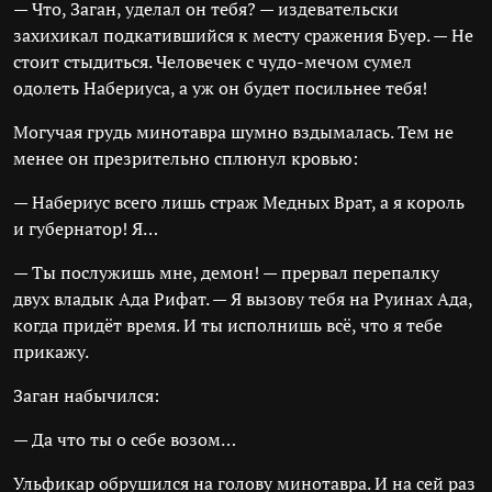
— Что, Заган, уделал он тебя? — издевательски
захихикал подкатившийся к месту сражения Буер. — Не
стоит стыдиться. Человечек с чудо-мечом сумел
одолеть Набериуса, а уж он будет посильнее тебя!
Могучая грудь минотавра шумно вздымалась. Тем не
менее он презрительно сплюнул кровью:
— Набериус всего лишь страж Медных Врат, а я король
и губернатор! Я…
— Ты послужишь мне, демон! — прервал перепалку
двух владык Ада Рифат. — Я вызову тебя на Руинах Ада,
когда придёт время. И ты исполнишь всё, что я тебе
прикажу.
Заган набычился:
— Да что ты о себе возом…
Ульфикар обрушился на голову минотавра. И на сей раз