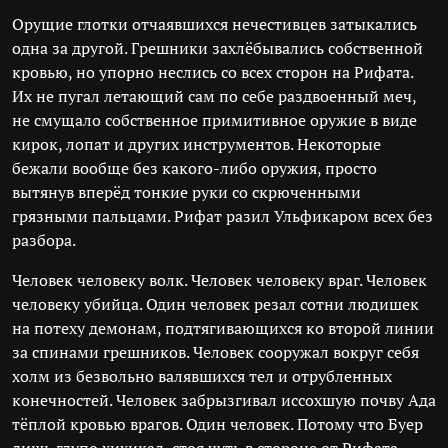
Орущие глотки отчаявшихся нечестивцев затыкались
одна за другой. Грешники захлёбывались собственной
кровью, но упорно неслись со всех сторон на Рифата.
Их не пугал летающий сам по себе раздвоенный меч,
не смущало собственное примитивное оружие в виде
кирок, лопат и других инструментов. Некоторые
бежали вообще без какого-либо оружия, просто
вытянув вперёд тонкие руки со скрюченными
грязными пальцами. Рифат разил Ульфикаром всех без
разбора.
Человек человеку волк. Человек человеку враг. Человек
человеку убийца. Один человек резал сотни людишек
на потеху демонам, подтягивающихся ко второй линии
за спинами грешников. Человек сооружал вокруг себя
холм из безвольно валявшихся тел и отрубленных
конечностей. Человек забрызгивал иссохшую почву Ада
тёплой кровью врагов. Один человек. Потому что Буер