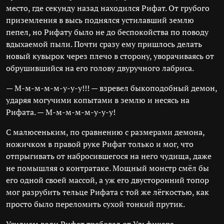
место, где секунду назад находился Рифат. От грубого
приземления в высь поднялся устилавший землю
пепел, но Рифату было не до беспокойства по поводу
вдыхаемой пыли. Почти сразу ему пришлось делать
новый кувырок через плечо в сторону, уворачиваясь от
обрушившийся на его голову двуручного лабриса.
— М-м-м-м-м-у-у-у!!! — взревел быкоподобный демон,
ударяя могучими копытами в землю и несясь на
Рифата. — М-м-м-м-м-у-у-у!
С малюсеньким, по сравнению с размерами демона,
ножичком в правой руке Рифат только и мог, что
отпрыгивать от набросившегося на него чудища, даже
не помышляя о контратаке. Мощный монстр смёл бы
его одной своей массой, а уж его двусторонний топор
мог разрубить тельце Рифата с той же лёгкостью, как
просто было переломить сухой тонкий прутик.