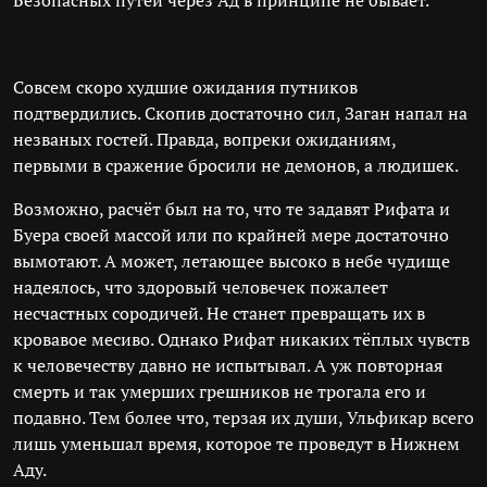
Безопасных путей через Ад в принципе не бывает.
Совсем скоро худшие ожидания путников
подтвердились. Скопив достаточно сил, Заган напал на
незваных гостей. Правда, вопреки ожиданиям,
первыми в сражение бросили не демонов, а людишек.
Возможно, расчёт был на то, что те задавят Рифата и
Буера своей массой или по крайней мере достаточно
вымотают. А может, летающее высоко в небе чудище
надеялось, что здоровый человечек пожалеет
несчастных сородичей. Не станет превращать их в
кровавое месиво. Однако Рифат никаких тёплых чувств
к человечеству давно не испытывал. А уж повторная
смерть и так умерших грешников не трогала его и
подавно. Тем более что, терзая их души, Ульфикар всего
лишь уменьшал время, которое те проведут в Нижнем
Аду.