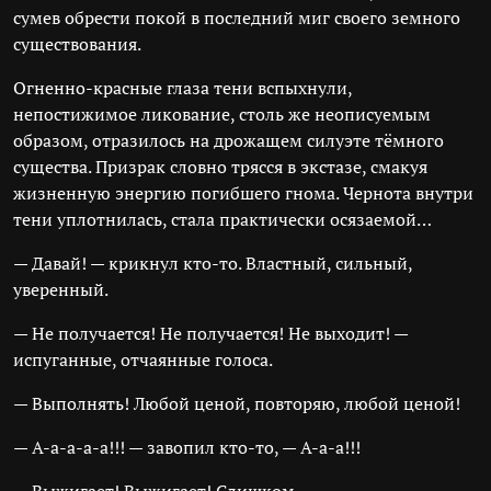
сумев обрести покой в последний миг своего земного
существования.
Огненно-красные глаза тени вспыхнули,
непостижимое ликование, столь же неописуемым
образом, отразилось на дрожащем силуэте тёмного
существа. Призрак словно трясся в экстазе, смакуя
жизненную энергию погибшего гнома. Чернота внутри
тени уплотнилась, стала практически осязаемой…
— Давай! — крикнул кто-то. Властный, сильный,
уверенный.
— Не получается! Не получается! Не выходит! —
испуганные, отчаянные голоса.
— Выполнять! Любой ценой, повторяю, любой ценой!
— А-а-а-а-а!!! — завопил кто-то, — А-а-а!!!