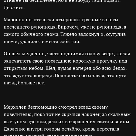
отныне ты бесполезен, но я не забуду твой подвиг.
Держись.
Маронон по-отечески взъерошил грязные волосы
последнего рунописца. Впрочем, уже не рунописца, а
самого обычного гнома. Тяжело вздохнул и, ссутулив
плечи, удалился с места событий.
Он шёл медленно, часто поднимая голову вверх, желая
запечатлеть свою последнюю короткую прогулку под
открытым небом. Шёл, думая наперёд обо всех бедах,
что ждут его впереди. Полностью осознавая, что пути
назад больше нет.
Мерхилек беспомощно смотрел вслед своему
повелителю, пока тот не скрылся наконец за скальным
выступом, где ожидали их возвращения свита и воины.
Давление внутри головы ослабло, кровь перестала