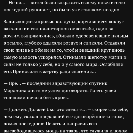
— Не на… — хотел было возразить своему повелителю
последний руноплёт, но было уже слишком поздно.
Заливающиеся кровью колдуны, корчившиеся вокруг
вакханалии сил планетарного масштаба, один за
другим выпрямлялись, вбивали одеревеневшие пальцы
в землю, глубоко вдыхали воздух и сникали. Отдавали
свою жизнь в обмен на то, чтобы внешний круг вновь
самую малость ускорился. Отнимали щепотку магии и
силы не только у себя, но и у самого мира. Ослабляли
его. Приносили в жертву ради спасения…
— Пре… — последний здравствующий спутник
Маронона опять не успел договорить. Из его ушей
толчками начала бить кровь.
— Должен. Должен был это сделать… — скорее сам себе,
чем ему, сказал предавший все договорённости гном,
ломая последнюю Печать и направив всю
высвободившуюся мощь на тварь, что служила ключом