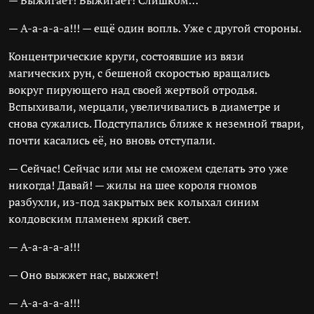
— Выжигает! Выжигает! Слишком…
— А-а-а-а-а!!! — ещё один вопль. Уже с другой стороны.
Концентрические круги, состоявшие из вязи
магических рун, с бешеной скоростью вращались
вокруг пирующего над своей жертвой отродья.
Вспыхивали, мерцали, увеличивались в диаметре и
снова сужались. Подступались ближе к неземной твари,
почти касались её, но вновь отступали.
— Сейчас! Сейчас или мы не сможем сделать это уже
никогда! Давай! — жилы на шее короля гномов
разбухли, из-под закрытых век колыхал синим
колдовским пламенем яркий свет.
— А-а-а-а-а!!!
— Оно выжжет нас, выжжет!
— А-а-а-а-а!!!