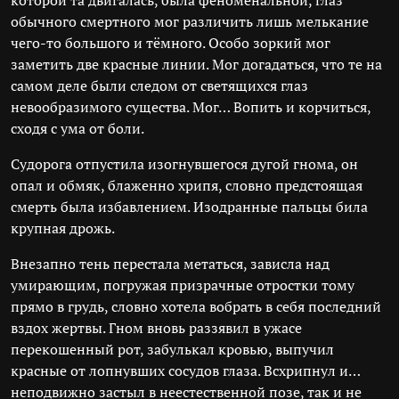
которой та двигалась, была феноменальной, глаз
обычного смертного мог различить лишь мелькание
чего-то большого и тёмного. Особо зоркий мог
заметить две красные линии. Мог догадаться, что те на
самом деле были следом от светящихся глаз
невообразимого существа. Мог… Вопить и корчиться,
сходя с ума от боли.
Судорога отпустила изогнувшегося дугой гнома, он
опал и обмяк, блаженно хрипя, словно предстоящая
смерть была избавлением. Изодранные пальцы била
крупная дрожь.
Внезапно тень перестала метаться, зависла над
умирающим, погружая призрачные отростки тому
прямо в грудь, словно хотела вобрать в себя последний
вздох жертвы. Гном вновь раззявил в ужасе
перекошенный рот, забулькал кровью, выпучил
красные от лопнувших сосудов глаза. Всхрипнул и…
неподвижно застыл в неестественной позе, так и не