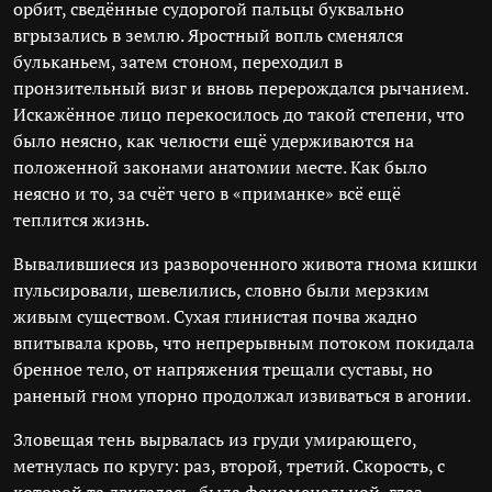
орбит, сведённые судорогой пальцы буквально
вгрызались в землю. Яростный вопль сменялся
бульканьем, затем стоном, переходил в
пронзительный визг и вновь перерождался рычанием.
Искажённое лицо перекосилось до такой степени, что
было неясно, как челюсти ещё удерживаются на
положенной законами анатомии месте. Как было
неясно и то, за счёт чего в «приманке» всё ещё
теплится жизнь.
Вывалившиеся из развороченного живота гнома кишки
пульсировали, шевелились, словно были мерзким
живым существом. Сухая глинистая почва жадно
впитывала кровь, что непрерывным потоком покидала
бренное тело, от напряжения трещали суставы, но
раненый гном упорно продолжал извиваться в агонии.
Зловещая тень вырвалась из груди умирающего,
метнулась по кругу: раз, второй, третий. Скорость, с