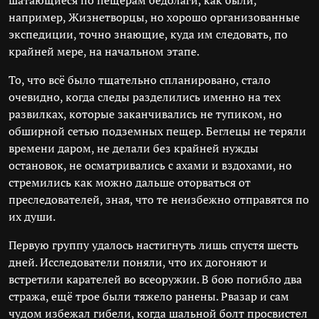
шатающиеся по пещерам бедолаги, как были,
например, Жизнетворцы, но хорошо организованные
экспедиции, точно знающие, куда им следовать, по
крайней мере, на начальном этапе.
То, что всё было тщательно спланировано, стало
очевидно, когда следы разделились именно на тех
развилках, которые заканчивались не тупиком, но
обширной сетью подземных пещер. Беглецы не теряли
времени даром, не делали без крайней нужды
остановок, не осматривались с ахами и вздохами, но
стремились как можно дальше оторваться от
преследователей, зная, что те неизбежно отправятся по
их души.
Первую группу удалось настигнуть лишь спустя шесть
дней. Исследователи поняли, что их догоняют и
встретили карателей во всеоружии. В бою погибло два
стража, ещё трое были тяжело ранены. Рвазар и сам
чудом избежал гибели, когда шальной болт просвистел