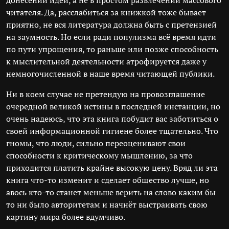
донесении идей, а не в простом развлечении массового
читателя. Да, расслабиться за книжкой тоже бывает
приятно, не вся литература должна быть с претензией
на заумность. Но если ради популизма всё время идти
по пути упрощения, то раньше или позже способность
к мыслительной деятельности атрофируется даже у
немногочисленной в наше время читающей публики.
Ни в коем случае не претендую на провозглашение
очередной великой истины в последней инстанции, но
очень надеюсь, что эта книга побудит вас заботиться о
своей информационной гигиене более тщательно. Что
гномы, что люди, сильно переоценивают свои
способности к критическому мышлению, за что
приходится платить крайне высокую цену. Вряд ли эта
книга что-то изменит и сделает общество лучше, но
авось кто-то станет меньше верить на слово каким бы
то ни было авторитетам и начнёт выстраивать свою
картину мира более вдумчиво.