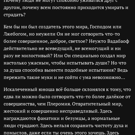
Почему люди не могут спокойно уживаться друг с
другом, почему всем постоянно приходится умирать и
страдать?
Кем бы ни был создатель этого мира, Господом или
Лжебогом, но неужели Он не мог сотворить что-то
более совершенное, доброе, светлое? Неужто Вадабаоф
действительно не всеведущий, не всемогущий и ни
разу не милостивый? Или Он специально создал мир
настолько ужасным, чтобы испытывать души? Но что
за душа способна вынести подобные испытания? Ведь
пережить такие муки и не сойти с ума невозможно…
Искалеченный юноша всё больше склонялся к тому, что
едва ли можно было сотворить что-то более далёкое от
совершенства, чем Плеромия. Отвратительный мир,
жестокий и совершенно несправедливый. Здесь
награждаются фанатики и безумцы, а нормальные
люди страдают. Здесь нельзя сохранить чистоту духа и
помыслов, даже если ты очень этого хочешь. Здесь