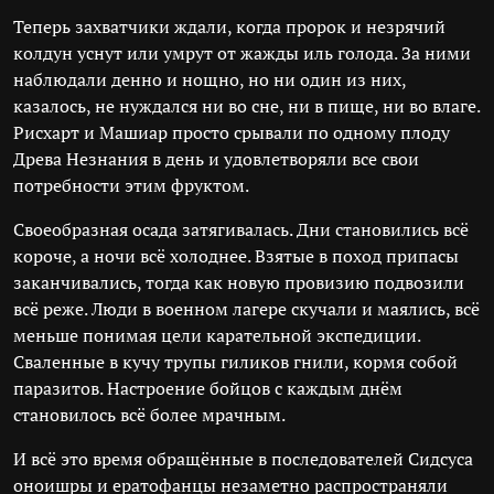
Теперь захватчики ждали, когда пророк и незрячий
колдун уснут или умрут от жажды иль голода. За ними
наблюдали денно и нощно, но ни один из них,
казалось, не нуждался ни во сне, ни в пище, ни во влаге.
Рисхарт и Машиар просто срывали по одному плоду
Древа Незнания в день и удовлетворяли все свои
потребности этим фруктом.
Своеобразная осада затягивалась. Дни становились всё
короче, а ночи всё холоднее. Взятые в поход припасы
заканчивались, тогда как новую провизию подвозили
всё реже. Люди в военном лагере скучали и маялись, всё
меньше понимая цели карательной экспедиции.
Сваленные в кучу трупы гиликов гнили, кормя собой
паразитов. Настроение бойцов с каждым днём
становилось всё более мрачным.
И всё это время обращённые в последователей Сидсуса
оноишры и ератофанцы незаметно распространяли