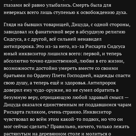
глазами всё равно улыбались. Смерть была для
неверных всего лишь ступенью к освобождению духа.
Глядя на бывших товарищей, Дицуда, с одной стороны,
завидовал их фанатичной вере в абсурдную религию
Сидсуса, а с другой, всё сильней ненавидел
антипророка. Это из-за него, из-за Рисхарта Сидсуса
юный инквизитор лишился всего: первой, и теперь
абсолютно точно единственной, любви в его жизни,
возможности достойно умереть вместе со своими
братьями по Ордену Плети Господней, надежды спасти
свою душу, а теперь ещё и здоровья. Антипророк
доверил ему чудо-оружие, но не сумел обратить в
безумную веру, отрицающую любой здравый смысл —
Дицуда оказался единственным не поддавшимся чарам
Рисхарта гиликом, очень странно. Инквизитор
чувствовал во всём этом какой-то подвох, но что он
мог сейчас сделать? Правильно, ничего, только лежать
растянутым на деревянном столе и молиться о