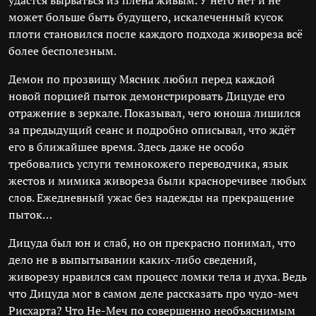
удастся вырваться из плена живым. У него нет и не
может больше быть будущего, искалеченный кусок
плоти становился после каждого подхода живореза всё
более бесполезным.
Демон по прозвищу Мясник любил перед каждой
новой порцией пыток демонстрировать Дицуде его
отражение в зеркале. Показывал, чего юноша лишился
за предыдущий сеанс и подробно описывал, что ждёт
его в ближайшее время. Здесь даже не особо
требовались услуги темнокожего переводчика, язык
жестов и мимика живореза были красноречивее любых
слов. Ежедневный ужас без надежды на прекращение
пыток…
Дицуда был юн и слаб, но он прекрасно понимал, что
дело не в выпытывании каких-либо сведений,
живорезу нравился сам процесс ломки тела и духа. Ведь
что Дицуда мог в самом деле рассказать про чудо-меч
Рисхарта? Что Не-Меч по совершенно необъяснимым