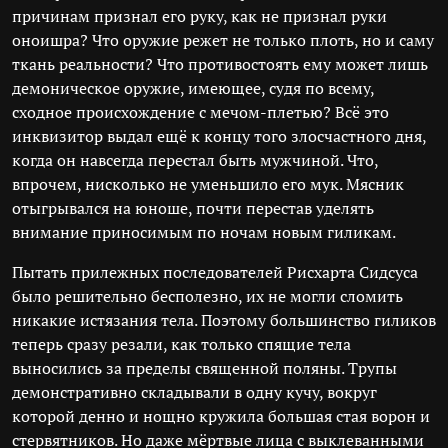
причинам признал его руку, как не признал руки
оноишра? Что оружие режет не только плоть, но и саму
ткань реальности? Что противостоять ему может лишь
демоническое оружие, имеющее, судя по всему,
сходное происхождение с мечом-плетью? Всё это
инквизитор выдал ещё к концу того злосчастного дня,
когда он навсегда перестал быть мужчиной. Что,
впрочем, нисколько не уменьшило его мук. Мясник
отыгрывался на юноше, почти перестав уделять
внимание приносимым по ночам новым гиликам.
Пытать прилежных последователей Рисхарта Сидсуса
было решительно бесполезно, их не могли сломить
никакие истязания тела. Поэтому большинство гиликов
теперь сразу резали, как только спящие тела
выносились за пределы священной поляны. Трупы
демонстративно складывали в одну кучу, вокруг
которой денно и нощно кружила большая стая ворон и
стервятников. Но даже мёртвые лица с выклеванными