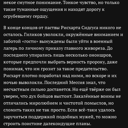
некое смутное понимание. Тонкое чувство, но только
такие туманные ощущения и находят дорогу к
огрубевшему сердцу.
В конце концов от паствы Рисхарта Сидсуса никого не
осталось. Гиликов уволокли, окружённые вниманием и
заботой «гости» вынуждены были уйти в военный
лагерь по личному приказу главного живореза. До
последнего упирались лишь несколько оноишров,
которые предпочли выбрать верность пророку, даже
понимая, что им грозит за такое предательство.
Рисхарт плотно поработал над ними, но вскоре и их
ночью выволокли. Последний Мессия знал, что
несчастным сильно достанется. Но ещё твёрже он был
уверен, что дух бойцов выстоит. Закалённые воины не
отличались миролюбием и чистотой помыслов, но
сломить таких не так просто. Если всё-таки удалось
заручиться поддержкой подобных мужей, то можно
строить поистине далекоидущие планы.