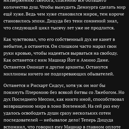
низвержению Лжебога, спасению всё большего
количества душ. Чтобы вынудить Демиурга сделать мир
ещё хуже. Ведь чем хуже становился мирок, тем короче
становились эпохи. Дицуда без тени сомнений знал,
что следующий цикл тысячу лет уже не продлится.
Как чувствовал, что его собственный дух не канет в
небытие, а останется. Он слишком часто марал свои
руки кровью, чтобы надеяться вырваться на свободу.
Как останется с ним Машиар Йот и Амино Даме.
Останется Оноишт и другие архонты. Останутся
миллионы ничего не подозревающих обывателей.
Останется и Рисхарт Сидсус, хотя уж он мог бы
покинуть Плеромию без всякой битвы со Лжебогом. Но
дух Последнего Мессии, как никто иной, способствовал
возвращению мира в лоно Вселенной. На сей раз ему
удалось освободить души сразу нескольких сотен
последователей — небывалое дело! Теперь Дицуда
вспомнил, что говорил ему Машиар в главном оплоте