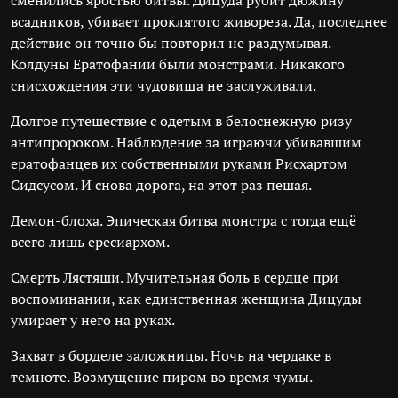
сменились яростью битвы. Дицуда рубит дюжину
всадников, убивает проклятого живореза. Да, последнее
действие он точно бы повторил не раздумывая.
Колдуны Ератофании были монстрами. Никакого
снисхождения эти чудовища не заслуживали.
Долгое путешествие с одетым в белоснежную ризу
антипророком. Наблюдение за играючи убивавшим
ератофанцев их собственными руками Рисхартом
Сидсусом. И снова дорога, на этот раз пешая.
Демон-блоха. Эпическая битва монстра с тогда ещё
всего лишь ересиархом.
Смерть Лястяши. Мучительная боль в сердце при
воспоминании, как единственная женщина Дицуды
умирает у него на руках.
Захват в борделе заложницы. Ночь на чердаке в
темноте. Возмущение пиром во время чумы.