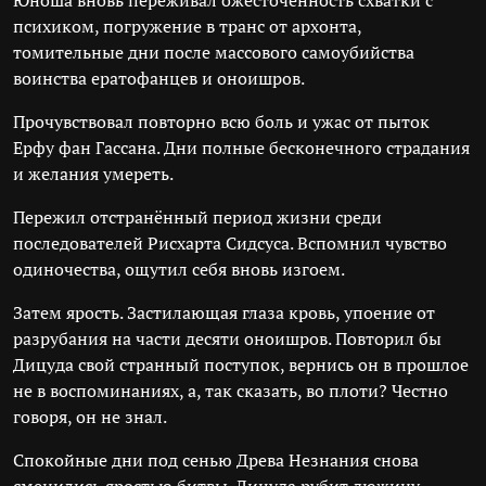
Юноша вновь переживал ожесточённость схватки с
психиком, погружение в транс от архонта,
томительные дни после массового самоубийства
воинства ератофанцев и оноишров.
Прочувствовал повторно всю боль и ужас от пыток
Ерфу фан Гассана. Дни полные бесконечного страдания
и желания умереть.
Пережил отстранённый период жизни среди
последователей Рисхарта Сидсуса. Вспомнил чувство
одиночества, ощутил себя вновь изгоем.
Затем ярость. Застилающая глаза кровь, упоение от
разрубания на части десяти оноишров. Повторил бы
Дицуда свой странный поступок, вернись он в прошлое
не в воспоминаниях, а, так сказать, во плоти? Честно
говоря, он не знал.
Спокойные дни под сенью Древа Незнания снова