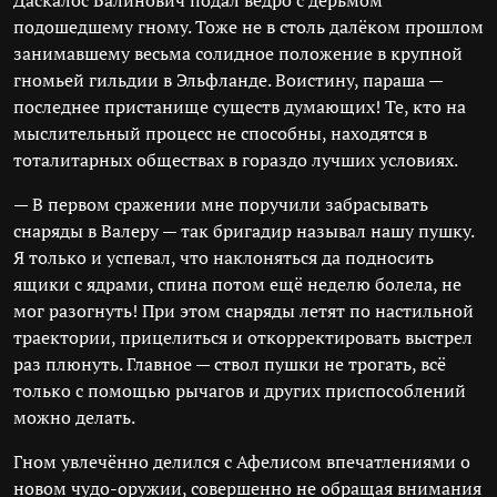
Даскалос Балинович подал ведро с дерьмом
подошедшему гному. Тоже не в столь далёком прошлом
занимавшему весьма солидное положение в крупной
гномьей гильдии в Эльфланде. Воистину, параша —
последнее пристанище существ думающих! Те, кто на
мыслительный процесс не способны, находятся в
тоталитарных обществах в гораздо лучших условиях.
— В первом сражении мне поручили забрасывать
снаряды в Валеру — так бригадир называл нашу пушку.
Я только и успевал, что наклоняться да подносить
ящики с ядрами, спина потом ещё неделю болела, не
мог разогнуть! При этом снаряды летят по настильной
траектории, прицелиться и откорректировать выстрел
раз плюнуть. Главное — ствол пушки не трогать, всё
только с помощью рычагов и других приспособлений
можно делать.
Гном увлечённо делился с Афелисом впечатлениями о
новом чудо-оружии, совершенно не обращая внимания