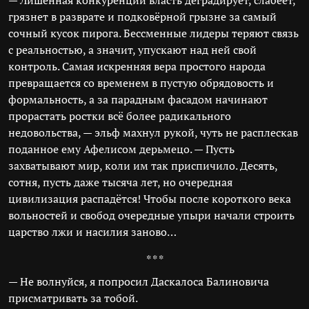
— Лишённая конкуренции власть деградирует, слабеет,
грязнет в разврате и подковёрной грызне за самый
сочный кусок пирога. Бессменные лидеры теряют связь
с реальностью, а значит, упускают над ней свой
контроль. Самая искренняя вера простого народа
превращается со временем в пустую обрядовость и
формальность, а за парадным фасадом начинают
прорастать ростки всё более радикального
недовольства, — эльф махнул рукой, чуть не расплескав
поданное ему Афелисом дерьмецо. — Пусть
захватывают мир, коли им так приспичило. Десять,
сотня, пусть даже тысяча лет, но очередная
цивилизация распадётся! Чтобы после короткого века
вольностей и свобод очередные упыри начали строить
царство лжи и насилия заново…
* * *
— Не волнуйся, я попросил Даскалоса Балиновича
присматривать за тобой.