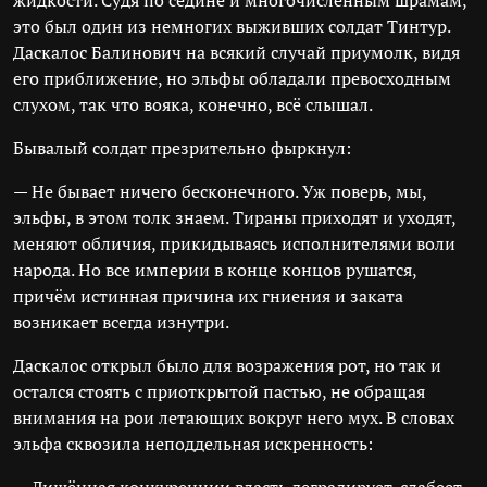
жидкости. Судя по седине и многочисленным шрамам,
это был один из немногих выживших солдат Тинтур.
Даскалос Балинович на всякий случай приумолк, видя
его приближение, но эльфы обладали превосходным
слухом, так что вояка, конечно, всё слышал.
Бывалый солдат презрительно фыркнул:
— Не бывает ничего бесконечного. Уж поверь, мы,
эльфы, в этом толк знаем. Тираны приходят и уходят,
меняют обличия, прикидываясь исполнителями воли
народа. Но все империи в конце концов рушатся,
причём истинная причина их гниения и заката
возникает всегда изнутри.
Даскалос открыл было для возражения рот, но так и
остался стоять с приоткрытой пастью, не обращая
внимания на рои летающих вокруг него мух. В словах
эльфа сквозила неподдельная искренность: