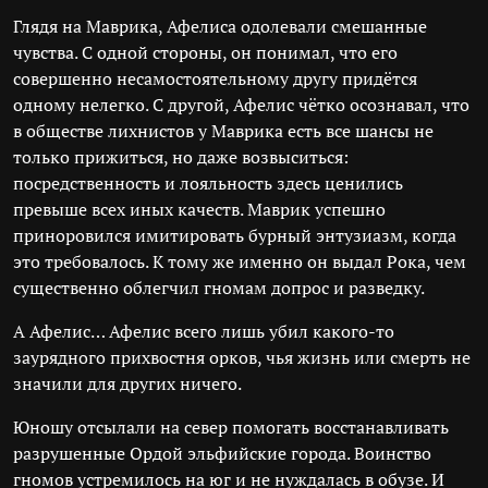
Глядя на Маврика, Афелиса одолевали смешанные
чувства. С одной стороны, он понимал, что его
совершенно несамостоятельному другу придётся
одному нелегко. С другой, Афелис чётко осознавал, что
в обществе лихнистов у Маврика есть все шансы не
только прижиться, но даже возвыситься:
посредственность и лояльность здесь ценились
превыше всех иных качеств. Маврик успешно
приноровился имитировать бурный энтузиазм, когда
это требовалось. К тому же именно он выдал Рока, чем
существенно облегчил гномам допрос и разведку.
А Афелис… Афелис всего лишь убил какого-то
заурядного прихвостня орков, чья жизнь или смерть не
значили для других ничего.
Юношу отсылали на север помогать восстанавливать
разрушенные Ордой эльфийские города. Воинство
гномов устремилось на юг и не нуждалась в обузе. И