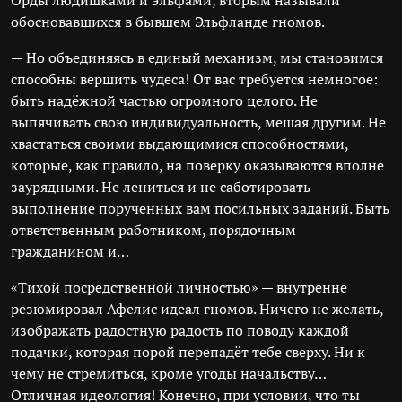
Орды людишками и эльфами, вторым называли
обосновавшихся в бывшем Эльфланде гномов.
— Но объединяясь в единый механизм, мы становимся
способны вершить чудеса! От вас требуется немногое:
быть надёжной частью огромного целого. Не
выпячивать свою индивидуальность, мешая другим. Не
хвастаться своими выдающимися способностями,
которые, как правило, на поверку оказываются вполне
заурядными. Не лениться и не саботировать
выполнение порученных вам посильных заданий. Быть
ответственным работником, порядочным
гражданином и…
«Тихой посредственной личностью» — внутренне
резюмировал Афелис идеал гномов. Ничего не желать,
изображать радостную радость по поводу каждой
подачки, которая порой перепадёт тебе сверху. Ни к
чему не стремиться, кроме угоды начальству…
Отличная идеология! Конечно, при условии, что ты