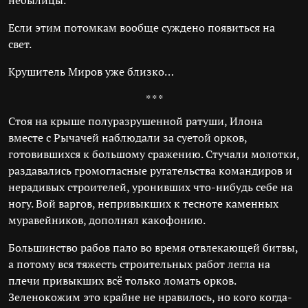
небылицы.
Если этим потомкам вообще суждено появиться на
свет.
Крушитель Миров уже близко…
* * *
Стоя на крыше полуразрушенной ратуши, Илона
вместе с Рычачей наблюдали за суетой орков,
готовившихся к большому сражению. Стучали молотки,
раздавались громогласные ругательства командиров и
нерадивых строителей, уронивших что-нибудь себе на
ногу. Вой варгов, непривыкших к тесноте каменных
муравейников, дополнял какофонию.
Большинство рабов пало во время отвлекающей битвы,
а потому вся тяжесть строительных работ легла на
плечи привыкших всё только ломать орков.
Зеленокожим это крайне не нравилось, но кого когда-