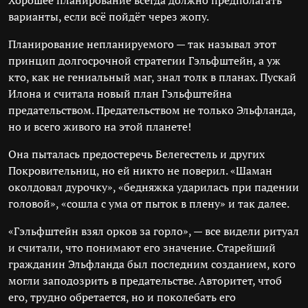
Хорошее планирование всегда должно предполагать
варианты, если всё пойдёт через жопу.
Планирование непланируемого — так называл этот
принцип долгосрочной стратегии Гэльфштейн, а уж
кто, как не гениальный маг, знал толк в планах. Пускай
Илона и считала новый план Гэльфштейна
предательством. Предательством не только Эльфланда,
но и всего живого на этой планете!
Она пыталась предостеречь Белегестель и других
Покровительниц, но ей никто не поверил. «Шаман
околдовал дурочку», «бедняжка ударилась при падении
головой», «сошла с ума от пыток в плену» и так далее.
«Гэльфштейн взял орков за горло», — все видели ритуал
и считали, что понимают его значение. Старейший
гражданин Эльфланда был последним созданием, кого
могли заподозрить в предательстве. Авторитет, чтоб
его, трудно обретается, но и поколебать его