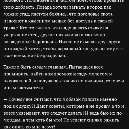
лобового столкновения в чистом поле, чтобы проявить
свою доблесть. Повара хотели загнать в город как
можно стад, пастухи боялись, что поголовье скота
издохнет в каменном мешке без доступа к свежей
травке. Кто-то считал, что надо делать ставку на
удержание стен, другие нахваливали хаотично
возведённые баррикады. Никто не слышал друг друга,
но каждый хотел, чтобы верховный хан уделял ему всё
своё внимание безраздельно.
Тяжело быть самым главным. Пытаешься всех
примирить, найти компромисс между молотом и
наковальней, а получаешь только по пальцам, голове и
иным частям тела…
— Почему все считают, что я обязан плясать именно
под их дудку?! Дают советы, которые я не прошу, а то и
вовсе указывают, что следует делать! И ведь бью их по
мордам, а тем хоть бы что! Не успеют синяки зажить,
как опять ко мне лезут!