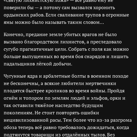
«святую лихнистскую ложь» — всё равно ему не
поверили бы — а потому сам вызвался хоронить
ордынских рабов. Если сваливание трупов в огромные
ямы можно было называть таким словом…
Конечно, предание земле убитых врагов не было
вызвано благородством лихнистов, а преследовало
сугубо прагматичные цели. Собрать с поля как можно
больше выпущенных во время боя снарядов и лишить
падальщиков лёгкой добычи.
Чугунные ядра и арбалетные болты в военном походе
не бесконечны, а всякие любители мертвечинки
плодятся быстрее кроликов во время войны. Пройдя
огнём и топором по землям людей и эльфов, орки и
так оставили тяжёлое наследство будущим
поколениям. Не стоит повторять ошибки
нецивилизованной расы. Тем более что из-за разгрома
обоза теперь всё равно требовалось дожидаться, когда
подтянутся товарищи из отдалённых тылов. Без