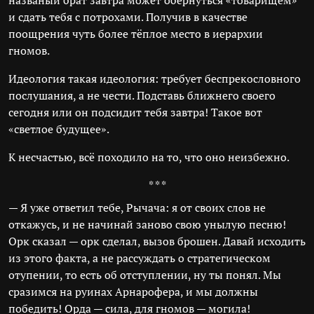
названый брат завтра может обернуться «товарищем»
и сдать тебя с потрохами. Получив в качестве
поощрения чуть более тёплое место в иерархии
гномов.
Идеология такая идеология: требует беспрекословного
послушания, а не чести. Подставь ближнего своего
сегодня или он подсидит тебя завтра! Такое вот
«светлое будущее».
К несчастью, всё походило на то, что оно неизбежно.
* * *
— Я уже ответил тебе, Рычача: я от своих слов не
откажусь, и не начинай заново свою унылую песню!
Орк сказал — орк сделал, вызов брошен. Давай исходить
из этого факта, а не рассуждать о стратегическом
отупении, то есть об отступлении, ну ты понял. Мы
сразимся на руинах Арнарофера, и мы должны
победить! Орда — сила, для гномов — могила!