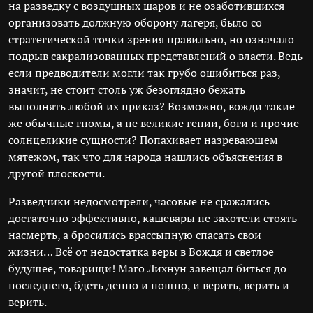
на разведку с воздушных шаров и не озаботившихся
организовать должную оборону лагеря, было со
стратегической точки зрения правильно, но означало
подрыв сакрализованных представлений о власти. Ведь
если предводители могли так грубо ошибиться раз,
значит, не стоит столь уж безоглядно бежать
выполнять любой их приказ? Возможно, вожди такие
же обычные гномы, а не великие гении, боги и прочие
солнцеликие сущности? Попахивает назревающем
мятежом, так что для народа нашлись объяснения в
другой плоскости.
Разведчики недосмотрели, часовые не сражались
достаточно эффективно, кашевары не захотели стоять
насмерть, а бросились врассыпную спасать свои
жизни… Всё от недостатка веры в Вождя и светлое
будущее, товарищи! Маго Лихнун завещал биться до
последнего, бдеть денно и нощно, и верить, верить и
верить.