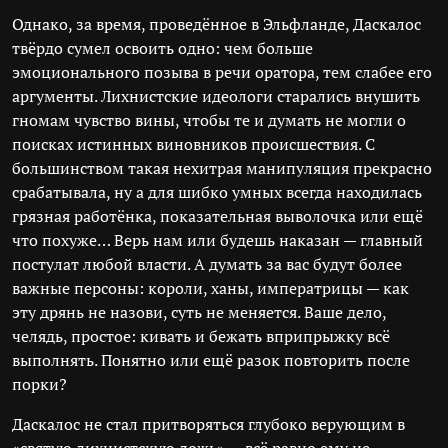
Однако, за время, проведённое в Эльфланде, Даскалос
твёрдо сумел освоить одно: чем больше
эмоционального позыва в речи оратора, тем слабее его
аргументы. Лихнистские идеологи старались внушить
гномам чувство вины, чтобы те и думать не могли о
поисках истинных виновников происшествия. С
большинством такая нехитрая манипуляция прекрасно
срабатывала, ну а для шибко умных всегда находилась
грязная работёнка, показательная выволочка или ещё
что похуже… Верь нам или будешь наказан — главный
постулат любой власти. А думать за вас будут более
важные персоны: короли, ханы, императрицы — как
эту дрянь не назови, суть не меняется. Ваше дело,
челядь, простое: кивать и бежать вприпрыжку всё
выполнять. Понятно или ещё разок повторить после
порки?
Даскалос не стал притворяться глубоко верующим в