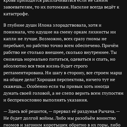
кровь приходится расплачиваться если не самим
завоевателям, то их потомкам. Насилие всегда ведёт к
катастрофе.
В глубине души Илона злорадствовала, хотя и
понимала, что идущие на смену оркам лихнисты ни
капли не лучше. Возможно, всех сразу гномы не
перебьют, но рабство точно всем обеспечено. Причём
рабство не столько внешнее, сколько внутреннее. Ты
сможешь нормально питаться, одеваться и спать, но
абсолютно вся твоя жизнь будет строго
регламентирована. Ни шагу в сторону, все строем марш
на общее дело! Хорошая перспектива, ничего тут не
скажешь… Особенно если ты привык хоть иногда
думать своей головой, а не слепо верить всем глупостям
и беспрекословно выполнять указания.
— Здесь всё решится, — прервал её раздумья Рычача. —
Не будет долгой войны. Либо мы разобьём воинство
гномов и загоним коротышек обратно в их горы, либо