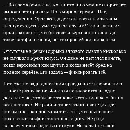
— Во время боя всё чётко: никто ни о чём не спорит, все
выполняют приказы. Но в мирное время… Нет,
определённо, Орда всегда должна воевать или ханы
начнут сходить с ума один за другим! Так и запиши:
орки сражаются, чтобы спасти верховного хана! Да,
такая вот философия, не от хорошей жизни воюем.
Отсутствие в речах Горрыка здравого смысла нисколько
не смущало Брехлисиуса. Он даже не пытался понять,
когда верховный хан шутит, а когда несёт бред на
полном серьёзе. Его задача — фиксировать всё.
Нет, уже не ради донесения правды по эльфовидению
— после разрушения Фисаэля понадобится не одно
десятилетие, чтобы восстановить сеть лиан хотя бы на
всех островах. Не ради исторического наследия для
потомков — вполне может статься, что нынешнее
поколение эльфов станет последним. Не ради
развлечения и средства от скуки. Не ради большой