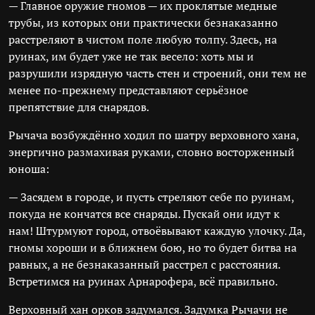
— Главное оружие гномов — их проклятые медные
трубы, из которых они практически безнаказанно
расстреляют в чистом поле любую толпу. Здесь, на
руинах, им будет уже не так весело: хоть мы и
разрушили изрядную часть стен и строений, они тем не
менее по-прежнему представляют серьёзное
препятствие для снарядов.
Рычача возбуждённо ходил по шатру верховного хана,
энергично размахивая руками, словно восторженный
юноша:
— Засядем в городе, и пусть стреляют себе по руинам,
покуда не кончатся все снаряды. Пускай они идут к
нам! Штурмуют город, отвоёвывают каждую улочку. Да,
гномы хороши и в ближнем бою, но то будет битва на
равных, а не безнаказанный расстрел с расстояния.
Встретимся на руинах Арнарофера, всё правильно.
Верховный хан орков задумался. Задумка Рычачи не