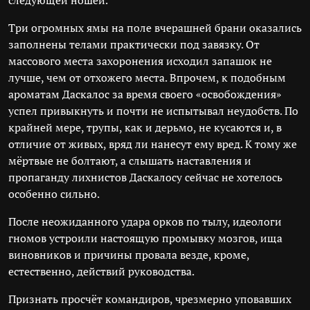
следующей ношей.
Три огромных ямы на поле вчерашней брани оказались
заполнены телами практически под завязку. От
массового места захоронения исходил запашок не
лучше, чем от отхожего места. Впрочем, к подобным
ароматам Даскалос за время своего «освобождения»
успел привыкнуть и почти не испытывал неудобств. По
крайней мере, трупы, как и дерьмо, не кусаются и, в
отличие от живых, вряд ли нанесут ему вред. К тому же
мёртвые не болтают, а слышать наставления и
пропаганду лихнистов Даскалосу сейчас не хотелось
особенно сильно.
После неожиданного удара орков по тылу, идеологи
гномов устроили настоящую промывку мозгов, ища
виновников и причины провала везде, кроме,
естественно, действий руководства.
Признать просчёт командиров, чрезмерно уповавших