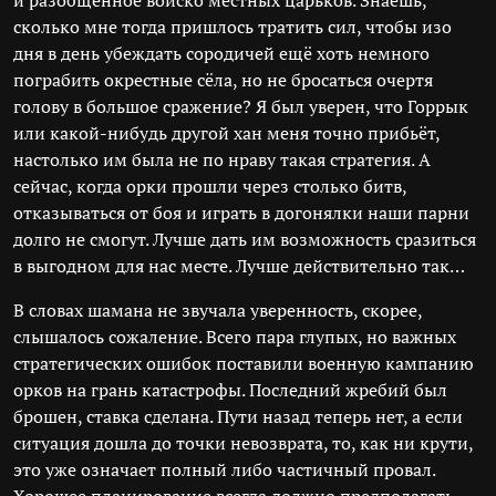
и разобщённое войско местных царьков. Знаешь,
сколько мне тогда пришлось тратить сил, чтобы изо
дня в день убеждать сородичей ещё хоть немного
пограбить окрестные сёла, но не бросаться очертя
голову в большое сражение? Я был уверен, что Горрык
или какой-нибудь другой хан меня точно прибьёт,
настолько им была не по нраву такая стратегия. А
сейчас, когда орки прошли через столько битв,
отказываться от боя и играть в догонялки наши парни
долго не смогут. Лучше дать им возможность сразиться
в выгодном для нас месте. Лучше действительно так…
В словах шамана не звучала уверенность, скорее,
слышалось сожаление. Всего пара глупых, но важных
стратегических ошибок поставили военную кампанию
орков на грань катастрофы. Последний жребий был
брошен, ставка сделана. Пути назад теперь нет, а если
ситуация дошла до точки невозврата, то, как ни крути,
это уже означает полный либо частичный провал.