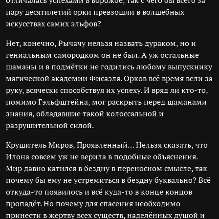
отличалась успехами в ворожбе, так с чего бы всего за
пару десятилетий орки превзошли в волшебных
искусствах самих эльфов?
Нет, конечно, Рычачу нельзя назвать дураком, но и
гениальным самородком он не был. А уж остальные
шаманы и в подмётки не годились любому выпускнику
магической академии Фисаэля. Орков всё время вели за
руку, всячески способствуя их успеху. И вряд ли кто-то,
помимо Гэльфштейна, мог раскрыть перед шаманами
знания, обладавшие такой колоссальной и
разрушительной силой.
Крушитель Миров, Проявленный… Нельзя сказать, что
Илона совсем уж не верила в подобные объяснения.
Мир давно катился в бездну в переносном смысле, так
почему бы ему не устремиться в бездну буквально? Всё
откуда-то появилось и всё куда-то в конце концов
пропадёт. Но почему для спасения необходимо
принести в жертву всех существ, наделённых душой и