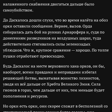
налаженного снабжения двигаться дальше было
самоубийством.
До Даскалоса дошли слухи, что во время налёта на обоз
орки оставили сообщение. Вернее, вызов. Орда
собиралась дать бой на руинах Арнарофера и, судя по
донесениям разведчиков на воздушных шарах, туда
действительно стягивались силы зеленозадых
ублюдков. Что ж, крупное сражение — хорошо. По толпе
пушки отработают превосходно.
Будь Даскалос на месте верховного хана орков, он бы,
наоборот, всеми правдами и неправдами избегал
решающей битвы, выматывая воинство лихнистов,
уводя их всё дальше от Хребта Великого Змия. Сила
гномов в горах, чем дальше от них, тем меньше будет
пополнения и ресурсов.
Но орки есть орки, они скорее сложат в бесполезной со