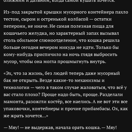
ближним и дальним, когда самой кушать хочется.
Из-под закрытой крышки мусорного контейнера пахло
тестом, сыром и остренькой колбасой — остатки
пеперони, не иначе. Не самая полезная пища для
кошачьего желудка, но характерный запах вызывал
столь обильное слюноотделение, что кошка решила
больше сегодня вечером никуда не идти. Только бы
кому-нибудь приспичило на ночь глядя выбросить
мусор, чтобы она могла прошмыгнуть внутрь.
«Эх, что за жизнь, без людей теперь даже мусорный
бак не открыть. Везде какие-то механизмы и
технологии — чего в таком случае жаловаться, что всё у
вас стало плохо? Проще надо быть, проще. Разделали
мамонта, разожгли костёр, все наелись. А не вот эти все
упаковочки, контейнеры и прочие прибамбасы. Ох, как
же жрать хочется…»
— Мяу! — не выдержав, начала орать кошка. — Мяу!