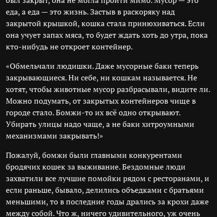
был закрыт, она не могла пройти мимо. Мусор — это
еда, а еда — это жизнь. Застыв в раскоряку над
закрытой крышкой, кошка стала принюхиваться. Если
она учует запах мяса, то будет ждать хоть до утра, пока
кто-нибудь не откроет контейнер.
«Обмельчали людишки. Даже мусорные баки теперь
закрывающиеся. Ни себе, ни кошкам называется. Не
хотят, чтобы животные мусор разбрасывали, видите ли.
Можно подумать, от закрытых контейнеров чище в
городе стало. Бомжи-то их всё одно открывают.
Убирать улицы надо чаще, а не баки хитроумными
механизмами закрывать!»
Пожалуй, бомжи были главными конкурентами
бродячих кошек за выживание. Бездомные люди
захватили все лучшие помойки рядом с ресторанами, и
если раньше, бывало, делились объедками с братьями
меньшими, то в последние годы дрались за крохи даже
между собой. Что ж, ничего удивительного, уж очень