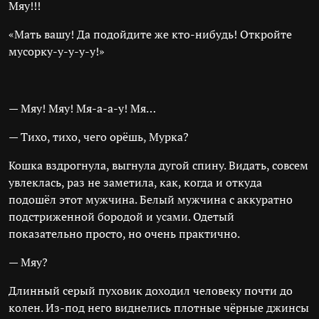
Мяу!!!
«Мать вашу! Да подойдите же кто-нибудь! Откройте
мусорку-у-у-у-у!»
— Мяу! Мяу! Мя-а-а-у! Мя…
— Тихо, тихо, чего орёшь, Мурка?
Кошка вздрогнула, выгнула дугой спину. Видать, совсем
увлеклась, раз не заметила, как, когда и откуда
подошёл этот мужчина. Белый мужчина с аккуратно
подстриженной бородой и усами. Одетый
показательно просто, но очень практично.
— Мяу?
Длинный серый пуховик доходил человеку почти до
колен. Из-под него виднелись плотные чёрные джинсы