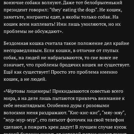
вонючие собаки волнуют. Даже тот белобрысенький
президент говорил: ″they' eating the dogs″. Не кошек,
заметьте, мигранты едят, а якобы только собак. На
кошек всем наплевать! Ими лишь умиляются, но их
проблемы не обсуждают».
Бездомная кошка считала такое положение дел крайне
несправедливым. Если кошки, в отличие от глупых
собак, на людей не набрасываются, то сие вовсе не
означает, что проблемы бродячих кошек не существует.
Ещё как существует! Просто это проблема именно
кошек, а не людей.
«Чёртовы лицемеры! Прикидываются совестью всего
мира, а на деле лишь пытаются привлечь внимание к
себе ненаглядным. Особенно дуры с розовыми
волосами меня раздражают. ″Кис-кис-кис″, ″мяу-мяу″,
″мур-мур-мур″, сто пятьсот фоточек на свой телефон
сделают, а пожрать хрен дадут! В лучшем случае кусок