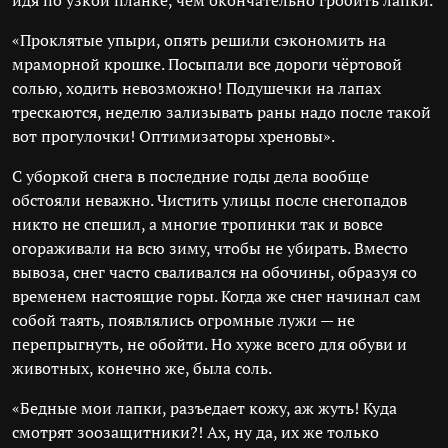
идя по узкой планке, чем окончательно гробить лапки.
«Проклятые упыри, опять решили сэкономить на
мраморной крошке. Посыпали все дороги чёртовой
солью, ходить невозможно! Подушечки на лапах
трескаются, неделю зализывать раны надо после такой
вот прогулочки! Оптимизаторы хреновы».
С уборкой снега в последние годы дела вообще
обстояли неважно. Чистить улицы после снегопадов
никто не спешил, а многие тропинки так и вовсе
огораживали на всю зиму, чтобы не убирать. Вместо
вывоза, снег часто сваливался на обочины, образуя со
временем настоящие горы. Когда же снег начинал сам
собой таять, появлялись огромные лужи — не
перепрыгнуть, не обойти. Но хуже всего для обуви и
животных, конечно же, была соль.
«Бедные мои лапки, разъедает кожу, аж жуть! Куда
смотрят зоозащитники?! Ах, ну да, их же только