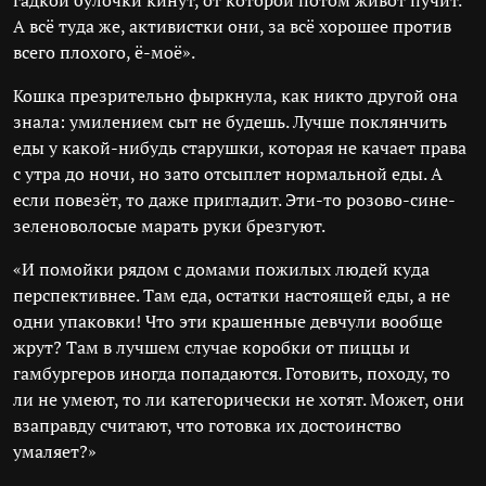
гадкой булочки кинут, от которой потом живот пучит.
А всё туда же, активистки они, за всё хорошее против
всего плохого, ё-моё».
Кошка презрительно фыркнула, как никто другой она
знала: умилением сыт не будешь. Лучше поклянчить
еды у какой-нибудь старушки, которая не качает права
с утра до ночи, но зато отсыплет нормальной еды. А
если повезёт, то даже пригладит. Эти-то розово-сине-
зеленоволосые марать руки брезгуют.
«И помойки рядом с домами пожилых людей куда
перспективнее. Там еда, остатки настоящей еды, а не
одни упаковки! Что эти крашенные девчули вообще
жрут? Там в лучшем случае коробки от пиццы и
гамбургеров иногда попадаются. Готовить, походу, то
ли не умеют, то ли категорически не хотят. Может, они
взаправду считают, что готовка их достоинство
умаляет?»