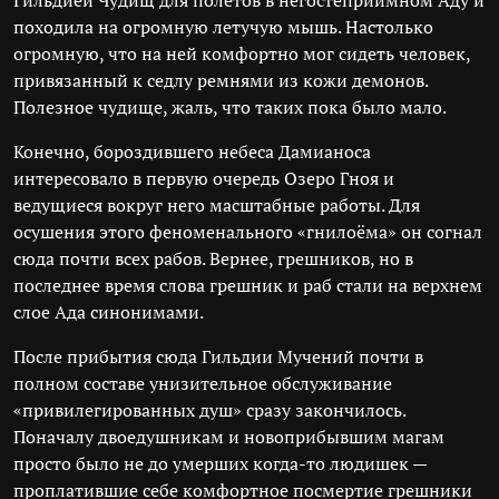
Гильдией Чудищ для полётов в негостеприимном Аду и
походила на огромную летучую мышь. Настолько
огромную, что на ней комфортно мог сидеть человек,
привязанный к седлу ремнями из кожи демонов.
Полезное чудище, жаль, что таких пока было мало.
Конечно, бороздившего небеса Дамианоса
интересовало в первую очередь Озеро Гноя и
ведущиеся вокруг него масштабные работы. Для
осушения этого феноменального «гнилоёма» он согнал
сюда почти всех рабов. Вернее, грешников, но в
последнее время слова грешник и раб стали на верхнем
слое Ада синонимами.
После прибытия сюда Гильдии Мучений почти в
полном составе унизительное обслуживание
«привилегированных душ» сразу закончилось.
Поначалу двоедушникам и новоприбывшим магам
просто было не до умерших когда-то людишек —
проплатившие себе комфортное посмертие грешники