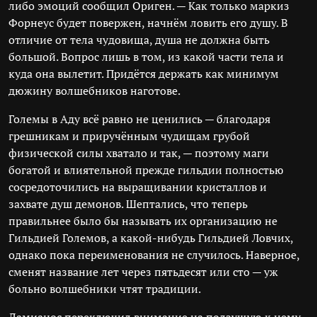
либо эмоций сообщил Ориген. — Как только маркиз
Форнеус будет повержен, начнём ловить его душу. В
отличие от тела чудовища, душа не должна быть
большой. Вопрос лишь в том, из какой части тела и
куда она вылетит. Придётся держать как минимум
дюжину волшебников наготове.
Големы в Аду всё равно не ценились — благодаря
грешникам и приручённым чудищам грубой
физической силы хватало и так, — поэтому маги
богатой и влиятельной прежде гильдии полностью
сосредоточились на выращивании кристаллов и
захвате душ демонов. Шептались, что теперь
правильнее было бы называть их организацию не
Гильдией Големов, а какой-нибудь Гильдией Ловчих,
однако пока переименования не случилось. Наверное,
сменят название лет через пятьдесят или сто — уж
больно волшебники чтят традиции.