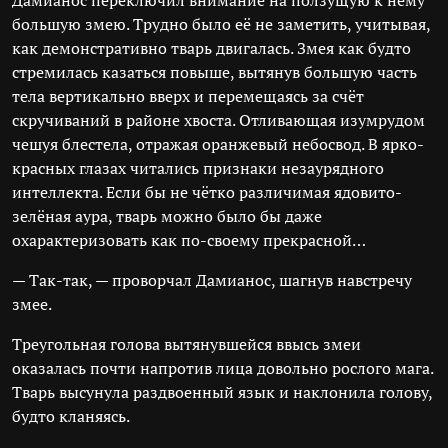
Дамианос переключил внимание на ползущую к нему
большую змею. Трудно было её не заметить, учитывая,
как демонстративно тварь двигалась. Змея как будто
стремилась казаться повыше, вытянув большую часть
тела вертикально вверх и перемещаясь за счёт
скручиваний в районе хвоста. Отливающая изумрудом
чешуя блестела, отражая оранжевый небосвод. В ярко-
красных глазах читались признаки незаурядного
интеллекта. Если бы не чётко различимая ядовито-
зелёная аура, тварь можно было бы даже
охарактеризовать как по-своему прекрасной…
— Так-так, — проворчал Дамианос, шагнув навстречу
змее.
Треугольная голова вытянувшейся ввысь змеи
оказалась почти напротив лица довольно рослого мага.
Тварь высунула раздвоенный язык и наклонила голову,
будто кланяясь.