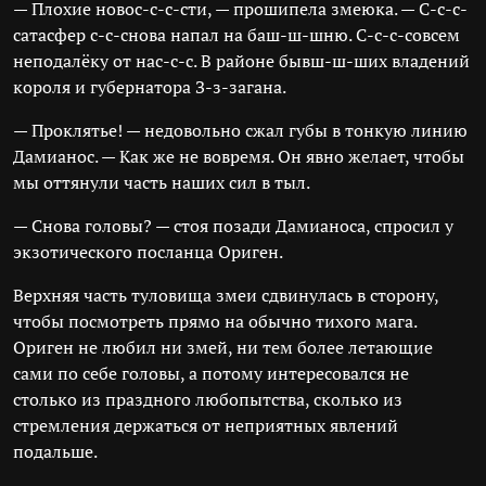
— Плохие новос-с-с-сти, — прошипела змеюка. — С-с-с-
сатасфер с-с-снова напал на баш-ш-шню. С-с-с-совсем
неподалёку от нас-с-с. В районе бывш-ш-ших владений
короля и губернатора З-з-загана.
— Проклятье! — недовольно сжал губы в тонкую линию
Дамианос. — Как же не вовремя. Он явно желает, чтобы
мы оттянули часть наших сил в тыл.
— Снова головы? — стоя позади Дамианоса, спросил у
экзотического посланца Ориген.
Верхняя часть туловища змеи сдвинулась в сторону,
чтобы посмотреть прямо на обычно тихого мага.
Ориген не любил ни змей, ни тем более летающие
сами по себе головы, а потому интересовался не
столько из праздного любопытства, сколько из
стремления держаться от неприятных явлений
подальше.