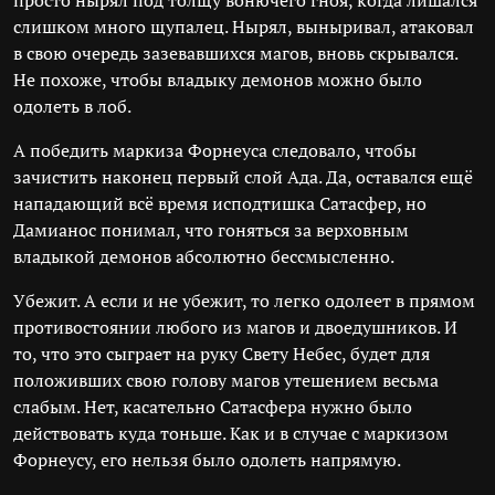
просто нырял под толщу вонючего гноя, когда лишался
слишком много щупалец. Нырял, выныривал, атаковал
в свою очередь зазевавшихся магов, вновь скрывался.
Не похоже, чтобы владыку демонов можно было
одолеть в лоб.
А победить маркиза Форнеуса следовало, чтобы
зачистить наконец первый слой Ада. Да, оставался ещё
нападающий всё время исподтишка Сатасфер, но
Дамианос понимал, что гоняться за верховным
владыкой демонов абсолютно бессмысленно.
Убежит. А если и не убежит, то легко одолеет в прямом
противостоянии любого из магов и двоедушников. И
то, что это сыграет на руку Свету Небес, будет для
положивших свою голову магов утешением весьма
слабым. Нет, касательно Сатасфера нужно было
действовать куда тоньше. Как и в случае с маркизом
Форнеусу, его нельзя было одолеть напрямую.