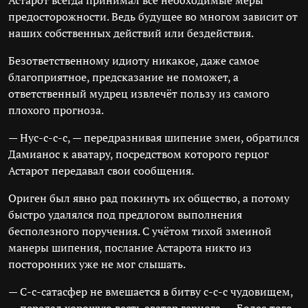
Астарот всегда принимал все необходимые меры
предосторожности. Ведь будущее во многом зависит от
наших собственных действий или бездействия.
Безответственному идиоту никакое, даже самое
благоприятное, предсказание не поможет, а
ответственный мудрец извлечёт пользу из самого
плохого прогноза.
— Нус-с-с-с, — передразнивая шипение змеи, обратился
Дамианос к аватару, посредством которого герцог
Астарот передавал свои сообщения.
Ориген был явно рад покинуть их общество, а потому
быстро удалялся под предлогом выполнения
бесполезного поручения. С учётом тихой змеиной
манеры шипения, послание Астарота никто из
посторонних уже не мог слышать.
— С-с-сатасфер не вмешается в битву с-с-с чудовищем,