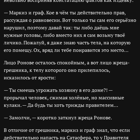
невольно восприняв констатацию фактов как издёвку:
— Маркиз и граф. Кое в чём ты действительно прав,
рассуждая о равновесии. Вот только ты сам его серьёзно
нарушил, поэтому давай так: ты либо даёшь мне
нужные головы, либо вместо них я сам возьму твоё
личико. Пожалуй, я даже знаю часть тела, на которую
его помещу. Ох, вряд ли тебе понравится это место…
Лицо Ронове осталось спокойным, а вот лицо жреца-
грешника, к телу которого оно прилепилось,
исказилось от ярости:
— Ты смеешь угрожать хозяину в его доме?! —
прорычал человек, сжимая холёные, но массивные
кулаки. — Да будь ты хоть трижды правителем…
— Замолчи, — коротко заткнул жреца Ронове.
В отличие от грешника, маркиз и граф знал, что если
действительно напасть на Сатасфера, то у Правителя