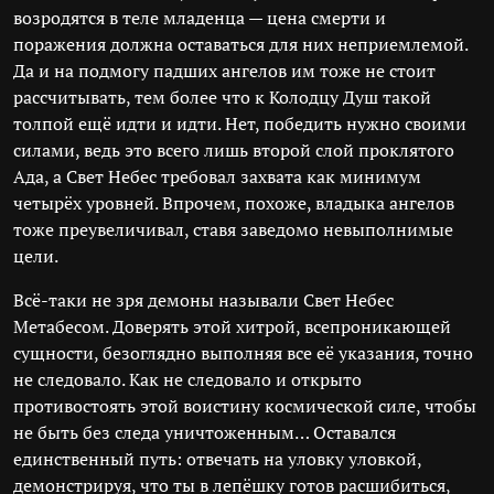
возродятся в теле младенца — цена смерти и
поражения должна оставаться для них неприемлемой.
Да и на подмогу падших ангелов им тоже не стоит
рассчитывать, тем более что к Колодцу Душ такой
толпой ещё идти и идти. Нет, победить нужно своими
силами, ведь это всего лишь второй слой проклятого
Ада, а Свет Небес требовал захвата как минимум
четырёх уровней. Впрочем, похоже, владыка ангелов
тоже преувеличивал, ставя заведомо невыполнимые
цели.
Всё-таки не зря демоны называли Свет Небес
Метабесом. Доверять этой хитрой, всепроникающей
сущности, безоглядно выполняя все её указания, точно
не следовало. Как не следовало и открыто
противостоять этой воистину космической силе, чтобы
не быть без следа уничтоженным… Оставался
единственный путь: отвечать на уловку уловкой,
демонстрируя, что ты в лепёшку готов расшибиться,