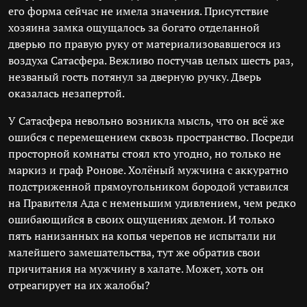
его форма сейчас не имела значения. Присутствие
хозяина замка ощущалось за богато отделанной
дверью по правую руку от материализовавшегося из
воздуха Сатасфера. Вежливо постучав целых шесть раз,
незваный гость потянул за дверную ручку. Дверь
оказалась незапертой.
У Сатасфера невольно возникла мысль, что он всё же
ошибся с перемещением сквозь пространство. Посреди
просторной комнаты стоял кто угодно, но только не
маркиз и граф Ронове. Холёный мужчина с аккуратно
подстриженной прямоугольником бородой уставился
на Правителя Ада с неменьшим удивлением, чем редко
ошибающийся в своих ощущениях демон. И только
пять нанизанных на копья черепов не испытали ни
малейшего замешательства, тут же обратив свои
причитания на мужчину в халате. Может, хоть он
отреагирует на их жалобы?