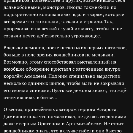
пращников, копьеносцев и других, возомнивших себя
дальнобойными, монстров. Иногда также били по
подозрительно копошащимся вдали тварям, которые
всё время что-то копали, таскали и строили. Так,
прореживали на всякий случай их массу, чтобы те не
создали нечто действительно угрожающее.
Владыки демонов, после нескольких первых натисков,
больше в поле зрения волшебников не мелькали.
Возможно, этому способствовал выставленный на
всеобщее обозрение кристалл с заточённым внутри
королём Асмодеем. Под ним специально вырастили
несколько длинных шипов, чтобы маги не закрывали
его своими спинами. Пусть все демоны знают, что ждёт
отличившихся в битве…
О вестях, принесённых аватаром герцога Астарота,
Дамианос пока что помалкивал, не делясь сведениями
даже с верным Оригеном и Артемизайосом. Не стоит
волшебникам знать, что в случае гибели они быстро