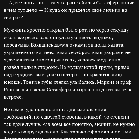
— А, всё понятно, — слегка расслабился Сатасфер, поняв
в чём тут дело. — И куда он приделал своё личико на
сей раз?
Мужчина яростно открыл было рот, но через секунду
столь же резко захлопнул алую пасть, видимо,
передумав. Взявшись двумя руками за полы халата,
украшенного витиеватыми серебристыми узорами не
хуже мантии иного правителя, человек медленно
развёл полы в стороны. На мускулистой груди, прямо
над сердцем, выступало невероятно красивое лицо
юноши. Тонкие губы слегка улыбались. Маркиз и граф
Ронове явно ждал Сатасфера и хорошо подготовился к
встрече.
Не самая удачная позиция для выставления
требований, но с другой стороны, в какой-то степени
так даже лучше. Раз всем всё понятно, значит, не нужно
ходить вокруг да около. Как только с формальностями