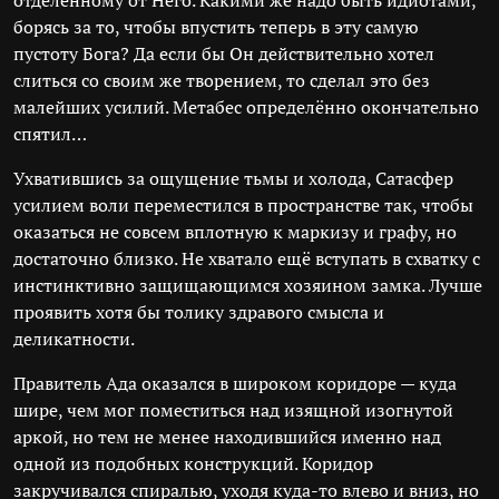
отделённому от Него. Какими же надо быть идиотами,
борясь за то, чтобы впустить теперь в эту самую
пустоту Бога? Да если бы Он действительно хотел
слиться со своим же творением, то сделал это без
малейших усилий. Метабес определённо окончательно
спятил…
Ухватившись за ощущение тьмы и холода, Сатасфер
усилием воли переместился в пространстве так, чтобы
оказаться не совсем вплотную к маркизу и графу, но
достаточно близко. Не хватало ещё вступать в схватку с
инстинктивно защищающимся хозяином замка. Лучше
проявить хотя бы толику здравого смысла и
деликатности.
Правитель Ада оказался в широком коридоре — куда
шире, чем мог поместиться над изящной изогнутой
аркой, но тем не менее находившийся именно над
одной из подобных конструкций. Коридор
закручивался спиралью, уходя куда-то влево и вниз, но