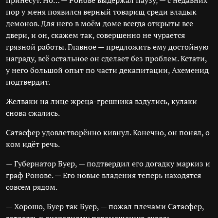
принесут. Но… — Ронове выдержал паузу, — с недавних
пор у меня появился верный товарищ среди владык
демонов. Для него в моём доме всегда открыты все
двери, и он, скажем так, совершенно не чурается
грязной работы. Главное — предложить ему достойную
награду, всё остальное он сделает без проблем. Кстати,
у него большой опыт по части декапитации, Ахеменид
подтвердит.
Желваки на лице жреца-грешника вздулись, кулаки
снова сжались.
Сатасфер удовлетворённо кивнул. Конечно, он понял, о
ком идёт речь.
— Губернатор Буер, — подтвердил его догадку маркиз и
граф Ронове. — Его новые владения теперь находятся
совсем рядом.
— Хорошо, Буер так Буер, — пожал плечами Сатасфер,