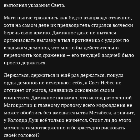
выполняя указания Света.
Маги нынче сражались как будто взаправду отчаянно,
хотя на самом деле их предводитель старался всячески
беречь свою армию. Дамианос даже не пытался
организовать вылазку в тыл противника с ударом по
владыкам демонов, что могло бы действительно
переломить ход сражения — его текущей задачей было
просто держаться.
Держаться, держаться и ещё раз держаться, покуда
орды демонов не исчерпают себя, а Свет Небес не
отстанет от магов, занявшись основным своим
воинством. Дамианос понимал, что исход разорённой
Магократии к главному пролому всего мироздания не
может обойтись без вмешательства Метабеса, а значит,
у Колодца Душ всё только начнётся. Стоит ли до этого
момента самоотверженно и безрассудно рисковать
своей головой?