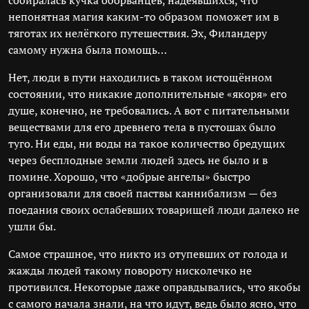
собиралась кучка оборванцев, надеявшихся, что
непонятная магия каким-то образом поможет им в
тяготах их нелёгкого путешествия. Эх, Филандеру
самому нужна была помощь…
Нет, люди в пути находились в таком истощённом
состоянии, что никакие дополнительные «якоря» его
душе, конечно, не требовались. А вот с питательными
веществами для его древнего тела в пустошах было
туго. Ни еды, ни воды на такое количество бредущих
через бесплодные земли людей здесь не было и в
помине. Хорошо, что «добрые ангелы» быстро
организовали для своей паствы каннибализм — без
поедания своих ослабевших товарищей люди далеко не
ушли бы.
Самое страшное, что никто из отупевших от голода и
жажды людей такому повороту нисколечко не
противился. Некоторые даже оправдывались, что якобы
с самого начала знали, на что идут, ведь было ясно, что