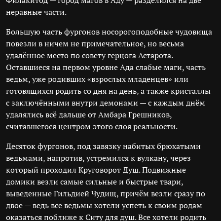
Филакитод — город магов в Аду — разделился на две
неравные части.
Большую часть фургонов носорогоподобные чудовища
повезли в ничем не примечательное, но весьма
удалённое место по совету герцога Астарота.
Оставшиеся на первом уровне Ада слабые маги, часть
ведьм, уже родивших «взрослых младенцев» или
готовящихся родить со дня на день, а также кристаллы
с заключёнными внутри демонами — с каждым днём
удалялись всё дальше от Амбара Грешников,
считавшегося центром этого слоя реальности.
Десяток фургонов, под завязку набитых брюхатыми
ведьмами, напротив, устремился к вулкану, через
который проходил Круговорот Душ. Подвижные
домики везли самые сильные и быстрые твари,
выведенные Гильдией Чудищ, причём везли сразу по
двое — ведь все ведьмы хотели успеть к своим родам
оказаться поближе к Ситу для душ. Все хотели родить