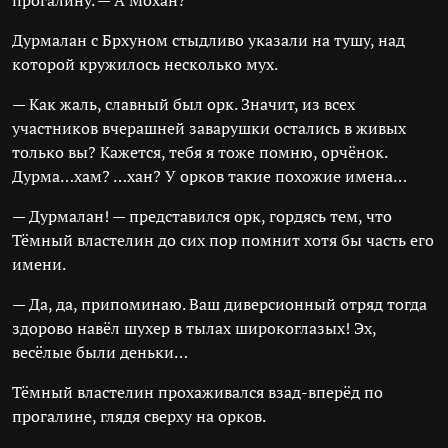
прогалину. — А Мохан?
Дурмалан с Брхуном стыдливо указали на тушу, над
которой кружилось несколько мух.
— Как жаль, славный был орк. Значит, из всех
участников вчерашней заварушки остались в живых
только вы? Кажется, тебя я тоже помню, орчёнок.
Дурма…хам? …хан? У орков такие похожие имена…
— Дурмалан! — представился орк, гордясь тем, что
Тёмный властелин до сих пор помнит хотя бы часть его
имени.
— Да, да, припоминаю. Ваш диверсионный отряд тогда
здорово навёл шухер в тылах широкоглазых! Эх,
весёлые были деньки…
Тёмный властелин прохаживался взад-вперёд по
прогалине, глядя сверху на орков.