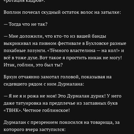
«ротация кадров».
Воплин почесал скудный остаток волос на затылке:
— Тогда что не так?
— Мне доложили, что кто-то из вашей банды
выкрикивал на пивном фестивале в Бухловске разные
похабные лозунги. «Тёмного властелина — на кол!» и
всё в тоже духе. Вот такое я простить никак не могу!
Итак, гоблин, это был ты?
Брхун отчаянно замотал головой, показывая на
сидевшего рядом с ним Дурмалана:
— Я не я и рожа не моя! Это Дурмалан дурик! У него
даже татуировка на предплечье из заглавных букв
«ТВНК». Честное гоблинское!
Дурмалан с презрением покосился на товарища, за
которого вчера заступился: