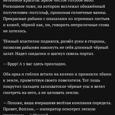
неземной красоты. Яркое чистое голубое небо.
Роскошное ложе, на котором возлежал обнажённый
получеловек-полуэльф, принимая солнечные ванны.
Прекрасные рабыни с опахалами из огромных листьев
и кожей, чёрной как, хм, говорить неприличные слова
не хотелось.
Тёмный властелин поднялся, развёл руки в стороны,
позволяя рабыням накинуть не себя длинный чёрный
халат. Надел сандалии и шагнул сквозь портал.
— Бррр! А у вас здесь прохладно.
Оба орка и гоблин встали на колени и приникли лбами
к земле, приветствуя своего повелителя. Тот лишь
покрутил пальцем залихватские чёрные усы и велел
смотреть на него, а не целовать землю.
— Похоже, ваша вчерашняя весёлая компания поредела.
Привет, Воплин, — император осмотрел лесную