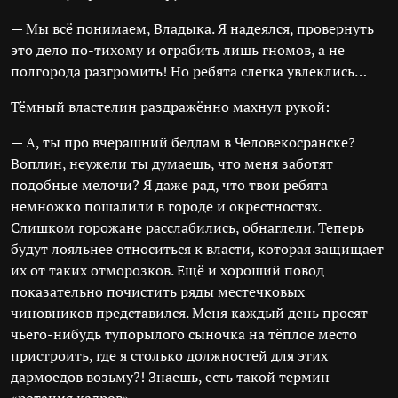
— Мы всё понимаем, Владыка. Я надеялся, провернуть
это дело по-тихому и ограбить лишь гномов, а не
полгорода разгромить! Но ребята слегка увлеклись…
Тёмный властелин раздражённо махнул рукой:
— А, ты про вчерашний бедлам в Человекосранске?
Воплин, неужели ты думаешь, что меня заботят
подобные мелочи? Я даже рад, что твои ребята
немножко пошалили в городе и окрестностях.
Слишком горожане расслабились, обнаглели. Теперь
будут лояльнее относиться к власти, которая защищает
их от таких отморозков. Ещё и хороший повод
показательно почистить ряды местечковых
чиновников представился. Меня каждый день просят
чьего-нибудь тупорылого сыночка на тёплое место
пристроить, где я столько должностей для этих
дармоедов возьму?! Знаешь, есть такой термин —