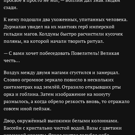
просьбе я просто не мог, — Воплин дал знак людям
сзади.
К нему подошли два ухоженных, упитанных человека.
Дурмалан увидел на их мантиях герб имперской
гильдии магов. Колдуны быстро расчистили кусочек
поляны, на которой начали творить ритуал.
— С вами хочет побеседовать Повелитель! Великая
честь…
Воздух между двумя магами сгустился и замерцал.
Словно огромное зеркало повисло в нескольких
сантиметрах над землёй. Отразило открывших рты
орка и гоблина. Затем изображение на минуту
размылось, а когда обрело резкость вновь, то отражало
совсем иной пейзаж.
Двор, окружённый высокими белыми колоннами.
Бассейн с кристально чистой водой. Вазы с цветами