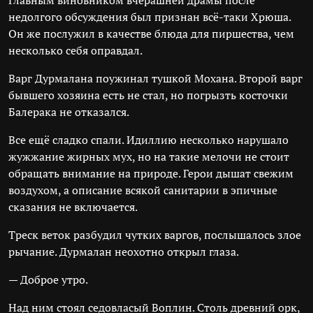
Главным виновником вчерашней драмы после
недолгого обсуждения был признан всё-таки Хрюша.
Он же послужил в качестве блюда для пиршества, чем
несколько себя оправдал.
Варг Дурмалана поужинал тушкой Мохана. Второй варг
бывшего хозяина есть не стал, но погрызть косточки
Балерака не отказался.
Все ещё сладко спали. Идиллию несколько нарушало
жужжание жирных мух, но на такие мелочи не стоит
обращать внимание на природе. Герои дышат свежим
воздухом, а описание всякой санитарии в эпичные
сказания не включается.
Треск веток разбудил чутких варгов, послышалось злое
рычание. Дурмалан неохотно открыл глаза.
— Доброе утро.
Над ним стоял седовласый Воплин. Столь древний орк,