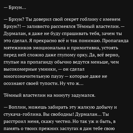
— Брхун…
— Брхун? Ты доверил свой секрет гоблину с именем
Брхун?! — заливисто рассмеялся Тёмный властелин. —
Дурмалан, я даже не буду спрашивать тебя, зачем ты
это сделал. Я прекрасно всё и так понимаю. Пропаганда
мятежников эмоциональна и примитивна, устоять
перед ней сложно даже глупому орку. Да, всё верно,
глупые на пропаганду обычно ведутся меньше, чем
высокомерные умники, — он сделал
многозначительную паузу — которые даже не
осознают своей тупости. Ну что ж…
Тёмный властелин на минуту задумался.
— Воплин, можешь забирать эту жалкую добычу и
стукача-гоблина. Вы свободны! Дурмалан… Ты
расстроил меня, скажу честно. Но так уж и быть, в
память о твоих прежних заслугах я дам тебе свою