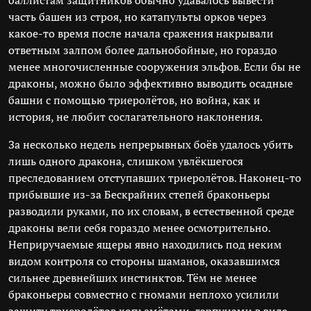
баллистам защитников обычно удавалось вывести
часть башен из строя, но катапульты орков через
какое-то время после начала сражения накрывали
ответным залпом более дальнобойные, но гораздо
менее многочисленные сооружения эльфов. Если бы не
драконы, можно было эффективно выводить осадные
башни с помощью триеролётов, но война, как и
история, не любит сослагательного наклонения.
За несколько недель непрерывных боёв удалось убить
лишь одного дракона, слишком увлёкшегося
преследованием отступавших триеролётов. Наконец-то
прибывшие из-за Бескрайних степей браконьеры
разводили руками, по их словам, в естественной среде
драконы вели себя гораздо менее осмотрительно.
Неприручаемые ящеры явно находились под неким
видом контроля со стороны шаманов, оказавшимся
сильнее древнейших инстинктов. Тём не менее
браконьеры совместно с гномами неплохо усилили