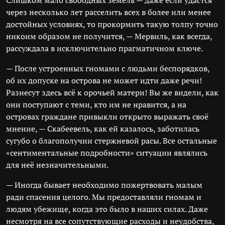
Слишком мало свободных земель — даже если удастся
через несколько лет расселить всех в более или менее
достойных условиях, то прокормить такую толпу точно
никоим образом не получится, — Мервиль, как всегда,
рассуждала в исключительно прагматичном ключе.
— После устроенных гномами с людьми беспорядков,
об их допуске на острова не может идти даже речи!
Разнесут здесь всё к орочьей матери! Вы же видели, как
они поступают с теми, кто им не нравится, а на
островах граждане привыкли открыто выражать своё
мнение, — Скабеевель, как ей казалось, заботилась
сугубо о благополучии стержневой расы. Все остальные
«сентиментальные подробности» ситуации являлись
для неё незначительными.
— Иногда бывает необходимо пожертвовать малым
ради спасения целого. Мы предоставляли гномам и
людям убежище, когда это было в наших силах. Даже
несмотря на все сопутствующие расходы и неудобства,