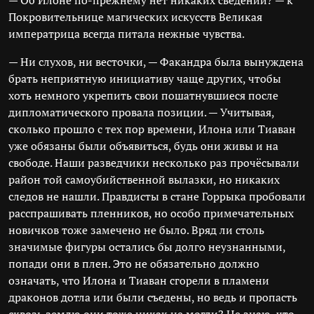
— Об Илоне по-прежнему нет никаких сведений? — к
Покровительнице магических искусств Великая
императрица всегда питала нежные чувства.
— Ни слухов, ни весточки, — Факандра была вынуждена
брать неприятную инициативу чаще других, чтобы
хоть немного укрепить свои пошатнувшиеся после
дипломатического провала позиции. — Учитывая,
сколько прошло с тех пор времени, Илона или Тиаван
уже обязаны были объявиться, будь они живы и на
свободе. Наши разведчики несколько раз прочёсывали
район той самоубийственной вылазки, но никаких
следов не нашли. Правдисты в стане Горрыка пробовали
расспрашивать пленников, но особо примечательных
новичков тоже замечено не было. Вряд ли столь
значимые фигуры остались бы долго неузнанными,
попади они в плен. Это не обязательно должно
означать, что Илона и Тиаван сгорели в пламени
драконов дотла или были съедены, но ведь и пропасть