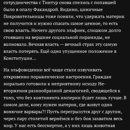
сотрудничества с Тинтур снова спелись с попавшей
было в опалу Факандрой. Видимо, циничные
Покровительницы тоже поняли, что удержать материк
не получится и нужно спасать самое ценное, то есть
свою власть. Ничего другого эльфиек, слишком долго
стоявших на вершине социальной пирамиды, не
волновало. Вечная власть — вечный страх эту самую
власть потерять. Ещё одно упущенное положение в
Конституции…
На эльфовидении всё чаще стали озвучивать
откровенно пораженческие настроения. Граждан
морально готовили к неприятному исходу Не-
вторжения разнообразной демагогией, сводящейся к
тому, что без континента империи будет лишь лучше. В
самом деле, кому нужен материк, где живут одни
вонючие варвары?! Пусть перегрызутся друг с другом,
через пару столетий вернёмся и без боя захватим весь
мир. У нас есть бессмертие, а у них лишь животная