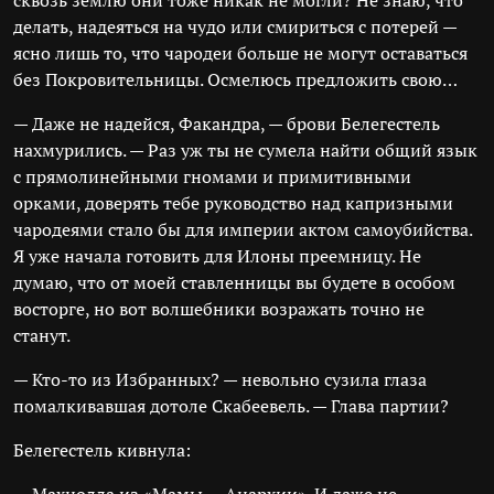
сквозь землю они тоже никак не могли? Не знаю, что
делать, надеяться на чудо или смириться с потерей —
ясно лишь то, что чародеи больше не могут оставаться
без Покровительницы. Осмелюсь предложить свою…
— Даже не надейся, Факандра, — брови Белегестель
нахмурились. — Раз уж ты не сумела найти общий язык
с прямолинейными гномами и примитивными
орками, доверять тебе руководство над капризными
чародеями стало бы для империи актом самоубийства.
Я уже начала готовить для Илоны преемницу. Не
думаю, что от моей ставленницы вы будете в особом
восторге, но вот волшебники возражать точно не
станут.
— Кто-то из Избранных? — невольно сузила глаза
помалкивавшая дотоле Скабеевель. — Глава партии?
Белегестель кивнула: