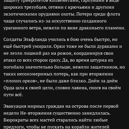
защиту триеролётов копьемётами, гарпунами в виде
широких трезубцев, сетями с крючьями и другими
экзотическими орудиями охоты. Потери среди флота
чаще случались из-за искусственно созданного
ураганного ветра, нежели по вине драконьего пламени.
Солдаты Эльфланда учились в бою очень быстро, но
ещё быстрей умирали. Орки тоже не были дураками и
не лезли лишний раз на рожон, координируя свои
атаки со всех сторон сразу. Да, во время штурма их
погибало значительно больше, нежели защитников, но
таких несоизмеримых потерь, как при вторжении
«плохих орков», не было даже близко. Днём за днём
Орда шла к своей цели, словно лавина, снося на своём
пути всё.
Эвакуация мирных граждан на острова после первой
недели Не-вторжения существенно замедлилась.
Бюрократы всех мастей старались найти любые
предлоги, чтобы не пускать на корабли жителей