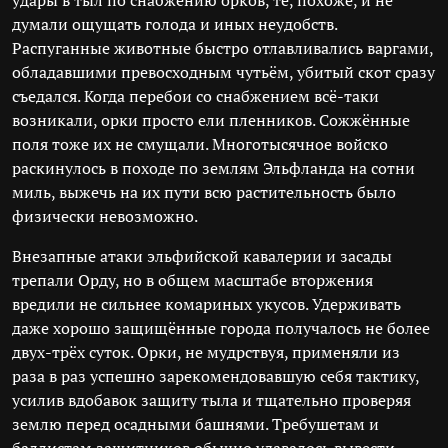
удары в тыл по снабжению орков, те, похоже, и не
думали ощущать голода и иных неудобств.
Распуганные животные быстро отлавливались варгами,
обладавшими превосходным чутьём, убитый скот сразу
съедался. Когда перебои со снабжением всё-таки
возникали, орки просто ели пленников. Сожжённые
поля тоже их не смущали. Многотысячное войско
раскинулось в походе по землям Эльфланда на сотни
миль, выжечь на их пути всю растительность было
физически невозможно.
Внезапные атаки эльфийской кавалерии и засады
трепали Орду, но в общем масштабе вторжения
вредили не сильнее комариных укусов. Удерживать
даже хорошо защищённые города получалось не более
двух-трёх суток. Орки, не мудрствуя, применяли из
раза в раз успешно зарекомендовавшую себя тактику,
усилив вдобавок защиту тыла и тщательно проверяя
землю перед осадными башнями. Требушетам и