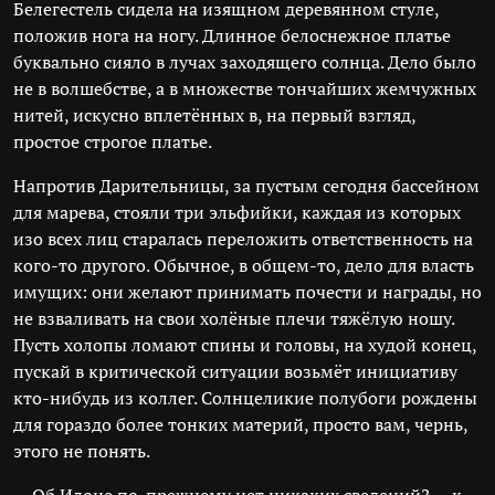
Белегестель сидела на изящном деревянном стуле,
положив нога на ногу. Длинное белоснежное платье
буквально сияло в лучах заходящего солнца. Дело было
не в волшебстве, а в множестве тончайших жемчужных
нитей, искусно вплетённых в, на первый взгляд,
простое строгое платье.
Напротив Дарительницы, за пустым сегодня бассейном
для марева, стояли три эльфийки, каждая из которых
изо всех лиц старалась переложить ответственность на
кого-то другого. Обычное, в общем-то, дело для власть
имущих: они желают принимать почести и награды, но
не взваливать на свои холёные плечи тяжёлую ношу.
Пусть холопы ломают спины и головы, на худой конец,
пускай в критической ситуации возьмёт инициативу
кто-нибудь из коллег. Солнцеликие полубоги рождены
для гораздо более тонких материй, просто вам, чернь,
этого не понять.