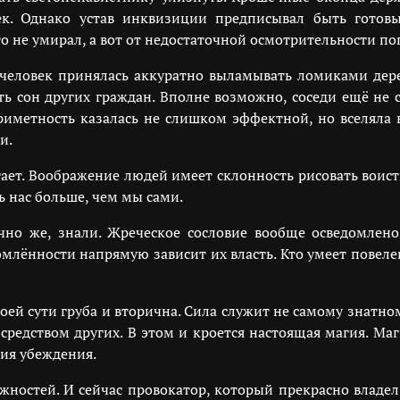
век. Однако устав инквизиции предписывал быть гото
о не умирал, а вот от недостаточной осмотрительности пог
человек принялась аккуратно выламывать ломиками дерев
 сон других граждан. Вполне возможно, соседи ещё не 
иметность казалась не слишком эффектной, но вселяла 
и.
гает. Воображение людей имеет склонность рисовать воист
ь нас больше, чем мы сами.
но же, знали. Жреческое сословие вообще осведомлено
домлённости напрямую зависит их власть. Кто умеет повел
воей сути груба и вторична. Сила служит не самому знатн
средством других. В этом и кроется настоящая магия. Ма
ия убеждения.
ностей. И сейчас провокатор, который прекрасно владе