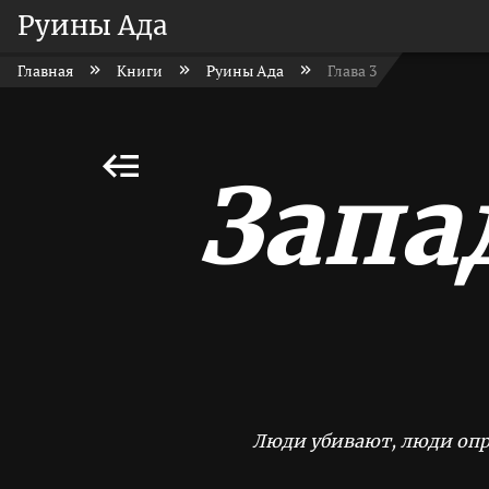
Руины Ада
Главная
Книги
Руины Ада
Глава 3
Запа
Люди убивают, люди опр