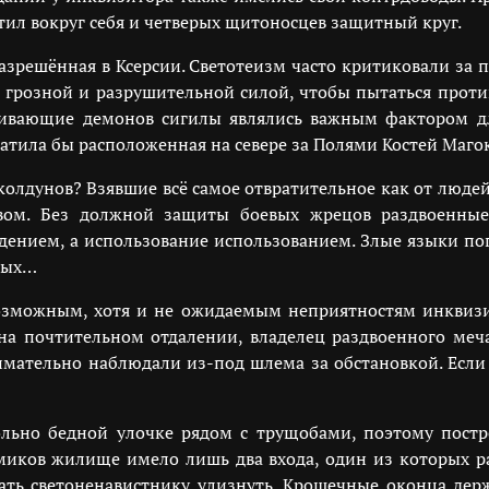
ил вокруг себя и четверых щитоносцев защитный круг.
разрешённая в Ксерсии. Светотеизм часто критиковали за
 грозной и разрушительной силой, чтобы пытаться против
живающие демонов сигилы являлись важным фактором дл
атила бы расположенная на севере за Полями Костей Маго
 колдунов? Взявшие всё самое отвратительное как от люде
вом. Без должной защиты боевых жрецов раздвоенные
ением, а использование использованием. Злые языки по
ных…
озможным, хотя и не ожидаемым неприятностям инквизи
на почтительном отдалении, владелец раздвоенного меча 
имательно наблюдали из-под шлема за обстановкой. Если 
ольно бедной улочке рядом с трущобами, поэтому пост
миков жилище имело лишь два входа, один из которых ра
дать светоненавистнику улизнуть. Крошечные оконца де