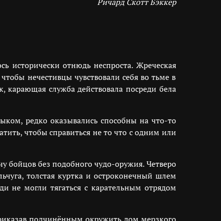
Ричард Скотт Бэккер
ось исторически отнюдь неспроста. Жреческая
 чтобы нечестивцы чувствовали себя во тьме в
к, карающая служба действовала посреди бела
зыком, редко оказывались способны на что-то
тить, чтобы справиться не то что с одним или
чу бойцов без подобного чудо-оружия. Четверо
ьчуга, толстая куртка и остроконечный шлем
и не могли тягаться с карательным отрядом
Приказав подчинённым окружить дом мерзкого