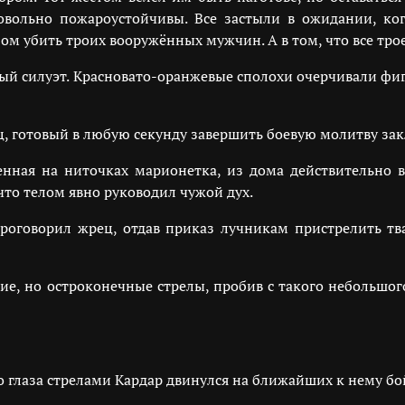
вольно пожароустойчивы. Все застыли в ожидании, ко
ом убить троих вооружённых мужчин. А в том, что все тр
ый силуэт. Красновато-оранжевые сполохи очерчивали фи
ц, готовый в любую секунду завершить боевую молитву за
енная на ниточках марионетка, из дома действительно
что телом явно руководил чужой дух.
роговорил жрец, отдав приказ лучникам пристрелить тва
е, но остроконечные стрелы, пробив с такого небольшого
 глаза стрелами Кардар двинулся на ближайших к нему бой