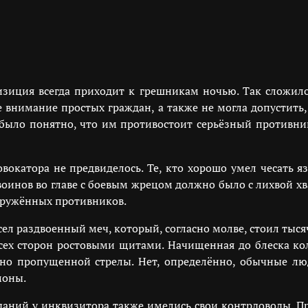
изиция всегда приходит к грешникам ночью. Так сложил
е внимание простых граждан, а также не могла допустить,
а было понятно, что им противостоит серьёзный противни
вокатора не предвиделось. Те, кто хорошо умел чесать я
оинов во главе с боевым жрецом должно было с лихвой хва
ооружённых противников.
сел раздвоенный меч, который, согласно молве, стоил тыся
ех сторон ростовыми щитами. Начищенная до блеска кол
но пропущенной стрелы. Нет, определённо, обычные люд
моны.
зданий у инквизитора также имелись свои контрдоводы. 