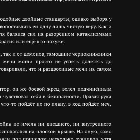
 подобные двойные стандарты, однако выбора у
опоставлять ей одну лишь чистую веру. Как и
я баланса сил на разорённом катаклизмами
кратия или ещё кто похуже.
й, так и от демонов, тамошние чернокнижники
 мечи могли просто не успеть долететь до
говаривали, что и раздвоенные мечи на самом
тор, он же боевой жрец, велел подчинённым
чувствовал себя в безопасности. Правая рука
что-то пойдёт не по плану, в ход пойдёт меч,
ройка не имела ни внешнего, ни внутреннего
сполагался на плоской крыше. На оную, само
ржали под прицелом несколько лучников, хотя