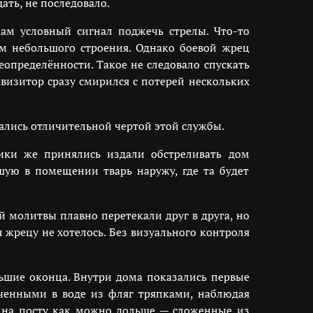
ать, не последовало.
ам условный сигнал поджечь стрелы. Что-то
ем небольшого строения. Однако боевой жрец
еопределённости. Такое не следовало спускать
визитор сразу смирился с потерей нескольких
тались отличительной чертой этой службы.
ики же принялись издали обстреливать дом
шую в помещении тварь наружу, где та будет
й молитвы плавно перетекали друг в друга, но
жрецу не хотелось. Без визуального контроля
льшие оконца. Внутри дома показались первые
ченными в воде из фляг тряпками, наблюдая
я на посту как можно дольше — сложенные из