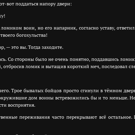
т-вот поддаться напору двери:
жу!
омиком воин, но его напарник, согласно уставу, ответил:
твоего богохульства!
 — это вы. Тогда заходите.
сь. Со стороны было не очень понятно, поддавшись ломику
й, отбросив ломик и вытащив короткий меч, последовал сл
ичего. Трое бывалых бойцов просто сгинули в тёмном две
окружившие дом воины встревожились бы и то меньше. Не
сти восприятия.
твенные переживания часто перекрывают всё остальное. 