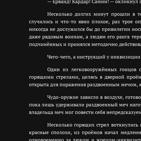
— Ерванд! Кардар! Самин! — окликнул п
Несколько долгих минут прошли в т
случилось и что-то явно плохое, раз трое 
никогда не дослужился бы до привилегии носи
даже рядовым воинам, а людям его ранга тер
подчинённых и принялся методично действова
Чего-чего, а инструкций у инквизиции
Один из легковооружённых гонцов с
горящими стрелами, целясь в дверной проём
открыта для поражения раздвоенным мечом, к
Чудо-оружие зависло в воздухе, готов
пока лишь удерживали раздвоенный меч нагот
владельца меч мог повести себя непредсказу
Несколько горящих стрел воткнулись 
красные сполохи, из проёмов начал медлен
одновременно за люком и жрецом-инквизитор