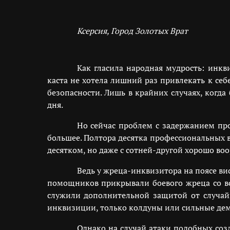
Ксерсия, Город Золотых Врат
Как гласила народная мудрость: инкв
каста не хотела лишний раз привлекать к себ
безопасности. Лишь в крайних случаях, когд
дня.
Но сейчас проблем с задержанием про
большее. Полтора десятка профессиональных в
десятком, но даже с сотней-другой хорошо в
Ведь у жреца-инквизитора на поясе ви
помощников прикрывали боевого жреца со вс
служили дополнительной защитой от случай
инквизиции, только колдуны или сильные де
Однако на случай атаки подобных со