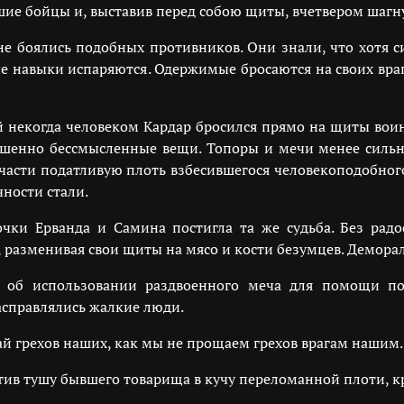
е бойцы и, выставив перед собою щиты, вчетвером шагн
не боялись подобных противников. Они знали, что хотя 
ые навыки испаряются. Одержимые бросаются на своих враг
некогда человеком Кардар бросился прямо на щиты воин
ершенно бессмысленные вещи. Топоры и мечи менее силь
части податливую плоть взбесившегося человекоподобного
чности стали.
ки Ерванда и Самина постигла та же судьба. Без радо
разменивая свои щиты на мясо и кости безумцев. Деморал
 об использовании раздвоенного меча для помощи по
справлялись жалкие люди.
щай грехов наших, как мы не прощаем грехов врагам наши
тив тушу бывшего товарища в кучу переломанной плоти, кр