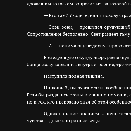
дрожащим голоском вопросил из-за готовой во
— Кто там? Уходите, или я позову стра
— Зови-зови, — прошипел орудующий л
Сопротивление бесполезно! Свет развеет тьму 
— А, — понимающе вздохнул провокатор,
В следующую секунду дверь распахнула
бойца сразу ворвались внутрь строения, трети
Наступила полная тишина.
Ни воплей, ни лязга стали, вообще н
Если бы раздались стоны и крики о помощи, 
но и тех, кто прекрасно знал об этой особенно
Однако знание знанием, а непосредс
чувства — довольно разные вещи.