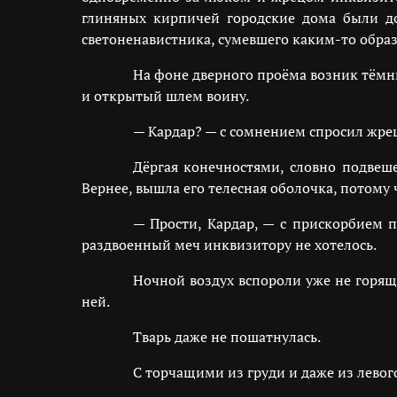
глиняных кирпичей городские дома были до
светоненавистника, сумевшего каким-то образ
На фоне дверного проёма возник тёмн
и открытый шлем воину.
— Кардар? — с сомнением спросил жре
Дёргая конечностями, словно подвеш
Вернее, вышла его телесная оболочка, потому 
— Прости, Кардар, — с прискорбием п
раздвоенный меч инквизитору не хотелось.
Ночной воздух вспороли уже не горящи
ней.
Тварь даже не пошатнулась.
С торчащими из груди и даже из левого