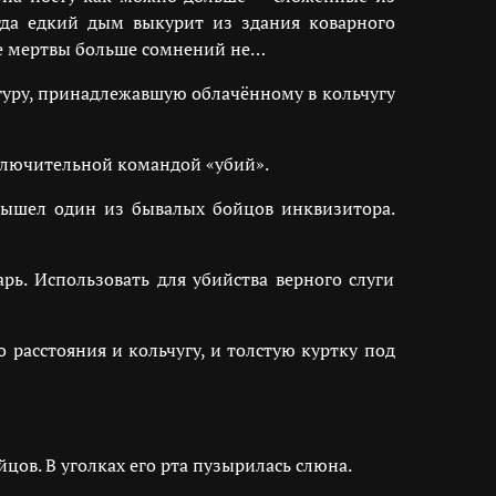
гда едкий дым выкурит из здания коварного
ое мертвы больше сомнений не…
гуру, принадлежавшую облачённому в кольчугу
ключительной командой «убий».
 вышел один из бывалых бойцов инквизитора.
рь. Использовать для убийства верного слуги
 расстояния и кольчугу, и толстую куртку под
цов. В уголках его рта пузырилась слюна.