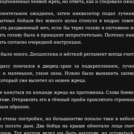
одчинённых боевой жрец, но ответа, как и следовало ожид
омительном ожидании, затем инквизитор подал лучник
опытных бойцов без всякого шума сгинули в недрах совс
ть раздвоенный меч, если бы терял голову в состоянии н
ять голову было в принципе непростительно. Поэтому инк
ть согласно очередной инструкции.
 было много. Дисциплина и жёсткий регламент всегда счи
разу помчался в дворец-храм за подкреплением, лучн
 и маленькие, узкие окна. Нужно было выманить засев
оторый уже вылетел из ножен жреца.
ое кинуться по команде жреца на противника. Слова боево
ове. Отправлять его в тёмный проём проклятого строения 
емым образом.
в стены постройки, но большинство попали-таки в небо
но ползти дым. Два бойца на крыше обмотали лица смо
ом. Тот жестом велел им быть наготове, но оставатьс