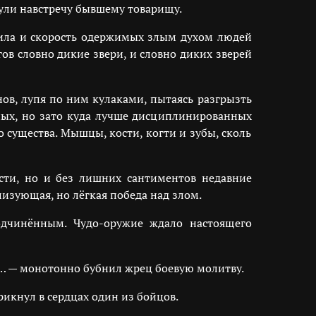
ули навстречу бывшему товарищу.
сила и скорость одержимых злым духом людей
ов словно дикие звери, и словно диких зверей
ов, лупя по ним кулаками, пытаясь разгрызть
ных, но зато куда лучше дисциплинированных
 существа. Мышцы, кости, когти и зубы, сколь
сти, но и без лишних сантиментов недавние
изующая, но лёгкая победа над злом.
дчинённым. Чудо-оружие ждало настоящего
м… — монотонно бубнил жрец боевую молитву.
икнул в сердцах один из бойцов.