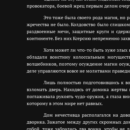
провокатора, боевой жрец первым делом очерт
Это тоже была своего рода магия, но 
жречества не было. Колдовство было слишком
раздвоенные мечи, защитные круги и сдер
континенте. Без них Ксерсию непременно захв
Хотя может ли что-то быть хуже злых
обладали воистину колоссальным могущест
волшебников, поэтому осуждение магии осужд
деле управляются вовсе не молитвами правед
Лишь полностью подготовившись к в
взломать дверь. Находясь от домика жертвы 
поглаживала рукоять чудо-оружия, а глаза вн
которому в этом мире нет равных.
Дом нечестивца располагался на дов
дворика. Зажатое между других скромных до
собой, тоже забрались два воина, чтобы не 